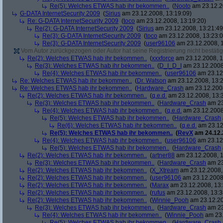
Re(5): Welches ETWAS hab ihr bekommen..
(
Nooto
am 23.12.2
G-DATA InternetSecurity 2009
(
Sirius
am 23.12.2008, 13:19:09)
Re: G-DATA InternetSecurity 2009
(
toco
am 23.12.2008, 13:19:20)
Re(2): G-DATA InternetSecurity 2009
(
Sirius
am 23.12.2008, 13:21:49
Re(3): G-DATA InternetSecurity 2009
(
toco
am 23.12.2008, 13:23:0
Re(3): G-DATA InternetSecurity 2009
(
user96106
am 23.12.2008, 1
Vom Autor zurückgezogen oder Autor hat seine Registrierung nicht bestätig
Re(2): Welches ETWAS hab ihr bekommen..
(
xxxforce
am 23.12.2008, 1
Re(3): Welches ETWAS hab ihr bekommen..
(
D_I_D_I
am 23.12.2008
Re(4): Welches ETWAS hab ihr bekommen..
(
user96106
am 23.12.
Re: Welches ETWAS hab ihr bekommen..
(
Dr. Watson
am 23.12.2008, 13:2
Re: Welches ETWAS hab ihr bekommen..
(
Hardware_Crash
am 23.12.2008
Re(2): Welches ETWAS hab ihr bekommen..
(
q.e.d.
am 23.12.2008, 13:
Re(3): Welches ETWAS hab ihr bekommen..
(
Hardware_Crash
am 23
Re(4): Welches ETWAS hab ihr bekommen..
(
q.e.d.
am 23.12.2008
Re(5): Welches ETWAS hab ihr bekommen..
(
Hardware_Crash
Re(6): Welches ETWAS hab ihr bekommen..
(
q.e.d.
am 23.12
Re(5): Welches ETWAS hab ihr bekommen..
(
RevX
am 24.12.
Re(4): Welches ETWAS hab ihr bekommen..
(
user96106
am 23.12.
Re(5): Welches ETWAS hab ihr bekommen..
(
Hardware_Crash
Re(2): Welches ETWAS hab ihr bekommen..
(
artner88
am 23.12.2008, 1
Re(3): Welches ETWAS hab ihr bekommen..
(
Hardware_Crash
am 23
Re(2): Welches ETWAS hab ihr bekommen..
(
X_Xtream
am 23.12.2008,
Re(2): Welches ETWAS hab ihr bekommen..
(
user96106
am 23.12.2008,
Re(2): Welches ETWAS hab ihr bekommen..
(
Marax
am 23.12.2008, 13:
Re(2): Welches ETWAS hab ihr bekommen..
(
rufus
am 23.12.2008, 13:3
Re(2): Welches ETWAS hab ihr bekommen..
(
Winnie_Pooh
am 23.12.20
Re(3): Welches ETWAS hab ihr bekommen..
(
Hardware_Crash
am 23
Re(4): Welches ETWAS hab ihr bekommen..
(
Winnie_Pooh
am 23.
Re(5): Welches ETWAS hab ihr bekommen..
(
Hardware_Crash