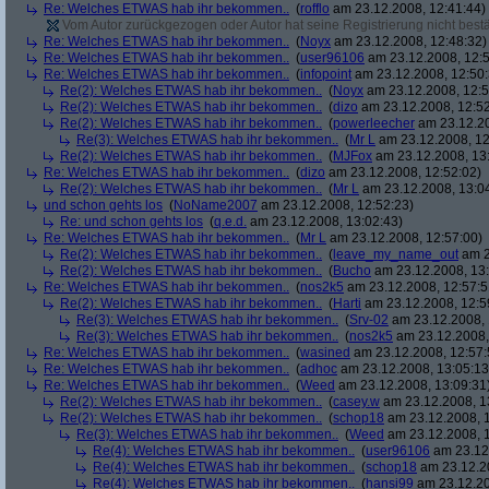
Re: Welches ETWAS hab ihr bekommen..
(
rofflo
am 23.12.2008, 12:41:44)
Vom Autor zurückgezogen oder Autor hat seine Registrierung nicht bestä
Re: Welches ETWAS hab ihr bekommen..
(
Noyx
am 23.12.2008, 12:48:32)
Re: Welches ETWAS hab ihr bekommen..
(
user96106
am 23.12.2008, 12:5
Re: Welches ETWAS hab ihr bekommen..
(
infopoint
am 23.12.2008, 12:50:
Re(2): Welches ETWAS hab ihr bekommen..
(
Noyx
am 23.12.2008, 12:5
Re(2): Welches ETWAS hab ihr bekommen..
(
dizo
am 23.12.2008, 12:52
Re(2): Welches ETWAS hab ihr bekommen..
(
powerleecher
am 23.12.20
Re(3): Welches ETWAS hab ihr bekommen..
(
Mr L
am 23.12.2008, 12
Re(2): Welches ETWAS hab ihr bekommen..
(
MJFox
am 23.12.2008, 13
Re: Welches ETWAS hab ihr bekommen..
(
dizo
am 23.12.2008, 12:52:02)
Re(2): Welches ETWAS hab ihr bekommen..
(
Mr L
am 23.12.2008, 13:0
und schon gehts los
(
NoName2007
am 23.12.2008, 12:52:23)
Re: und schon gehts los
(
q.e.d.
am 23.12.2008, 13:02:43)
Re: Welches ETWAS hab ihr bekommen..
(
Mr L
am 23.12.2008, 12:57:00)
Re(2): Welches ETWAS hab ihr bekommen..
(
leave_my_name_out
am 2
Re(2): Welches ETWAS hab ihr bekommen..
(
Bucho
am 23.12.2008, 13:
Re: Welches ETWAS hab ihr bekommen..
(
nos2k5
am 23.12.2008, 12:57:5
Re(2): Welches ETWAS hab ihr bekommen..
(
Harti
am 23.12.2008, 12:5
Re(3): Welches ETWAS hab ihr bekommen..
(
Srv-02
am 23.12.2008, 
Re(3): Welches ETWAS hab ihr bekommen..
(
nos2k5
am 23.12.2008,
Re: Welches ETWAS hab ihr bekommen..
(
wasined
am 23.12.2008, 12:57:
Re: Welches ETWAS hab ihr bekommen..
(
adhoc
am 23.12.2008, 13:05:13
Re: Welches ETWAS hab ihr bekommen..
(
Weed
am 23.12.2008, 13:09:31
Re(2): Welches ETWAS hab ihr bekommen..
(
casey.w
am 23.12.2008, 1
Re(2): Welches ETWAS hab ihr bekommen..
(
schop18
am 23.12.2008, 1
Re(3): Welches ETWAS hab ihr bekommen..
(
Weed
am 23.12.2008, 1
Re(4): Welches ETWAS hab ihr bekommen..
(
user96106
am 23.12.
Re(4): Welches ETWAS hab ihr bekommen..
(
schop18
am 23.12.20
Re(4): Welches ETWAS hab ihr bekommen..
(
hansi99
am 23.12.20