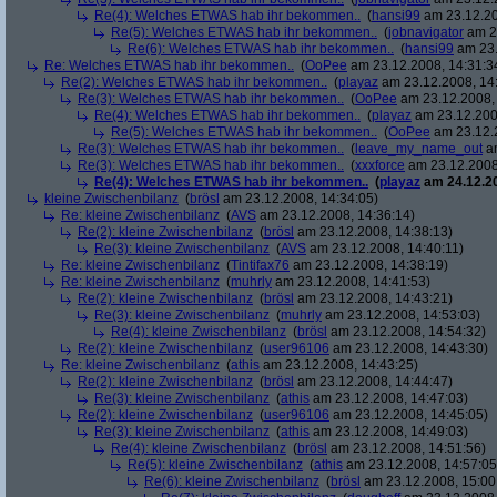
Re(4): Welches ETWAS hab ihr bekommen..
(
hansi99
am 23.12.20
Re(5): Welches ETWAS hab ihr bekommen..
(
jobnavigator
am 23
Re(6): Welches ETWAS hab ihr bekommen..
(
hansi99
am 23.
Re: Welches ETWAS hab ihr bekommen..
(
OoPee
am 23.12.2008, 14:31:3
Re(2): Welches ETWAS hab ihr bekommen..
(
playaz
am 23.12.2008, 14
Re(3): Welches ETWAS hab ihr bekommen..
(
OoPee
am 23.12.2008, 
Re(4): Welches ETWAS hab ihr bekommen..
(
playaz
am 23.12.200
Re(5): Welches ETWAS hab ihr bekommen..
(
OoPee
am 23.12.2
Re(3): Welches ETWAS hab ihr bekommen..
(
leave_my_name_out
am
Re(3): Welches ETWAS hab ihr bekommen..
(
xxxforce
am 23.12.2008
Re(4): Welches ETWAS hab ihr bekommen..
(
playaz
am 24.12.20
kleine Zwischenbilanz
(
brösl
am 23.12.2008, 14:34:05)
Re: kleine Zwischenbilanz
(
AVS
am 23.12.2008, 14:36:14)
Re(2): kleine Zwischenbilanz
(
brösl
am 23.12.2008, 14:38:13)
Re(3): kleine Zwischenbilanz
(
AVS
am 23.12.2008, 14:40:11)
Re: kleine Zwischenbilanz
(
Tintifax76
am 23.12.2008, 14:38:19)
Re: kleine Zwischenbilanz
(
muhrly
am 23.12.2008, 14:41:53)
Re(2): kleine Zwischenbilanz
(
brösl
am 23.12.2008, 14:43:21)
Re(3): kleine Zwischenbilanz
(
muhrly
am 23.12.2008, 14:53:03)
Re(4): kleine Zwischenbilanz
(
brösl
am 23.12.2008, 14:54:32)
Re(2): kleine Zwischenbilanz
(
user96106
am 23.12.2008, 14:43:30)
Re: kleine Zwischenbilanz
(
athis
am 23.12.2008, 14:43:25)
Re(2): kleine Zwischenbilanz
(
brösl
am 23.12.2008, 14:44:47)
Re(3): kleine Zwischenbilanz
(
athis
am 23.12.2008, 14:47:03)
Re(2): kleine Zwischenbilanz
(
user96106
am 23.12.2008, 14:45:05)
Re(3): kleine Zwischenbilanz
(
athis
am 23.12.2008, 14:49:03)
Re(4): kleine Zwischenbilanz
(
brösl
am 23.12.2008, 14:51:56)
Re(5): kleine Zwischenbilanz
(
athis
am 23.12.2008, 14:57:05
Re(6): kleine Zwischenbilanz
(
brösl
am 23.12.2008, 15:00