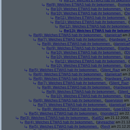
Re(13): Welches ETWAS hab ihr bekomm
Re(9): Welches ETWAS hab ihr bekommen..
(
homete
Re(10): Welches ETWAS hab ihr bekommen..
(
Arr
Re(10): Welches ETWAS hab ihr bekommen..
(
De
Re(11): Welches ETWAS hab ihr bekommen..
(
Re(11): Welches ETWAS hab ihr bekommen..
(
Re(12): Welches ETWAS hab ihr bekommen.
Re(13): Welches ETWAS hab ihr bekom
Re(6): Welches ETWAS hab ihr bekommen..
(
danielcart
am 2
Re(7): Welches ETWAS hab ihr bekommen..
(
Hardware_C
Re(8): Welches ETWAS hab ihr bekommen..
(
danielcar
Re(9): Welches ETWAS hab ihr bekommen..
(
Hardw
Re(10): Welches ETWAS hab ihr bekommen..
(
[D
Re(10): Welches ETWAS hab ihr bekommen..
(
da
Re(11): Welches ETWAS hab ihr bekommen..
(
Re(10): Welches ETWAS hab ihr bekommen..
(
bo
Re(5): Welches ETWAS hab ihr bekommen..
(
Silent_Razr
am 21
Re(6): Welches ETWAS hab ihr bekommen..
(
danielcart
am 2
Re(6): Welches ETWAS hab ihr bekommen..
(
Hardware_Cra
Re(7): Welches ETWAS hab ihr bekommen..
(
Silent_Razr
Re(8): Welches ETWAS hab ihr bekommen..
(
Hardwar
Re(9): Welches ETWAS hab ihr bekommen..
(
Silent
Re(10): Welches ETWAS hab ihr bekommen..
(
Ha
Re(6): Welches ETWAS hab ihr bekommen..
(
laservision
am 2
Re(7): Welches ETWAS hab ihr bekommen..
(
danielcart
am
Re(8): Welches ETWAS hab ihr bekommen..
(
user1822
Re(5): Welches ETWAS hab ihr bekommen..
(
monster23
am 22.
Re(3): Welches ETWAS hab ihr bekommen..
(
Kalif22
am 21.12.2008, 
Re(4): Welches ETWAS hab ihr bekommen..
(
skyreacher
am 21.12
Re(5): Welches ETWAS hab ihr bekommen..
(
RevX
am 21.12.20