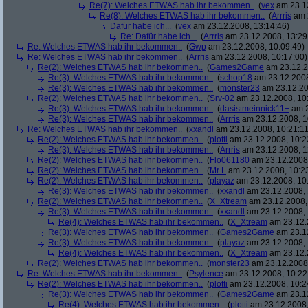
Re(7): Welches ETWAS hab ihr bekommen..
(
vex
am 23.12
Re(8): Welches ETWAS hab ihr bekommen..
(
Arrris
am 2
Dafür habe ich...
(
vex
am 23.12.2008, 13:14:46)
Re: Dafür habe ich...
(
Arrris
am 23.12.2008, 13:29
Re: Welches ETWAS hab ihr bekommen..
(
Gwp
am 23.12.2008, 10:09:49)
Re: Welches ETWAS hab ihr bekommen..
(
Arrris
am 23.12.2008, 10:17:00)
Re(2): Welches ETWAS hab ihr bekommen..
(
Games2Game
am 23.12.2
Re(3): Welches ETWAS hab ihr bekommen..
(
schop18
am 23.12.2008
Re(3): Welches ETWAS hab ihr bekommen..
(
monster23
am 23.12.20
Re(2): Welches ETWAS hab ihr bekommen..
(
Srv-02
am 23.12.2008, 10
Re(3): Welches ETWAS hab ihr bekommen..
(
dasistmeinnick11+
am 2
Re(3): Welches ETWAS hab ihr bekommen..
(
Arrris
am 23.12.2008, 1
Re: Welches ETWAS hab ihr bekommen..
(
xxandl
am 23.12.2008, 10:21:11
Re(2): Welches ETWAS hab ihr bekommen..
(
plotti
am 23.12.2008, 10:2
Re(3): Welches ETWAS hab ihr bekommen..
(
Arrris
am 23.12.2008, 1
Re(2): Welches ETWAS hab ihr bekommen..
(
Flo061180
am 23.12.2008,
Re(2): Welches ETWAS hab ihr bekommen..
(
Mr L
am 23.12.2008, 10:2
Re(2): Welches ETWAS hab ihr bekommen..
(
playaz
am 23.12.2008, 10
Re(3): Welches ETWAS hab ihr bekommen..
(
xxandl
am 23.12.2008, 
Re(2): Welches ETWAS hab ihr bekommen..
(
X_Xtream
am 23.12.2008,
Re(3): Welches ETWAS hab ihr bekommen..
(
xxandl
am 23.12.2008, 
Re(4): Welches ETWAS hab ihr bekommen..
(
X_Xtream
am 23.12.
Re(3): Welches ETWAS hab ihr bekommen..
(
Games2Game
am 23.12
Re(3): Welches ETWAS hab ihr bekommen..
(
playaz
am 23.12.2008, 
Re(4): Welches ETWAS hab ihr bekommen..
(
X_Xtream
am 23.12.
Re(2): Welches ETWAS hab ihr bekommen..
(
monster23
am 23.12.2008,
Re: Welches ETWAS hab ihr bekommen..
(
Psylence
am 23.12.2008, 10:22
Re(2): Welches ETWAS hab ihr bekommen..
(
plotti
am 23.12.2008, 10:2
Re(3): Welches ETWAS hab ihr bekommen..
(
Games2Game
am 23.12
Re(4): Welches ETWAS hab ihr bekommen..
(
plotti
am 23.12.2008,