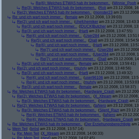
Re(6): Welches ETWAS hab ihr bekommen..
(
Winnie_Pooh
a
Re(3): Welches ETWAS hab ihr bekommen..
(
Roli
am 23.12.2008, 16
Re(2): Welches ETWAS hab ihr bekommen..
(
monster23
am 23.12.2008,
Re: und ich wart noch immer...
(
female
am 23.12.2008, 13:39:03)
Re(2): und ich wart noch immer...
(
chefchemiker
am 23.12.2008, 13:43:3
Re(3): und ich wart noch immer...
(
[DUCK]Butcher
am 23.12.2008, 13
Re(3): und ich wart noch immer...
(
Harti
am 23.12.2008, 13:47:55)
Re(4): und ich wart noch immer...
(
User284
am 23.12.2008, 13:51:
Re(5): und ich wart noch immer...
(
Diall
am 23.12.2008, 13:54:5
Re(6): und ich wart noch immer...
(
Harti
am 23.12.2008, 13:5
Re(7): und ich wart noch immer...
(
User284
am 23.12.2008
Re(6): und ich wart noch immer...
(
User284
am 23.12.2008, 1
Re(7): und ich wart noch immer...
(
Diall
am 23.12.2008, 14
Re(3): und ich wart noch immer...
(
female
am 23.12.2008, 13:59:41)
Re(2): und ich wart noch immer...
(
muhrly
am 23.12.2008, 13:48:56)
Re(3): und ich wart noch immer...
(
Harti
am 23.12.2008, 13:49:32)
Re(4): und ich wart noch immer...
(
user96106
am 23.12.2008, 13:5
Re(4): und ich wart noch immer...
(
muhrly
am 23.12.2008, 13:53:03
Re(3): und ich wart noch immer...
(
female
am 23.12.2008, 13:58:37)
Re: Welches ETWAS hab ihr bekommen..
(
Hardware_Crash
am 23.12.2008
Re(2): Welches ETWAS hab ihr bekommen..
(
X_Xtream
am 23.12.2008,
Re(3): Welches ETWAS hab ihr bekommen..
(
Hardware_Crash
am 23
Re(2): Welches ETWAS hab ihr bekommen..
(
taNero
am 23.12.2008, 13
Re(3): Welches ETWAS hab ihr bekommen..
(
Silent_Razr
am 23.12.2
Re(4): Welches ETWAS hab ihr bekommen..
(
taNero
am 23.12.200
Re(4): Welches ETWAS hab ihr bekommen..
(
Hardware_Crash
am 
Re: Welches ETWAS hab ihr bekommen..
(
Der Erziehungsberechtigte
am 2
Mein Teil
(
brösl
am 23.12.2008, 13:57:14)
Re: Mein Teil
(
X_Xtream
am 23.12.2008, 14:00:33)
Re: Mein Teil
(
dev0
am 23.12.2008, 14:02:45)