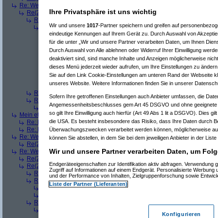
Re: Welches ETWAS hab ihr bekommen..
(
Diall
am 23.12.2008, 09:01:20)
Ihre Privatsphäre ist uns wichtig
Re(2): Welches ETWAS hab ihr bekommen..
(
ddrobesch
am 23.12.2008,
Re(3): Welches ETWAS hab ihr bekommen..
(
q.e.d.
am 23.12.2008, 0
Wir und unsere
1017
-Partner speichern und greifen auf personenbezo
Re(4): Welches ETWAS hab ihr bekommen..
(
Games2Game
am 23
eindeutige Kennungen auf Ihrem Gerät zu. Durch Auswahl von Akzeptier
Re(5): Welches ETWAS hab ihr bekommen..
(
ddrobesch
am 23.
Re(6): Welches ETWAS hab ihr bekommen..
(
q.e.d.
am 23.12
für die unter „Wir und unsere Partner verarbeiten Daten, um Ihnen Dien
Re(5): Welches ETWAS hab ihr bekommen..
(
q.e.d.
am 23.12.20
Durch Auswahl von Alle ablehnen oder Widerruf Ihrer Einwilligung werde
Re(6): Welches ETWAS hab ihr bekommen..
(
Games2Game
deaktiviert sind, sind manche Inhalte und Anzeigen möglicherweise nicht
Re(7): Welches ETWAS hab ihr bekommen..
(
q.e.d.
am 23.
dieses Menü jederzeit wieder aufrufen, um Ihre Einstellungen zu ändern 
Re(8): Welches ETWAS hab ihr bekommen..
(
Games2
Sie auf den Link Cookie-Einstellungen am unteren Rand der Webseite kli
Re(9): Welches ETWAS hab ihr bekommen..
(
q.e.d.
a
unseres Website. Weitere Informationen finden Sie in unserer Datensch
Re(5): Welches ETWAS hab ihr bekommen..
(
monster23
am 23.
Re(3): Welches ETWAS hab ihr bekommen..
(
Diall
am 23.12.2008, 09
Sofern Ihre getroffenen Einstellungen auch Anbieter umfassen, die Daten
Re(3): Welches ETWAS hab ihr bekommen..
(
Madler
am 23.12.2008, 
Angemessenheitsbeschlusses gem Art 45 DSGVO und ohne geeignete G
Re(4): Welches ETWAS hab ihr bekommen..
(
Games2Game
am 23
so gilt Ihre Einwilligung auch hierfür (Art 49 Abs 1 lit a DSGVO). Dies gi
Mein etwas
(
Winnie_Pooh
am 23.12.2008, 09:12:01)
die USA. Es besteht insbesondere das Risiko, dass Ihre Daten durch B
Re: Mein etwas
(
dizo
am 23.12.2008, 09:24:29)
Re: Mein etwas
(
q.e.d.
am 23.12.2008, 09:40:58)
Überwachungszwecken verarbeitet werden können, möglicherweise auc
Re: Welches ETWAS hab ihr bekommen..
(
Dimmu
am 23.12.2008, 09:12:1
können Sie abstellen, in dem Sie bei dem jeweiligen Anbieter in der Liste
Re(2): Welches ETWAS hab ihr bekommen..
(
Games2Game
am 23.12.2
Wir und unsere Partner verarbeiten Daten, um Folg
Re: Welches ETWAS hab ihr bekommen..
(
markuz90
am 23.12.2008, 09:2
Re(2): Welches ETWAS hab ihr bekommen..
(
Mr L
am 23.12.2008, 09:2
Endgeräteeigenschaften zur Identifikation aktiv abfragen. Verwendung 
Re(2): Welches ETWAS hab ihr bekommen..
(
BlackShadow
am 23.12.20
Zugriff auf Informationen auf einem Endgerät. Personalisierte Werbung
Re(3): Welches ETWAS hab ihr bekommen..
(
User6465
am 23.12.200
und der Performance von Inhalten, Zielgruppenforschung sowie Entwic
Re(3): Welches ETWAS hab ihr bekommen..
(
Flo061180
am 23.12.20
Liste der Partner (Lieferanten)
Re(4): Welches ETWAS hab ihr bekommen..
(
Mr L
am 23.12.2008,
Re(4): Welches ETWAS hab ihr bekommen..
(
playaz
am 23.12.200
Re(3): Welches ETWAS hab ihr bekommen..
(
Srv-02
am 23.12.2008, 
Re(4): Welches ETWAS hab ihr bekommen..
(
BlackShadow
am 23.
Konfigurieren
Re(5): Welches ETWAS hab ihr bekommen..
(
Srv-02
am 23.12.2