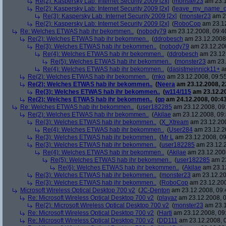
Re(2): Kaspersky Lab: Internet Security 2009 [2x]
(
monster23
am 23.1
Re(2): Kaspersky Lab: Internet Security 2009 [2x]
(
leave_my_name_o
Re(3): Kaspersky Lab: Internet Security 2009 [2x]
(
monster23
am 23
Re(2): Kaspersky Lab: Internet Security 2009 [2x]
(
RoboCop
am 23.12
Re: Welches ETWAS hab ihr bekommen..
(
nobody79
am 23.12.2008, 09:4
Re(2): Welches ETWAS hab ihr bekommen..
(
ddrobesch
am 23.12.2008,
Re(3): Welches ETWAS hab ihr bekommen..
(
nobody79
am 23.12.200
Re(4): Welches ETWAS hab ihr bekommen..
(
ddrobesch
am 23.12.
Re(5): Welches ETWAS hab ihr bekommen..
(
monster23
am 23.
Re(4): Welches ETWAS hab ihr bekommen..
(
dasistmeinnick11+
am
Re(2): Welches ETWAS hab ihr bekommen..
(
mko
am 23.12.2008, 09:55
Re(2): Welches ETWAS hab ihr bekommen..
(
Neera
am 23.12.2008, 2
Re(3): Welches ETWAS hab ihr bekommen..
(
w114/115
am 23.12.20
Re(2): Welches ETWAS hab ihr bekommen..
(
gp
am 24.12.2008, 00:43
Re: Welches ETWAS hab ihr bekommen..
(
user182285
am 23.12.2008, 09
Re(2): Welches ETWAS hab ihr bekommen..
(
Akilae
am 23.12.2008, 09:
Re(3): Welches ETWAS hab ihr bekommen..
(
X_Xtream
am 23.12.200
Re(4): Welches ETWAS hab ihr bekommen..
(
User284
am 23.12.20
Re(3): Welches ETWAS hab ihr bekommen..
(
Mr L
am 23.12.2008, 09
Re(3): Welches ETWAS hab ihr bekommen..
(
user182285
am 23.12.2
Re(4): Welches ETWAS hab ihr bekommen..
(
Akilae
am 23.12.2008
Re(5): Welches ETWAS hab ihr bekommen..
(
user182285
am 23
Re(6): Welches ETWAS hab ihr bekommen..
(
Akilae
am 23.12
Re(3): Welches ETWAS hab ihr bekommen..
(
monster23
am 23.12.20
Re(3): Welches ETWAS hab ihr bekommen..
(
RoboCop
am 23.12.200
Microsoft Wireless Optical Desktop 700 v2
(
JC-Denton
am 23.12.2008, 09:
Re: Microsoft Wireless Optical Desktop 700 v2
(
playaz
am 23.12.2008, 0
Re(2): Microsoft Wireless Optical Desktop 700 v2
(
monster23
am 23.1
Re: Microsoft Wireless Optical Desktop 700 v2
(
Harti
am 23.12.2008, 09
Re: Microsoft Wireless Optical Desktop 700 v2
(
DD111
am 23.12.2008, 0