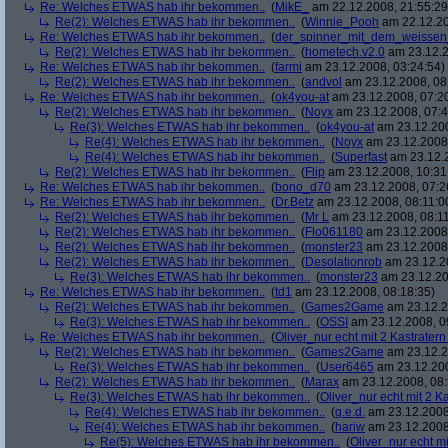
Re: Welches ETWAS hab ihr bekommen..
(
MikE_
am 22.12.2008, 21:55:29
Re(2): Welches ETWAS hab ihr bekommen..
(
Winnie_Pooh
am 22.12.20
Re: Welches ETWAS hab ihr bekommen..
(
der_spinner_mit_dem_weissen
Re(2): Welches ETWAS hab ihr bekommen..
(
hometech.v2.0
am 23.12.2
Re: Welches ETWAS hab ihr bekommen..
(
farmi
am 23.12.2008, 03:24:54)
Re(2): Welches ETWAS hab ihr bekommen..
(
andvol
am 23.12.2008, 08
Re: Welches ETWAS hab ihr bekommen..
(
ok4you-at
am 23.12.2008, 07:2
Re(2): Welches ETWAS hab ihr bekommen..
(
Noyx
am 23.12.2008, 07:4
Re(3): Welches ETWAS hab ihr bekommen..
(
ok4you-at
am 23.12.200
Re(4): Welches ETWAS hab ihr bekommen..
(
Noyx
am 23.12.2008,
Re(4): Welches ETWAS hab ihr bekommen..
(
Superfast
am 23.12.2
Re(2): Welches ETWAS hab ihr bekommen..
(
Flip
am 23.12.2008, 10:31
Re: Welches ETWAS hab ihr bekommen..
(
bono_d70
am 23.12.2008, 07:2
Re: Welches ETWAS hab ihr bekommen..
(
Dr.Betz
am 23.12.2008, 08:11:0
Re(2): Welches ETWAS hab ihr bekommen..
(
Mr L
am 23.12.2008, 08:11
Re(2): Welches ETWAS hab ihr bekommen..
(
Flo061180
am 23.12.2008,
Re(2): Welches ETWAS hab ihr bekommen..
(
monster23
am 23.12.2008,
Re(2): Welches ETWAS hab ihr bekommen..
(
Desolationrob
am 23.12.20
Re(3): Welches ETWAS hab ihr bekommen..
(
monster23
am 23.12.20
Re: Welches ETWAS hab ihr bekommen..
(
td1
am 23.12.2008, 08:18:35)
Re(2): Welches ETWAS hab ihr bekommen..
(
Games2Game
am 23.12.2
Re(3): Welches ETWAS hab ihr bekommen..
(
OSSI
am 23.12.2008, 0
Re: Welches ETWAS hab ihr bekommen..
(
Oliver_nur echt mit 2 Kastratern
Re(2): Welches ETWAS hab ihr bekommen..
(
Games2Game
am 23.12.2
Re(3): Welches ETWAS hab ihr bekommen..
(
User6465
am 23.12.200
Re(2): Welches ETWAS hab ihr bekommen..
(
Marax
am 23.12.2008, 08:
Re(3): Welches ETWAS hab ihr bekommen..
(
Oliver_nur echt mit 2 K
Re(4): Welches ETWAS hab ihr bekommen..
(
q.e.d.
am 23.12.2008
Re(4): Welches ETWAS hab ihr bekommen..
(
hariw
am 23.12.2008
Re(5): Welches ETWAS hab ihr bekommen..
(
Oliver_nur echt mi