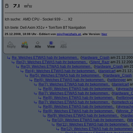
_____________________________________________________________
Ich suche: AMD CPU - Sockel 939 - .... X2
Ich biete: Dell Axim X51v + TomTom BT Navigation
25.12.2008, 18:08 Uhr - Editiert von
mjy@geizhals.at
, alte Version:
hier
Re: Welches ETWAS hab ihr bekommen..
(
Hardware_Crash
am 21.12.2008
Re(2): Welches ETWAS hab ihr bekommen..
(
Silent_Razr
am 21.12.2008
Re(3): Welches ETWAS hab ihr bekommen..
(
Hardware_Crash
am 21
Re(4): Welches ETWAS hab ihr bekommen..
(
danielcart
am 21.12.
Re(5): Welches ETWAS hab ihr bekommen..
(
Hardware_Crash
Re(6): Welches ETWAS hab ihr bekommen..
(
hellbringer
am 2
Re(7): Welches ETWAS hab ihr bekommen..
(
danielcart
am
Re(8): Welches ETWAS hab ihr bekommen..
(
skyreach
Re(7): Welches ETWAS hab ihr bekommen..
(
Hardware_C
Re(8): Welches ETWAS hab ihr bekommen..
(
hellbring
Re(7): Welches ETWAS hab ihr bekommen..
(
hometech.v2
Re(8): Welches ETWAS hab ihr bekommen..
(
skyreach
Re(8): Welches ETWAS hab ihr bekommen..
(
Winnie_
Re(9): Welches ETWAS hab ihr bekommen..
(
Hardw
Re(10): Welches ETWAS hab ihr bekommen..
(
Wi
Re(11): Welches ETWAS hab ihr bekommen..
(
Re(12): Welches ETWAS hab ihr bekommen.