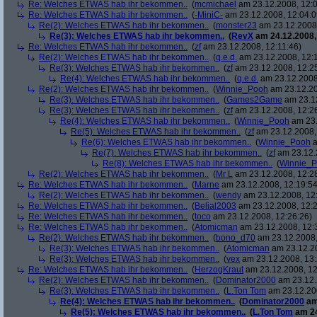
Re: Welches ETWAS hab ihr bekommen..
(
mcmichael
am 23.12.2008, 12:0
Re: Welches ETWAS hab ihr bekommen..
(
-MiniC-
am 23.12.2008, 12:04:0
Re(2): Welches ETWAS hab ihr bekommen..
(
monster23
am 23.12.2008,
Re(3): Welches ETWAS hab ihr bekommen..
(
RevX
am 24.12.2008,
Re: Welches ETWAS hab ihr bekommen..
(
zf
am 23.12.2008, 12:11:46)
Re(2): Welches ETWAS hab ihr bekommen..
(
q.e.d.
am 23.12.2008, 12:
Re(3): Welches ETWAS hab ihr bekommen..
(
zf
am 23.12.2008, 12:2
Re(4): Welches ETWAS hab ihr bekommen..
(
q.e.d.
am 23.12.2008,
Re(2): Welches ETWAS hab ihr bekommen..
(
Winnie_Pooh
am 23.12.20
Re(3): Welches ETWAS hab ihr bekommen..
(
Games2Game
am 23.12
Re(3): Welches ETWAS hab ihr bekommen..
(
zf
am 23.12.2008, 12:2
Re(4): Welches ETWAS hab ihr bekommen..
(
Winnie_Pooh
am 23.
Re(5): Welches ETWAS hab ihr bekommen..
(
zf
am 23.12.2008,
Re(6): Welches ETWAS hab ihr bekommen..
(
Winnie_Pooh
a
Re(7): Welches ETWAS hab ihr bekommen..
(
zf
am 23.12.
Re(8): Welches ETWAS hab ihr bekommen..
(
Winnie_
Re(2): Welches ETWAS hab ihr bekommen..
(
Mr L
am 23.12.2008, 12:2
Re: Welches ETWAS hab ihr bekommen..
(
Marne
am 23.12.2008, 12:19:54
Re(2): Welches ETWAS hab ihr bekommen..
(
wendy
am 23.12.2008, 12
Re: Welches ETWAS hab ihr bekommen..
(
Belial2003
am 23.12.2008, 12:2
Re: Welches ETWAS hab ihr bekommen..
(
toco
am 23.12.2008, 12:26:26)
Re: Welches ETWAS hab ihr bekommen..
(
Atomicman
am 23.12.2008, 12:
Re(2): Welches ETWAS hab ihr bekommen..
(
bono_d70
am 23.12.2008,
Re(3): Welches ETWAS hab ihr bekommen..
(
Atomicman
am 23.12.20
Re(3): Welches ETWAS hab ihr bekommen..
(
vex
am 23.12.2008, 13:
Re: Welches ETWAS hab ihr bekommen..
(
HerzogKraut
am 23.12.2008, 12
Re(2): Welches ETWAS hab ihr bekommen..
(
Dominator2000
am 23.12.
Re(3): Welches ETWAS hab ihr bekommen..
(
L.Ton Tom
am 23.12.200
Re(4): Welches ETWAS hab ihr bekommen..
(
Dominator2000
am
Re(5): Welches ETWAS hab ihr bekommen..
(
L.Ton Tom
am 24