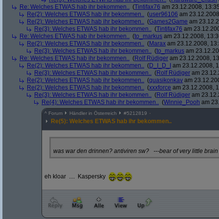
Re: Welches ETWAS hab ihr bekommen..
(
Tintifax76
am 23.12.2008, 13:35
Re(2): Welches ETWAS hab ihr bekommen..
(
user96106
am 23.12.2008,
Re(2): Welches ETWAS hab ihr bekommen..
(
Games2Game
am 23.12.2
Re(3): Welches ETWAS hab ihr bekommen..
(
Tintifax76
am 23.12.200
Re: Welches ETWAS hab ihr bekommen..
(
to_markus
am 23.12.2008, 13:3
Re(2): Welches ETWAS hab ihr bekommen..
(
Marax
am 23.12.2008, 13:
Re(3): Welches ETWAS hab ihr bekommen..
(
to_markus
am 23.12.20
Re: Welches ETWAS hab ihr bekommen..
(
Rolf Rüdiger
am 23.12.2008, 13
Re(2): Welches ETWAS hab ihr bekommen..
(
D_I_D_I
am 23.12.2008, 1
Re(3): Welches ETWAS hab ihr bekommen..
(
Rolf Rüdiger
am 23.12.
Re(2): Welches ETWAS hab ihr bekommen..
(
quasikonkav
am 23.12.200
Re(2): Welches ETWAS hab ihr bekommen..
(
xxxforce
am 23.12.2008, 1
Re(3): Welches ETWAS hab ihr bekommen..
(
Rolf Rüdiger
am 23.12.
Re(4): Welches ETWAS hab ihr bekommen..
(
Winnie_Pooh
am 23.
^
Forum
Händler in Österreich
#
5212819
Re(5): Welches ETWAS hab ihr bekommen..
was war den drinnen? antiviren sw? ---bear of very little brain
eh kloar .... Kaspersky