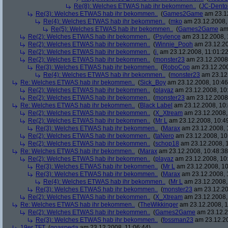
Re(8): Welches ETWAS hab ihr bekommen..
(
JC-Dento
Re(3): Welches ETWAS hab ihr bekommen..
(
Games2Game
am 23.12
Re(4): Welches ETWAS hab ihr bekommen..
(
mko
am 23.12.2008, 
Re(5): Welches ETWAS hab ihr bekommen..
(
Games2Game
am 
Re(2): Welches ETWAS hab ihr bekommen..
(
Psylence
am 23.12.2008, 
Re(2): Welches ETWAS hab ihr bekommen..
(
Winnie_Pooh
am 23.12.20
Re(2): Welches ETWAS hab ihr bekommen..
(
j.
am 23.12.2008, 11:01:22
Re(2): Welches ETWAS hab ihr bekommen..
(
monster23
am 23.12.2008,
Re(3): Welches ETWAS hab ihr bekommen..
(
RoboCop
am 23.12.200
Re(4): Welches ETWAS hab ihr bekommen..
(
monster23
am 23.12.
Re: Welches ETWAS hab ihr bekommen..
(
Sick_Boy
am 23.12.2008, 10:46
Re(2): Welches ETWAS hab ihr bekommen..
(
playaz
am 23.12.2008, 10
Re(2): Welches ETWAS hab ihr bekommen..
(
monster23
am 23.12.2008,
Re: Welches ETWAS hab ihr bekommen..
(
Black Label
am 23.12.2008, 10:
Re(2): Welches ETWAS hab ihr bekommen..
(
X_Xtream
am 23.12.2008,
Re(2): Welches ETWAS hab ihr bekommen..
(
Mr L
am 23.12.2008, 10:4
Re(3): Welches ETWAS hab ihr bekommen..
(
Marax
am 23.12.2008, 
Re(2): Welches ETWAS hab ihr bekommen..
(
taNero
am 23.12.2008, 10
Re(2): Welches ETWAS hab ihr bekommen..
(
schop18
am 23.12.2008, 1
Re: Welches ETWAS hab ihr bekommen..
(
Marax
am 23.12.2008, 10:48:38
Re(2): Welches ETWAS hab ihr bekommen..
(
playaz
am 23.12.2008, 10
Re(3): Welches ETWAS hab ihr bekommen..
(
Mr L
am 23.12.2008, 10
Re(3): Welches ETWAS hab ihr bekommen..
(
Marax
am 23.12.2008, 
Re(4): Welches ETWAS hab ihr bekommen..
(
Mr L
am 23.12.2008,
Re(3): Welches ETWAS hab ihr bekommen..
(
monster23
am 23.12.20
Re(2): Welches ETWAS hab ihr bekommen..
(
X_Xtream
am 23.12.2008,
Re: Welches ETWAS hab ihr bekommen..
(
TheWikkinger
am 23.12.2008, 1
Re(2): Welches ETWAS hab ihr bekommen..
(
Games2Game
am 23.12.2
Re(3): Welches ETWAS hab ihr bekommen..
(
fossman23
am 23.12.20
19er TFT
(
goaspeda
am 23.12.2008, 11:06:44)