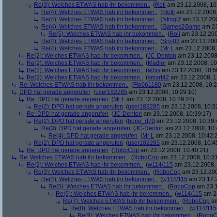
Re(3): Welches ETWAS hab ihr bekommen..
(
Roli
am 23.12.2008, 10
Re(4): Welches ETWAS hab ihr bekommen..
(
plotti
am 23.12.2008,
Re(4): Welches ETWAS hab ihr bekommen..
(
fstingl2
am 23.12.200
Re(4): Welches ETWAS hab ihr bekommen..
(
Games2Game
am 23
Re(5): Welches ETWAS hab ihr bekommen..
(
Roli
am 23.12.200
Re(4): Welches ETWAS hab ihr bekommen..
(
Srv-02
am 23.12.200
Re(4): Welches ETWAS hab ihr bekommen..
(
Mr L
am 23.12.2008,
Re(2): Welches ETWAS hab ihr bekommen..
(
JC-Denton
am 23.12.2008,
Re(2): Welches ETWAS hab ihr bekommen..
(
Madler
am 23.12.2008, 10
Re(2): Welches ETWAS hab ihr bekommen..
(
athis
am 23.12.2008, 10:5
Re(2): Welches ETWAS hab ihr bekommen..
(
smart42
am 23.12.2008, 1
Re: Welches ETWAS hab ihr bekommen..
(
Flo061180
am 23.12.2008, 10:2
DPD hat gerade angerufen
(
user182285
am 23.12.2008, 10:29:10)
Re: DPD hat gerade angerufen
(
Mr L
am 23.12.2008, 10:29:24)
Re(2): DPD hat gerade angerufen
(
user182285
am 23.12.2008, 10:3
Re: DPD hat gerade angerufen
(
JC-Denton
am 23.12.2008, 10:39:17)
Re(2): DPD hat gerade angerufen
(
bono_d70
am 23.12.2008, 10:39:
Re(3): DPD hat gerade angerufen
(
JC-Denton
am 23.12.2008, 10:
Re(4): DPD hat gerade angerufen
(
Mr L
am 23.12.2008, 10:42:
Re(2): DPD hat gerade angerufen
(
user182285
am 23.12.2008, 10:4
Re: DPD hat gerade angerufen
(
RoboCop
am 23.12.2008, 10:40:21)
Re: Welches ETWAS hab ihr bekommen..
(
RoboCop
am 23.12.2008, 10:31
Re(2): Welches ETWAS hab ihr bekommen..
(
w114/115
am 23.12.2008, 
Re(3): Welches ETWAS hab ihr bekommen..
(
RoboCop
am 23.12.200
Re(4): Welches ETWAS hab ihr bekommen..
(
w114/115
am 23.12.2
Re(5): Welches ETWAS hab ihr bekommen..
(
RoboCop
am 23.1
Re(6): Welches ETWAS hab ihr bekommen..
(
w114/115
am 23
Re(7): Welches ETWAS hab ihr bekommen..
(
RoboCop
am
Re(8): Welches ETWAS hab ihr bekommen..
(
w114/115
Re(9): Welches ETWAS hab ihr bekommen..
(
RoboC