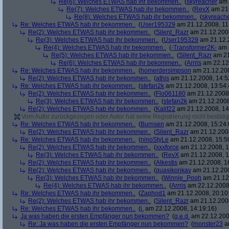
Re(6): Welches ETWAS hab ihr bekommen..
(
skyreacher
am 
Re(7): Welches ETWAS hab ihr bekommen..
(
RevX
am 21.
Re(8): Welches ETWAS hab ihr bekommen..
(
skyreach
Re: Welches ETWAS hab ihr bekommen..
(
User195329
am 21.12.2008, 11
Re(2): Welches ETWAS hab ihr bekommen..
(
Silent_Razr
am 21.12.2008
Re(3): Welches ETWAS hab ihr bekommen..
(
User195329
am 21.12.2
Re(4): Welches ETWAS hab ihr bekommen..
(
-Transformer2K-
am 2
Re(5): Welches ETWAS hab ihr bekommen..
(
Silent_Razr
am 21
Re(6): Welches ETWAS hab ihr bekommen..
(
Arrris
am 22.12.
Re: Welches ETWAS hab ihr bekommen..
(
homerdersimpson
am 21.12.200
Re(2): Welches ETWAS hab ihr bekommen..
(
athis
am 21.12.2008, 14:5
Re: Welches ETWAS hab ihr bekommen..
(
stefan2k
am 21.12.2008, 13:54:
Re(2): Welches ETWAS hab ihr bekommen..
(
Flo061180
am 21.12.2008,
Re(3): Welches ETWAS hab ihr bekommen..
(
stefan2k
am 21.12.2008
Re(2): Welches ETWAS hab ihr bekommen..
(
Kalif22
am 21.12.2008, 14
Vom Autor zurückgezogen oder Autor hat seine Registrierung nicht bestätig
Re: Welches ETWAS hab ihr bekommen..
(
Burnsen
am 21.12.2008, 15:24:
Re(2): Welches ETWAS hab ihr bekommen..
(
Silent_Razr
am 21.12.2008
Re: Welches ETWAS hab ihr bekommen..
(
ninoStyLe
am 21.12.2008, 15:5
Re(2): Welches ETWAS hab ihr bekommen..
(
xxxforce
am 21.12.2008, 1
Re(3): Welches ETWAS hab ihr bekommen..
(
RevX
am 21.12.2008, 1
Re(2): Welches ETWAS hab ihr bekommen..
(
Alkestis
am 21.12.2008, 1
Re(2): Welches ETWAS hab ihr bekommen..
(
quasikonkav
am 21.12.200
Re(3): Welches ETWAS hab ihr bekommen..
(
Winnie_Pooh
am 21.12.
Re(4): Welches ETWAS hab ihr bekommen..
(
Arrris
am 22.12.2008,
Re: Welches ETWAS hab ihr bekommen..
(
Zaphod1
am 21.12.2008, 20:10
Re(2): Welches ETWAS hab ihr bekommen..
(
Silent_Razr
am 21.12.2008
Re: Welches ETWAS hab ihr bekommen..
(
j.
am 22.12.2008, 14:19:16)
Ja was haben die ersten Empfänger nun bekommen?
(
q.e.d.
am 22.12.200
Re: Ja was haben die ersten Empfänger nun bekommen?
(
monster23
am