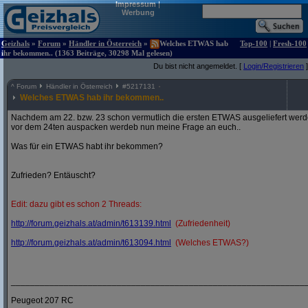
Impressum
|
Werbung
Geizhals
»
Forum
»
Händler in Österreich
»
Welches ETWAS hab
Top-100
|
Fresh-100
ihr bekommen.. (1363 Beiträge, 30298 Mal gelesen)
Du bist nicht angemeldet. [
Login/Registrieren
]
^
Forum
Händler in Österreich
#
5217131
Welches ETWAS hab ihr bekommen..
Nachdem am 22. bzw. 23 schon vermutlich die ersten ETWAS ausgeliefert werden
vor dem 24ten auspacken werdeb nun meine Frage an euch..
Was für ein ETWAS habt ihr bekommen?
Zufrieden? Entäuscht?
Edit: dazu gibt es schon 2 Threads:
http:/
/
forum.geizhals.at/
admin/
t613139.html
(Zufriedenheit)
http:/
/
forum.geizhals.at/
admin/
t613094.html
(Welches ETWAS?)
_____________________________________________________________
Peugeot 207 RC