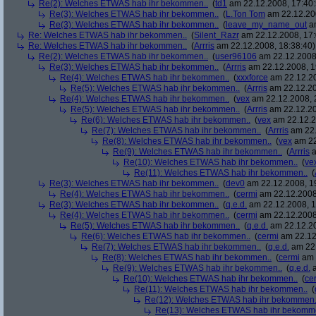
Re(2): Welches ETWAS hab ihr bekommen..
(
td1
am 22.12.2008, 17:40:
Re(3): Welches ETWAS hab ihr bekommen..
(
L.Ton Tom
am 22.12.200
Re(3): Welches ETWAS hab ihr bekommen..
(
leave_my_name_out
am
Re: Welches ETWAS hab ihr bekommen..
(
Silent_Razr
am 22.12.2008, 17:
Re: Welches ETWAS hab ihr bekommen..
(
Arrris
am 22.12.2008, 18:38:40)
Re(2): Welches ETWAS hab ihr bekommen..
(
user96106
am 22.12.2008,
Re(3): Welches ETWAS hab ihr bekommen..
(
Arrris
am 22.12.2008, 1
Re(4): Welches ETWAS hab ihr bekommen..
(
xxxforce
am 22.12.20
Re(5): Welches ETWAS hab ihr bekommen..
(
Arrris
am 22.12.20
Re(4): Welches ETWAS hab ihr bekommen..
(
vex
am 22.12.2008, 
Re(5): Welches ETWAS hab ihr bekommen..
(
Arrris
am 22.12.20
Re(6): Welches ETWAS hab ihr bekommen..
(
vex
am 22.12.2
Re(7): Welches ETWAS hab ihr bekommen..
(
Arrris
am 22.
Re(8): Welches ETWAS hab ihr bekommen..
(
vex
am 22
Re(9): Welches ETWAS hab ihr bekommen..
(
Arrris
a
Re(10): Welches ETWAS hab ihr bekommen..
(
ve
Re(11): Welches ETWAS hab ihr bekommen..
(
Re(3): Welches ETWAS hab ihr bekommen..
(
dev0
am 22.12.2008, 1
Re(4): Welches ETWAS hab ihr bekommen..
(
cermi
am 22.12.2008
Re(3): Welches ETWAS hab ihr bekommen..
(
q.e.d.
am 22.12.2008, 1
Re(4): Welches ETWAS hab ihr bekommen..
(
cermi
am 22.12.2008
Re(5): Welches ETWAS hab ihr bekommen..
(
q.e.d.
am 22.12.20
Re(6): Welches ETWAS hab ihr bekommen..
(
cermi
am 22.12
Re(7): Welches ETWAS hab ihr bekommen..
(
q.e.d.
am 22.
Re(8): Welches ETWAS hab ihr bekommen..
(
cermi
am 
Re(9): Welches ETWAS hab ihr bekommen..
(
q.e.d.
a
Re(10): Welches ETWAS hab ihr bekommen..
(
ce
Re(11): Welches ETWAS hab ihr bekommen..
(
Re(12): Welches ETWAS hab ihr bekommen.
Re(13): Welches ETWAS hab ihr bekomm