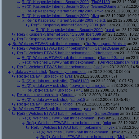
Re(3): Kaspersky Internet Security 2009
(
Flo061180
am 23.12.2008, 
Re(3): Kaspersky Internet Security 2009
(
Games2Game
am 23.12.200
Re(4): Kaspersky Internet Security 2009
(
mko
am 23.12.2008, 10:1
Re(3): Kaspersky Internet Security 2009
(
dizo
am 23.12.2008, 10:02:
Re(4): Kaspersky Internet Security 2009
(
q.e.d.
am 23.12.2008, 10
Re(5): Kaspersky Internet Security 2009
(
Mr L
am 23.12.2008, 1
Re(6): Kaspersky Internet Security 2009
(
q.e.d.
am 23.12.200
Re(2): Kaspersky Internet Security 2009
(
bertl099
am 23.12.2008, 10:27
Re(2): Kaspersky Internet Security 2009
(
Sputum
am 23.12.2008, 10:42
Re: Welches ETWAS hab ihr bekommen..
(
DerPropagandaMinister
am 23.1
Re(2): Welches ETWAS hab ihr bekommen..
(
Games2Game
am 23.12.2
Re(2): Welches ETWAS hab ihr bekommen..
(
ddrobesch
am 23.12.2008,
Re(3): Welches ETWAS hab ihr bekommen..
(
Games2Game
am 23.12
Re(3): Welches ETWAS hab ihr bekommen..
(
DerPropagandaMiniste
Re(2): Welches ETWAS hab ihr bekommen..
(
stiefl
am 23.12.2008, 14:5
g-data av + usb stick
(
leave_my_name_out
am 23.12.2008, 10:06:05)
Re: g-data av + usb stick
(
playaz
am 23.12.2008, 10:07:37)
Re(2): g-data av + usb stick
(
Flo061180
am 23.12.2008, 10:07:57)
Re(2): g-data av + usb stick
(
leave_my_name_out
am 23.12.2008, 10
Re(3): g-data av + usb stick
(
Mr L
am 23.12.2008, 10:13:24)
Re: g-data av + usb stick
(
Sputum
am 23.12.2008, 10:42:37)
Re(2): g-data av + usb stick
(
schop18
am 23.12.2008, 10:45:49)
Re: g-data av + usb stick
(
Roliboli
am 23.12.2008, 13:57:24)
Re: Welches ETWAS hab ihr bekommen..
(
vex
am 23.12.2008, 10:09:49)
Re(2): Welches ETWAS hab ihr bekommen..
(
Games2Game
am 23.12.2
Re(3): Welches ETWAS hab ihr bekommen..
(
vex
am 23.12.2008, 10:
Re(4): Welches ETWAS hab ihr bekommen..
(
mko
am 23.12.2008, 
Re(5): Welches ETWAS hab ihr bekommen..
(
vex
am 23.12.2008
Re(6): Welches ETWAS hab ihr bekommen..
(
mko
am 23.12.2
Re(7): Welches ETWAS hab ihr bekommen..
(
Mr L
am 23.1