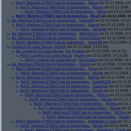
Re(2): Welches ETWAS hab ihr bekommen..
(
Weed
am 23.12.2008, 13:
Re(3): Welches ETWAS hab ihr bekommen..
(
Marax
am 23.12.2008, 
Re(4): Welches ETWAS hab ihr bekommen..
(
Weed
am 23.12.2008
Re(2): Welches ETWAS hab ihr bekommen..
(
RevX
am 24.12.2008, 15
Re: Welches ETWAS hab ihr bekommen..
(
artner88
am 23.12.2008, 13:11:
Re(2): Welches ETWAS hab ihr bekommen..
(
xxandl
am 23.12.2008, 13
Re(3): Welches ETWAS hab ihr bekommen..
(
artner88
am 23.12.2008
Re: Welches ETWAS hab ihr bekommen..
(
Blacktronix
am 23.12.2008, 13:
Re: Welches ETWAS hab ihr bekommen..
(
User195329
am 23.12.2008, 13
Re(2): Welches ETWAS hab ihr bekommen..
(
hansi99
am 23.12.2008, 1
Logitech G5 Laser Mouse
(
muhrly
am 23.12.2008, 13:15:53)
Re: Logitech G5 Laser Mouse
(
Da Rookee
am 23.12.2008, 14:14:15)
Re(2): Logitech G5 Laser Mouse
(
muhrly
am 23.12.2008, 14:19:16)
Re(3): Logitech G5 Laser Mouse
(
Da Rookee
am 23.12.2008, 14:2
Re: Welches ETWAS hab ihr bekommen..
(
Nooto
am 23.12.2008, 13:16:09
Re(2): Welches ETWAS hab ihr bekommen..
(
Noyx
am 23.12.2008, 13:2
Re(3): Welches ETWAS hab ihr bekommen..
(
Nooto
am 23.12.2008, 
Re(2): Welches ETWAS hab ihr bekommen..
(
MJFox
am 23.12.2008, 13
Re(3): Welches ETWAS hab ihr bekommen..
(
user96106
am 23.12.20
Re(3): Welches ETWAS hab ihr bekommen..
(
Zaphod1
am 23.12.2008
Re(3): Welches ETWAS hab ihr bekommen..
(
Nooto
am 23.12.2008, 
Re(4): Welches ETWAS hab ihr bekommen..
(
MJFox
am 23.12.200
Re(5): Welches ETWAS hab ihr bekommen..
(
Nooto
am 23.12.2
Re(6): Welches ETWAS hab ihr bekommen..
(
MJFox
am 23.1
Re(7): Welches ETWAS hab ihr bekommen..
(
Nooto
am 23
Re(8): Welches ETWAS hab ihr bekommen..
(
MJFox
am
Re(9): Welches ETWAS hab ihr bekommen..
(
Nooto
Re(2): Welches ETWAS hab ihr bekommen..
(
Hardware_Crash
am 23.12
Re(3): Welches ETWAS hab ihr bekommen..
(
Nooto
am 23.12.2008, 
Re(4): Welches ETWAS hab ihr bekommen..
(
Hardware_Crash
am 