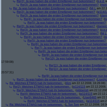
Re(2): Ja was haben die ersten Empfänger nun bekommen?
(
q.e.d.
a
Re(3): Ja was haben die ersten Empfänger nun bekommen?
(
mon
Re: Ja was haben die ersten Empfänger nun bekommen?
(
Mr L
am 22.1
Re(2): Ja was haben die ersten Empfänger nun bekommen?
(
w114/1
Re(3): Ja was haben die ersten Empfänger nun bekommen?
(
dani
Re(4): Ja was haben die ersten Empfänger nun bekommen?
(
b
Re(5): Ja was haben die ersten Empfänger nun bekommen?
Re(2): Ja was haben die ersten Empfänger nun bekommen?
(
danielc
Re(3): Ja was haben die ersten Empfänger nun bekommen?
(
q.e.d
Re(3): Ja was haben die ersten Empfänger nun bekommen?
(
Mr L
Re(4): Ja was haben die ersten Empfänger nun bekommen?
(
d
Re(5): Ja was haben die ersten Empfänger nun bekommen?
Re(6): Ja was haben die ersten Empfänger nun bekomme
Re(7): Ja was haben die ersten Empfänger nun beko
Re(8): Ja was haben die ersten Empfänger nun be
Re(9): Ja was haben die ersten Empfänger nun
Re(10): Ja was haben die ersten Empfänger 
17:59:08)
Re(11): Ja was haben die ersten Empfänge
Re(11): Ja was haben die ersten Empfänge
20:57:31)
Re(9): Ja was haben die ersten Empfänger nun
Re(2): Ja was haben die ersten Empfänger nun bekommen?
(
Lion[A
Re: Welches ETWAS hab ihr bekommen..
(
dizo
am 22.12.2008, 16:26:08)
Re(2): Welches ETWAS hab ihr bekommen..
(
w114/115
am 22.12.2008, 
Re(3): Welches ETWAS hab ihr bekommen..
(
gibberish
am 22.12.200
Re(4): Welches ETWAS hab ihr bekommen..
(
w114/115
am 22.12.2
Re(5): Welches ETWAS hab ihr bekommen..
(
User6465
am 22.1
Re(6): Welches ETWAS hab ihr bekommen..
(
w114/115
am 22
Re: Welches ETWAS hab ihr bekommen..
(
L.Ton Tom
am 22.12.2008, 16:3