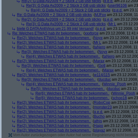
Re(2): G Data Av2009 + 2 Stück 2 GB usb sticks
(
q.e.d.
am 23.12.2008
Re(3): G Data Av2009 + 2 Stück 2 GB usb sticks
(
user96106
am 23.
Re(4): G Data Av2009 + 2 Stück 2 GB usb sticks
(
q.e.d.
am 23.12
Re: G Data Av2009 + 2 Stück 2 GB usb sticks
(
MJFox
am 23.12.2008, 11
Re(2): G Data Av2009 + 2 Stück 2 GB usb sticks
(
q.e.d.
am 23.12.2008
Re(3): G Data Av2009 + 2 Stück 2 GB usb sticks
(
Mr L
am 23.12.20
biete G DATA AntiVirus um 21,99 inkl Versand!
(
q.e.d.
am 23.12.2008, 12
Re: Welches ETWAS hab ihr bekommen..
(
xxxforce
am 23.12.2008, 11:41:
Re(2): Welches ETWAS hab ihr bekommen..
(
Noyx
am 23.12.2008, 11:4
Re(2): Welches ETWAS hab ihr bekommen..
(
Mr L
am 23.12.2008, 11:44
Re(2): Welches ETWAS hab ihr bekommen..
(
taNero
am 23.12.2008, 11
Re(3): Welches ETWAS hab ihr bekommen..
(
Noyx
am 23.12.2008, 1
Re(4): Welches ETWAS hab ihr bekommen..
(
taNero
am 23.12.200
Re(2): Welches ETWAS hab ihr bekommen..
(
Marax
am 23.12.2008, 11:
Re(3): Welches ETWAS hab ihr bekommen..
(
Gott
am 23.12.2008, 11
Re(4): Welches ETWAS hab ihr bekommen..
(
Marax
am 23.12.2008
Re(2): Welches ETWAS hab ihr bekommen..
(
w114/115
am 23.12.2008, 
Re(3): Welches ETWAS hab ihr bekommen..
(
ducduc
am 23.12.2008,
Re(4): Welches ETWAS hab ihr bekommen..
(
Winnie_Pooh
am 23.
Re(5): Welches ETWAS hab ihr bekommen..
(
ducduc
am 23.12.
Re(6): Welches ETWAS hab ihr bekommen..
(
Winnie_Pooh
a
Re(6): Welches ETWAS hab ihr bekommen..
(
schop18
am 23.
Re(2): Welches ETWAS hab ihr bekommen..
(
RoboCop
am 23.12.2008, 
Re(2): Welches ETWAS hab ihr bekommen..
(
monster23
am 23.12.2008,
Re(2): Welches ETWAS hab ihr bekommen..
(
q.e.d.
am 23.12.2008, 12:
Re(2): Welches ETWAS hab ihr bekommen..
(
Bucho
am 23.12.2008, 12:
Re(2): Welches ETWAS hab ihr bekommen..
(
athis
am 23.12.2008, 14:2
Re(2): Welches ETWAS hab ihr bekommen..
(
Hapo
am 23.12.2008, 14:
Re(2): Welches ETWAS hab ihr bekommen..
(
playaz
am 23.12.2008, 15
Vom Autor zurückgezogen oder Autor hat seine Registrierung nicht bestätig