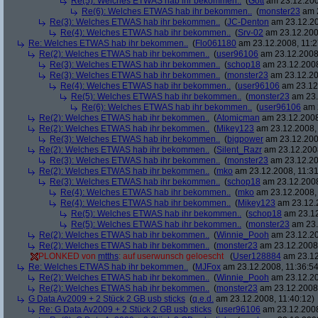
Re(5): Welches ETWAS hab ihr bekommen..
(
Gott
am 23.12.200
Re(6): Welches ETWAS hab ihr bekommen..
(
monster23
am 2
Re(3): Welches ETWAS hab ihr bekommen..
(
JC-Denton
am 23.12.20
Re(4): Welches ETWAS hab ihr bekommen..
(
Srv-02
am 23.12.2008
Re: Welches ETWAS hab ihr bekommen..
(
Flo061180
am 23.12.2008, 11:2
Re(2): Welches ETWAS hab ihr bekommen..
(
user96106
am 23.12.2008,
Re(3): Welches ETWAS hab ihr bekommen..
(
schop18
am 23.12.2008
Re(3): Welches ETWAS hab ihr bekommen..
(
monster23
am 23.12.20
Re(4): Welches ETWAS hab ihr bekommen..
(
user96106
am 23.12.
Re(5): Welches ETWAS hab ihr bekommen..
(
monster23
am 23.
Re(6): Welches ETWAS hab ihr bekommen..
(
user96106
am 2
Re(2): Welches ETWAS hab ihr bekommen..
(
Atomicman
am 23.12.2008
Re(2): Welches ETWAS hab ihr bekommen..
(
Mikey123
am 23.12.2008, 
Re(3): Welches ETWAS hab ihr bekommen..
(
bigpower
am 23.12.200
Re(2): Welches ETWAS hab ihr bekommen..
(
Silent_Razr
am 23.12.2008
Re(3): Welches ETWAS hab ihr bekommen..
(
monster23
am 23.12.20
Re(2): Welches ETWAS hab ihr bekommen..
(
mko
am 23.12.2008, 11:31
Re(3): Welches ETWAS hab ihr bekommen..
(
schop18
am 23.12.2008
Re(4): Welches ETWAS hab ihr bekommen..
(
mko
am 23.12.2008, 
Re(4): Welches ETWAS hab ihr bekommen..
(
Mikey123
am 23.12.2
Re(5): Welches ETWAS hab ihr bekommen..
(
schop18
am 23.12
Re(5): Welches ETWAS hab ihr bekommen..
(
monster23
am 23.
Re(2): Welches ETWAS hab ihr bekommen..
(
Winnie_Pooh
am 23.12.20
Re(2): Welches ETWAS hab ihr bekommen..
(
monster23
am 23.12.2008,
PLONKED von
mtths
: auf userwunsch geloescht
(
User128884
am 23.12
Re: Welches ETWAS hab ihr bekommen..
(
MJFox
am 23.12.2008, 11:36:54
Re(2): Welches ETWAS hab ihr bekommen..
(
Winnie_Pooh
am 23.12.20
Re(2): Welches ETWAS hab ihr bekommen..
(
monster23
am 23.12.2008,
G Data Av2009 + 2 Stück 2 GB usb sticks
(
q.e.d.
am 23.12.2008, 11:40:12)
Re: G Data Av2009 + 2 Stück 2 GB usb sticks
(
user96106
am 23.12.2008