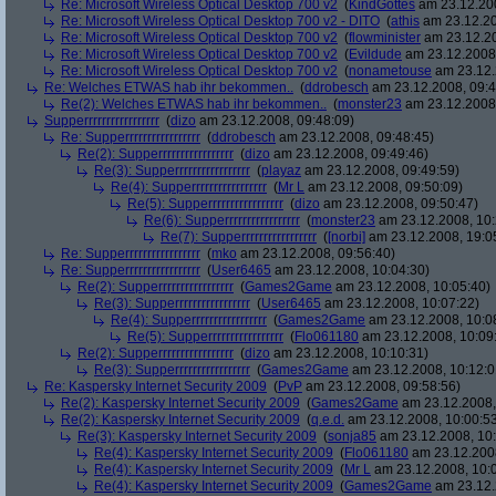
Re: Microsoft Wireless Optical Desktop 700 v2
(
KindGottes
am 23.12.200
Re: Microsoft Wireless Optical Desktop 700 v2 - DITO
(
athis
am 23.12.20
Re: Microsoft Wireless Optical Desktop 700 v2
(
flowminister
am 23.12.20
Re: Microsoft Wireless Optical Desktop 700 v2
(
Evildude
am 23.12.2008,
Re: Microsoft Wireless Optical Desktop 700 v2
(
nonametouse
am 23.12.
Re: Welches ETWAS hab ihr bekommen..
(
ddrobesch
am 23.12.2008, 09:4
Re(2): Welches ETWAS hab ihr bekommen..
(
monster23
am 23.12.2008,
Supperrrrrrrrrrrrrrrrr
(
dizo
am 23.12.2008, 09:48:09)
Re: Supperrrrrrrrrrrrrrrrr
(
ddrobesch
am 23.12.2008, 09:48:45)
Re(2): Supperrrrrrrrrrrrrrrrr
(
dizo
am 23.12.2008, 09:49:46)
Re(3): Supperrrrrrrrrrrrrrrrr
(
playaz
am 23.12.2008, 09:49:59)
Re(4): Supperrrrrrrrrrrrrrrrr
(
Mr L
am 23.12.2008, 09:50:09)
Re(5): Supperrrrrrrrrrrrrrrrr
(
dizo
am 23.12.2008, 09:50:47)
Re(6): Supperrrrrrrrrrrrrrrrr
(
monster23
am 23.12.2008, 10:
Re(7): Supperrrrrrrrrrrrrrrrr
(
[norbi]
am 23.12.2008, 19:0
Re: Supperrrrrrrrrrrrrrrrr
(
mko
am 23.12.2008, 09:56:40)
Re: Supperrrrrrrrrrrrrrrrr
(
User6465
am 23.12.2008, 10:04:30)
Re(2): Supperrrrrrrrrrrrrrrrr
(
Games2Game
am 23.12.2008, 10:05:40)
Re(3): Supperrrrrrrrrrrrrrrrr
(
User6465
am 23.12.2008, 10:07:22)
Re(4): Supperrrrrrrrrrrrrrrrr
(
Games2Game
am 23.12.2008, 10:0
Re(5): Supperrrrrrrrrrrrrrrrr
(
Flo061180
am 23.12.2008, 10:09
Re(2): Supperrrrrrrrrrrrrrrrr
(
dizo
am 23.12.2008, 10:10:31)
Re(3): Supperrrrrrrrrrrrrrrrr
(
Games2Game
am 23.12.2008, 10:12:0
Re: Kaspersky Internet Security 2009
(
PvP
am 23.12.2008, 09:58:56)
Re(2): Kaspersky Internet Security 2009
(
Games2Game
am 23.12.2008,
Re(2): Kaspersky Internet Security 2009
(
q.e.d.
am 23.12.2008, 10:00:5
Re(3): Kaspersky Internet Security 2009
(
sonja85
am 23.12.2008, 10:
Re(4): Kaspersky Internet Security 2009
(
Flo061180
am 23.12.2008
Re(4): Kaspersky Internet Security 2009
(
Mr L
am 23.12.2008, 10:
Re(4): Kaspersky Internet Security 2009
(
Games2Game
am 23.12.