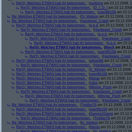
Re(2): Welches ETWAS hab ihr bekommen..
(
xxxforce
am 23.12.2008, 1
Re(3): Welches ETWAS hab ihr bekommen..
(
D_I_D_I
am 23.12.2008
Re(4): Welches ETWAS hab ihr bekommen..
(
user96106
am 23.12.
Re: Welches ETWAS hab ihr bekommen..
(
Dr. Watson
am 23.12.2008, 13:2
Re: Welches ETWAS hab ihr bekommen..
(
Hardware_Crash
am 23.12.2008
Re(2): Welches ETWAS hab ihr bekommen..
(
q.e.d.
am 23.12.2008, 13:
Re(3): Welches ETWAS hab ihr bekommen..
(
Hardware_Crash
am 23
Re(4): Welches ETWAS hab ihr bekommen..
(
q.e.d.
am 23.12.2008
Re(5): Welches ETWAS hab ihr bekommen..
(
Hardware_Crash
Re(6): Welches ETWAS hab ihr bekommen..
(
q.e.d.
am 23.12
Re(5): Welches ETWAS hab ihr bekommen..
(
RevX
am 24.12.
Re(4): Welches ETWAS hab ihr bekommen..
(
user96106
am 23.12.
Re(5): Welches ETWAS hab ihr bekommen..
(
Hardware_Crash
Re(2): Welches ETWAS hab ihr bekommen..
(
artner88
am 23.12.2008, 1
Re(3): Welches ETWAS hab ihr bekommen..
(
Hardware_Crash
am 23
Re(2): Welches ETWAS hab ihr bekommen..
(
X_Xtream
am 23.12.2008,
Re(2): Welches ETWAS hab ihr bekommen..
(
user96106
am 23.12.2008,
Re(2): Welches ETWAS hab ihr bekommen..
(
Marax
am 23.12.2008, 13:
Re(2): Welches ETWAS hab ihr bekommen..
(
rufus
am 23.12.2008, 13:3
Re(2): Welches ETWAS hab ihr bekommen..
(
Winnie_Pooh
am 23.12.20
Re(3): Welches ETWAS hab ihr bekommen..
(
Hardware_Crash
am 23
Re(4): Welches ETWAS hab ihr bekommen..
(
Winnie_Pooh
am 23.
Re(5): Welches ETWAS hab ihr bekommen..
(
Hardware_Crash
Re: Welches ETWAS hab ihr bekommen..
(
Tintifax76
am 23.12.2008, 13:35
Re(2): Welches ETWAS hab ihr bekommen..
(
user96106
am 23.12.2008,
Re(2): Welches ETWAS hab ihr bekommen..
(
Games2Game
am 23.12.2
Re(3): Welches ETWAS hab ihr bekommen..
(
Tintifax76
am 23.12.200
Re: Welches ETWAS hab ihr bekommen..
(
to_markus
am 23.12.2008, 13:3
Re(2): Welches ETWAS hab ihr bekommen..
(
Marax
am 23.12.2008, 13:
Re(3): Welches ETWAS hab ihr bekommen..
(
to_markus
am 23.12.20