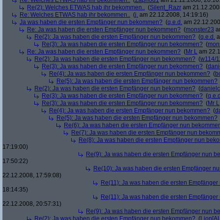
Re: Welches ETWAS hab ihr bekommen..
(
Zaphod1
am 21.12.2008, 20:10
Re(2): Welches ETWAS hab ihr bekommen..
(
Silent_Razr
am 21.12.2008
Re: Welches ETWAS hab ihr bekommen..
(
j.
am 22.12.2008, 14:19:16)
Ja was haben die ersten Empfänger nun bekommen?
(
q.e.d.
am 22.12.200
Re: Ja was haben die ersten Empfänger nun bekommen?
(
monster23
am
Re(2): Ja was haben die ersten Empfänger nun bekommen?
(
q.e.d.
a
Re(3): Ja was haben die ersten Empfänger nun bekommen?
(
mon
Re: Ja was haben die ersten Empfänger nun bekommen?
(
Mr L
am 22.1
Re(2): Ja was haben die ersten Empfänger nun bekommen?
(
w114/1
Re(3): Ja was haben die ersten Empfänger nun bekommen?
(
dani
Re(4): Ja was haben die ersten Empfänger nun bekommen?
(
b
Re(5): Ja was haben die ersten Empfänger nun bekommen?
Re(2): Ja was haben die ersten Empfänger nun bekommen?
(
danielc
Re(3): Ja was haben die ersten Empfänger nun bekommen?
(
q.e.d
Re(3): Ja was haben die ersten Empfänger nun bekommen?
(
Mr L
Re(4): Ja was haben die ersten Empfänger nun bekommen?
(
d
Re(5): Ja was haben die ersten Empfänger nun bekommen?
Re(6): Ja was haben die ersten Empfänger nun bekomme
Re(7): Ja was haben die ersten Empfänger nun beko
Re(8): Ja was haben die ersten Empfänger nun be
17:19:00)
Re(9): Ja was haben die ersten Empfänger nun
17:50:22)
Re(10): Ja was haben die ersten Empfänger 
22.12.2008, 17:59:08)
Re(11): Ja was haben die ersten Empfänge
18:14:35)
Re(11): Ja was haben die ersten Empfänge
22.12.2008, 20:57:31)
Re(9): Ja was haben die ersten Empfänger nun
Re(2): Ja was haben die ersten Empfänger nun bekommen?
(
Lion[A