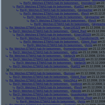
Re(5): Welches ETWAS hab ihr bekommen..
(
monster23
am 22.
Re(3): Welches ETWAS hab ihr bekommen..
(
Kalif22
am 21.12.2008, 
Re(4): Welches ETWAS hab ihr bekommen..
(
skyreacher
am 21.12
Re(5): Welches ETWAS hab ihr bekommen..
(
RevX
am 21.12.20
Re(6): Welches ETWAS hab ihr bekommen..
(
skyreacher
am 
Re(7): Welches ETWAS hab ihr bekommen..
(
RevX
am 21.
Re(8): Welches ETWAS hab ihr bekommen..
(
skyreach
Re: Welches ETWAS hab ihr bekommen..
(
User195329
am 21.12.2008, 11
Re(2): Welches ETWAS hab ihr bekommen..
(
Silent_Razr
am 21.12.2008
Re(3): Welches ETWAS hab ihr bekommen..
(
User195329
am 21.12.2
Re(4): Welches ETWAS hab ihr bekommen..
(
-Transformer2K-
am 2
Re(5): Welches ETWAS hab ihr bekommen..
(
Silent_Razr
am 21
Re(6): Welches ETWAS hab ihr bekommen..
(
Arrris
am 22.12.
Re: Welches ETWAS hab ihr bekommen..
(
homerdersimpson
am 21.12.200
Re(2): Welches ETWAS hab ihr bekommen..
(
athis
am 21.12.2008, 14:5
Re: Welches ETWAS hab ihr bekommen..
(
stefan2k
am 21.12.2008, 13:54:
Re(2): Welches ETWAS hab ihr bekommen..
(
Flo061180
am 21.12.2008,
Re(3): Welches ETWAS hab ihr bekommen..
(
stefan2k
am 21.12.2008
Re(2): Welches ETWAS hab ihr bekommen..
(
Kalif22
am 21.12.2008, 14
Vom Autor zurückgezogen oder Autor hat seine Registrierung nicht bestätig
Re: Welches ETWAS hab ihr bekommen..
(
Burnsen
am 21.12.2008, 15:24:
Re(2): Welches ETWAS hab ihr bekommen..
(
Silent_Razr
am 21.12.2008
Re: Welches ETWAS hab ihr bekommen..
(
ninoStyLe
am 21.12.2008, 15:5
Re(2): Welches ETWAS hab ihr bekommen..
(
xxxforce
am 21.12.2008, 1
Re(3): Welches ETWAS hab ihr bekommen..
(
RevX
am 21.12.2008, 1
Re(2): Welches ETWAS hab ihr bekommen..
(
Alkestis
am 21.12.2008, 1
Re(2): Welches ETWAS hab ihr bekommen..
(
quasikonkav
am 21.12.200
Re(3): Welches ETWAS hab ihr bekommen..
(
Winnie_Pooh
am 21.12.
Re(4): Welches ETWAS hab ihr bekommen..
(
Arrris
am 22.12.2008,