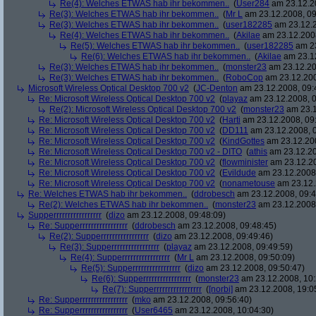
Re(4): Welches ETWAS hab ihr bekommen..
(
User284
am 23.12.20
Re(3): Welches ETWAS hab ihr bekommen..
(
Mr L
am 23.12.2008, 09
Re(3): Welches ETWAS hab ihr bekommen..
(
user182285
am 23.12.2
Re(4): Welches ETWAS hab ihr bekommen..
(
Akilae
am 23.12.2008
Re(5): Welches ETWAS hab ihr bekommen..
(
user182285
am 23
Re(6): Welches ETWAS hab ihr bekommen..
(
Akilae
am 23.12
Re(3): Welches ETWAS hab ihr bekommen..
(
monster23
am 23.12.20
Re(3): Welches ETWAS hab ihr bekommen..
(
RoboCop
am 23.12.200
Microsoft Wireless Optical Desktop 700 v2
(
JC-Denton
am 23.12.2008, 09:
Re: Microsoft Wireless Optical Desktop 700 v2
(
playaz
am 23.12.2008, 0
Re(2): Microsoft Wireless Optical Desktop 700 v2
(
monster23
am 23.1
Re: Microsoft Wireless Optical Desktop 700 v2
(
Harti
am 23.12.2008, 09
Re: Microsoft Wireless Optical Desktop 700 v2
(
DD111
am 23.12.2008, 0
Re: Microsoft Wireless Optical Desktop 700 v2
(
KindGottes
am 23.12.200
Re: Microsoft Wireless Optical Desktop 700 v2 - DITO
(
athis
am 23.12.20
Re: Microsoft Wireless Optical Desktop 700 v2
(
flowminister
am 23.12.20
Re: Microsoft Wireless Optical Desktop 700 v2
(
Evildude
am 23.12.2008,
Re: Microsoft Wireless Optical Desktop 700 v2
(
nonametouse
am 23.12.
Re: Welches ETWAS hab ihr bekommen..
(
ddrobesch
am 23.12.2008, 09:4
Re(2): Welches ETWAS hab ihr bekommen..
(
monster23
am 23.12.2008,
Supperrrrrrrrrrrrrrrrr
(
dizo
am 23.12.2008, 09:48:09)
Re: Supperrrrrrrrrrrrrrrrr
(
ddrobesch
am 23.12.2008, 09:48:45)
Re(2): Supperrrrrrrrrrrrrrrrr
(
dizo
am 23.12.2008, 09:49:46)
Re(3): Supperrrrrrrrrrrrrrrrr
(
playaz
am 23.12.2008, 09:49:59)
Re(4): Supperrrrrrrrrrrrrrrrr
(
Mr L
am 23.12.2008, 09:50:09)
Re(5): Supperrrrrrrrrrrrrrrrr
(
dizo
am 23.12.2008, 09:50:47)
Re(6): Supperrrrrrrrrrrrrrrrr
(
monster23
am 23.12.2008, 10:
Re(7): Supperrrrrrrrrrrrrrrrr
(
[norbi]
am 23.12.2008, 19:0
Re: Supperrrrrrrrrrrrrrrrr
(
mko
am 23.12.2008, 09:56:40)
Re: Supperrrrrrrrrrrrrrrrr
(
User6465
am 23.12.2008, 10:04:30)