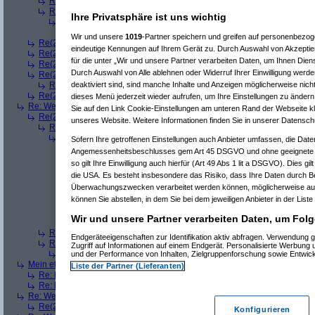
Re(3): Welches ETWAS hab ihr bekommen..
(
playaz
am 23.12.2008, 
Re(3): Welches ETWAS hab ihr bekommen..
(
monster23
am 23.12.20
Ihre Privatsphäre ist uns wichtig
Re(4): Welches ETWAS hab ihr bekommen..
(
bart99
am 23.12.2008
Re(5): Welches ETWAS hab ihr bekommen..
(
monster23
am 23.
Wir und unsere
1019
-Partner speichern und greifen auf personenbezo
Re(2): Welches ETWAS hab ihr bekommen..
(
female
am 23.12.2008, 09
eindeutige Kennungen auf Ihrem Gerät zu. Durch Auswahl von Akzeptier
Re(2): Welches ETWAS hab ihr bekommen..
(
User6465
am 23.12.2008,
für die unter „Wir und unsere Partner verarbeiten Daten, um Ihnen Dien
Re(2): Welches ETWAS hab ihr bekommen..
(
playaz
am 23.12.2008, 09
Durch Auswahl von Alle ablehnen oder Widerruf Ihrer Einwilligung werde
Re(2): Welches ETWAS hab ihr bekommen..
(
Ardjan
am 23.12.2008, 09
deaktiviert sind, sind manche Inhalte und Anzeigen möglicherweise nicht
Re(3): Welches ETWAS hab ihr bekommen..
(
monster23
am 23.12.20
Re(2): Welches ETWAS hab ihr bekommen..
(
User284
am 23.12.2008, 1
dieses Menü jederzeit wieder aufrufen, um Ihre Einstellungen zu ändern 
Re: Welches ETWAS hab ihr bekommen..
(
Diall
am 23.12.2008, 09:01:20)
Sie auf den Link Cookie-Einstellungen am unteren Rand der Webseite kli
Re(2): Welches ETWAS hab ihr bekommen..
(
ddrobesch
am 23.12.2008,
unseres Website. Weitere Informationen finden Sie in unserer Datensch
Re(3): Welches ETWAS hab ihr bekommen..
(
q.e.d.
am 23.12.2008, 0
Re(4): Welches ETWAS hab ihr bekommen..
(
Games2Game
am 23
Sofern Ihre getroffenen Einstellungen auch Anbieter umfassen, die Daten
Re(5): Welches ETWAS hab ihr bekommen..
(
ddrobesch
am 23.
Angemessenheitsbeschlusses gem Art 45 DSGVO und ohne geeignete G
Re(6): Welches ETWAS hab ihr bekommen..
(
q.e.d.
am 23.12
so gilt Ihre Einwilligung auch hierfür (Art 49 Abs 1 lit a DSGVO). Dies gi
Re(5): Welches ETWAS hab ihr bekommen..
(
q.e.d.
am 23.12.20
die USA. Es besteht insbesondere das Risiko, dass Ihre Daten durch B
Re(6): Welches ETWAS hab ihr bekommen..
(
Games2Game
Überwachungszwecken verarbeitet werden können, möglicherweise auc
Re(7): Welches ETWAS hab ihr bekommen..
(
q.e.d.
am 23.
können Sie abstellen, in dem Sie bei dem jeweiligen Anbieter in der Liste
Re(8): Welches ETWAS hab ihr bekommen..
(
Games2
Re(9): Welches ETWAS hab ihr bekommen..
(
q.e.d.
a
Wir und unsere Partner verarbeiten Daten, um Folg
Re(5): Welches ETWAS hab ihr bekommen..
(
monster23
am 23.
Re(3): Welches ETWAS hab ihr bekommen..
(
Diall
am 23.12.2008, 09
Endgeräteeigenschaften zur Identifikation aktiv abfragen. Verwendung 
Re(3): Welches ETWAS hab ihr bekommen..
(
Madler
am 23.12.2008, 
Zugriff auf Informationen auf einem Endgerät. Personalisierte Werbung
Re(4): Welches ETWAS hab ihr bekommen..
(
Games2Game
am 23
und der Performance von Inhalten, Zielgruppenforschung sowie Entwic
Mein etwas
(
Winnie_Pooh
am 23.12.2008, 09:12:01)
Liste der Partner (Lieferanten)
Re: Mein etwas
(
dizo
am 23.12.2008, 09:24:29)
Re: Mein etwas
(
q.e.d.
am 23.12.2008, 09:40:58)
Re: Welches ETWAS hab ihr bekommen..
(
Dimmu
am 23.12.2008, 09:12:1
Re(2): Welches ETWAS hab ihr bekommen..
(
Games2Game
am 23.12.2
Konfigurieren