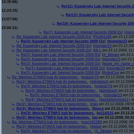
13:35:06)
Re(11): Kaspersky Lab: Internet Security 2
12:24:15)
Re(12): Kaspersky Lab: Internet Securit
13:07:56)
Re(10): Kaspersky Lab: Internet Security 200
15:00:31)
Re(7): Kaspersky Lab: Internet Security 2009 [2x]
(
mons
Re: Kaspersky Lab: Internet Security 2009 [2x]
(
Flo061180
am 23.12.200
Re(2): Kaspersky Lab: Internet Security 2009 [2x]
(
monster23
am 
Re: Kaspersky Lab: Internet Security 2009 [2x]
(
monster23
am 23.12.200
Re: Kaspersky Lab: Internet Security 2009 [2x]
(
Mr L
am 23.12.2008, 11:
Re(2): Kaspersky Lab: Internet Security 2009 [2x]
(
X_Xtream
am 23.12
Re(2): Kaspersky Lab: Internet Security 2009 [2x]
(
monster23
am 23.1
Re(2): Kaspersky Lab: Internet Security 2009 [2x]
(
leave_my_name_o
Re(3): Kaspersky Lab: Internet Security 2009 [2x]
(
monster23
am 23
Re(2): Kaspersky Lab: Internet Security 2009 [2x]
(
RoboCop
am 23.12
Re: Welches ETWAS hab ihr bekommen..
(
nobody79
am 23.12.2008, 09:4
Re(2): Welches ETWAS hab ihr bekommen..
(
ddrobesch
am 23.12.2008,
Re(3): Welches ETWAS hab ihr bekommen..
(
nobody79
am 23.12.200
Re(4): Welches ETWAS hab ihr bekommen..
(
ddrobesch
am 23.12.
Re(5): Welches ETWAS hab ihr bekommen..
(
monster23
am 23.
Re(4): Welches ETWAS hab ihr bekommen..
(
dasistmeinnick11+
am
Re(2): Welches ETWAS hab ihr bekommen..
(
mko
am 23.12.2008, 09:55
Re(2): Welches ETWAS hab ihr bekommen..
(
Neera
am 23.12.2008, 2
Re(3): Welches ETWAS hab ihr bekommen..
(
w114/115
am 23.12.20
Re(2): Welches ETWAS hab ihr bekommen..
(
gp
am 24.12.2008, 00:43
Re: Welches ETWAS hab ihr bekommen..
(
user182285
am 23.12.2008, 09
Re(2): Welches ETWAS hab ihr bekommen..
(
Akilae
am 23.12.2008, 09:
Re(3): Welches ETWAS hab ihr bekommen..
(
X_Xtream
am 23.12.200