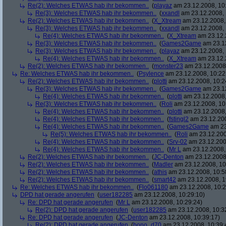
Re(2): Welches ETWAS hab ihr bekommen..
(
playaz
am 23.12.2008, 10
Re(3): Welches ETWAS hab ihr bekommen..
(
xxandl
am 23.12.2008, 
Re(2): Welches ETWAS hab ihr bekommen..
(
X_Xtream
am 23.12.2008,
Re(3): Welches ETWAS hab ihr bekommen..
(
xxandl
am 23.12.2008, 
Re(4): Welches ETWAS hab ihr bekommen..
(
X_Xtream
am 23.12.
Re(3): Welches ETWAS hab ihr bekommen..
(
Games2Game
am 23.12
Re(3): Welches ETWAS hab ihr bekommen..
(
playaz
am 23.12.2008, 
Re(4): Welches ETWAS hab ihr bekommen..
(
X_Xtream
am 23.12.
Re(2): Welches ETWAS hab ihr bekommen..
(
monster23
am 23.12.2008,
Re: Welches ETWAS hab ihr bekommen..
(
Psylence
am 23.12.2008, 10:22
Re(2): Welches ETWAS hab ihr bekommen..
(
plotti
am 23.12.2008, 10:2
Re(3): Welches ETWAS hab ihr bekommen..
(
Games2Game
am 23.12
Re(4): Welches ETWAS hab ihr bekommen..
(
plotti
am 23.12.2008,
Re(3): Welches ETWAS hab ihr bekommen..
(
Roli
am 23.12.2008, 10
Re(4): Welches ETWAS hab ihr bekommen..
(
plotti
am 23.12.2008,
Re(4): Welches ETWAS hab ihr bekommen..
(
fstingl2
am 23.12.200
Re(4): Welches ETWAS hab ihr bekommen..
(
Games2Game
am 23
Re(5): Welches ETWAS hab ihr bekommen..
(
Roli
am 23.12.200
Re(4): Welches ETWAS hab ihr bekommen..
(
Srv-02
am 23.12.200
Re(4): Welches ETWAS hab ihr bekommen..
(
Mr L
am 23.12.2008,
Re(2): Welches ETWAS hab ihr bekommen..
(
JC-Denton
am 23.12.2008,
Re(2): Welches ETWAS hab ihr bekommen..
(
Madler
am 23.12.2008, 10
Re(2): Welches ETWAS hab ihr bekommen..
(
athis
am 23.12.2008, 10:5
Re(2): Welches ETWAS hab ihr bekommen..
(
smart42
am 23.12.2008, 1
Re: Welches ETWAS hab ihr bekommen..
(
Flo061180
am 23.12.2008, 10:2
DPD hat gerade angerufen
(
user182285
am 23.12.2008, 10:29:10)
Re: DPD hat gerade angerufen
(
Mr L
am 23.12.2008, 10:29:24)
Re(2): DPD hat gerade angerufen
(
user182285
am 23.12.2008, 10:3
Re: DPD hat gerade angerufen
(
JC-Denton
am 23.12.2008, 10:39:17)
Re(2): DPD hat gerade angerufen
(
bono_d70
am 23.12.2008, 10:39: