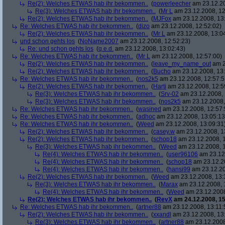
Re(2): Welches ETWAS hab ihr bekommen..
(
powerleecher
am 23.12.20
Re(3): Welches ETWAS hab ihr bekommen..
(
Mr L
am 23.12.2008, 12
Re(2): Welches ETWAS hab ihr bekommen..
(
MJFox
am 23.12.2008, 13
Re: Welches ETWAS hab ihr bekommen..
(
dizo
am 23.12.2008, 12:52:02)
Re(2): Welches ETWAS hab ihr bekommen..
(
Mr L
am 23.12.2008, 13:0
und schon gehts los
(
NoName2007
am 23.12.2008, 12:52:23)
Re: und schon gehts los
(
q.e.d.
am 23.12.2008, 13:02:43)
Re: Welches ETWAS hab ihr bekommen..
(
Mr L
am 23.12.2008, 12:57:00)
Re(2): Welches ETWAS hab ihr bekommen..
(
leave_my_name_out
am 2
Re(2): Welches ETWAS hab ihr bekommen..
(
Bucho
am 23.12.2008, 13:
Re: Welches ETWAS hab ihr bekommen..
(
nos2k5
am 23.12.2008, 12:57:5
Re(2): Welches ETWAS hab ihr bekommen..
(
Harti
am 23.12.2008, 12:5
Re(3): Welches ETWAS hab ihr bekommen..
(
Srv-02
am 23.12.2008, 
Re(3): Welches ETWAS hab ihr bekommen..
(
nos2k5
am 23.12.2008,
Re: Welches ETWAS hab ihr bekommen..
(
wasined
am 23.12.2008, 12:57:
Re: Welches ETWAS hab ihr bekommen..
(
adhoc
am 23.12.2008, 13:05:13
Re: Welches ETWAS hab ihr bekommen..
(
Weed
am 23.12.2008, 13:09:31
Re(2): Welches ETWAS hab ihr bekommen..
(
casey.w
am 23.12.2008, 1
Re(2): Welches ETWAS hab ihr bekommen..
(
schop18
am 23.12.2008, 1
Re(3): Welches ETWAS hab ihr bekommen..
(
Weed
am 23.12.2008, 1
Re(4): Welches ETWAS hab ihr bekommen..
(
user96106
am 23.12.
Re(4): Welches ETWAS hab ihr bekommen..
(
schop18
am 23.12.20
Re(4): Welches ETWAS hab ihr bekommen..
(
hansi99
am 23.12.20
Re(2): Welches ETWAS hab ihr bekommen..
(
Weed
am 23.12.2008, 13:
Re(3): Welches ETWAS hab ihr bekommen..
(
Marax
am 23.12.2008, 
Re(4): Welches ETWAS hab ihr bekommen..
(
Weed
am 23.12.2008
Re(2): Welches ETWAS hab ihr bekommen..
(
RevX
am 24.12.2008, 15
Re: Welches ETWAS hab ihr bekommen..
(
artner88
am 23.12.2008, 13:11:
Re(2): Welches ETWAS hab ihr bekommen..
(
xxandl
am 23.12.2008, 13
Re(3): Welches ETWAS hab ihr bekommen..
(
artner88
am 23.12.2008