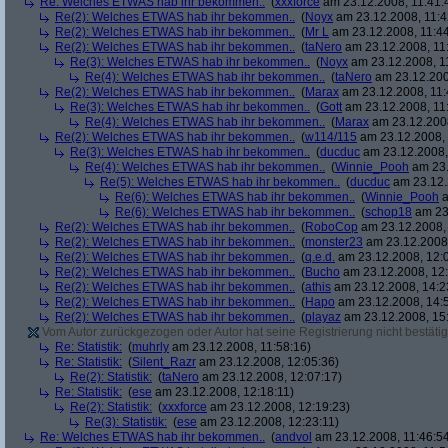
Re: Welches ETWAS hab ihr bekommen..
(
xxxforce
am 23.12.2008, 11:41:
Re(2): Welches ETWAS hab ihr bekommen..
(
Noyx
am 23.12.2008, 11:4
Re(2): Welches ETWAS hab ihr bekommen..
(
Mr L
am 23.12.2008, 11:44
Re(2): Welches ETWAS hab ihr bekommen..
(
taNero
am 23.12.2008, 11
Re(3): Welches ETWAS hab ihr bekommen..
(
Noyx
am 23.12.2008, 1
Re(4): Welches ETWAS hab ihr bekommen..
(
taNero
am 23.12.200
Re(2): Welches ETWAS hab ihr bekommen..
(
Marax
am 23.12.2008, 11:
Re(3): Welches ETWAS hab ihr bekommen..
(
Gott
am 23.12.2008, 11
Re(4): Welches ETWAS hab ihr bekommen..
(
Marax
am 23.12.2008
Re(2): Welches ETWAS hab ihr bekommen..
(
w114/115
am 23.12.2008, 
Re(3): Welches ETWAS hab ihr bekommen..
(
ducduc
am 23.12.2008,
Re(4): Welches ETWAS hab ihr bekommen..
(
Winnie_Pooh
am 23.
Re(5): Welches ETWAS hab ihr bekommen..
(
ducduc
am 23.12.
Re(6): Welches ETWAS hab ihr bekommen..
(
Winnie_Pooh
a
Re(6): Welches ETWAS hab ihr bekommen..
(
schop18
am 23.
Re(2): Welches ETWAS hab ihr bekommen..
(
RoboCop
am 23.12.2008, 
Re(2): Welches ETWAS hab ihr bekommen..
(
monster23
am 23.12.2008,
Re(2): Welches ETWAS hab ihr bekommen..
(
q.e.d.
am 23.12.2008, 12:
Re(2): Welches ETWAS hab ihr bekommen..
(
Bucho
am 23.12.2008, 12:
Re(2): Welches ETWAS hab ihr bekommen..
(
athis
am 23.12.2008, 14:2
Re(2): Welches ETWAS hab ihr bekommen..
(
Hapo
am 23.12.2008, 14:
Re(2): Welches ETWAS hab ihr bekommen..
(
playaz
am 23.12.2008, 15
Vom Autor zurückgezogen oder Autor hat seine Registrierung nicht bestätig
Re: Statistik:
(
muhrly
am 23.12.2008, 11:58:16)
Re: Statistik:
(
Silent_Razr
am 23.12.2008, 12:05:36)
Re(2): Statistik:
(
taNero
am 23.12.2008, 12:07:17)
Re: Statistik:
(
ese
am 23.12.2008, 12:18:11)
Re(2): Statistik:
(
xxxforce
am 23.12.2008, 12:19:23)
Re(3): Statistik:
(
ese
am 23.12.2008, 12:23:11)
Re: Welches ETWAS hab ihr bekommen..
(
andvol
am 23.12.2008, 11:46:5