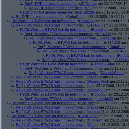
Re(3): DPD hat gerade angerufen
(
JC-Denton
am 23.12.2008, 10:
Re(4): DPD hat gerade angerufen
(
Mr L
am 23.12.2008, 10:42:
Re(2): DPD hat gerade angerufen
(
user182285
am 23.12.2008, 10:4
Re: DPD hat gerade angerufen
(
RoboCop
am 23.12.2008, 10:40:21)
Re: Welches ETWAS hab ihr bekommen..
(
RoboCop
am 23.12.2008, 10:31
Re(2): Welches ETWAS hab ihr bekommen..
(
w114/115
am 23.12.2008, 
Re(3): Welches ETWAS hab ihr bekommen..
(
RoboCop
am 23.12.200
Re(4): Welches ETWAS hab ihr bekommen..
(
w114/115
am 23.12.2
Re(5): Welches ETWAS hab ihr bekommen..
(
RoboCop
am 23.1
Re(6): Welches ETWAS hab ihr bekommen..
(
w114/115
am 23
Re(7): Welches ETWAS hab ihr bekommen..
(
RoboCop
am
Re(8): Welches ETWAS hab ihr bekommen..
(
w114/115
Re(9): Welches ETWAS hab ihr bekommen..
(
RoboC
Re(8): Welches ETWAS hab ihr bekommen..
(
JC-Dento
Re(3): Welches ETWAS hab ihr bekommen..
(
Games2Game
am 23.12
Re(4): Welches ETWAS hab ihr bekommen..
(
mko
am 23.12.2008, 
Re(5): Welches ETWAS hab ihr bekommen..
(
Games2Game
am 
Re(2): Welches ETWAS hab ihr bekommen..
(
Psylence
am 23.12.2008, 
Re(2): Welches ETWAS hab ihr bekommen..
(
Winnie_Pooh
am 23.12.20
Re(2): Welches ETWAS hab ihr bekommen..
(
j.
am 23.12.2008, 11:01:22
Re(2): Welches ETWAS hab ihr bekommen..
(
monster23
am 23.12.2008,
Re(3): Welches ETWAS hab ihr bekommen..
(
RoboCop
am 23.12.200
Re(4): Welches ETWAS hab ihr bekommen..
(
monster23
am 23.12.
Re: Welches ETWAS hab ihr bekommen..
(
Sick_Boy
am 23.12.2008, 10:46
Re(2): Welches ETWAS hab ihr bekommen..
(
playaz
am 23.12.2008, 10
Re(2): Welches ETWAS hab ihr bekommen..
(
monster23
am 23.12.2008,
Re: Welches ETWAS hab ihr bekommen..
(
Black Label
am 23.12.2008, 10:
Re(2): Welches ETWAS hab ihr bekommen..
(
X_Xtream
am 23.12.2008,
Re(2): Welches ETWAS hab ihr bekommen..
(
Mr L
am 23.12.2008, 10:4