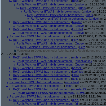
Re(2): Welches ETWAS hab ihr bekommen..
(
rufus
am 23.12.2008, 11:5
Re(3): Welches ETWAS hab ihr bekommen..
(
andvol
am 23.12.2008, 
Re(4): Welches ETWAS hab ihr bekommen..
(
rufus
am 23.12.2008,
Re(5): Welches ETWAS hab ihr bekommen..
(
andvol
am 23.12.2
Re(6): Welches ETWAS hab ihr bekommen..
(
rufus
am 23.12.
Re(7): Welches ETWAS hab ihr bekommen..
(
andvol
am 23
Re(2): Welches ETWAS hab ihr bekommen..
(
Raydoo
am 23.12.2008, 1
Re(3): Welches ETWAS hab ihr bekommen..
(
andvol
am 23.12.2008, 
Re(2): Welches ETWAS hab ihr bekommen..
(
InchNail
am 23.12.2008, 1
Re(3): Welches ETWAS hab ihr bekommen..
(
andvol
am 23.12.2008, 
Re: Welches ETWAS hab ihr bekommen..
(
Judge
am 23.12.2008, 11:55:59
Re(2): Welches ETWAS hab ihr bekommen..
(
Petz
am 23.12.2008, 12:0
Re(3): Welches ETWAS hab ihr bekommen..
(
Judge
am 23.12.2008, 
Re(4): Welches ETWAS hab ihr bekommen..
(
Petz
am 23.12.2008,
Vom Autor zurückgezogen oder Autor hat seine Registrierung nicht bes
23.12.2008, 13:39:59)
Re(2): Welches ETWAS hab ihr bekommen..
(
muhrly
am 23.12.2008, 12
Re(3): Welches ETWAS hab ihr bekommen..
(
quasikonkav
am 23.12.
Re(3): Welches ETWAS hab ihr bekommen..
(
Judge
am 23.12.2008, 
Re(2): Welches ETWAS hab ihr bekommen..
(
hansi99
am 23.12.2008, 1
Re(2): Welches ETWAS hab ihr bekommen..
(
kopfnick
am 23.12.2008, 1
Re(2): Welches ETWAS hab ihr bekommen..
(
littleo
am 23.12.2008, 13:3
Re(2): Welches ETWAS hab ihr bekommen..
(
athis
am 23.12.2008, 14:2
Re: Welches ETWAS hab ihr bekommen..
(
mcmichael
am 23.12.2008, 12:0
Re: Welches ETWAS hab ihr bekommen..
(
-MiniC-
am 23.12.2008, 12:04:0
Re(2): Welches ETWAS hab ihr bekommen..
(
monster23
am 23.12.2008,
Re(3): Welches ETWAS hab ihr bekommen..
(
RevX
am 24.12.2008,
Re: Welches ETWAS hab ihr bekommen..
(
zf
am 23.12.2008, 12:11:46)
Re(2): Welches ETWAS hab ihr bekommen..
(
q.e.d.
am 23.12.2008, 12:
Re(3): Welches ETWAS hab ihr bekommen..
(
zf
am 23.12.2008, 12:2