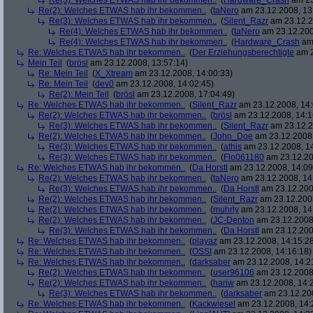
Re(3): Welches ETWAS hab ihr bekommen..
(
Hardware_Crash
am 23
Re(2): Welches ETWAS hab ihr bekommen..
(
taNero
am 23.12.2008, 13
Re(3): Welches ETWAS hab ihr bekommen..
(
Silent_Razr
am 23.12.2
Re(4): Welches ETWAS hab ihr bekommen..
(
taNero
am 23.12.200
Re(4): Welches ETWAS hab ihr bekommen..
(
Hardware_Crash
am 
Re: Welches ETWAS hab ihr bekommen..
(
Der Erziehungsberechtigte
am 2
Mein Teil
(
brösl
am 23.12.2008, 13:57:14)
Re: Mein Teil
(
X_Xtream
am 23.12.2008, 14:00:33)
Re: Mein Teil
(
dev0
am 23.12.2008, 14:02:45)
Re(2): Mein Teil
(
brösl
am 23.12.2008, 17:04:49)
Re: Welches ETWAS hab ihr bekommen..
(
Silent_Razr
am 23.12.2008, 14:
Re(2): Welches ETWAS hab ihr bekommen..
(
brösl
am 23.12.2008, 14:1
Re(3): Welches ETWAS hab ihr bekommen..
(
Silent_Razr
am 23.12.2
Re(2): Welches ETWAS hab ihr bekommen..
(
John_Doe
am 23.12.2008,
Re(3): Welches ETWAS hab ihr bekommen..
(
athis
am 23.12.2008, 14
Re(3): Welches ETWAS hab ihr bekommen..
(
Flo061180
am 23.12.20
Re: Welches ETWAS hab ihr bekommen..
(
Da Horstl
am 23.12.2008, 14:09
Re(2): Welches ETWAS hab ihr bekommen..
(
taNero
am 23.12.2008, 14
Re(3): Welches ETWAS hab ihr bekommen..
(
Da Horstl
am 23.12.200
Re(2): Welches ETWAS hab ihr bekommen..
(
Silent_Razr
am 23.12.2008
Re(2): Welches ETWAS hab ihr bekommen..
(
muhrly
am 23.12.2008, 14
Re(2): Welches ETWAS hab ihr bekommen..
(
JC-Denton
am 23.12.2008,
Re(3): Welches ETWAS hab ihr bekommen..
(
Da Horstl
am 23.12.200
Re: Welches ETWAS hab ihr bekommen..
(
playaz
am 23.12.2008, 14:15:2
Re: Welches ETWAS hab ihr bekommen..
(
OSSI
am 23.12.2008, 14:16:18)
Re: Welches ETWAS hab ihr bekommen..
(
darksaber
am 23.12.2008, 14:2
Re(2): Welches ETWAS hab ihr bekommen..
(
user96106
am 23.12.2008,
Re(2): Welches ETWAS hab ihr bekommen..
(
hariw
am 23.12.2008, 14:
Re(3): Welches ETWAS hab ihr bekommen..
(
darksaber
am 23.12.200
Re: Welches ETWAS hab ihr bekommen..
(
Kackwiesel
am 23.12.2008, 14: