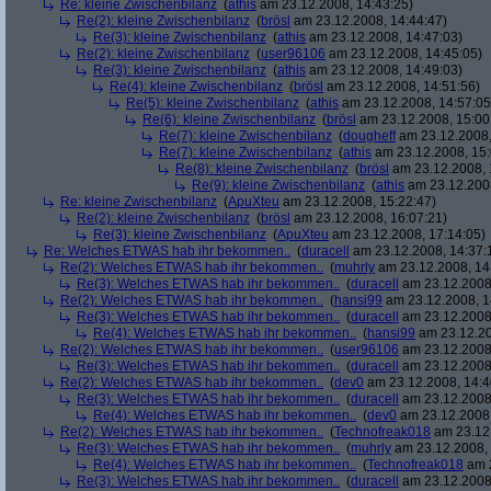
Re: kleine Zwischenbilanz
(
athis
am 23.12.2008, 14:43:25)
Re(2): kleine Zwischenbilanz
(
brösl
am 23.12.2008, 14:44:47)
Re(3): kleine Zwischenbilanz
(
athis
am 23.12.2008, 14:47:03)
Re(2): kleine Zwischenbilanz
(
user96106
am 23.12.2008, 14:45:05)
Re(3): kleine Zwischenbilanz
(
athis
am 23.12.2008, 14:49:03)
Re(4): kleine Zwischenbilanz
(
brösl
am 23.12.2008, 14:51:56)
Re(5): kleine Zwischenbilanz
(
athis
am 23.12.2008, 14:57:05
Re(6): kleine Zwischenbilanz
(
brösl
am 23.12.2008, 15:00
Re(7): kleine Zwischenbilanz
(
dougheff
am 23.12.2008,
Re(7): kleine Zwischenbilanz
(
athis
am 23.12.2008, 15:
Re(8): kleine Zwischenbilanz
(
brösl
am 23.12.2008, 
Re(9): kleine Zwischenbilanz
(
athis
am 23.12.2008
Re: kleine Zwischenbilanz
(
ApuXteu
am 23.12.2008, 15:22:47)
Re(2): kleine Zwischenbilanz
(
brösl
am 23.12.2008, 16:07:21)
Re(3): kleine Zwischenbilanz
(
ApuXteu
am 23.12.2008, 17:14:05)
Re: Welches ETWAS hab ihr bekommen..
(
duracell
am 23.12.2008, 14:37:
Re(2): Welches ETWAS hab ihr bekommen..
(
muhrly
am 23.12.2008, 14
Re(3): Welches ETWAS hab ihr bekommen..
(
duracell
am 23.12.2008,
Re(2): Welches ETWAS hab ihr bekommen..
(
hansi99
am 23.12.2008, 1
Re(3): Welches ETWAS hab ihr bekommen..
(
duracell
am 23.12.2008,
Re(4): Welches ETWAS hab ihr bekommen..
(
hansi99
am 23.12.20
Re(2): Welches ETWAS hab ihr bekommen..
(
user96106
am 23.12.2008,
Re(3): Welches ETWAS hab ihr bekommen..
(
duracell
am 23.12.2008,
Re(2): Welches ETWAS hab ihr bekommen..
(
dev0
am 23.12.2008, 14:4
Re(3): Welches ETWAS hab ihr bekommen..
(
duracell
am 23.12.2008,
Re(4): Welches ETWAS hab ihr bekommen..
(
dev0
am 23.12.2008,
Re(2): Welches ETWAS hab ihr bekommen..
(
Technofreak018
am 23.12.
Re(3): Welches ETWAS hab ihr bekommen..
(
muhrly
am 23.12.2008, 
Re(4): Welches ETWAS hab ihr bekommen..
(
Technofreak018
am 2
Re(3): Welches ETWAS hab ihr bekommen..
(
duracell
am 23.12.2008,