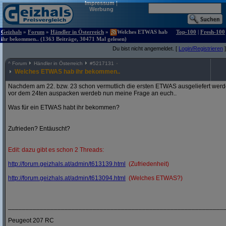
Impressum
|
Werbung
Geizhals
»
Forum
»
Händler in Österreich
»
Welches ETWAS hab
Top-100
|
Fresh-100
ihr bekommen.. (1363 Beiträge, 30471 Mal gelesen)
Du bist nicht angemeldet. [
Login/Registrieren
]
^
Forum
Händler in Österreich
#
5217131
Welches ETWAS hab ihr bekommen..
Nachdem am 22. bzw. 23 schon vermutlich die ersten ETWAS ausgeliefert werden
vor dem 24ten auspacken werdeb nun meine Frage an euch..
Was für ein ETWAS habt ihr bekommen?
Zufrieden? Entäuscht?
Edit: dazu gibt es schon 2 Threads:
http:/
/
forum.geizhals.at/
admin/
t613139.html
(Zufriedenheit)
http:/
/
forum.geizhals.at/
admin/
t613094.html
(Welches ETWAS?)
_____________________________________________________________
Peugeot 207 RC