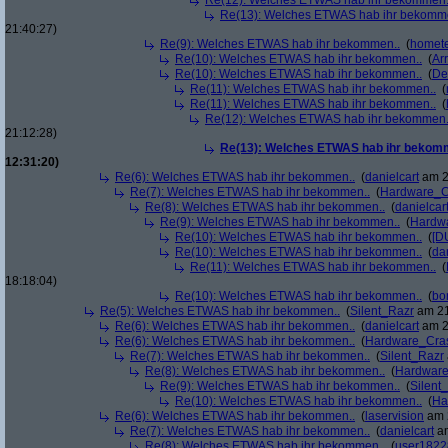
Re(12): Welches ETWAS hab ihr bekommen.
Re(13): Welches ETWAS hab ihr bekomm
21:40:27)
Re(9): Welches ETWAS hab ihr bekommen..
(
homete
Re(10): Welches ETWAS hab ihr bekommen..
(
Arr
Re(10): Welches ETWAS hab ihr bekommen..
(
De
Re(11): Welches ETWAS hab ihr bekommen..
(
Re(11): Welches ETWAS hab ihr bekommen..
(
Re(12): Welches ETWAS hab ihr bekommen.
21:12:28)
Re(13): Welches ETWAS hab ihr bekom
12:31:20)
Re(6): Welches ETWAS hab ihr bekommen..
(
danielcart
am 2
Re(7): Welches ETWAS hab ihr bekommen..
(
Hardware_C
Re(8): Welches ETWAS hab ihr bekommen..
(
danielcar
Re(9): Welches ETWAS hab ihr bekommen..
(
Hardw
Re(10): Welches ETWAS hab ihr bekommen..
(
[D
Re(10): Welches ETWAS hab ihr bekommen..
(
da
Re(11): Welches ETWAS hab ihr bekommen..
(
18:18:04)
Re(10): Welches ETWAS hab ihr bekommen..
(
bo
Re(5): Welches ETWAS hab ihr bekommen..
(
Silent_Razr
am 21
Re(6): Welches ETWAS hab ihr bekommen..
(
danielcart
am 2
Re(6): Welches ETWAS hab ihr bekommen..
(
Hardware_Cra
Re(7): Welches ETWAS hab ihr bekommen..
(
Silent_Razr
Re(8): Welches ETWAS hab ihr bekommen..
(
Hardwar
Re(9): Welches ETWAS hab ihr bekommen..
(
Silent
Re(10): Welches ETWAS hab ihr bekommen..
(
Ha
Re(6): Welches ETWAS hab ihr bekommen..
(
laservision
am 2
Re(7): Welches ETWAS hab ihr bekommen..
(
danielcart
am
Re(8): Welches ETWAS hab ihr bekommen..
(
user1822