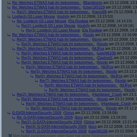
Re: Welches ETWAS hab ihr bekommen..
(
Blacktronix
am 23.12.2008, 13:
Re: Welches ETWAS hab ihr bekommen..
(
User195329
am 23.12.2008, 13
Re(2): Welches ETWAS hab ihr bekommen..
(
hansi99
am 23.12.2008, 1
Logitech G5 Laser Mouse
(
muhrly
am 23.12.2008, 13:15:53)
Re: Logitech G5 Laser Mouse
(
Da Rookee
am 23.12.2008, 14:14:15)
Re(2): Logitech G5 Laser Mouse
(
muhrly
am 23.12.2008, 14:19:16)
Re(3): Logitech G5 Laser Mouse
(
Da Rookee
am 23.12.2008, 14:2
Re: Welches ETWAS hab ihr bekommen..
(
Nooto
am 23.12.2008, 13:16:09
Re(2): Welches ETWAS hab ihr bekommen..
(
Noyx
am 23.12.2008, 13:2
Re(3): Welches ETWAS hab ihr bekommen..
(
Nooto
am 23.12.2008, 
Re(2): Welches ETWAS hab ihr bekommen..
(
MJFox
am 23.12.2008, 13
Re(3): Welches ETWAS hab ihr bekommen..
(
user96106
am 23.12.20
Re(3): Welches ETWAS hab ihr bekommen..
(
Zaphod1
am 23.12.2008
Re(3): Welches ETWAS hab ihr bekommen..
(
Nooto
am 23.12.2008, 
Re(4): Welches ETWAS hab ihr bekommen..
(
MJFox
am 23.12.200
Re(5): Welches ETWAS hab ihr bekommen..
(
Nooto
am 23.12.2
Re(6): Welches ETWAS hab ihr bekommen..
(
MJFox
am 23.1
Re(7): Welches ETWAS hab ihr bekommen..
(
Nooto
am 23
Re(8): Welches ETWAS hab ihr bekommen..
(
MJFox
am
Re(9): Welches ETWAS hab ihr bekommen..
(
Nooto
Re(2): Welches ETWAS hab ihr bekommen..
(
Hardware_Crash
am 23.12
Re(3): Welches ETWAS hab ihr bekommen..
(
Nooto
am 23.12.2008, 
Re(4): Welches ETWAS hab ihr bekommen..
(
Hardware_Crash
am 
Re(5): Welches ETWAS hab ihr bekommen..
(
Nooto
am 23.12.2
G-DATA InternetSecurity 2009
(
Sirius
am 23.12.2008, 13:19:09)
Re: G-DATA InternetSecurity 2009
(
toco
am 23.12.2008, 13:19:20)
Re(2): G-DATA InternetSecurity 2009
(
Sirius
am 23.12.2008, 13:21:49
Re(3): G-DATA InternetSecurity 2009
(
toco
am 23.12.2008, 13:23:0
Re(3): G-DATA InternetSecurity 2009
(
user96106
am 23.12.2008, 1
Vom Autor zurückgezogen oder Autor hat seine Registrierung nicht bestätig