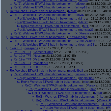
Re(3): Welches ETWAS hab ihr bekommen..
(
Marax
am 23.12.2008, 
Re(2): Welches ETWAS hab ihr bekommen..
(
taNero
am 23.12.2008, 10
Re(2): Welches ETWAS hab ihr bekommen..
(
schop18
am 23.12.2008, 1
Re: Welches ETWAS hab ihr bekommen..
(
Marax
am 23.12.2008, 10:48:38
Re(2): Welches ETWAS hab ihr bekommen..
(
playaz
am 23.12.2008, 10
Re(3): Welches ETWAS hab ihr bekommen..
(
Mr L
am 23.12.2008, 10
Re(3): Welches ETWAS hab ihr bekommen..
(
Marax
am 23.12.2008, 
Re(4): Welches ETWAS hab ihr bekommen..
(
Mr L
am 23.12.2008,
Re(3): Welches ETWAS hab ihr bekommen..
(
monster23
am 23.12.20
Re(2): Welches ETWAS hab ihr bekommen..
(
X_Xtream
am 23.12.2008,
Re: Welches ETWAS hab ihr bekommen..
(
TheWikkinger
am 23.12.2008, 1
Re(2): Welches ETWAS hab ihr bekommen..
(
Games2Game
am 23.12.2
Re(3): Welches ETWAS hab ihr bekommen..
(
fossman23
am 23.12.20
19er TFT
(
goaspeda
am 23.12.2008, 11:06:44)
Re: 19er TFT
(
Games2Game
am 23.12.2008, 11:07:38)
Re: 19er TFT
(
Noyx
am 23.12.2008, 11:07:45)
Re: 19er TFT
(
Mr L
am 23.12.2008, 11:07:59)
Re: 19er TFT
(
monster23
am 23.12.2008, 11:08:27)
Re: 19er TFT
(
q.e.d.
am 23.12.2008, 11:23:51)
Re: Welches ETWAS hab ihr bekommen..
(
magic8ball
am 23.12.2008, 11:0
Re(2): Welches ETWAS hab ihr bekommen..
(
firstronny
am 23.12.2008, 
Re(3): Welches ETWAS hab ihr bekommen..
(
magic8ball
am 23.12.20
Re(4): Welches ETWAS hab ihr bekommen..
(
mko
am 23.12.2008, 
Re(5): Welches ETWAS hab ihr bekommen..
(
Marax
am 23.12.2
Re(6): Welches ETWAS hab ihr bekommen..
(
mko
am 23.12.2
Re(7): Welches ETWAS hab ihr bekommen..
(
Marax
am 23
Re(8): Welches ETWAS hab ihr bekommen..
(
mko
am 23
Re(8): Welches ETWAS hab ihr bekommen..
(
Winnie_
Re(9): Welches ETWAS hab ihr bekommen..
(
JC-De
Re(10): Welches ETWAS hab ihr bekommen..
(
Wi