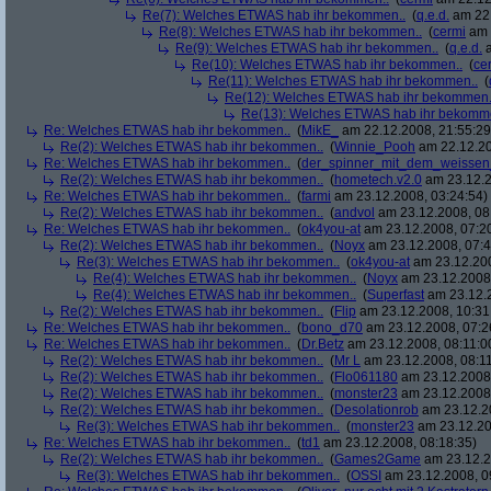
Re(7): Welches ETWAS hab ihr bekommen..
(
q.e.d.
am 22.
Re(8): Welches ETWAS hab ihr bekommen..
(
cermi
am 
Re(9): Welches ETWAS hab ihr bekommen..
(
q.e.d.
a
Re(10): Welches ETWAS hab ihr bekommen..
(
ce
Re(11): Welches ETWAS hab ihr bekommen..
(
Re(12): Welches ETWAS hab ihr bekommen.
Re(13): Welches ETWAS hab ihr bekomm
Re: Welches ETWAS hab ihr bekommen..
(
MikE_
am 22.12.2008, 21:55:29
Re(2): Welches ETWAS hab ihr bekommen..
(
Winnie_Pooh
am 22.12.20
Re: Welches ETWAS hab ihr bekommen..
(
der_spinner_mit_dem_weissen
Re(2): Welches ETWAS hab ihr bekommen..
(
hometech.v2.0
am 23.12.2
Re: Welches ETWAS hab ihr bekommen..
(
farmi
am 23.12.2008, 03:24:54)
Re(2): Welches ETWAS hab ihr bekommen..
(
andvol
am 23.12.2008, 08
Re: Welches ETWAS hab ihr bekommen..
(
ok4you-at
am 23.12.2008, 07:2
Re(2): Welches ETWAS hab ihr bekommen..
(
Noyx
am 23.12.2008, 07:4
Re(3): Welches ETWAS hab ihr bekommen..
(
ok4you-at
am 23.12.200
Re(4): Welches ETWAS hab ihr bekommen..
(
Noyx
am 23.12.2008,
Re(4): Welches ETWAS hab ihr bekommen..
(
Superfast
am 23.12.2
Re(2): Welches ETWAS hab ihr bekommen..
(
Flip
am 23.12.2008, 10:31
Re: Welches ETWAS hab ihr bekommen..
(
bono_d70
am 23.12.2008, 07:2
Re: Welches ETWAS hab ihr bekommen..
(
Dr.Betz
am 23.12.2008, 08:11:0
Re(2): Welches ETWAS hab ihr bekommen..
(
Mr L
am 23.12.2008, 08:11
Re(2): Welches ETWAS hab ihr bekommen..
(
Flo061180
am 23.12.2008,
Re(2): Welches ETWAS hab ihr bekommen..
(
monster23
am 23.12.2008,
Re(2): Welches ETWAS hab ihr bekommen..
(
Desolationrob
am 23.12.20
Re(3): Welches ETWAS hab ihr bekommen..
(
monster23
am 23.12.20
Re: Welches ETWAS hab ihr bekommen..
(
td1
am 23.12.2008, 08:18:35)
Re(2): Welches ETWAS hab ihr bekommen..
(
Games2Game
am 23.12.2
Re(3): Welches ETWAS hab ihr bekommen..
(
OSSI
am 23.12.2008, 0