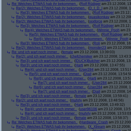
Re: Welches ETWAS hab ihr bekommen..
(
Rolf Rüdiger
am 23.12.2008, 13
Re(2): Welches ETWAS hab ihr bekommen..
(
D_I_D_I
am 23.12.2008, 1
Re(3): Welches ETWAS hab ihr bekommen..
(
Rolf Rüdiger
am 23.12.
Re(2): Welches ETWAS hab ihr bekommen..
(
quasikonkav
am 23.12.200
Re(2): Welches ETWAS hab ihr bekommen..
(
xxxforce
am 23.12.2008, 1
Re(3): Welches ETWAS hab ihr bekommen..
(
Rolf Rüdiger
am 23.12.
Re(4): Welches ETWAS hab ihr bekommen..
(
Winnie_Pooh
am 23.
Re(5): Welches ETWAS hab ihr bekommen..
(
Rolf Rüdiger
am 2
Re(6): Welches ETWAS hab ihr bekommen..
(
Winnie_Pooh
a
Re(3): Welches ETWAS hab ihr bekommen..
(
Roli
am 23.12.2008, 16
Re(2): Welches ETWAS hab ihr bekommen..
(
monster23
am 23.12.2008,
Re: und ich wart noch immer...
(
female
am 23.12.2008, 13:39:03)
Re(2): und ich wart noch immer...
(
chefchemiker
am 23.12.2008, 13:43:3
Re(3): und ich wart noch immer...
(
[DUCK]Butcher
am 23.12.2008, 13
Re(3): und ich wart noch immer...
(
Harti
am 23.12.2008, 13:47:55)
Re(4): und ich wart noch immer...
(
User284
am 23.12.2008, 13:51:
Re(5): und ich wart noch immer...
(
Diall
am 23.12.2008, 13:54:5
Re(6): und ich wart noch immer...
(
Harti
am 23.12.2008, 13:5
Re(7): und ich wart noch immer...
(
User284
am 23.12.2008
Re(6): und ich wart noch immer...
(
User284
am 23.12.2008, 1
Re(7): und ich wart noch immer...
(
Diall
am 23.12.2008, 14
Re(3): und ich wart noch immer...
(
female
am 23.12.2008, 13:59:41)
Re(2): und ich wart noch immer...
(
muhrly
am 23.12.2008, 13:48:56)
Re(3): und ich wart noch immer...
(
Harti
am 23.12.2008, 13:49:32)
Re(4): und ich wart noch immer...
(
user96106
am 23.12.2008, 13:5
Re(4): und ich wart noch immer...
(
muhrly
am 23.12.2008, 13:53:03
Re(3): und ich wart noch immer...
(
female
am 23.12.2008, 13:58:37)
Re: Welches ETWAS hab ihr bekommen..
(
Hardware_Crash
am 23.12.2008
Re(2): Welches ETWAS hab ihr bekommen..
(
X_Xtream
am 23.12.2008,