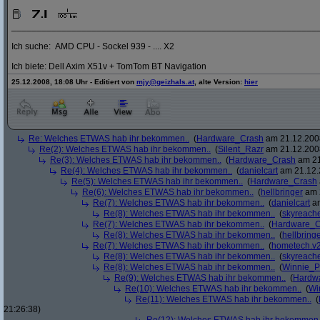
_____________________________________________________________
Ich suche: AMD CPU - Sockel 939 - .... X2
Ich biete: Dell Axim X51v + TomTom BT Navigation
25.12.2008, 18:08 Uhr - Editiert von
mjy@geizhals.at
, alte Version:
hier
Re: Welches ETWAS hab ihr bekommen..
(
Hardware_Crash
am 21.12.2008
Re(2): Welches ETWAS hab ihr bekommen..
(
Silent_Razr
am 21.12.2008
Re(3): Welches ETWAS hab ihr bekommen..
(
Hardware_Crash
am 21
Re(4): Welches ETWAS hab ihr bekommen..
(
danielcart
am 21.12.
Re(5): Welches ETWAS hab ihr bekommen..
(
Hardware_Crash
Re(6): Welches ETWAS hab ihr bekommen..
(
hellbringer
am 2
Re(7): Welches ETWAS hab ihr bekommen..
(
danielcart
am
Re(8): Welches ETWAS hab ihr bekommen..
(
skyreach
Re(7): Welches ETWAS hab ihr bekommen..
(
Hardware_C
Re(8): Welches ETWAS hab ihr bekommen..
(
hellbring
Re(7): Welches ETWAS hab ihr bekommen..
(
hometech.v2
Re(8): Welches ETWAS hab ihr bekommen..
(
skyreach
Re(8): Welches ETWAS hab ihr bekommen..
(
Winnie_
Re(9): Welches ETWAS hab ihr bekommen..
(
Hardw
Re(10): Welches ETWAS hab ihr bekommen..
(
Wi
Re(11): Welches ETWAS hab ihr bekommen..
(
21:26:38)