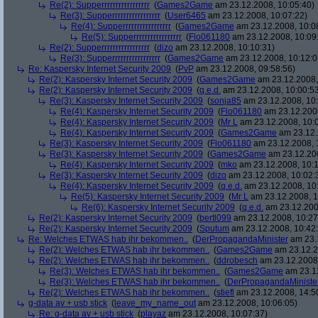
Re(2): Supperrrrrrrrrrrrrrrrr
(
Games2Game
am 23.12.2008, 10:05:40)
Re(3): Supperrrrrrrrrrrrrrrrr
(
User6465
am 23.12.2008, 10:07:22)
Re(4): Supperrrrrrrrrrrrrrrrr
(
Games2Game
am 23.12.2008, 10:0
Re(5): Supperrrrrrrrrrrrrrrrr
(
Flo061180
am 23.12.2008, 10:09
Re(2): Supperrrrrrrrrrrrrrrrr
(
dizo
am 23.12.2008, 10:10:31)
Re(3): Supperrrrrrrrrrrrrrrrr
(
Games2Game
am 23.12.2008, 10:12:0
Re: Kaspersky Internet Security 2009
(
PvP
am 23.12.2008, 09:58:56)
Re(2): Kaspersky Internet Security 2009
(
Games2Game
am 23.12.2008,
Re(2): Kaspersky Internet Security 2009
(
q.e.d.
am 23.12.2008, 10:00:5
Re(3): Kaspersky Internet Security 2009
(
sonja85
am 23.12.2008, 10:
Re(4): Kaspersky Internet Security 2009
(
Flo061180
am 23.12.2008
Re(4): Kaspersky Internet Security 2009
(
Mr L
am 23.12.2008, 10:
Re(4): Kaspersky Internet Security 2009
(
Games2Game
am 23.12.
Re(3): Kaspersky Internet Security 2009
(
Flo061180
am 23.12.2008, 
Re(3): Kaspersky Internet Security 2009
(
Games2Game
am 23.12.200
Re(4): Kaspersky Internet Security 2009
(
mko
am 23.12.2008, 10:1
Re(3): Kaspersky Internet Security 2009
(
dizo
am 23.12.2008, 10:02:
Re(4): Kaspersky Internet Security 2009
(
q.e.d.
am 23.12.2008, 10
Re(5): Kaspersky Internet Security 2009
(
Mr L
am 23.12.2008, 1
Re(6): Kaspersky Internet Security 2009
(
q.e.d.
am 23.12.200
Re(2): Kaspersky Internet Security 2009
(
bertl099
am 23.12.2008, 10:27
Re(2): Kaspersky Internet Security 2009
(
Sputum
am 23.12.2008, 10:42
Re: Welches ETWAS hab ihr bekommen..
(
DerPropagandaMinister
am 23.1
Re(2): Welches ETWAS hab ihr bekommen..
(
Games2Game
am 23.12.2
Re(2): Welches ETWAS hab ihr bekommen..
(
ddrobesch
am 23.12.2008,
Re(3): Welches ETWAS hab ihr bekommen..
(
Games2Game
am 23.12
Re(3): Welches ETWAS hab ihr bekommen..
(
DerPropagandaMiniste
Re(2): Welches ETWAS hab ihr bekommen..
(
stiefl
am 23.12.2008, 14:5
g-data av + usb stick
(
leave_my_name_out
am 23.12.2008, 10:06:05)
Re: g-data av + usb stick
(
playaz
am 23.12.2008, 10:07:37)