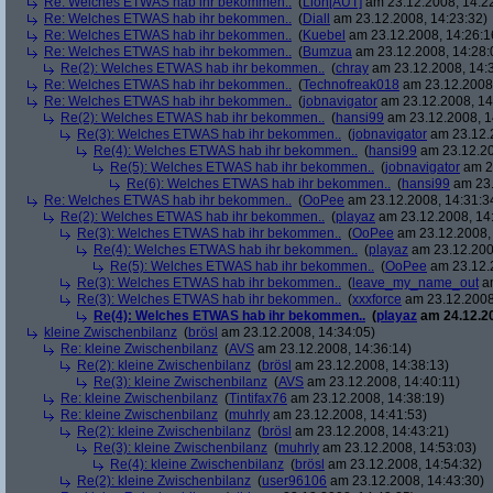
Re: Welches ETWAS hab ihr bekommen..
(
Lion[AUT]
am 23.12.2008, 14:2
Re: Welches ETWAS hab ihr bekommen..
(
Diall
am 23.12.2008, 14:23:32)
Re: Welches ETWAS hab ihr bekommen..
(
Kuebel
am 23.12.2008, 14:26:1
Re: Welches ETWAS hab ihr bekommen..
(
Bumzua
am 23.12.2008, 14:28:
Re(2): Welches ETWAS hab ihr bekommen..
(
chray
am 23.12.2008, 14:
Re: Welches ETWAS hab ihr bekommen..
(
Technofreak018
am 23.12.2008,
Re: Welches ETWAS hab ihr bekommen..
(
jobnavigator
am 23.12.2008, 14
Re(2): Welches ETWAS hab ihr bekommen..
(
hansi99
am 23.12.2008, 1
Re(3): Welches ETWAS hab ihr bekommen..
(
jobnavigator
am 23.12.2
Re(4): Welches ETWAS hab ihr bekommen..
(
hansi99
am 23.12.20
Re(5): Welches ETWAS hab ihr bekommen..
(
jobnavigator
am 23
Re(6): Welches ETWAS hab ihr bekommen..
(
hansi99
am 23.
Re: Welches ETWAS hab ihr bekommen..
(
OoPee
am 23.12.2008, 14:31:3
Re(2): Welches ETWAS hab ihr bekommen..
(
playaz
am 23.12.2008, 14
Re(3): Welches ETWAS hab ihr bekommen..
(
OoPee
am 23.12.2008, 
Re(4): Welches ETWAS hab ihr bekommen..
(
playaz
am 23.12.200
Re(5): Welches ETWAS hab ihr bekommen..
(
OoPee
am 23.12.2
Re(3): Welches ETWAS hab ihr bekommen..
(
leave_my_name_out
am
Re(3): Welches ETWAS hab ihr bekommen..
(
xxxforce
am 23.12.2008
Re(4): Welches ETWAS hab ihr bekommen..
(
playaz
am 24.12.20
kleine Zwischenbilanz
(
brösl
am 23.12.2008, 14:34:05)
Re: kleine Zwischenbilanz
(
AVS
am 23.12.2008, 14:36:14)
Re(2): kleine Zwischenbilanz
(
brösl
am 23.12.2008, 14:38:13)
Re(3): kleine Zwischenbilanz
(
AVS
am 23.12.2008, 14:40:11)
Re: kleine Zwischenbilanz
(
Tintifax76
am 23.12.2008, 14:38:19)
Re: kleine Zwischenbilanz
(
muhrly
am 23.12.2008, 14:41:53)
Re(2): kleine Zwischenbilanz
(
brösl
am 23.12.2008, 14:43:21)
Re(3): kleine Zwischenbilanz
(
muhrly
am 23.12.2008, 14:53:03)
Re(4): kleine Zwischenbilanz
(
brösl
am 23.12.2008, 14:54:32)
Re(2): kleine Zwischenbilanz
(
user96106
am 23.12.2008, 14:43:30)