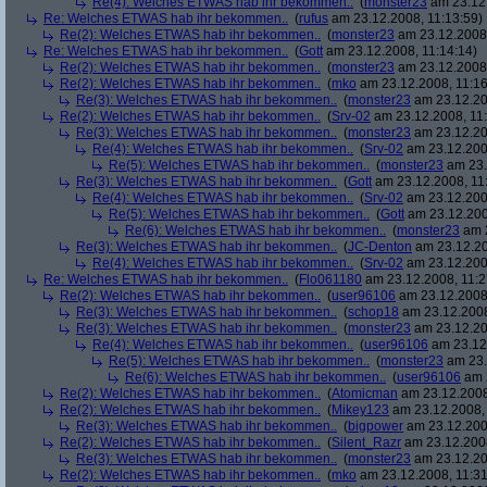
Re(4): Welches ETWAS hab ihr bekommen..
(
monster23
am 23.12.
Re: Welches ETWAS hab ihr bekommen..
(
rufus
am 23.12.2008, 11:13:59)
Re(2): Welches ETWAS hab ihr bekommen..
(
monster23
am 23.12.2008,
Re: Welches ETWAS hab ihr bekommen..
(
Gott
am 23.12.2008, 11:14:14)
Re(2): Welches ETWAS hab ihr bekommen..
(
monster23
am 23.12.2008,
Re(2): Welches ETWAS hab ihr bekommen..
(
mko
am 23.12.2008, 11:16
Re(3): Welches ETWAS hab ihr bekommen..
(
monster23
am 23.12.20
Re(2): Welches ETWAS hab ihr bekommen..
(
Srv-02
am 23.12.2008, 11:
Re(3): Welches ETWAS hab ihr bekommen..
(
monster23
am 23.12.20
Re(4): Welches ETWAS hab ihr bekommen..
(
Srv-02
am 23.12.2008
Re(5): Welches ETWAS hab ihr bekommen..
(
monster23
am 23.
Re(3): Welches ETWAS hab ihr bekommen..
(
Gott
am 23.12.2008, 11
Re(4): Welches ETWAS hab ihr bekommen..
(
Srv-02
am 23.12.2008
Re(5): Welches ETWAS hab ihr bekommen..
(
Gott
am 23.12.200
Re(6): Welches ETWAS hab ihr bekommen..
(
monster23
am 2
Re(3): Welches ETWAS hab ihr bekommen..
(
JC-Denton
am 23.12.20
Re(4): Welches ETWAS hab ihr bekommen..
(
Srv-02
am 23.12.2008
Re: Welches ETWAS hab ihr bekommen..
(
Flo061180
am 23.12.2008, 11:2
Re(2): Welches ETWAS hab ihr bekommen..
(
user96106
am 23.12.2008,
Re(3): Welches ETWAS hab ihr bekommen..
(
schop18
am 23.12.2008
Re(3): Welches ETWAS hab ihr bekommen..
(
monster23
am 23.12.20
Re(4): Welches ETWAS hab ihr bekommen..
(
user96106
am 23.12.
Re(5): Welches ETWAS hab ihr bekommen..
(
monster23
am 23.
Re(6): Welches ETWAS hab ihr bekommen..
(
user96106
am 2
Re(2): Welches ETWAS hab ihr bekommen..
(
Atomicman
am 23.12.2008
Re(2): Welches ETWAS hab ihr bekommen..
(
Mikey123
am 23.12.2008, 
Re(3): Welches ETWAS hab ihr bekommen..
(
bigpower
am 23.12.200
Re(2): Welches ETWAS hab ihr bekommen..
(
Silent_Razr
am 23.12.2008
Re(3): Welches ETWAS hab ihr bekommen..
(
monster23
am 23.12.20
Re(2): Welches ETWAS hab ihr bekommen..
(
mko
am 23.12.2008, 11:31