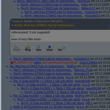
Re(3): Welches ETWAS hab ihr bekommen..
(
schop18
am 23.12.2008
Re(4): Welches ETWAS hab ihr bekommen..
(
mko
am 23.12.2008, 
Re(4): Welches ETWAS hab ihr bekommen..
(
Mikey123
am 23.12.2
Re(5): Welches ETWAS hab ihr bekommen..
(
schop18
am 23.12
Re(5): Welches ETWAS hab ihr bekommen..
(
monster23
am 23.
^
Forum
Händler in Österreich
#
5212072
Re(2): Welches ETWAS hab ihr bekommen..
rothneusiedl: 9 uhr zugestellt
---
bear of very little brain
Re(2): Welches ETWAS hab ihr bekommen..
(
monster23
am 23.12.2008,
PLONKED von
mtths
: auf userwunsch geloescht
(
User128884
am 23.12
Re: Welches ETWAS hab ihr bekommen..
(
MJFox
am 23.12.2008, 11:36:54
Re(2): Welches ETWAS hab ihr bekommen..
(
Winnie_Pooh
am 23.12.20
Re(2): Welches ETWAS hab ihr bekommen..
(
monster23
am 23.12.2008,
G Data Av2009 + 2 Stück 2 GB usb sticks
(
q.e.d.
am 23.12.2008, 11:40:12)
Re: G Data Av2009 + 2 Stück 2 GB usb sticks
(
user96106
am 23.12.2008
Re(2): G Data Av2009 + 2 Stück 2 GB usb sticks
(
q.e.d.
am 23.12.2008
Re(3): G Data Av2009 + 2 Stück 2 GB usb sticks
(
user96106
am 23.
Re(4): G Data Av2009 + 2 Stück 2 GB usb sticks
(
q.e.d.
am 23.12
Re: G Data Av2009 + 2 Stück 2 GB usb sticks
(
MJFox
am 23.12.2008, 11
Re(2): G Data Av2009 + 2 Stück 2 GB usb sticks
(
q.e.d.
am 23.12.2008
Re(3): G Data Av2009 + 2 Stück 2 GB usb sticks
(
Mr L
am 23.12.20
biete G DATA AntiVirus um 21,99 inkl Versand!
(
q.e.d.
am 23.12.2008, 12