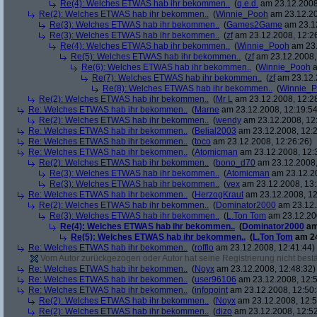
Re(4): Welches ETWAS hab ihr bekommen..
(
q.e.d.
am 23.12.2008,
Re(2): Welches ETWAS hab ihr bekommen..
(
Winnie_Pooh
am 23.12.20
Re(3): Welches ETWAS hab ihr bekommen..
(
Games2Game
am 23.12
Re(3): Welches ETWAS hab ihr bekommen..
(
zf
am 23.12.2008, 12:2
Re(4): Welches ETWAS hab ihr bekommen..
(
Winnie_Pooh
am 23.
Re(5): Welches ETWAS hab ihr bekommen..
(
zf
am 23.12.2008,
Re(6): Welches ETWAS hab ihr bekommen..
(
Winnie_Pooh
a
Re(7): Welches ETWAS hab ihr bekommen..
(
zf
am 23.12.
Re(8): Welches ETWAS hab ihr bekommen..
(
Winnie_
Re(2): Welches ETWAS hab ihr bekommen..
(
Mr L
am 23.12.2008, 12:2
Re: Welches ETWAS hab ihr bekommen..
(
Marne
am 23.12.2008, 12:19:54
Re(2): Welches ETWAS hab ihr bekommen..
(
wendy
am 23.12.2008, 12
Re: Welches ETWAS hab ihr bekommen..
(
Belial2003
am 23.12.2008, 12:2
Re: Welches ETWAS hab ihr bekommen..
(
toco
am 23.12.2008, 12:26:26)
Re: Welches ETWAS hab ihr bekommen..
(
Atomicman
am 23.12.2008, 12:
Re(2): Welches ETWAS hab ihr bekommen..
(
bono_d70
am 23.12.2008,
Re(3): Welches ETWAS hab ihr bekommen..
(
Atomicman
am 23.12.20
Re(3): Welches ETWAS hab ihr bekommen..
(
vex
am 23.12.2008, 13:
Re: Welches ETWAS hab ihr bekommen..
(
HerzogKraut
am 23.12.2008, 12
Re(2): Welches ETWAS hab ihr bekommen..
(
Dominator2000
am 23.12.
Re(3): Welches ETWAS hab ihr bekommen..
(
L.Ton Tom
am 23.12.200
Re(4): Welches ETWAS hab ihr bekommen..
(
Dominator2000
am
Re(5): Welches ETWAS hab ihr bekommen..
(
L.Ton Tom
am 24
Re: Welches ETWAS hab ihr bekommen..
(
rofflo
am 23.12.2008, 12:41:44)
Vom Autor zurückgezogen oder Autor hat seine Registrierung nicht bestä
Re: Welches ETWAS hab ihr bekommen..
(
Noyx
am 23.12.2008, 12:48:32)
Re: Welches ETWAS hab ihr bekommen..
(
user96106
am 23.12.2008, 12:5
Re: Welches ETWAS hab ihr bekommen..
(
infopoint
am 23.12.2008, 12:50:
Re(2): Welches ETWAS hab ihr bekommen..
(
Noyx
am 23.12.2008, 12:5
Re(2): Welches ETWAS hab ihr bekommen..
(
dizo
am 23.12.2008, 12:52