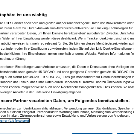
___________________
atsphäre ist uns wichtig
ere
1017
-Partner speichern und greifen auf personenbezogene Daten wie Browserdaten oder 
f Ihrem Gerät zu. Durch Auswahl von Akzeptieren aktivieren Sie Tracking-Technologien für d
artner verarbeiten Daten, um Ihnen Dienste bereitzustellen“ aufgeführten Zwecke. Durch Aus
 Widerruf Ihrer Einwilligung werden diese deaktiviert. Wenn Tracker deaktiviert sind, sind m
 möglicherweise nicht mehr so relevant für Sie. Sie können dieses Menü jederzeit wieder auf
 zu ändern oder Ihre Einwilligung zu widerrufen, indem Sie auf den Link Cookie-Einstellunge
, 11:32:52)
eite klicken. Ihre Einstellungen gelten innerhalb unseres Website. Weitere Informationen fin
, 11:35:10)
nschutzerklärung.
.12.2008, 11:37:53)
etroffenen Einstellungen auch Anbieter umfassen, die Daten in Drittstaaten ohne Vorliegen ei
2008, 12:40:07)
am 21.12.2008, 12:43:46)
itsbeschlusses gem Art 45 DSGVO und ohne geeignete Garantien gem Art 46 DSGVO übermi
1.12.2008, 12:46:42)
gung auch hierfür (Art 49 Abs 1 lit a DSGVO). Dies gilt insbesondere für Datenübermittlungen i
 21.12.2008, 12:48:51)
esondere das Risiko, dass Ihre Daten durch Behörden zu Kontroll- und zu Überwachungsz
er
am 21.12.2008, 15:29:14)
werden können, möglicherweise auch ohne Rechtsbehelfsmöglichkeiten. Dies können Sie abst
rash
am 21.12.2008, 12:49:41)
eweiligen Anbieter in der Liste keine Einwilligung abgeben.
er
am 21.12.2008, 12:59:58)
.0
am 22.12.2008, 19:52:16)
nsere Partner verarbeiten Daten, um Folgendes bereitzustellen:
er
am 22.12.2008, 20:38:25)
Pooh
am 22.12.2008, 20:56:19)
enschaften zur Identifikation aktiv abfragen. Verwendung genauer Standortdaten. Speichern 
ionen auf einem Endgerät. Personalisierte Werbung und Inhalte, Messung von Werbeleistung 
are_Crash
am 22.12.2008, 21:01:14)
von Inhalten, Zielgruppenforschung sowie Entwicklung und Verbesserung von Angeboten.
nnie_Pooh
am 22.12.2008, 21:06:19)
rtner (Lieferanten)
Hardware_Crash
am 22.12.2008, 21:26:38)
.
(
Winnie_Pooh
am 22.12.2008, 21:38:05)
en..
(
Hardware_Crash
am 22.12.2008, 21:40:27)