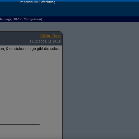
Impressum
|
Werbung
iträge, 30259 Mal gelesen)
Silent_Razr
21.12.2008, 11:19:18
, & es sicher einige gibt die schon
___________________