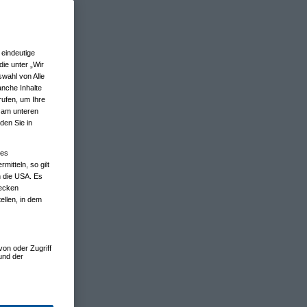
eindeutige
ie unter „Wir
wahl von Alle
anche Inhalte
rufen, um Ihre
n am unteren
den Sie in
nes
tteln, so gilt
n die USA. Es
wecken
ellen, in dem
von oder Zugriff
und der