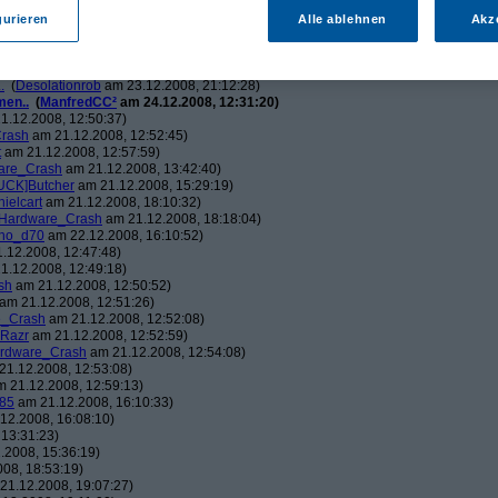
ch.v2.0
am 23.12.2008, 01:58:09)
ris
am 23.12.2008, 08:25:26)
gurieren
Alle ablehnen
Akz
solationrob
am 23.12.2008, 11:27:14)
monster23
am 23.12.2008, 12:01:47)
hometech.v2.0
am 23.12.2008, 15:53:58)
.
(
Desolationrob
am 23.12.2008, 21:12:28)
men..
(
ManfredCC²
am 24.12.2008, 12:31:20)
1.12.2008, 12:50:37)
rash
am 21.12.2008, 12:52:45)
t
am 21.12.2008, 12:57:59)
are_Crash
am 21.12.2008, 13:42:40)
UCK]Butcher
am 21.12.2008, 15:29:19)
nielcart
am 21.12.2008, 18:10:32)
Hardware_Crash
am 21.12.2008, 18:18:04)
no_d70
am 22.12.2008, 16:10:52)
.12.2008, 12:47:48)
1.12.2008, 12:49:18)
sh
am 21.12.2008, 12:50:52)
am 21.12.2008, 12:51:26)
e_Crash
am 21.12.2008, 12:52:08)
_Razr
am 21.12.2008, 12:52:59)
rdware_Crash
am 21.12.2008, 12:54:08)
1.12.2008, 12:53:08)
 21.12.2008, 12:59:13)
85
am 21.12.2008, 16:10:33)
12.2008, 16:08:10)
13:31:23)
.2008, 15:36:19)
08, 18:53:19)
21.12.2008, 19:07:27)