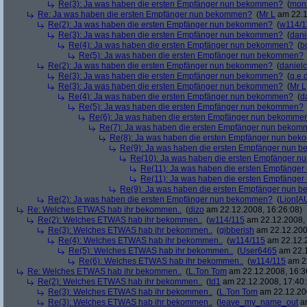
Re(3): Ja was haben die ersten Empfänger nun bekommen?
(
mon
Re: Ja was haben die ersten Empfänger nun bekommen?
(
Mr L
am 22.1
Re(2): Ja was haben die ersten Empfänger nun bekommen?
(
w114/1
Re(3): Ja was haben die ersten Empfänger nun bekommen?
(
dani
Re(4): Ja was haben die ersten Empfänger nun bekommen?
(
b
Re(5): Ja was haben die ersten Empfänger nun bekommen?
Re(2): Ja was haben die ersten Empfänger nun bekommen?
(
danielc
Re(3): Ja was haben die ersten Empfänger nun bekommen?
(
q.e.d
Re(3): Ja was haben die ersten Empfänger nun bekommen?
(
Mr L
Re(4): Ja was haben die ersten Empfänger nun bekommen?
(
d
Re(5): Ja was haben die ersten Empfänger nun bekommen?
Re(6): Ja was haben die ersten Empfänger nun bekomme
Re(7): Ja was haben die ersten Empfänger nun beko
Re(8): Ja was haben die ersten Empfänger nun be
Re(9): Ja was haben die ersten Empfänger nun
Re(10): Ja was haben die ersten Empfänger 
Re(11): Ja was haben die ersten Empfänge
Re(11): Ja was haben die ersten Empfänge
Re(9): Ja was haben die ersten Empfänger nun
Re(2): Ja was haben die ersten Empfänger nun bekommen?
(
Lion[A
Re: Welches ETWAS hab ihr bekommen..
(
dizo
am 22.12.2008, 16:26:08)
Re(2): Welches ETWAS hab ihr bekommen..
(
w114/115
am 22.12.2008, 
Re(3): Welches ETWAS hab ihr bekommen..
(
gibberish
am 22.12.200
Re(4): Welches ETWAS hab ihr bekommen..
(
w114/115
am 22.12.2
Re(5): Welches ETWAS hab ihr bekommen..
(
User6465
am 22.1
Re(6): Welches ETWAS hab ihr bekommen..
(
w114/115
am 22
Re: Welches ETWAS hab ihr bekommen..
(
L.Ton Tom
am 22.12.2008, 16:3
Re(2): Welches ETWAS hab ihr bekommen..
(
td1
am 22.12.2008, 17:40:
Re(3): Welches ETWAS hab ihr bekommen..
(
L.Ton Tom
am 22.12.200
Re(3): Welches ETWAS hab ihr bekommen..
(
leave_my_name_out
am