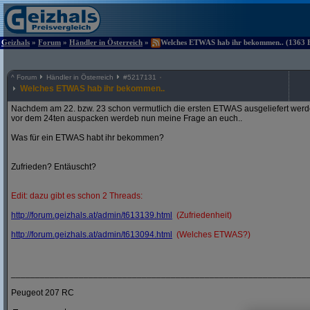
Geizhals
»
Forum
»
Händler in Österreich
»
Welches ETWAS hab ihr bekommen.. (1363 Be
^
Forum
Händler in Österreich
#
5217131
Welches ETWAS hab ihr bekommen..
Nachdem am 22. bzw. 23 schon vermutlich die ersten ETWAS ausgeliefert werden
vor dem 24ten auspacken werdeb nun meine Frage an euch..
Was für ein ETWAS habt ihr bekommen?
Zufrieden? Entäuscht?
Edit: dazu gibt es schon 2 Threads:
http:/
/
forum.geizhals.at/
admin/
t613139.html
(Zufriedenheit)
http:/
/
forum.geizhals.at/
admin/
t613094.html
(Welches ETWAS?)
_____________________________________________________________
Peugeot 207 RC