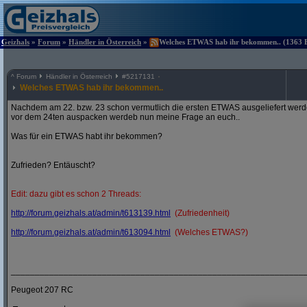
Geizhals
»
Forum
»
Händler in Österreich
»
Welches ETWAS hab ihr bekommen.. (1363 Be
^
Forum
Händler in Österreich
#
5217131
Welches ETWAS hab ihr bekommen..
Nachdem am 22. bzw. 23 schon vermutlich die ersten ETWAS ausgeliefert werden
vor dem 24ten auspacken werdeb nun meine Frage an euch..
Was für ein ETWAS habt ihr bekommen?
Zufrieden? Entäuscht?
Edit: dazu gibt es schon 2 Threads:
http:/
/
forum.geizhals.at/
admin/
t613139.html
(Zufriedenheit)
http:/
/
forum.geizhals.at/
admin/
t613094.html
(Welches ETWAS?)
_____________________________________________________________
Peugeot 207 RC