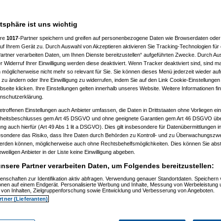
___________________
atsphäre ist uns wichtig
ere
1017
-Partner speichern und greifen auf personenbezogene Daten wie Browserdaten oder 
f Ihrem Gerät zu. Durch Auswahl von Akzeptieren aktivieren Sie Tracking-Technologien für d
artner verarbeiten Daten, um Ihnen Dienste bereitzustellen“ aufgeführten Zwecke. Durch Aus
 Widerruf Ihrer Einwilligung werden diese deaktiviert. Wenn Tracker deaktiviert sind, sind m
 möglicherweise nicht mehr so relevant für Sie. Sie können dieses Menü jederzeit wieder auf
 zu ändern oder Ihre Einwilligung zu widerrufen, indem Sie auf den Link Cookie-Einstellunge
, 11:32:52)
eite klicken. Ihre Einstellungen gelten innerhalb unseres Website. Weitere Informationen fin
, 11:35:10)
nschutzerklärung.
.12.2008, 11:37:53)
etroffenen Einstellungen auch Anbieter umfassen, die Daten in Drittstaaten ohne Vorliegen ei
2008, 12:40:07)
am 21.12.2008, 12:43:46)
itsbeschlusses gem Art 45 DSGVO und ohne geeignete Garantien gem Art 46 DSGVO übermi
1.12.2008, 12:46:42)
gung auch hierfür (Art 49 Abs 1 lit a DSGVO). Dies gilt insbesondere für Datenübermittlungen i
 21.12.2008, 12:48:51)
esondere das Risiko, dass Ihre Daten durch Behörden zu Kontroll- und zu Überwachungsz
er
am 21.12.2008, 15:29:14)
werden können, möglicherweise auch ohne Rechtsbehelfsmöglichkeiten. Dies können Sie abst
rash
am 21.12.2008, 12:49:41)
eweiligen Anbieter in der Liste keine Einwilligung abgeben.
er
am 21.12.2008, 12:59:58)
.0
am 22.12.2008, 19:52:16)
nsere Partner verarbeiten Daten, um Folgendes bereitzustellen:
er
am 22.12.2008, 20:38:25)
Pooh
am 22.12.2008, 20:56:19)
enschaften zur Identifikation aktiv abfragen. Verwendung genauer Standortdaten. Speichern 
ionen auf einem Endgerät. Personalisierte Werbung und Inhalte, Messung von Werbeleistung 
are_Crash
am 22.12.2008, 21:01:14)
von Inhalten, Zielgruppenforschung sowie Entwicklung und Verbesserung von Angeboten.
nnie_Pooh
am 22.12.2008, 21:06:19)
rtner (Lieferanten)
Hardware_Crash
am 22.12.2008, 21:26:38)
.
(
Winnie_Pooh
am 22.12.2008, 21:38:05)
en..
(
Hardware_Crash
am 22.12.2008, 21:40:27)