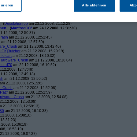
ch.v2.0
am 23.12.2008, 01:58:09)
ris
am 23.12.2008, 08:25:26)
gurieren
Alle ablehnen
Akz
solationrob
am 23.12.2008, 11:27:14)
monster23
am 23.12.2008, 12:01:47)
hometech.v2.0
am 23.12.2008, 15:53:58)
.
(
Desolationrob
am 23.12.2008, 21:12:28)
men..
(
ManfredCC²
am 24.12.2008, 12:31:20)
1.12.2008, 12:50:37)
rash
am 21.12.2008, 12:52:45)
t
am 21.12.2008, 12:57:59)
are_Crash
am 21.12.2008, 13:42:40)
UCK]Butcher
am 21.12.2008, 15:29:19)
nielcart
am 21.12.2008, 18:10:32)
Hardware_Crash
am 21.12.2008, 18:18:04)
no_d70
am 22.12.2008, 16:10:52)
.12.2008, 12:47:48)
1.12.2008, 12:49:18)
sh
am 21.12.2008, 12:50:52)
am 21.12.2008, 12:51:26)
e_Crash
am 21.12.2008, 12:52:08)
_Razr
am 21.12.2008, 12:52:59)
rdware_Crash
am 21.12.2008, 12:54:08)
1.12.2008, 12:53:08)
 21.12.2008, 12:59:13)
85
am 21.12.2008, 16:10:33)
12.2008, 16:08:10)
13:31:23)
.2008, 15:36:19)
08, 18:53:19)
21.12.2008, 19:07:27)