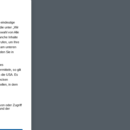
eindeutige
ie unter „Wir
wahl von Alle
anche Inhalte
rufen, um Ihre
n am unteren
den Sie in
nes
tteln, so gilt
n die USA. Es
wecken
ellen, in dem
von oder Zugriff
und der