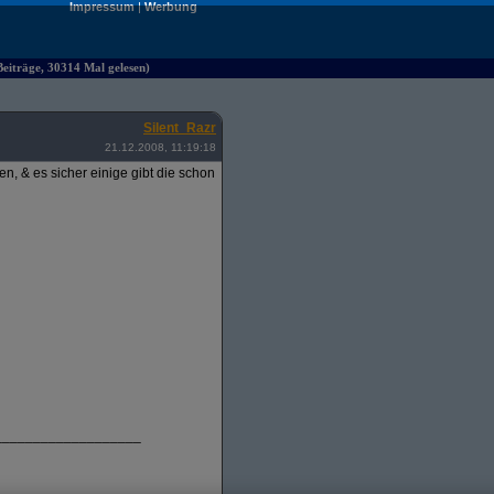
Impressum
|
Werbung
iträge, 30314 Mal gelesen)
Silent_Razr
21.12.2008, 11:19:18
, & es sicher einige gibt die schon
___________________