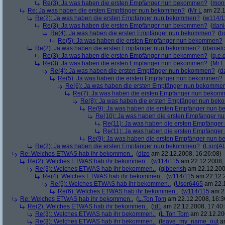
Re(3): Ja was haben die ersten Empfänger nun bekommen?
(
mon
Re: Ja was haben die ersten Empfänger nun bekommen?
(
Mr L
am 22.1
Re(2): Ja was haben die ersten Empfänger nun bekommen?
(
w114/1
Re(3): Ja was haben die ersten Empfänger nun bekommen?
(
dani
Re(4): Ja was haben die ersten Empfänger nun bekommen?
(
b
Re(5): Ja was haben die ersten Empfänger nun bekommen?
Re(2): Ja was haben die ersten Empfänger nun bekommen?
(
danielc
Re(3): Ja was haben die ersten Empfänger nun bekommen?
(
q.e.d
Re(3): Ja was haben die ersten Empfänger nun bekommen?
(
Mr L
Re(4): Ja was haben die ersten Empfänger nun bekommen?
(
d
Re(5): Ja was haben die ersten Empfänger nun bekommen?
Re(6): Ja was haben die ersten Empfänger nun bekomme
Re(7): Ja was haben die ersten Empfänger nun beko
Re(8): Ja was haben die ersten Empfänger nun be
Re(9): Ja was haben die ersten Empfänger nun
Re(10): Ja was haben die ersten Empfänger 
Re(11): Ja was haben die ersten Empfänge
Re(11): Ja was haben die ersten Empfänge
Re(9): Ja was haben die ersten Empfänger nun
Re(2): Ja was haben die ersten Empfänger nun bekommen?
(
Lion[A
Re: Welches ETWAS hab ihr bekommen..
(
dizo
am 22.12.2008, 16:26:08)
Re(2): Welches ETWAS hab ihr bekommen..
(
w114/115
am 22.12.2008, 
Re(3): Welches ETWAS hab ihr bekommen..
(
gibberish
am 22.12.200
Re(4): Welches ETWAS hab ihr bekommen..
(
w114/115
am 22.12.2
Re(5): Welches ETWAS hab ihr bekommen..
(
User6465
am 22.1
Re(6): Welches ETWAS hab ihr bekommen..
(
w114/115
am 22
Re: Welches ETWAS hab ihr bekommen..
(
L.Ton Tom
am 22.12.2008, 16:3
Re(2): Welches ETWAS hab ihr bekommen..
(
td1
am 22.12.2008, 17:40:
Re(3): Welches ETWAS hab ihr bekommen..
(
L.Ton Tom
am 22.12.200
Re(3): Welches ETWAS hab ihr bekommen..
(
leave_my_name_out
am