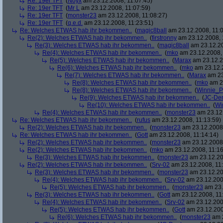
Re: 19er TFT
(
Noyx
am 23.12.2008, 11:07:45)
Re: 19er TFT
(
Mr L
am 23.12.2008, 11:07:59)
Re: 19er TFT
(
monster23
am 23.12.2008, 11:08:27)
Re: 19er TFT
(
q.e.d.
am 23.12.2008, 11:23:51)
Re: Welches ETWAS hab ihr bekommen..
(
magic8ball
am 23.12.2008, 11:0
Re(2): Welches ETWAS hab ihr bekommen..
(
firstronny
am 23.12.2008, 
Re(3): Welches ETWAS hab ihr bekommen..
(
magic8ball
am 23.12.20
Re(4): Welches ETWAS hab ihr bekommen..
(
mko
am 23.12.2008, 
Re(5): Welches ETWAS hab ihr bekommen..
(
Marax
am 23.12.2
Re(6): Welches ETWAS hab ihr bekommen..
(
mko
am 23.12.2
Re(7): Welches ETWAS hab ihr bekommen..
(
Marax
am 23
Re(8): Welches ETWAS hab ihr bekommen..
(
mko
am 23
Re(8): Welches ETWAS hab ihr bekommen..
(
Winnie_
Re(9): Welches ETWAS hab ihr bekommen..
(
JC-De
Re(10): Welches ETWAS hab ihr bekommen..
(
Wi
Re(4): Welches ETWAS hab ihr bekommen..
(
monster23
am 23.12.
Re: Welches ETWAS hab ihr bekommen..
(
rufus
am 23.12.2008, 11:13:59)
Re(2): Welches ETWAS hab ihr bekommen..
(
monster23
am 23.12.2008,
Re: Welches ETWAS hab ihr bekommen..
(
Gott
am 23.12.2008, 11:14:14)
Re(2): Welches ETWAS hab ihr bekommen..
(
monster23
am 23.12.2008,
Re(2): Welches ETWAS hab ihr bekommen..
(
mko
am 23.12.2008, 11:16
Re(3): Welches ETWAS hab ihr bekommen..
(
monster23
am 23.12.20
Re(2): Welches ETWAS hab ihr bekommen..
(
Srv-02
am 23.12.2008, 11:
Re(3): Welches ETWAS hab ihr bekommen..
(
monster23
am 23.12.20
Re(4): Welches ETWAS hab ihr bekommen..
(
Srv-02
am 23.12.2008
Re(5): Welches ETWAS hab ihr bekommen..
(
monster23
am 23.
Re(3): Welches ETWAS hab ihr bekommen..
(
Gott
am 23.12.2008, 11
Re(4): Welches ETWAS hab ihr bekommen..
(
Srv-02
am 23.12.2008
Re(5): Welches ETWAS hab ihr bekommen..
(
Gott
am 23.12.200
Re(6): Welches ETWAS hab ihr bekommen..
(
monster23
am 2