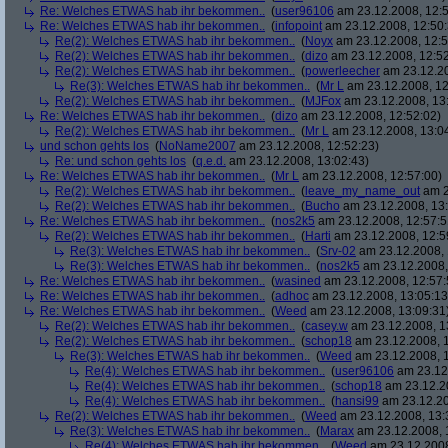
Re: Welches ETWAS hab ihr bekommen..
(
user96106
am 23.12.2008, 12:5
Re: Welches ETWAS hab ihr bekommen..
(
infopoint
am 23.12.2008, 12:50:
Re(2): Welches ETWAS hab ihr bekommen..
(
Noyx
am 23.12.2008, 12:5
Re(2): Welches ETWAS hab ihr bekommen..
(
dizo
am 23.12.2008, 12:52
Re(2): Welches ETWAS hab ihr bekommen..
(
powerleecher
am 23.12.20
Re(3): Welches ETWAS hab ihr bekommen..
(
Mr L
am 23.12.2008, 12
Re(2): Welches ETWAS hab ihr bekommen..
(
MJFox
am 23.12.2008, 13
Re: Welches ETWAS hab ihr bekommen..
(
dizo
am 23.12.2008, 12:52:02)
Re(2): Welches ETWAS hab ihr bekommen..
(
Mr L
am 23.12.2008, 13:0
und schon gehts los
(
NoName2007
am 23.12.2008, 12:52:23)
Re: und schon gehts los
(
q.e.d.
am 23.12.2008, 13:02:43)
Re: Welches ETWAS hab ihr bekommen..
(
Mr L
am 23.12.2008, 12:57:00)
Re(2): Welches ETWAS hab ihr bekommen..
(
leave_my_name_out
am 2
Re(2): Welches ETWAS hab ihr bekommen..
(
Bucho
am 23.12.2008, 13:
Re: Welches ETWAS hab ihr bekommen..
(
nos2k5
am 23.12.2008, 12:57:5
Re(2): Welches ETWAS hab ihr bekommen..
(
Harti
am 23.12.2008, 12:5
Re(3): Welches ETWAS hab ihr bekommen..
(
Srv-02
am 23.12.2008, 
Re(3): Welches ETWAS hab ihr bekommen..
(
nos2k5
am 23.12.2008,
Re: Welches ETWAS hab ihr bekommen..
(
wasined
am 23.12.2008, 12:57:
Re: Welches ETWAS hab ihr bekommen..
(
adhoc
am 23.12.2008, 13:05:13
Re: Welches ETWAS hab ihr bekommen..
(
Weed
am 23.12.2008, 13:09:31
Re(2): Welches ETWAS hab ihr bekommen..
(
casey.w
am 23.12.2008, 1
Re(2): Welches ETWAS hab ihr bekommen..
(
schop18
am 23.12.2008, 1
Re(3): Welches ETWAS hab ihr bekommen..
(
Weed
am 23.12.2008, 1
Re(4): Welches ETWAS hab ihr bekommen..
(
user96106
am 23.12.
Re(4): Welches ETWAS hab ihr bekommen..
(
schop18
am 23.12.20
Re(4): Welches ETWAS hab ihr bekommen..
(
hansi99
am 23.12.20
Re(2): Welches ETWAS hab ihr bekommen..
(
Weed
am 23.12.2008, 13:
Re(3): Welches ETWAS hab ihr bekommen..
(
Marax
am 23.12.2008, 
Re(4): Welches ETWAS hab ihr bekommen..
(
Weed
am 23.12.2008