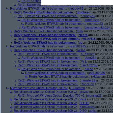
Re(3): Kaspersky Lab: Internet Security 2009 [2x]
(
monster23
am 23
Re(2): Kaspersky Lab: Internet Security 2009 [2x]
(
RoboCop
am 23.12
Re: Welches ETWAS hab ihr bekommen..
(
nobody79
am 23.12.2008, 09:4
Re(2): Welches ETWAS hab ihr bekommen..
(
ddrobesch
am 23.12.2008,
Re(3): Welches ETWAS hab ihr bekommen..
(
nobody79
am 23.12.200
Re(4): Welches ETWAS hab ihr bekommen..
(
ddrobesch
am 23.12.
Re(5): Welches ETWAS hab ihr bekommen..
(
monster23
am 23.
Re(4): Welches ETWAS hab ihr bekommen..
(
dasistmeinnick11+
am
Re(2): Welches ETWAS hab ihr bekommen..
(
mko
am 23.12.2008, 09:55
Re(2): Welches ETWAS hab ihr bekommen..
(
Neera
am 23.12.2008, 2
Re(3): Welches ETWAS hab ihr bekommen..
(
w114/115
am 23.12.20
Re(2): Welches ETWAS hab ihr bekommen..
(
gp
am 24.12.2008, 00:43
Re: Welches ETWAS hab ihr bekommen..
(
user182285
am 23.12.2008, 09
Re(2): Welches ETWAS hab ihr bekommen..
(
Akilae
am 23.12.2008, 09:
Re(3): Welches ETWAS hab ihr bekommen..
(
X_Xtream
am 23.12.200
Re(4): Welches ETWAS hab ihr bekommen..
(
User284
am 23.12.20
Re(3): Welches ETWAS hab ihr bekommen..
(
Mr L
am 23.12.2008, 09
Re(3): Welches ETWAS hab ihr bekommen..
(
user182285
am 23.12.2
Re(4): Welches ETWAS hab ihr bekommen..
(
Akilae
am 23.12.2008
Re(5): Welches ETWAS hab ihr bekommen..
(
user182285
am 23
Re(6): Welches ETWAS hab ihr bekommen..
(
Akilae
am 23.12
Re(3): Welches ETWAS hab ihr bekommen..
(
monster23
am 23.12.20
Re(3): Welches ETWAS hab ihr bekommen..
(
RoboCop
am 23.12.200
Microsoft Wireless Optical Desktop 700 v2
(
JC-Denton
am 23.12.2008, 09:
Re: Microsoft Wireless Optical Desktop 700 v2
(
playaz
am 23.12.2008, 0
Re(2): Microsoft Wireless Optical Desktop 700 v2
(
monster23
am 23.1
Re: Microsoft Wireless Optical Desktop 700 v2
(
Harti
am 23.12.2008, 09
Re: Microsoft Wireless Optical Desktop 700 v2
(
DD111
am 23.12.2008, 0
Re: Microsoft Wireless Optical Desktop 700 v2
(
KindGottes
am 23.12.200
Re: Microsoft Wireless Optical Desktop 700 v2 - DITO
(
athis
am 23.12.20