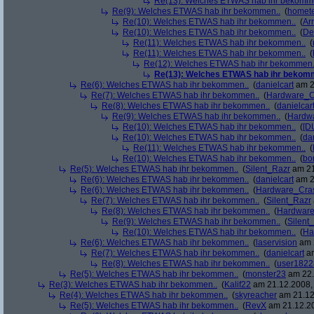
Re(13): Welches ETWAS hab ihr bekomm
Re(9): Welches ETWAS hab ihr bekommen..
(
homete
Re(10): Welches ETWAS hab ihr bekommen..
(
Arr
Re(10): Welches ETWAS hab ihr bekommen..
(
De
Re(11): Welches ETWAS hab ihr bekommen..
(
Re(11): Welches ETWAS hab ihr bekommen..
(
Re(12): Welches ETWAS hab ihr bekommen.
Re(13): Welches ETWAS hab ihr bekom
Re(6): Welches ETWAS hab ihr bekommen..
(
danielcart
am 2
Re(7): Welches ETWAS hab ihr bekommen..
(
Hardware_C
Re(8): Welches ETWAS hab ihr bekommen..
(
danielcar
Re(9): Welches ETWAS hab ihr bekommen..
(
Hardw
Re(10): Welches ETWAS hab ihr bekommen..
(
[D
Re(10): Welches ETWAS hab ihr bekommen..
(
da
Re(11): Welches ETWAS hab ihr bekommen..
(
Re(10): Welches ETWAS hab ihr bekommen..
(
bo
Re(5): Welches ETWAS hab ihr bekommen..
(
Silent_Razr
am 21
Re(6): Welches ETWAS hab ihr bekommen..
(
danielcart
am 2
Re(6): Welches ETWAS hab ihr bekommen..
(
Hardware_Cra
Re(7): Welches ETWAS hab ihr bekommen..
(
Silent_Razr
Re(8): Welches ETWAS hab ihr bekommen..
(
Hardwar
Re(9): Welches ETWAS hab ihr bekommen..
(
Silent
Re(10): Welches ETWAS hab ihr bekommen..
(
Ha
Re(6): Welches ETWAS hab ihr bekommen..
(
laservision
am 2
Re(7): Welches ETWAS hab ihr bekommen..
(
danielcart
am
Re(8): Welches ETWAS hab ihr bekommen..
(
user1822
Re(5): Welches ETWAS hab ihr bekommen..
(
monster23
am 22.
Re(3): Welches ETWAS hab ihr bekommen..
(
Kalif22
am 21.12.2008, 
Re(4): Welches ETWAS hab ihr bekommen..
(
skyreacher
am 21.12
Re(5): Welches ETWAS hab ihr bekommen..
(
RevX
am 21.12.20