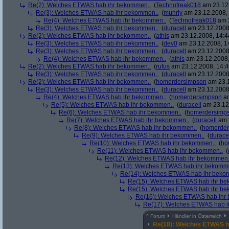
Re(2): Welches ETWAS hab ihr bekommen..
(
Technofreak018
am 23.12.
Re(3): Welches ETWAS hab ihr bekommen..
(
muhrly
am 23.12.2008, 
Re(4): Welches ETWAS hab ihr bekommen..
(
Technofreak018
am 2
Re(3): Welches ETWAS hab ihr bekommen..
(
duracell
am 23.12.2008,
Re(2): Welches ETWAS hab ihr bekommen..
(
athis
am 23.12.2008, 14:4
Re(3): Welches ETWAS hab ihr bekommen..
(
dev0
am 23.12.2008, 1
Re(3): Welches ETWAS hab ihr bekommen..
(
duracell
am 23.12.2008,
Re(4): Welches ETWAS hab ihr bekommen..
(
athis
am 23.12.2008,
Re(2): Welches ETWAS hab ihr bekommen..
(
rufus
am 23.12.2008, 14:4
Re(3): Welches ETWAS hab ihr bekommen..
(
duracell
am 23.12.2008,
Re(2): Welches ETWAS hab ihr bekommen..
(
homerdersimpson
am 23.1
Re(3): Welches ETWAS hab ihr bekommen..
(
duracell
am 23.12.2008,
Re(4): Welches ETWAS hab ihr bekommen..
(
homerdersimpson
am
Re(5): Welches ETWAS hab ihr bekommen..
(
duracell
am 23.12.
Re(6): Welches ETWAS hab ihr bekommen..
(
homerdersimp
Re(7): Welches ETWAS hab ihr bekommen..
(
duracell
am 2
Re(8): Welches ETWAS hab ihr bekommen..
(
homerder
Re(9): Welches ETWAS hab ihr bekommen..
(
durace
Re(10): Welches ETWAS hab ihr bekommen..
(
ho
Re(11): Welches ETWAS hab ihr bekommen..
(
Re(12): Welches ETWAS hab ihr bekommen.
Re(13): Welches ETWAS hab ihr bekomm
Re(14): Welches ETWAS hab ihr beko
Re(15): Welches ETWAS hab ihr be
Re(15): Welches ETWAS hab ihr be
Re(16): Welches ETWAS hab ihr
Re(17): Welches ETWAS hab i
^
Forum
Händler in Österreich
Re(18): Welches ETWAS h