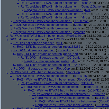
Re(4): Welches ETWAS hab ihr bekommen..
(
fstingl2
am 23.12.200
Re(4): Welches ETWAS hab ihr bekommen..
(
Games2Game
am 23
Re(5): Welches ETWAS hab ihr bekommen..
(
Roli
am 23.12.200
Re(4): Welches ETWAS hab ihr bekommen..
(
Srv-02
am 23.12.200
Re(4): Welches ETWAS hab ihr bekommen..
(
Mr L
am 23.12.2008,
Re(2): Welches ETWAS hab ihr bekommen..
(
JC-Denton
am 23.12.2008,
Re(2): Welches ETWAS hab ihr bekommen..
(
Madler
am 23.12.2008, 10
Re(2): Welches ETWAS hab ihr bekommen..
(
athis
am 23.12.2008, 10:5
Re(2): Welches ETWAS hab ihr bekommen..
(
smart42
am 23.12.2008, 1
Re: Welches ETWAS hab ihr bekommen..
(
Flo061180
am 23.12.2008, 10:2
DPD hat gerade angerufen
(
user182285
am 23.12.2008, 10:29:10)
Re: DPD hat gerade angerufen
(
Mr L
am 23.12.2008, 10:29:24)
Re(2): DPD hat gerade angerufen
(
user182285
am 23.12.2008, 10:3
Re: DPD hat gerade angerufen
(
JC-Denton
am 23.12.2008, 10:39:17)
Re(2): DPD hat gerade angerufen
(
bono_d70
am 23.12.2008, 10:39:
Re(3): DPD hat gerade angerufen
(
JC-Denton
am 23.12.2008, 10:
Re(4): DPD hat gerade angerufen
(
Mr L
am 23.12.2008, 10:42:
Re(2): DPD hat gerade angerufen
(
user182285
am 23.12.2008, 10:4
Re: DPD hat gerade angerufen
(
RoboCop
am 23.12.2008, 10:40:21)
Re: Welches ETWAS hab ihr bekommen..
(
RoboCop
am 23.12.2008, 10:31
Re(2): Welches ETWAS hab ihr bekommen..
(
w114/115
am 23.12.2008, 
Re(3): Welches ETWAS hab ihr bekommen..
(
RoboCop
am 23.12.200
Re(4): Welches ETWAS hab ihr bekommen..
(
w114/115
am 23.12.2
Re(5): Welches ETWAS hab ihr bekommen..
(
RoboCop
am 23.1
Re(6): Welches ETWAS hab ihr bekommen..
(
w114/115
am 23
Re(7): Welches ETWAS hab ihr bekommen..
(
RoboCop
am
Re(8): Welches ETWAS hab ihr bekommen..
(
w114/115
Re(9): Welches ETWAS hab ihr bekommen..
(
RoboC
Re(8): Welches ETWAS hab ihr bekommen..
(
JC-Dento
Re(3): Welches ETWAS hab ihr bekommen..
(
Games2Game
am 23.12