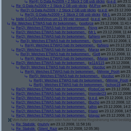
Re(4): G Data Av2009 + 2 Stück 2 GB usb sticks
(
q.e.d.
am 23.12
Re: G Data Av2009 + 2 Stück 2 GB usb sticks
(
MJFox
am 23.12.2008, 11
Re(2): G Data Av2009 + 2 Stück 2 GB usb sticks
(
q.e.d.
am 23.12.2008
Re(3): G Data Av2009 + 2 Stück 2 GB usb sticks
(
Mr L
am 23.12.20
biete G DATA AntiVirus um 21,99 inkl Versand!
(
q.e.d.
am 23.12.2008, 12
Re: Welches ETWAS hab ihr bekommen..
(
xxxforce
am 23.12.2008, 11:41:
Re(2): Welches ETWAS hab ihr bekommen..
(
Noyx
am 23.12.2008, 11:4
Re(2): Welches ETWAS hab ihr bekommen..
(
Mr L
am 23.12.2008, 11:44
Re(2): Welches ETWAS hab ihr bekommen..
(
taNero
am 23.12.2008, 11
Re(3): Welches ETWAS hab ihr bekommen..
(
Noyx
am 23.12.2008, 1
Re(4): Welches ETWAS hab ihr bekommen..
(
taNero
am 23.12.200
Re(2): Welches ETWAS hab ihr bekommen..
(
Marax
am 23.12.2008, 11:
Re(3): Welches ETWAS hab ihr bekommen..
(
Gott
am 23.12.2008, 11
Re(4): Welches ETWAS hab ihr bekommen..
(
Marax
am 23.12.2008
Re(2): Welches ETWAS hab ihr bekommen..
(
w114/115
am 23.12.2008, 
Re(3): Welches ETWAS hab ihr bekommen..
(
ducduc
am 23.12.2008,
Re(4): Welches ETWAS hab ihr bekommen..
(
Winnie_Pooh
am 23.
Re(5): Welches ETWAS hab ihr bekommen..
(
ducduc
am 23.12.
Re(6): Welches ETWAS hab ihr bekommen..
(
Winnie_Pooh
a
Re(6): Welches ETWAS hab ihr bekommen..
(
schop18
am 23.
Re(2): Welches ETWAS hab ihr bekommen..
(
RoboCop
am 23.12.2008, 
Re(2): Welches ETWAS hab ihr bekommen..
(
monster23
am 23.12.2008,
Re(2): Welches ETWAS hab ihr bekommen..
(
q.e.d.
am 23.12.2008, 12:
Re(2): Welches ETWAS hab ihr bekommen..
(
Bucho
am 23.12.2008, 12:
Re(2): Welches ETWAS hab ihr bekommen..
(
athis
am 23.12.2008, 14:2
Re(2): Welches ETWAS hab ihr bekommen..
(
Hapo
am 23.12.2008, 14:
Re(2): Welches ETWAS hab ihr bekommen..
(
playaz
am 23.12.2008, 15
Vom Autor zurückgezogen oder Autor hat seine Registrierung nicht bestätig
Re: Statistik:
(
muhrly
am 23.12.2008, 11:58:16)
Re: Statistik:
(
Silent_Razr
am 23.12.2008, 12:05:36)