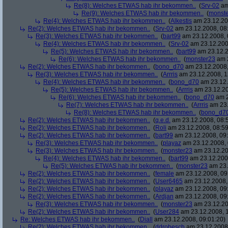
Re(8): Welches ETWAS hab ihr bekommen..
(
Srv-02
am
Re(9): Welches ETWAS hab ihr bekommen..
(
monst
Re(4): Welches ETWAS hab ihr bekommen..
(
Alkestis
am 23.12.20
Re(2): Welches ETWAS hab ihr bekommen..
(
Srv-02
am 23.12.2008, 08
Re(3): Welches ETWAS hab ihr bekommen..
(
bart99
am 23.12.2008, 
Re(4): Welches ETWAS hab ihr bekommen..
(
Srv-02
am 23.12.200
Re(5): Welches ETWAS hab ihr bekommen..
(
bart99
am 23.12.2
Re(6): Welches ETWAS hab ihr bekommen..
(
monster23
am 2
Re(2): Welches ETWAS hab ihr bekommen..
(
bono_d70
am 23.12.2008,
Re(3): Welches ETWAS hab ihr bekommen..
(
Arrris
am 23.12.2008, 1
Re(4): Welches ETWAS hab ihr bekommen..
(
bono_d70
am 23.12.
Re(5): Welches ETWAS hab ihr bekommen..
(
Arrris
am 23.12.20
Re(6): Welches ETWAS hab ihr bekommen..
(
bono_d70
am 2
Re(7): Welches ETWAS hab ihr bekommen..
(
Arrris
am 23.
Re(8): Welches ETWAS hab ihr bekommen..
(
bono_d7
Re(2): Welches ETWAS hab ihr bekommen..
(
q.e.d.
am 23.12.2008, 08:
Re(2): Welches ETWAS hab ihr bekommen..
(
Roli
am 23.12.2008, 08:59
Re(2): Welches ETWAS hab ihr bekommen..
(
bart99
am 23.12.2008, 09:
Re(3): Welches ETWAS hab ihr bekommen..
(
playaz
am 23.12.2008, 
Re(3): Welches ETWAS hab ihr bekommen..
(
monster23
am 23.12.20
Re(4): Welches ETWAS hab ihr bekommen..
(
bart99
am 23.12.2008
Re(5): Welches ETWAS hab ihr bekommen..
(
monster23
am 23.
Re(2): Welches ETWAS hab ihr bekommen..
(
female
am 23.12.2008, 09
Re(2): Welches ETWAS hab ihr bekommen..
(
User6465
am 23.12.2008,
Re(2): Welches ETWAS hab ihr bekommen..
(
playaz
am 23.12.2008, 09
Re(2): Welches ETWAS hab ihr bekommen..
(
Ardjan
am 23.12.2008, 09
Re(3): Welches ETWAS hab ihr bekommen..
(
monster23
am 23.12.20
Re(2): Welches ETWAS hab ihr bekommen..
(
User284
am 23.12.2008, 1
Re: Welches ETWAS hab ihr bekommen..
(
Diall
am 23.12.2008, 09:01:20)
Re(2): Welches ETWAS hab ihr bekommen..
(
ddrobesch
am 23.12.2008,