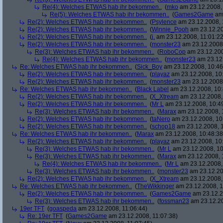
Re(4): Welches ETWAS hab ihr bekommen..
(
mko
am 23.12.2008, 
Re(5): Welches ETWAS hab ihr bekommen..
(
Games2Game
am 
Re(2): Welches ETWAS hab ihr bekommen..
(
Psylence
am 23.12.2008, 
Re(2): Welches ETWAS hab ihr bekommen..
(
Winnie_Pooh
am 23.12.20
Re(2): Welches ETWAS hab ihr bekommen..
(
j.
am 23.12.2008, 11:01:22
Re(2): Welches ETWAS hab ihr bekommen..
(
monster23
am 23.12.2008,
Re(3): Welches ETWAS hab ihr bekommen..
(
RoboCop
am 23.12.200
Re(4): Welches ETWAS hab ihr bekommen..
(
monster23
am 23.12.
Re: Welches ETWAS hab ihr bekommen..
(
Sick_Boy
am 23.12.2008, 10:46
Re(2): Welches ETWAS hab ihr bekommen..
(
playaz
am 23.12.2008, 10
Re(2): Welches ETWAS hab ihr bekommen..
(
monster23
am 23.12.2008,
Re: Welches ETWAS hab ihr bekommen..
(
Black Label
am 23.12.2008, 10:
Re(2): Welches ETWAS hab ihr bekommen..
(
X_Xtream
am 23.12.2008,
Re(2): Welches ETWAS hab ihr bekommen..
(
Mr L
am 23.12.2008, 10:4
Re(3): Welches ETWAS hab ihr bekommen..
(
Marax
am 23.12.2008, 
Re(2): Welches ETWAS hab ihr bekommen..
(
taNero
am 23.12.2008, 10
Re(2): Welches ETWAS hab ihr bekommen..
(
schop18
am 23.12.2008, 1
Re: Welches ETWAS hab ihr bekommen..
(
Marax
am 23.12.2008, 10:48:38
Re(2): Welches ETWAS hab ihr bekommen..
(
playaz
am 23.12.2008, 10
Re(3): Welches ETWAS hab ihr bekommen..
(
Mr L
am 23.12.2008, 10
Re(3): Welches ETWAS hab ihr bekommen..
(
Marax
am 23.12.2008, 
Re(4): Welches ETWAS hab ihr bekommen..
(
Mr L
am 23.12.2008,
Re(3): Welches ETWAS hab ihr bekommen..
(
monster23
am 23.12.20
Re(2): Welches ETWAS hab ihr bekommen..
(
X_Xtream
am 23.12.2008,
Re: Welches ETWAS hab ihr bekommen..
(
TheWikkinger
am 23.12.2008, 1
Re(2): Welches ETWAS hab ihr bekommen..
(
Games2Game
am 23.12.2
Re(3): Welches ETWAS hab ihr bekommen..
(
fossman23
am 23.12.20
19er TFT
(
goaspeda
am 23.12.2008, 11:06:44)
Re: 19er TFT
(
Games2Game
am 23.12.2008, 11:07:38)