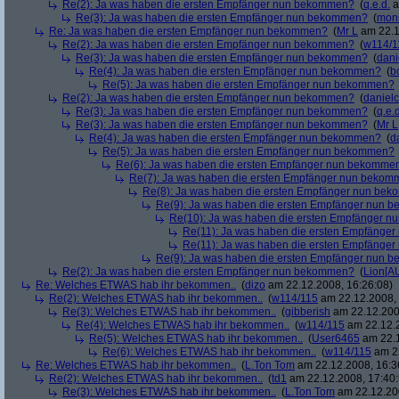
Re(2): Ja was haben die ersten Empfänger nun bekommen?
(
q.e.d.
a
Re(3): Ja was haben die ersten Empfänger nun bekommen?
(
mon
Re: Ja was haben die ersten Empfänger nun bekommen?
(
Mr L
am 22.1
Re(2): Ja was haben die ersten Empfänger nun bekommen?
(
w114/1
Re(3): Ja was haben die ersten Empfänger nun bekommen?
(
dani
Re(4): Ja was haben die ersten Empfänger nun bekommen?
(
b
Re(5): Ja was haben die ersten Empfänger nun bekommen?
Re(2): Ja was haben die ersten Empfänger nun bekommen?
(
danielc
Re(3): Ja was haben die ersten Empfänger nun bekommen?
(
q.e.d
Re(3): Ja was haben die ersten Empfänger nun bekommen?
(
Mr L
Re(4): Ja was haben die ersten Empfänger nun bekommen?
(
d
Re(5): Ja was haben die ersten Empfänger nun bekommen?
Re(6): Ja was haben die ersten Empfänger nun bekomme
Re(7): Ja was haben die ersten Empfänger nun beko
Re(8): Ja was haben die ersten Empfänger nun be
Re(9): Ja was haben die ersten Empfänger nun
Re(10): Ja was haben die ersten Empfänger 
Re(11): Ja was haben die ersten Empfänge
Re(11): Ja was haben die ersten Empfänge
Re(9): Ja was haben die ersten Empfänger nun
Re(2): Ja was haben die ersten Empfänger nun bekommen?
(
Lion[A
Re: Welches ETWAS hab ihr bekommen..
(
dizo
am 22.12.2008, 16:26:08)
Re(2): Welches ETWAS hab ihr bekommen..
(
w114/115
am 22.12.2008, 
Re(3): Welches ETWAS hab ihr bekommen..
(
gibberish
am 22.12.200
Re(4): Welches ETWAS hab ihr bekommen..
(
w114/115
am 22.12.2
Re(5): Welches ETWAS hab ihr bekommen..
(
User6465
am 22.1
Re(6): Welches ETWAS hab ihr bekommen..
(
w114/115
am 22
Re: Welches ETWAS hab ihr bekommen..
(
L.Ton Tom
am 22.12.2008, 16:3
Re(2): Welches ETWAS hab ihr bekommen..
(
td1
am 22.12.2008, 17:40:
Re(3): Welches ETWAS hab ihr bekommen..
(
L.Ton Tom
am 22.12.200