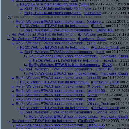
Re: G-DATA InternetSecurity 2009
(
toco
am 23.12.2008, 13:19:20)
Re(2): G-DATA InternetSecurity 2009
(
Sirius
am 23.12.2008, 13:21:49
Re(3): G-DATA InternetSecurity 2009
(
toco
am 23.12.2008, 13:23:0
Re(3): G-DATA InternetSecurity 2009
(
user96106
am 23.12.2008, 1
Vom Autor zurückgezogen oder Autor hat seine Registrierung nicht bestätig
Re(2): Welches ETWAS hab ihr bekommen..
(
xxxforce
am 23.12.2008, 1
Re(3): Welches ETWAS hab ihr bekommen..
(
D_I_D_I
am 23.12.2008
Re(4): Welches ETWAS hab ihr bekommen..
(
user96106
am 23.12.
Re: Welches ETWAS hab ihr bekommen..
(
Dr. Watson
am 23.12.2008, 13:2
Re: Welches ETWAS hab ihr bekommen..
(
Hardware_Crash
am 23.12.2008
Re(2): Welches ETWAS hab ihr bekommen..
(
q.e.d.
am 23.12.2008, 13:
Re(3): Welches ETWAS hab ihr bekommen..
(
Hardware_Crash
am 23
Re(4): Welches ETWAS hab ihr bekommen..
(
q.e.d.
am 23.12.2008
Re(5): Welches ETWAS hab ihr bekommen..
(
Hardware_Crash
Re(6): Welches ETWAS hab ihr bekommen..
(
q.e.d.
am 23.12
Re(5): Welches ETWAS hab ihr bekommen..
(
RevX
am 24.12.
Re(4): Welches ETWAS hab ihr bekommen..
(
user96106
am 23.12.
Re(5): Welches ETWAS hab ihr bekommen..
(
Hardware_Crash
Re(2): Welches ETWAS hab ihr bekommen..
(
artner88
am 23.12.2008, 1
Re(3): Welches ETWAS hab ihr bekommen..
(
Hardware_Crash
am 23
Re(2): Welches ETWAS hab ihr bekommen..
(
X_Xtream
am 23.12.2008,
Re(2): Welches ETWAS hab ihr bekommen..
(
user96106
am 23.12.2008,
Re(2): Welches ETWAS hab ihr bekommen..
(
Marax
am 23.12.2008, 13:
Re(2): Welches ETWAS hab ihr bekommen..
(
rufus
am 23.12.2008, 13:3
Re(2): Welches ETWAS hab ihr bekommen..
(
Winnie_Pooh
am 23.12.20
Re(3): Welches ETWAS hab ihr bekommen..
(
Hardware_Crash
am 23
Re(4): Welches ETWAS hab ihr bekommen..
(
Winnie_Pooh
am 23.
Re(5): Welches ETWAS hab ihr bekommen..
(
Hardware_Crash
Re: Welches ETWAS hab ihr bekommen..
(
Tintifax76
am 23.12.2008, 13:35
Re(2): Welches ETWAS hab ihr bekommen..
(
user96106
am 23.12.2008,