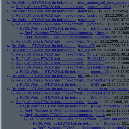
Re: Welches ETWAS hab ihr bekommen..
(
der_spinner_mit_dem_weissen
Re(2): Welches ETWAS hab ihr bekommen..
(
hometech.v2.0
am 23.12.2
Re: Welches ETWAS hab ihr bekommen..
(
farmi
am 23.12.2008, 03:24:54)
Re(2): Welches ETWAS hab ihr bekommen..
(
andvol
am 23.12.2008, 08
Re: Welches ETWAS hab ihr bekommen..
(
ok4you-at
am 23.12.2008, 07:2
Re(2): Welches ETWAS hab ihr bekommen..
(
Noyx
am 23.12.2008, 07:4
Re(3): Welches ETWAS hab ihr bekommen..
(
ok4you-at
am 23.12.200
Re(4): Welches ETWAS hab ihr bekommen..
(
Noyx
am 23.12.2008,
Re(4): Welches ETWAS hab ihr bekommen..
(
Superfast
am 23.12.2
Re(2): Welches ETWAS hab ihr bekommen..
(
Flip
am 23.12.2008, 10:31
Re: Welches ETWAS hab ihr bekommen..
(
bono_d70
am 23.12.2008, 07:2
Re: Welches ETWAS hab ihr bekommen..
(
Dr.Betz
am 23.12.2008, 08:11:0
Re(2): Welches ETWAS hab ihr bekommen..
(
Mr L
am 23.12.2008, 08:11
Re(2): Welches ETWAS hab ihr bekommen..
(
Flo061180
am 23.12.2008,
Re(2): Welches ETWAS hab ihr bekommen..
(
monster23
am 23.12.2008,
Re(2): Welches ETWAS hab ihr bekommen..
(
Desolationrob
am 23.12.20
Re(3): Welches ETWAS hab ihr bekommen..
(
monster23
am 23.12.20
Re: Welches ETWAS hab ihr bekommen..
(
td1
am 23.12.2008, 08:18:35)
Re(2): Welches ETWAS hab ihr bekommen..
(
Games2Game
am 23.12.2
Re(3): Welches ETWAS hab ihr bekommen..
(
OSSI
am 23.12.2008, 0
Re: Welches ETWAS hab ihr bekommen..
(
Oliver_nur echt mit 2 Kastratern
Re(2): Welches ETWAS hab ihr bekommen..
(
Games2Game
am 23.12.2
Re(3): Welches ETWAS hab ihr bekommen..
(
User6465
am 23.12.200
Re(2): Welches ETWAS hab ihr bekommen..
(
Marax
am 23.12.2008, 08:
Re(3): Welches ETWAS hab ihr bekommen..
(
Oliver_nur echt mit 2 K
Re(4): Welches ETWAS hab ihr bekommen..
(
q.e.d.
am 23.12.2008
Re(4): Welches ETWAS hab ihr bekommen..
(
hariw
am 23.12.2008
Re(5): Welches ETWAS hab ihr bekommen..
(
Oliver_nur echt mi
Re(6): Welches ETWAS hab ihr bekommen..
(
Srv-02
am 23.1
Re(7): Welches ETWAS hab ihr bekommen..
(
monster23
a