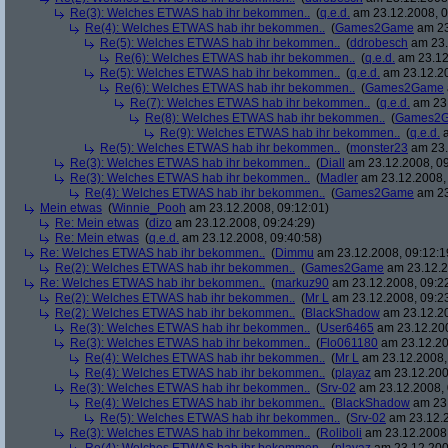
Re(3): Welches ETWAS hab ihr bekommen..
(
q.e.d.
am 23.12.2008, 0
Re(4): Welches ETWAS hab ihr bekommen..
(
Games2Game
am 23
Re(5): Welches ETWAS hab ihr bekommen..
(
ddrobesch
am 23.
Re(6): Welches ETWAS hab ihr bekommen..
(
q.e.d.
am 23.12
Re(5): Welches ETWAS hab ihr bekommen..
(
q.e.d.
am 23.12.20
Re(6): Welches ETWAS hab ihr bekommen..
(
Games2Game
Re(7): Welches ETWAS hab ihr bekommen..
(
q.e.d.
am 23.
Re(8): Welches ETWAS hab ihr bekommen..
(
Games2
Re(9): Welches ETWAS hab ihr bekommen..
(
q.e.d.
a
Re(5): Welches ETWAS hab ihr bekommen..
(
monster23
am 23.
Re(3): Welches ETWAS hab ihr bekommen..
(
Diall
am 23.12.2008, 09
Re(3): Welches ETWAS hab ihr bekommen..
(
Madler
am 23.12.2008, 
Re(4): Welches ETWAS hab ihr bekommen..
(
Games2Game
am 23
Mein etwas
(
Winnie_Pooh
am 23.12.2008, 09:12:01)
Re: Mein etwas
(
dizo
am 23.12.2008, 09:24:29)
Re: Mein etwas
(
q.e.d.
am 23.12.2008, 09:40:58)
Re: Welches ETWAS hab ihr bekommen..
(
Dimmu
am 23.12.2008, 09:12:1
Re(2): Welches ETWAS hab ihr bekommen..
(
Games2Game
am 23.12.2
Re: Welches ETWAS hab ihr bekommen..
(
markuz90
am 23.12.2008, 09:2
Re(2): Welches ETWAS hab ihr bekommen..
(
Mr L
am 23.12.2008, 09:2
Re(2): Welches ETWAS hab ihr bekommen..
(
BlackShadow
am 23.12.20
Re(3): Welches ETWAS hab ihr bekommen..
(
User6465
am 23.12.200
Re(3): Welches ETWAS hab ihr bekommen..
(
Flo061180
am 23.12.20
Re(4): Welches ETWAS hab ihr bekommen..
(
Mr L
am 23.12.2008,
Re(4): Welches ETWAS hab ihr bekommen..
(
playaz
am 23.12.200
Re(3): Welches ETWAS hab ihr bekommen..
(
Srv-02
am 23.12.2008, 
Re(4): Welches ETWAS hab ihr bekommen..
(
BlackShadow
am 23.
Re(5): Welches ETWAS hab ihr bekommen..
(
Srv-02
am 23.12.2
Re(3): Welches ETWAS hab ihr bekommen..
(
Roliboli
am 23.12.2008,