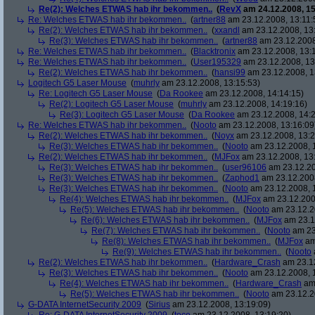
Re(2): Welches ETWAS hab ihr bekommen..
(
RevX
am 24.12.2008, 15
Re: Welches ETWAS hab ihr bekommen..
(
artner88
am 23.12.2008, 13:11:
Re(2): Welches ETWAS hab ihr bekommen..
(
xxandl
am 23.12.2008, 13
Re(3): Welches ETWAS hab ihr bekommen..
(
artner88
am 23.12.2008
Re: Welches ETWAS hab ihr bekommen..
(
Blacktronix
am 23.12.2008, 13:
Re: Welches ETWAS hab ihr bekommen..
(
User195329
am 23.12.2008, 13
Re(2): Welches ETWAS hab ihr bekommen..
(
hansi99
am 23.12.2008, 1
Logitech G5 Laser Mouse
(
muhrly
am 23.12.2008, 13:15:53)
Re: Logitech G5 Laser Mouse
(
Da Rookee
am 23.12.2008, 14:14:15)
Re(2): Logitech G5 Laser Mouse
(
muhrly
am 23.12.2008, 14:19:16)
Re(3): Logitech G5 Laser Mouse
(
Da Rookee
am 23.12.2008, 14:2
Re: Welches ETWAS hab ihr bekommen..
(
Nooto
am 23.12.2008, 13:16:09
Re(2): Welches ETWAS hab ihr bekommen..
(
Noyx
am 23.12.2008, 13:2
Re(3): Welches ETWAS hab ihr bekommen..
(
Nooto
am 23.12.2008, 
Re(2): Welches ETWAS hab ihr bekommen..
(
MJFox
am 23.12.2008, 13
Re(3): Welches ETWAS hab ihr bekommen..
(
user96106
am 23.12.20
Re(3): Welches ETWAS hab ihr bekommen..
(
Zaphod1
am 23.12.2008
Re(3): Welches ETWAS hab ihr bekommen..
(
Nooto
am 23.12.2008, 
Re(4): Welches ETWAS hab ihr bekommen..
(
MJFox
am 23.12.200
Re(5): Welches ETWAS hab ihr bekommen..
(
Nooto
am 23.12.2
Re(6): Welches ETWAS hab ihr bekommen..
(
MJFox
am 23.1
Re(7): Welches ETWAS hab ihr bekommen..
(
Nooto
am 23
Re(8): Welches ETWAS hab ihr bekommen..
(
MJFox
am
Re(9): Welches ETWAS hab ihr bekommen..
(
Nooto
Re(2): Welches ETWAS hab ihr bekommen..
(
Hardware_Crash
am 23.12
Re(3): Welches ETWAS hab ihr bekommen..
(
Nooto
am 23.12.2008, 
Re(4): Welches ETWAS hab ihr bekommen..
(
Hardware_Crash
am 
Re(5): Welches ETWAS hab ihr bekommen..
(
Nooto
am 23.12.2
G-DATA InternetSecurity 2009
(
Sirius
am 23.12.2008, 13:19:09)