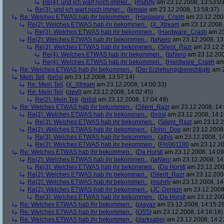
Re(4): und ich wart noch immer...
(
muhrly
am 23.12.2008, 13:53:03
Re(3): und ich wart noch immer...
(
female
am 23.12.2008, 13:58:37)
Re: Welches ETWAS hab ihr bekommen..
(
Hardware_Crash
am 23.12.2008
Re(2): Welches ETWAS hab ihr bekommen..
(
X_Xtream
am 23.12.2008,
Re(3): Welches ETWAS hab ihr bekommen..
(
Hardware_Crash
am 23
Re(2): Welches ETWAS hab ihr bekommen..
(
taNero
am 23.12.2008, 13
Re(3): Welches ETWAS hab ihr bekommen..
(
Silent_Razr
am 23.12.2
Re(4): Welches ETWAS hab ihr bekommen..
(
taNero
am 23.12.200
Re(4): Welches ETWAS hab ihr bekommen..
(
Hardware_Crash
am 
Re: Welches ETWAS hab ihr bekommen..
(
Der Erziehungsberechtigte
am 2
Mein Teil
(
brösl
am 23.12.2008, 13:57:14)
Re: Mein Teil
(
X_Xtream
am 23.12.2008, 14:00:33)
Re: Mein Teil
(
dev0
am 23.12.2008, 14:02:45)
Re(2): Mein Teil
(
brösl
am 23.12.2008, 17:04:49)
Re: Welches ETWAS hab ihr bekommen..
(
Silent_Razr
am 23.12.2008, 14:
Re(2): Welches ETWAS hab ihr bekommen..
(
brösl
am 23.12.2008, 14:1
Re(3): Welches ETWAS hab ihr bekommen..
(
Silent_Razr
am 23.12.2
Re(2): Welches ETWAS hab ihr bekommen..
(
John_Doe
am 23.12.2008,
Re(3): Welches ETWAS hab ihr bekommen..
(
athis
am 23.12.2008, 14
Re(3): Welches ETWAS hab ihr bekommen..
(
Flo061180
am 23.12.20
Re: Welches ETWAS hab ihr bekommen..
(
Da Horstl
am 23.12.2008, 14:09
Re(2): Welches ETWAS hab ihr bekommen..
(
taNero
am 23.12.2008, 14
Re(3): Welches ETWAS hab ihr bekommen..
(
Da Horstl
am 23.12.200
Re(2): Welches ETWAS hab ihr bekommen..
(
Silent_Razr
am 23.12.2008
Re(2): Welches ETWAS hab ihr bekommen..
(
muhrly
am 23.12.2008, 14
Re(2): Welches ETWAS hab ihr bekommen..
(
JC-Denton
am 23.12.2008,
Re(3): Welches ETWAS hab ihr bekommen..
(
Da Horstl
am 23.12.200
Re: Welches ETWAS hab ihr bekommen..
(
playaz
am 23.12.2008, 14:15:2
Re: Welches ETWAS hab ihr bekommen..
(
OSSI
am 23.12.2008, 14:16:18)
Re: Welches ETWAS hab ihr bekommen..
(
darksaber
am 23.12.2008, 14:2