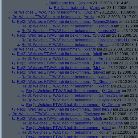
Dafür habe ich...
(
vex
am 23.12.2008, 13:14:46)
Re: Dafür habe ich...
(
Arrris
am 23.12.2008, 13:29
Re: Welches ETWAS hab ihr bekommen..
(
Gwp
am 23.12.2008, 10:09:49)
Re: Welches ETWAS hab ihr bekommen..
(
Arrris
am 23.12.2008, 10:17:00)
Re(2): Welches ETWAS hab ihr bekommen..
(
Games2Game
am 23.12.2
Re(3): Welches ETWAS hab ihr bekommen..
(
schop18
am 23.12.2008
Re(3): Welches ETWAS hab ihr bekommen..
(
monster23
am 23.12.20
Re(2): Welches ETWAS hab ihr bekommen..
(
Srv-02
am 23.12.2008, 10
Re(3): Welches ETWAS hab ihr bekommen..
(
dasistmeinnick11+
am 2
Re(3): Welches ETWAS hab ihr bekommen..
(
Arrris
am 23.12.2008, 1
Re: Welches ETWAS hab ihr bekommen..
(
xxandl
am 23.12.2008, 10:21:11
Re(2): Welches ETWAS hab ihr bekommen..
(
plotti
am 23.12.2008, 10:2
Re(3): Welches ETWAS hab ihr bekommen..
(
Arrris
am 23.12.2008, 1
Re(2): Welches ETWAS hab ihr bekommen..
(
Flo061180
am 23.12.2008,
Re(2): Welches ETWAS hab ihr bekommen..
(
Mr L
am 23.12.2008, 10:2
Re(2): Welches ETWAS hab ihr bekommen..
(
playaz
am 23.12.2008, 10
Re(3): Welches ETWAS hab ihr bekommen..
(
xxandl
am 23.12.2008, 
Re(2): Welches ETWAS hab ihr bekommen..
(
X_Xtream
am 23.12.2008,
Re(3): Welches ETWAS hab ihr bekommen..
(
xxandl
am 23.12.2008, 
Re(4): Welches ETWAS hab ihr bekommen..
(
X_Xtream
am 23.12.
Re(3): Welches ETWAS hab ihr bekommen..
(
Games2Game
am 23.12
Re(3): Welches ETWAS hab ihr bekommen..
(
playaz
am 23.12.2008, 
Re(4): Welches ETWAS hab ihr bekommen..
(
X_Xtream
am 23.12.
Re(2): Welches ETWAS hab ihr bekommen..
(
monster23
am 23.12.2008,
Re: Welches ETWAS hab ihr bekommen..
(
Psylence
am 23.12.2008, 10:22
Re(2): Welches ETWAS hab ihr bekommen..
(
plotti
am 23.12.2008, 10:2
Re(3): Welches ETWAS hab ihr bekommen..
(
Games2Game
am 23.12
Re(4): Welches ETWAS hab ihr bekommen..
(
plotti
am 23.12.2008,
Re(3): Welches ETWAS hab ihr bekommen..
(
Roli
am 23.12.2008, 10
Re(4): Welches ETWAS hab ihr bekommen..
(
plotti
am 23.12.2008,