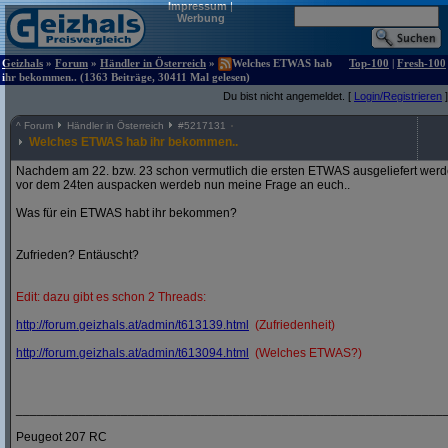
Impressum
|
Werbung
Geizhals
»
Forum
»
Händler in Österreich
»
Welches ETWAS hab
Top-100
|
Fresh-100
ihr bekommen.. (1363 Beiträge, 30411 Mal gelesen)
Du bist nicht angemeldet. [
Login/Registrieren
]
^
Forum
Händler in Österreich
#
5217131
Welches ETWAS hab ihr bekommen..
Nachdem am 22. bzw. 23 schon vermutlich die ersten ETWAS ausgeliefert werden
vor dem 24ten auspacken werdeb nun meine Frage an euch..
Was für ein ETWAS habt ihr bekommen?
Zufrieden? Entäuscht?
Edit: dazu gibt es schon 2 Threads:
http:/
/
forum.geizhals.at/
admin/
t613139.html
(Zufriedenheit)
http:/
/
forum.geizhals.at/
admin/
t613094.html
(Welches ETWAS?)
_____________________________________________________________
Peugeot 207 RC