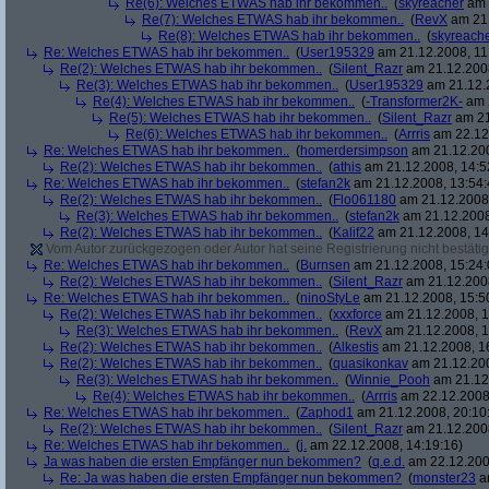
Re(6): Welches ETWAS hab ihr bekommen..
(
skyreacher
am 
Re(7): Welches ETWAS hab ihr bekommen..
(
RevX
am 21.
Re(8): Welches ETWAS hab ihr bekommen..
(
skyreach
Re: Welches ETWAS hab ihr bekommen..
(
User195329
am 21.12.2008, 11
Re(2): Welches ETWAS hab ihr bekommen..
(
Silent_Razr
am 21.12.2008
Re(3): Welches ETWAS hab ihr bekommen..
(
User195329
am 21.12.2
Re(4): Welches ETWAS hab ihr bekommen..
(
-Transformer2K-
am 2
Re(5): Welches ETWAS hab ihr bekommen..
(
Silent_Razr
am 21
Re(6): Welches ETWAS hab ihr bekommen..
(
Arrris
am 22.12.
Re: Welches ETWAS hab ihr bekommen..
(
homerdersimpson
am 21.12.200
Re(2): Welches ETWAS hab ihr bekommen..
(
athis
am 21.12.2008, 14:5
Re: Welches ETWAS hab ihr bekommen..
(
stefan2k
am 21.12.2008, 13:54:
Re(2): Welches ETWAS hab ihr bekommen..
(
Flo061180
am 21.12.2008,
Re(3): Welches ETWAS hab ihr bekommen..
(
stefan2k
am 21.12.2008
Re(2): Welches ETWAS hab ihr bekommen..
(
Kalif22
am 21.12.2008, 14
Vom Autor zurückgezogen oder Autor hat seine Registrierung nicht bestätig
Re: Welches ETWAS hab ihr bekommen..
(
Burnsen
am 21.12.2008, 15:24:
Re(2): Welches ETWAS hab ihr bekommen..
(
Silent_Razr
am 21.12.2008
Re: Welches ETWAS hab ihr bekommen..
(
ninoStyLe
am 21.12.2008, 15:5
Re(2): Welches ETWAS hab ihr bekommen..
(
xxxforce
am 21.12.2008, 1
Re(3): Welches ETWAS hab ihr bekommen..
(
RevX
am 21.12.2008, 1
Re(2): Welches ETWAS hab ihr bekommen..
(
Alkestis
am 21.12.2008, 1
Re(2): Welches ETWAS hab ihr bekommen..
(
quasikonkav
am 21.12.200
Re(3): Welches ETWAS hab ihr bekommen..
(
Winnie_Pooh
am 21.12.
Re(4): Welches ETWAS hab ihr bekommen..
(
Arrris
am 22.12.2008,
Re: Welches ETWAS hab ihr bekommen..
(
Zaphod1
am 21.12.2008, 20:10
Re(2): Welches ETWAS hab ihr bekommen..
(
Silent_Razr
am 21.12.2008
Re: Welches ETWAS hab ihr bekommen..
(
j.
am 22.12.2008, 14:19:16)
Ja was haben die ersten Empfänger nun bekommen?
(
q.e.d.
am 22.12.200
Re: Ja was haben die ersten Empfänger nun bekommen?
(
monster23
am