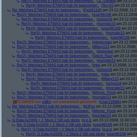
Re(3): Welches ETWAS hab ihr bekommen..
(
JC-Denton
am 23.12.20
Re(4): Welches ETWAS hab ihr bekommen..
(
Srv-02
am 23.12.2008
Re: Welches ETWAS hab ihr bekommen..
(
Flo061180
am 23.12.2008, 11:2
Re(2): Welches ETWAS hab ihr bekommen..
(
user96106
am 23.12.2008,
Re(3): Welches ETWAS hab ihr bekommen..
(
schop18
am 23.12.2008
Re(3): Welches ETWAS hab ihr bekommen..
(
monster23
am 23.12.20
Re(4): Welches ETWAS hab ihr bekommen..
(
user96106
am 23.12.
Re(5): Welches ETWAS hab ihr bekommen..
(
monster23
am 23.
Re(6): Welches ETWAS hab ihr bekommen..
(
user96106
am 2
Re(2): Welches ETWAS hab ihr bekommen..
(
Atomicman
am 23.12.2008
Re(2): Welches ETWAS hab ihr bekommen..
(
Mikey123
am 23.12.2008, 
Re(3): Welches ETWAS hab ihr bekommen..
(
bigpower
am 23.12.200
Re(2): Welches ETWAS hab ihr bekommen..
(
Silent_Razr
am 23.12.2008
Re(3): Welches ETWAS hab ihr bekommen..
(
monster23
am 23.12.20
Re(2): Welches ETWAS hab ihr bekommen..
(
mko
am 23.12.2008, 11:31
Re(3): Welches ETWAS hab ihr bekommen..
(
schop18
am 23.12.2008
Re(4): Welches ETWAS hab ihr bekommen..
(
mko
am 23.12.2008, 
Re(4): Welches ETWAS hab ihr bekommen..
(
Mikey123
am 23.12.2
Re(5): Welches ETWAS hab ihr bekommen..
(
schop18
am 23.12
Re(5): Welches ETWAS hab ihr bekommen..
(
monster23
am 23.
Re(2): Welches ETWAS hab ihr bekommen..
(
Winnie_Pooh
am 23.12.20
Re(2): Welches ETWAS hab ihr bekommen..
(
monster23
am 23.12.2008,
PLONKED von
mtths
: auf userwunsch geloescht
(
User128884
am 23.12
Re: Welches ETWAS hab ihr bekommen..
(
MJFox
am 23.12.2008, 11:36:54
Re(2): Welches ETWAS hab ihr bekommen..
(
Winnie_Pooh
am 23.12.20
Re(2): Welches ETWAS hab ihr bekommen..
(
monster23
am 23.12.2008,
G Data Av2009 + 2 Stück 2 GB usb sticks
(
q.e.d.
am 23.12.2008, 11:40:12)
Re: G Data Av2009 + 2 Stück 2 GB usb sticks
(
user96106
am 23.12.2008
Re(2): G Data Av2009 + 2 Stück 2 GB usb sticks
(
q.e.d.
am 23.12.2008
Re(3): G Data Av2009 + 2 Stück 2 GB usb sticks
(
user96106
am 23.