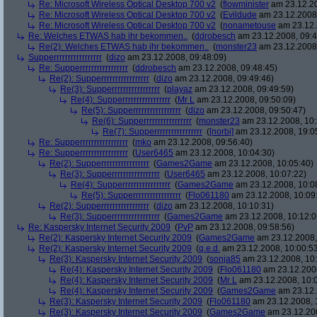
Re: Microsoft Wireless Optical Desktop 700 v2
(
flowminister
am 23.12.20
Re: Microsoft Wireless Optical Desktop 700 v2
(
Evildude
am 23.12.2008,
Re: Microsoft Wireless Optical Desktop 700 v2
(
nonametouse
am 23.12.
Re: Welches ETWAS hab ihr bekommen..
(
ddrobesch
am 23.12.2008, 09:4
Re(2): Welches ETWAS hab ihr bekommen..
(
monster23
am 23.12.2008,
Supperrrrrrrrrrrrrrrrr
(
dizo
am 23.12.2008, 09:48:09)
Re: Supperrrrrrrrrrrrrrrrr
(
ddrobesch
am 23.12.2008, 09:48:45)
Re(2): Supperrrrrrrrrrrrrrrrr
(
dizo
am 23.12.2008, 09:49:46)
Re(3): Supperrrrrrrrrrrrrrrrr
(
playaz
am 23.12.2008, 09:49:59)
Re(4): Supperrrrrrrrrrrrrrrrr
(
Mr L
am 23.12.2008, 09:50:09)
Re(5): Supperrrrrrrrrrrrrrrrr
(
dizo
am 23.12.2008, 09:50:47)
Re(6): Supperrrrrrrrrrrrrrrrr
(
monster23
am 23.12.2008, 10:
Re(7): Supperrrrrrrrrrrrrrrrr
(
[norbi]
am 23.12.2008, 19:0
Re: Supperrrrrrrrrrrrrrrrr
(
mko
am 23.12.2008, 09:56:40)
Re: Supperrrrrrrrrrrrrrrrr
(
User6465
am 23.12.2008, 10:04:30)
Re(2): Supperrrrrrrrrrrrrrrrr
(
Games2Game
am 23.12.2008, 10:05:40)
Re(3): Supperrrrrrrrrrrrrrrrr
(
User6465
am 23.12.2008, 10:07:22)
Re(4): Supperrrrrrrrrrrrrrrrr
(
Games2Game
am 23.12.2008, 10:0
Re(5): Supperrrrrrrrrrrrrrrrr
(
Flo061180
am 23.12.2008, 10:09
Re(2): Supperrrrrrrrrrrrrrrrr
(
dizo
am 23.12.2008, 10:10:31)
Re(3): Supperrrrrrrrrrrrrrrrr
(
Games2Game
am 23.12.2008, 10:12:0
Re: Kaspersky Internet Security 2009
(
PvP
am 23.12.2008, 09:58:56)
Re(2): Kaspersky Internet Security 2009
(
Games2Game
am 23.12.2008,
Re(2): Kaspersky Internet Security 2009
(
q.e.d.
am 23.12.2008, 10:00:5
Re(3): Kaspersky Internet Security 2009
(
sonja85
am 23.12.2008, 10:
Re(4): Kaspersky Internet Security 2009
(
Flo061180
am 23.12.2008
Re(4): Kaspersky Internet Security 2009
(
Mr L
am 23.12.2008, 10:
Re(4): Kaspersky Internet Security 2009
(
Games2Game
am 23.12.
Re(3): Kaspersky Internet Security 2009
(
Flo061180
am 23.12.2008, 
Re(3): Kaspersky Internet Security 2009
(
Games2Game
am 23.12.200