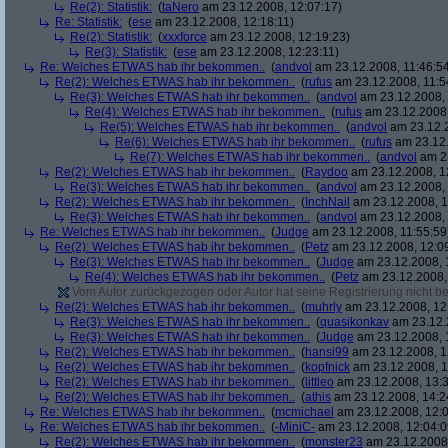
Re(2): Statistik:
(
taNero
am 23.12.2008, 12:07:17)
Re: Statistik:
(
ese
am 23.12.2008, 12:18:11)
Re(2): Statistik:
(
xxxforce
am 23.12.2008, 12:19:23)
Re(3): Statistik:
(
ese
am 23.12.2008, 12:23:11)
Re: Welches ETWAS hab ihr bekommen..
(
andvol
am 23.12.2008, 11:46:5
Re(2): Welches ETWAS hab ihr bekommen..
(
rufus
am 23.12.2008, 11:5
Re(3): Welches ETWAS hab ihr bekommen..
(
andvol
am 23.12.2008, 
Re(4): Welches ETWAS hab ihr bekommen..
(
rufus
am 23.12.2008,
Re(5): Welches ETWAS hab ihr bekommen..
(
andvol
am 23.12.2
Re(6): Welches ETWAS hab ihr bekommen..
(
rufus
am 23.12.
Re(7): Welches ETWAS hab ihr bekommen..
(
andvol
am 23
Re(2): Welches ETWAS hab ihr bekommen..
(
Raydoo
am 23.12.2008, 1
Re(3): Welches ETWAS hab ihr bekommen..
(
andvol
am 23.12.2008, 
Re(2): Welches ETWAS hab ihr bekommen..
(
InchNail
am 23.12.2008, 1
Re(3): Welches ETWAS hab ihr bekommen..
(
andvol
am 23.12.2008, 
Re: Welches ETWAS hab ihr bekommen..
(
Judge
am 23.12.2008, 11:55:59
Re(2): Welches ETWAS hab ihr bekommen..
(
Petz
am 23.12.2008, 12:0
Re(3): Welches ETWAS hab ihr bekommen..
(
Judge
am 23.12.2008, 
Re(4): Welches ETWAS hab ihr bekommen..
(
Petz
am 23.12.2008,
Vom Autor zurückgezogen oder Autor hat seine Registrierung nicht bes
Re(2): Welches ETWAS hab ihr bekommen..
(
muhrly
am 23.12.2008, 12
Re(3): Welches ETWAS hab ihr bekommen..
(
quasikonkav
am 23.12.
Re(3): Welches ETWAS hab ihr bekommen..
(
Judge
am 23.12.2008, 
Re(2): Welches ETWAS hab ihr bekommen..
(
hansi99
am 23.12.2008, 1
Re(2): Welches ETWAS hab ihr bekommen..
(
kopfnick
am 23.12.2008, 1
Re(2): Welches ETWAS hab ihr bekommen..
(
littleo
am 23.12.2008, 13:3
Re(2): Welches ETWAS hab ihr bekommen..
(
athis
am 23.12.2008, 14:2
Re: Welches ETWAS hab ihr bekommen..
(
mcmichael
am 23.12.2008, 12:0
Re: Welches ETWAS hab ihr bekommen..
(
-MiniC-
am 23.12.2008, 12:04:0
Re(2): Welches ETWAS hab ihr bekommen..
(
monster23
am 23.12.2008,