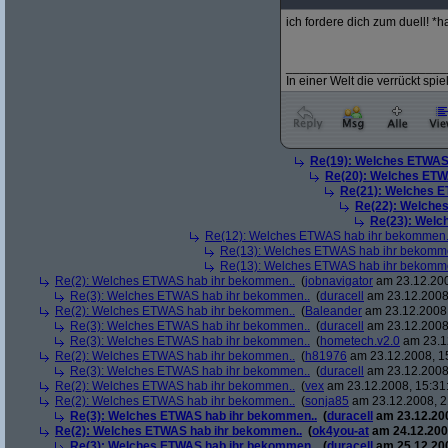
ich fordere dich zum duell! 
_______________________
In einer Welt die verrückt spiel
Re(19): Welches ETWAS
Re(20): Welches ETW
Re(21): Welches E
Re(22): Welche
Re(23): Welc
Re(12): Welches ETWAS hab ihr bekommen.
Re(13): Welches ETWAS hab ihr bekomm
Re(13): Welches ETWAS hab ihr bekomm
Re(2): Welches ETWAS hab ihr bekommen..
(
jobnavigator
am 23.12.200
Re(3): Welches ETWAS hab ihr bekommen..
(
duracell
am 23.12.2008,
Re(2): Welches ETWAS hab ihr bekommen..
(
Baleander
am 23.12.2008,
Re(3): Welches ETWAS hab ihr bekommen..
(
duracell
am 23.12.2008,
Re(3): Welches ETWAS hab ihr bekommen..
(
hometech.v2.0
am 23.12
Re(2): Welches ETWAS hab ihr bekommen..
(
h81976
am 23.12.2008, 1
Re(3): Welches ETWAS hab ihr bekommen..
(
duracell
am 23.12.2008,
Re(2): Welches ETWAS hab ihr bekommen..
(
vex
am 23.12.2008, 15:31
Re(2): Welches ETWAS hab ihr bekommen..
(
sonja85
am 23.12.2008, 2
Re(3): Welches ETWAS hab ihr bekommen..
(
duracell
am 23.12.200
Re(2): Welches ETWAS hab ihr bekommen..
(
ok4you-at
am 24.12.200
Re(3): Welches ETWAS hab ihr bekommen..
(
duracell
am 25.12.200