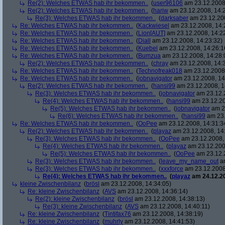
Re(2): Welches ETWAS hab ihr bekommen..
(
user96106
am 23.12.2008,
Re(2): Welches ETWAS hab ihr bekommen..
(
hariw
am 23.12.2008, 14:
Re(3): Welches ETWAS hab ihr bekommen..
(
darksaber
am 23.12.200
Re: Welches ETWAS hab ihr bekommen..
(
Kackwiesel
am 23.12.2008, 14:
Re: Welches ETWAS hab ihr bekommen..
(
Lion[AUT]
am 23.12.2008, 14:2
Re: Welches ETWAS hab ihr bekommen..
(
Diall
am 23.12.2008, 14:23:32)
Re: Welches ETWAS hab ihr bekommen..
(
Kuebel
am 23.12.2008, 14:26:1
Re: Welches ETWAS hab ihr bekommen..
(
Bumzua
am 23.12.2008, 14:28:
Re(2): Welches ETWAS hab ihr bekommen..
(
chray
am 23.12.2008, 14:
Re: Welches ETWAS hab ihr bekommen..
(
Technofreak018
am 23.12.2008,
Re: Welches ETWAS hab ihr bekommen..
(
jobnavigator
am 23.12.2008, 14
Re(2): Welches ETWAS hab ihr bekommen..
(
hansi99
am 23.12.2008, 1
Re(3): Welches ETWAS hab ihr bekommen..
(
jobnavigator
am 23.12.2
Re(4): Welches ETWAS hab ihr bekommen..
(
hansi99
am 23.12.20
Re(5): Welches ETWAS hab ihr bekommen..
(
jobnavigator
am 23
Re(6): Welches ETWAS hab ihr bekommen..
(
hansi99
am 23.
Re: Welches ETWAS hab ihr bekommen..
(
OoPee
am 23.12.2008, 14:31:3
Re(2): Welches ETWAS hab ihr bekommen..
(
playaz
am 23.12.2008, 14
Re(3): Welches ETWAS hab ihr bekommen..
(
OoPee
am 23.12.2008, 
Re(4): Welches ETWAS hab ihr bekommen..
(
playaz
am 23.12.200
Re(5): Welches ETWAS hab ihr bekommen..
(
OoPee
am 23.12.2
Re(3): Welches ETWAS hab ihr bekommen..
(
leave_my_name_out
am
Re(3): Welches ETWAS hab ihr bekommen..
(
xxxforce
am 23.12.2008
Re(4): Welches ETWAS hab ihr bekommen..
(
playaz
am 24.12.20
kleine Zwischenbilanz
(
brösl
am 23.12.2008, 14:34:05)
Re: kleine Zwischenbilanz
(
AVS
am 23.12.2008, 14:36:14)
Re(2): kleine Zwischenbilanz
(
brösl
am 23.12.2008, 14:38:13)
Re(3): kleine Zwischenbilanz
(
AVS
am 23.12.2008, 14:40:11)
Re: kleine Zwischenbilanz
(
Tintifax76
am 23.12.2008, 14:38:19)
Re: kleine Zwischenbilanz
(
muhrly
am 23.12.2008, 14:41:53)