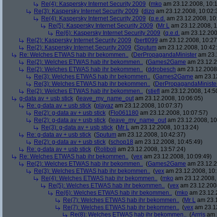
Re(4): Kaspersky Internet Security 2009
(
mko
am 23.12.2008, 10:1
Re(3): Kaspersky Internet Security 2009
(
dizo
am 23.12.2008, 10:02:
Re(4): Kaspersky Internet Security 2009
(
q.e.d.
am 23.12.2008, 10
Re(5): Kaspersky Internet Security 2009
(
Mr L
am 23.12.2008, 1
Re(6): Kaspersky Internet Security 2009
(
q.e.d.
am 23.12.200
Re(2): Kaspersky Internet Security 2009
(
bertl099
am 23.12.2008, 10:27
Re(2): Kaspersky Internet Security 2009
(
Sputum
am 23.12.2008, 10:42
Re: Welches ETWAS hab ihr bekommen..
(
DerPropagandaMinister
am 23.1
Re(2): Welches ETWAS hab ihr bekommen..
(
Games2Game
am 23.12.2
Re(2): Welches ETWAS hab ihr bekommen..
(
ddrobesch
am 23.12.2008,
Re(3): Welches ETWAS hab ihr bekommen..
(
Games2Game
am 23.12
Re(3): Welches ETWAS hab ihr bekommen..
(
DerPropagandaMiniste
Re(2): Welches ETWAS hab ihr bekommen..
(
stiefl
am 23.12.2008, 14:5
g-data av + usb stick
(
leave_my_name_out
am 23.12.2008, 10:06:05)
Re: g-data av + usb stick
(
playaz
am 23.12.2008, 10:07:37)
Re(2): g-data av + usb stick
(
Flo061180
am 23.12.2008, 10:07:57)
Re(2): g-data av + usb stick
(
leave_my_name_out
am 23.12.2008, 10
Re(3): g-data av + usb stick
(
Mr L
am 23.12.2008, 10:13:24)
Re: g-data av + usb stick
(
Sputum
am 23.12.2008, 10:42:37)
Re(2): g-data av + usb stick
(
schop18
am 23.12.2008, 10:45:49)
Re: g-data av + usb stick
(
Roliboli
am 23.12.2008, 13:57:24)
Re: Welches ETWAS hab ihr bekommen..
(
vex
am 23.12.2008, 10:09:49)
Re(2): Welches ETWAS hab ihr bekommen..
(
Games2Game
am 23.12.2
Re(3): Welches ETWAS hab ihr bekommen..
(
vex
am 23.12.2008, 10:
Re(4): Welches ETWAS hab ihr bekommen..
(
mko
am 23.12.2008, 
Re(5): Welches ETWAS hab ihr bekommen..
(
vex
am 23.12.2008
Re(6): Welches ETWAS hab ihr bekommen..
(
mko
am 23.12.2
Re(7): Welches ETWAS hab ihr bekommen..
(
Mr L
am 23.1
Re(7): Welches ETWAS hab ihr bekommen..
(
vex
am 23.12
Re(8): Welches ETWAS hab ihr bekommen..
(
Arrris
am 2