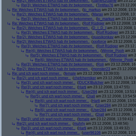
Re(2): Welches ETWAS hab ihr bekommen..
(
Games2Game
am 23.12.2
Re(3): Welches ETWAS hab ihr bekommen..
(
Tintifax76
am 23.12.200
Re: Welches ETWAS hab ihr bekommen..
(
to_markus
am 23.12.2008, 13:3
Re(2): Welches ETWAS hab ihr bekommen..
(
Marax
am 23.12.2008, 13:
Re(3): Welches ETWAS hab ihr bekommen..
(
to_markus
am 23.12.20
Re: Welches ETWAS hab ihr bekommen..
(
Rolf Rüdiger
am 23.12.2008, 13
Re(2): Welches ETWAS hab ihr bekommen..
(
D_I_D_I
am 23.12.2008, 1
Re(3): Welches ETWAS hab ihr bekommen..
(
Rolf Rüdiger
am 23.12.
Re(2): Welches ETWAS hab ihr bekommen..
(
quasikonkav
am 23.12.200
Re(2): Welches ETWAS hab ihr bekommen..
(
xxxforce
am 23.12.2008, 1
Re(3): Welches ETWAS hab ihr bekommen..
(
Rolf Rüdiger
am 23.12.
Re(4): Welches ETWAS hab ihr bekommen..
(
Winnie_Pooh
am 23.
Re(5): Welches ETWAS hab ihr bekommen..
(
Rolf Rüdiger
am 2
Re(6): Welches ETWAS hab ihr bekommen..
(
Winnie_Pooh
a
Re(3): Welches ETWAS hab ihr bekommen..
(
Roli
am 23.12.2008, 16
Re(2): Welches ETWAS hab ihr bekommen..
(
monster23
am 23.12.2008,
Re: und ich wart noch immer...
(
female
am 23.12.2008, 13:39:03)
Re(2): und ich wart noch immer...
(
chefchemiker
am 23.12.2008, 13:43:3
Re(3): und ich wart noch immer...
(
[DUCK]Butcher
am 23.12.2008, 13
Re(3): und ich wart noch immer...
(
Harti
am 23.12.2008, 13:47:55)
Re(4): und ich wart noch immer...
(
User284
am 23.12.2008, 13:51:
Re(5): und ich wart noch immer...
(
Diall
am 23.12.2008, 13:54:5
Re(6): und ich wart noch immer...
(
Harti
am 23.12.2008, 13:5
Re(7): und ich wart noch immer...
(
User284
am 23.12.2008
Re(6): und ich wart noch immer...
(
User284
am 23.12.2008, 1
Re(7): und ich wart noch immer...
(
Diall
am 23.12.2008, 14
Re(3): und ich wart noch immer...
(
female
am 23.12.2008, 13:59:41)
Re(2): und ich wart noch immer...
(
muhrly
am 23.12.2008, 13:48:56)
Re(3): und ich wart noch immer...
(
Harti
am 23.12.2008, 13:49:32)
Re(4): und ich wart noch immer...
(
user96106
am 23.12.2008, 13:5