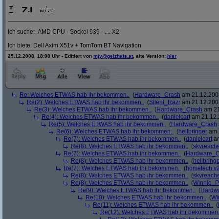
_____________________________________________________________
Ich suche: AMD CPU - Sockel 939 - .... X2
Ich biete: Dell Axim X51v + TomTom BT Navigation
25.12.2008, 18:08 Uhr - Editiert von
mjy@geizhals.at
, alte Version:
hier
Re: Welches ETWAS hab ihr bekommen..
(
Hardware_Crash
am 21.12.2008
Re(2): Welches ETWAS hab ihr bekommen..
(
Silent_Razr
am 21.12.2008
Re(3): Welches ETWAS hab ihr bekommen..
(
Hardware_Crash
am 21
Re(4): Welches ETWAS hab ihr bekommen..
(
danielcart
am 21.12.
Re(5): Welches ETWAS hab ihr bekommen..
(
Hardware_Crash
Re(6): Welches ETWAS hab ihr bekommen..
(
hellbringer
am 2
Re(7): Welches ETWAS hab ihr bekommen..
(
danielcart
am
Re(8): Welches ETWAS hab ihr bekommen..
(
skyreach
Re(7): Welches ETWAS hab ihr bekommen..
(
Hardware_C
Re(8): Welches ETWAS hab ihr bekommen..
(
hellbring
Re(7): Welches ETWAS hab ihr bekommen..
(
hometech.v2
Re(8): Welches ETWAS hab ihr bekommen..
(
skyreach
Re(8): Welches ETWAS hab ihr bekommen..
(
Winnie_
Re(9): Welches ETWAS hab ihr bekommen..
(
Hardw
Re(10): Welches ETWAS hab ihr bekommen..
(
Wi
Re(11): Welches ETWAS hab ihr bekommen..
(
Re(12): Welches ETWAS hab ihr bekommen.