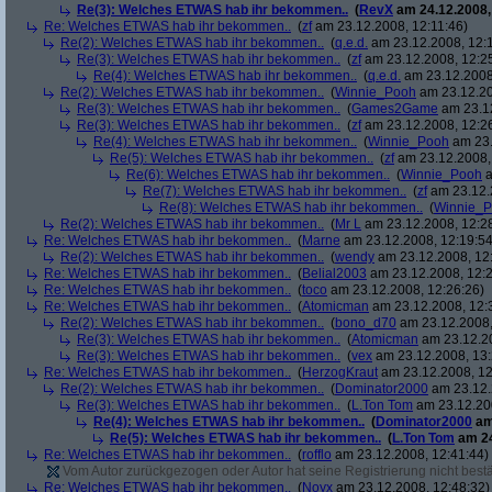
Re(3): Welches ETWAS hab ihr bekommen..
(
RevX
am 24.12.2008,
Re: Welches ETWAS hab ihr bekommen..
(
zf
am 23.12.2008, 12:11:46)
Re(2): Welches ETWAS hab ihr bekommen..
(
q.e.d.
am 23.12.2008, 12:
Re(3): Welches ETWAS hab ihr bekommen..
(
zf
am 23.12.2008, 12:2
Re(4): Welches ETWAS hab ihr bekommen..
(
q.e.d.
am 23.12.2008,
Re(2): Welches ETWAS hab ihr bekommen..
(
Winnie_Pooh
am 23.12.20
Re(3): Welches ETWAS hab ihr bekommen..
(
Games2Game
am 23.12
Re(3): Welches ETWAS hab ihr bekommen..
(
zf
am 23.12.2008, 12:2
Re(4): Welches ETWAS hab ihr bekommen..
(
Winnie_Pooh
am 23.
Re(5): Welches ETWAS hab ihr bekommen..
(
zf
am 23.12.2008,
Re(6): Welches ETWAS hab ihr bekommen..
(
Winnie_Pooh
a
Re(7): Welches ETWAS hab ihr bekommen..
(
zf
am 23.12.
Re(8): Welches ETWAS hab ihr bekommen..
(
Winnie_
Re(2): Welches ETWAS hab ihr bekommen..
(
Mr L
am 23.12.2008, 12:2
Re: Welches ETWAS hab ihr bekommen..
(
Marne
am 23.12.2008, 12:19:54
Re(2): Welches ETWAS hab ihr bekommen..
(
wendy
am 23.12.2008, 12
Re: Welches ETWAS hab ihr bekommen..
(
Belial2003
am 23.12.2008, 12:2
Re: Welches ETWAS hab ihr bekommen..
(
toco
am 23.12.2008, 12:26:26)
Re: Welches ETWAS hab ihr bekommen..
(
Atomicman
am 23.12.2008, 12:
Re(2): Welches ETWAS hab ihr bekommen..
(
bono_d70
am 23.12.2008,
Re(3): Welches ETWAS hab ihr bekommen..
(
Atomicman
am 23.12.20
Re(3): Welches ETWAS hab ihr bekommen..
(
vex
am 23.12.2008, 13:
Re: Welches ETWAS hab ihr bekommen..
(
HerzogKraut
am 23.12.2008, 12
Re(2): Welches ETWAS hab ihr bekommen..
(
Dominator2000
am 23.12.
Re(3): Welches ETWAS hab ihr bekommen..
(
L.Ton Tom
am 23.12.200
Re(4): Welches ETWAS hab ihr bekommen..
(
Dominator2000
am
Re(5): Welches ETWAS hab ihr bekommen..
(
L.Ton Tom
am 24
Re: Welches ETWAS hab ihr bekommen..
(
rofflo
am 23.12.2008, 12:41:44)
Vom Autor zurückgezogen oder Autor hat seine Registrierung nicht bestä
Re: Welches ETWAS hab ihr bekommen..
(
Noyx
am 23.12.2008, 12:48:32)