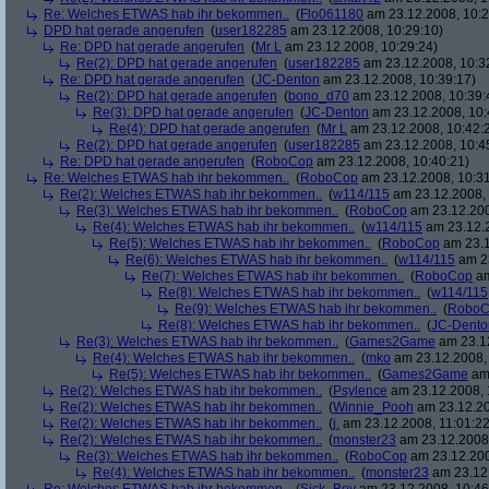
Re: Welches ETWAS hab ihr bekommen..
(
Flo061180
am 23.12.2008, 10:2
DPD hat gerade angerufen
(
user182285
am 23.12.2008, 10:29:10)
Re: DPD hat gerade angerufen
(
Mr L
am 23.12.2008, 10:29:24)
Re(2): DPD hat gerade angerufen
(
user182285
am 23.12.2008, 10:3
Re: DPD hat gerade angerufen
(
JC-Denton
am 23.12.2008, 10:39:17)
Re(2): DPD hat gerade angerufen
(
bono_d70
am 23.12.2008, 10:39:
Re(3): DPD hat gerade angerufen
(
JC-Denton
am 23.12.2008, 10:
Re(4): DPD hat gerade angerufen
(
Mr L
am 23.12.2008, 10:42:
Re(2): DPD hat gerade angerufen
(
user182285
am 23.12.2008, 10:4
Re: DPD hat gerade angerufen
(
RoboCop
am 23.12.2008, 10:40:21)
Re: Welches ETWAS hab ihr bekommen..
(
RoboCop
am 23.12.2008, 10:31
Re(2): Welches ETWAS hab ihr bekommen..
(
w114/115
am 23.12.2008, 
Re(3): Welches ETWAS hab ihr bekommen..
(
RoboCop
am 23.12.200
Re(4): Welches ETWAS hab ihr bekommen..
(
w114/115
am 23.12.2
Re(5): Welches ETWAS hab ihr bekommen..
(
RoboCop
am 23.1
Re(6): Welches ETWAS hab ihr bekommen..
(
w114/115
am 23
Re(7): Welches ETWAS hab ihr bekommen..
(
RoboCop
am
Re(8): Welches ETWAS hab ihr bekommen..
(
w114/115
Re(9): Welches ETWAS hab ihr bekommen..
(
RoboC
Re(8): Welches ETWAS hab ihr bekommen..
(
JC-Dento
Re(3): Welches ETWAS hab ihr bekommen..
(
Games2Game
am 23.12
Re(4): Welches ETWAS hab ihr bekommen..
(
mko
am 23.12.2008, 
Re(5): Welches ETWAS hab ihr bekommen..
(
Games2Game
am 
Re(2): Welches ETWAS hab ihr bekommen..
(
Psylence
am 23.12.2008, 
Re(2): Welches ETWAS hab ihr bekommen..
(
Winnie_Pooh
am 23.12.20
Re(2): Welches ETWAS hab ihr bekommen..
(
j.
am 23.12.2008, 11:01:22
Re(2): Welches ETWAS hab ihr bekommen..
(
monster23
am 23.12.2008,
Re(3): Welches ETWAS hab ihr bekommen..
(
RoboCop
am 23.12.200
Re(4): Welches ETWAS hab ihr bekommen..
(
monster23
am 23.12.