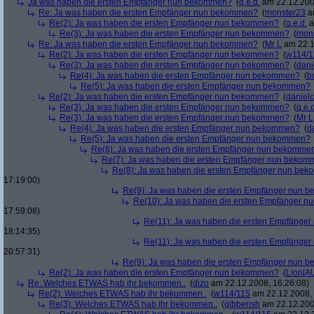
Ja was haben die ersten Empfänger nun bekommen?
(
q.e.d.
am 22.12.200
Re: Ja was haben die ersten Empfänger nun bekommen?
(
monster23
am
Re(2): Ja was haben die ersten Empfänger nun bekommen?
(
q.e.d.
a
Re(3): Ja was haben die ersten Empfänger nun bekommen?
(
mon
Re: Ja was haben die ersten Empfänger nun bekommen?
(
Mr L
am 22.1
Re(2): Ja was haben die ersten Empfänger nun bekommen?
(
w114/1
Re(3): Ja was haben die ersten Empfänger nun bekommen?
(
dani
Re(4): Ja was haben die ersten Empfänger nun bekommen?
(
b
Re(5): Ja was haben die ersten Empfänger nun bekommen?
Re(2): Ja was haben die ersten Empfänger nun bekommen?
(
danielc
Re(3): Ja was haben die ersten Empfänger nun bekommen?
(
q.e.d
Re(3): Ja was haben die ersten Empfänger nun bekommen?
(
Mr L
Re(4): Ja was haben die ersten Empfänger nun bekommen?
(
d
Re(5): Ja was haben die ersten Empfänger nun bekommen?
Re(6): Ja was haben die ersten Empfänger nun bekomme
Re(7): Ja was haben die ersten Empfänger nun beko
Re(8): Ja was haben die ersten Empfänger nun be
17:19:00)
Re(9): Ja was haben die ersten Empfänger nun
Re(10): Ja was haben die ersten Empfänger 
17:59:08)
Re(11): Ja was haben die ersten Empfänge
18:14:35)
Re(11): Ja was haben die ersten Empfänge
20:57:31)
Re(9): Ja was haben die ersten Empfänger nun
Re(2): Ja was haben die ersten Empfänger nun bekommen?
(
Lion[A
Re: Welches ETWAS hab ihr bekommen..
(
dizo
am 22.12.2008, 16:26:08)
Re(2): Welches ETWAS hab ihr bekommen..
(
w114/115
am 22.12.2008, 
Re(3): Welches ETWAS hab ihr bekommen..
(
gibberish
am 22.12.200