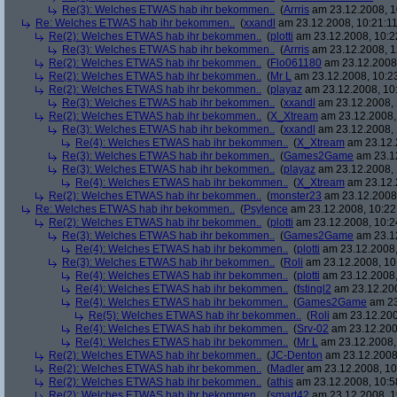
Re(3): Welches ETWAS hab ihr bekommen..
(
Arrris
am 23.12.2008, 1
Re: Welches ETWAS hab ihr bekommen..
(
xxandl
am 23.12.2008, 10:21:11
Re(2): Welches ETWAS hab ihr bekommen..
(
plotti
am 23.12.2008, 10:2
Re(3): Welches ETWAS hab ihr bekommen..
(
Arrris
am 23.12.2008, 1
Re(2): Welches ETWAS hab ihr bekommen..
(
Flo061180
am 23.12.2008,
Re(2): Welches ETWAS hab ihr bekommen..
(
Mr L
am 23.12.2008, 10:2
Re(2): Welches ETWAS hab ihr bekommen..
(
playaz
am 23.12.2008, 10
Re(3): Welches ETWAS hab ihr bekommen..
(
xxandl
am 23.12.2008, 
Re(2): Welches ETWAS hab ihr bekommen..
(
X_Xtream
am 23.12.2008,
Re(3): Welches ETWAS hab ihr bekommen..
(
xxandl
am 23.12.2008, 
Re(4): Welches ETWAS hab ihr bekommen..
(
X_Xtream
am 23.12.
Re(3): Welches ETWAS hab ihr bekommen..
(
Games2Game
am 23.12
Re(3): Welches ETWAS hab ihr bekommen..
(
playaz
am 23.12.2008, 
Re(4): Welches ETWAS hab ihr bekommen..
(
X_Xtream
am 23.12.
Re(2): Welches ETWAS hab ihr bekommen..
(
monster23
am 23.12.2008,
Re: Welches ETWAS hab ihr bekommen..
(
Psylence
am 23.12.2008, 10:22
Re(2): Welches ETWAS hab ihr bekommen..
(
plotti
am 23.12.2008, 10:2
Re(3): Welches ETWAS hab ihr bekommen..
(
Games2Game
am 23.12
Re(4): Welches ETWAS hab ihr bekommen..
(
plotti
am 23.12.2008,
Re(3): Welches ETWAS hab ihr bekommen..
(
Roli
am 23.12.2008, 10
Re(4): Welches ETWAS hab ihr bekommen..
(
plotti
am 23.12.2008,
Re(4): Welches ETWAS hab ihr bekommen..
(
fstingl2
am 23.12.200
Re(4): Welches ETWAS hab ihr bekommen..
(
Games2Game
am 23
Re(5): Welches ETWAS hab ihr bekommen..
(
Roli
am 23.12.200
Re(4): Welches ETWAS hab ihr bekommen..
(
Srv-02
am 23.12.200
Re(4): Welches ETWAS hab ihr bekommen..
(
Mr L
am 23.12.2008,
Re(2): Welches ETWAS hab ihr bekommen..
(
JC-Denton
am 23.12.2008,
Re(2): Welches ETWAS hab ihr bekommen..
(
Madler
am 23.12.2008, 10
Re(2): Welches ETWAS hab ihr bekommen..
(
athis
am 23.12.2008, 10:5
Re(2): Welches ETWAS hab ihr bekommen..
(
smart42
am 23.12.2008, 1