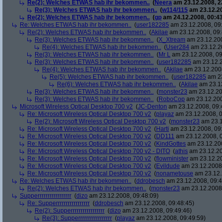
Re(2): Welches ETWAS hab ihr bekommen..
(
Neera
am 23.12.2008, 2
Re(3): Welches ETWAS hab ihr bekommen..
(
w114/115
am 23.12.20
Re(2): Welches ETWAS hab ihr bekommen..
(
gp
am 24.12.2008, 00:43
Re: Welches ETWAS hab ihr bekommen..
(
user182285
am 23.12.2008, 09
Re(2): Welches ETWAS hab ihr bekommen..
(
Akilae
am 23.12.2008, 09:
Re(3): Welches ETWAS hab ihr bekommen..
(
X_Xtream
am 23.12.200
Re(4): Welches ETWAS hab ihr bekommen..
(
User284
am 23.12.20
Re(3): Welches ETWAS hab ihr bekommen..
(
Mr L
am 23.12.2008, 09
Re(3): Welches ETWAS hab ihr bekommen..
(
user182285
am 23.12.2
Re(4): Welches ETWAS hab ihr bekommen..
(
Akilae
am 23.12.2008
Re(5): Welches ETWAS hab ihr bekommen..
(
user182285
am 23
Re(6): Welches ETWAS hab ihr bekommen..
(
Akilae
am 23.12
Re(3): Welches ETWAS hab ihr bekommen..
(
monster23
am 23.12.20
Re(3): Welches ETWAS hab ihr bekommen..
(
RoboCop
am 23.12.200
Microsoft Wireless Optical Desktop 700 v2
(
JC-Denton
am 23.12.2008, 09:
Re: Microsoft Wireless Optical Desktop 700 v2
(
playaz
am 23.12.2008, 0
Re(2): Microsoft Wireless Optical Desktop 700 v2
(
monster23
am 23.1
Re: Microsoft Wireless Optical Desktop 700 v2
(
Harti
am 23.12.2008, 09
Re: Microsoft Wireless Optical Desktop 700 v2
(
DD111
am 23.12.2008, 0
Re: Microsoft Wireless Optical Desktop 700 v2
(
KindGottes
am 23.12.200
Re: Microsoft Wireless Optical Desktop 700 v2 - DITO
(
athis
am 23.12.20
Re: Microsoft Wireless Optical Desktop 700 v2
(
flowminister
am 23.12.20
Re: Microsoft Wireless Optical Desktop 700 v2
(
Evildude
am 23.12.2008,
Re: Microsoft Wireless Optical Desktop 700 v2
(
nonametouse
am 23.12.
Re: Welches ETWAS hab ihr bekommen..
(
ddrobesch
am 23.12.2008, 09:4
Re(2): Welches ETWAS hab ihr bekommen..
(
monster23
am 23.12.2008,
Supperrrrrrrrrrrrrrrrr
(
dizo
am 23.12.2008, 09:48:09)
Re: Supperrrrrrrrrrrrrrrrr
(
ddrobesch
am 23.12.2008, 09:48:45)
Re(2): Supperrrrrrrrrrrrrrrrr
(
dizo
am 23.12.2008, 09:49:46)
Re(3): Supperrrrrrrrrrrrrrrrr
(
playaz
am 23.12.2008, 09:49:59)