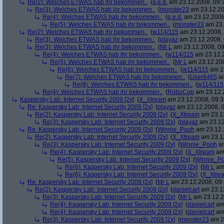
Re(2): Welches ETWAS hab ihr bekommen..
(
q.e.d.
am 23.12.2008, 09:
Re(3): Welches ETWAS hab ihr bekommen..
(
monster23
am 23.12.20
Re(4): Welches ETWAS hab ihr bekommen..
(
q.e.d.
am 23.12.2008
Re(5): Welches ETWAS hab ihr bekommen..
(
monster23
am 23.
Re(2): Welches ETWAS hab ihr bekommen..
(
w114/115
am 23.12.2008, 
Re(3): Welches ETWAS hab ihr bekommen..
(
playaz
am 23.12.2008, 
Re(3): Welches ETWAS hab ihr bekommen..
(
Mr L
am 23.12.2008, 09
Re(4): Welches ETWAS hab ihr bekommen..
(
w114/115
am 23.12.2
Re(5): Welches ETWAS hab ihr bekommen..
(
Mr L
am 23.12.200
Re(6): Welches ETWAS hab ihr bekommen..
(
w114/115
am 23
Re(7): Welches ETWAS hab ihr bekommen..
(
User6465
am
Re(8): Welches ETWAS hab ihr bekommen..
(
w114/115
Re(4): Welches ETWAS hab ihr bekommen..
(
RoboCop
am 23.12.2
Kaspersky Lab: Internet Security 2009 [2x]
(
X_Xtream
am 23.12.2008, 09:3
Re: Kaspersky Lab: Internet Security 2009 [2x]
(
playaz
am 23.12.2008, 0
Re(2): Kaspersky Lab: Internet Security 2009 [2x]
(
X_Xtream
am 23.12
Re(3): Kaspersky Lab: Internet Security 2009 [2x]
(
playaz
am 23.12
Re: Kaspersky Lab: Internet Security 2009 [2x]
(
Winnie_Pooh
am 23.12.
Re(2): Kaspersky Lab: Internet Security 2009 [2x]
(
X_Xtream
am 23.12
Re(3): Kaspersky Lab: Internet Security 2009 [2x]
(
Winnie_Pooh
am
Re(4): Kaspersky Lab: Internet Security 2009 [2x]
(
X_Xtream
am 
Re(5): Kaspersky Lab: Internet Security 2009 [2x]
(
Winnie_P
Re(6): Kaspersky Lab: Internet Security 2009 [2x]
(
Mr L
am 
Re(6): Kaspersky Lab: Internet Security 2009 [2x]
(
X_Xtre
Re: Kaspersky Lab: Internet Security 2009 [2x]
(
Mr L
am 23.12.2008, 09:
Re(2): Kaspersky Lab: Internet Security 2009 [2x]
(
danielcart
am 23.12
Re(3): Kaspersky Lab: Internet Security 2009 [2x]
(
Mr L
am 23.12.2
Re(4): Kaspersky Lab: Internet Security 2009 [2x]
(
danielcart
am 
Re(4): Kaspersky Lab: Internet Security 2009 [2x]
(
danielcart
am 
Re(3): Kaspersky Lab: Internet Security 2009 [2x]
(
monster23
am 23