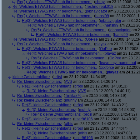
Re(2): Welches ETWAS hab ihr bekommen..
(
chray
am 23.12.2008, 14:
Re: Welches ETWAS hab ihr bekommen..
(
Technofreak018
am 23.12.2008,
Re: Welches ETWAS hab ihr bekommen..
(
jobnavigator
am 23.12.2008, 14
Re(2): Welches ETWAS hab ihr bekommen..
(
hansi99
am 23.12.2008, 1
Re(3): Welches ETWAS hab ihr bekommen..
(
jobnavigator
am 23.12.2
Re(4): Welches ETWAS hab ihr bekommen..
(
hansi99
am 23.12.20
Re(5): Welches ETWAS hab ihr bekommen..
(
jobnavigator
am 23
Re(6): Welches ETWAS hab ihr bekommen..
(
hansi99
am 23.
Re: Welches ETWAS hab ihr bekommen..
(
OoPee
am 23.12.2008, 14:31:3
Re(2): Welches ETWAS hab ihr bekommen..
(
playaz
am 23.12.2008, 14
Re(3): Welches ETWAS hab ihr bekommen..
(
OoPee
am 23.12.2008, 
Re(4): Welches ETWAS hab ihr bekommen..
(
playaz
am 23.12.200
Re(5): Welches ETWAS hab ihr bekommen..
(
OoPee
am 23.12.2
Re(3): Welches ETWAS hab ihr bekommen..
(
leave_my_name_out
am
Re(3): Welches ETWAS hab ihr bekommen..
(
xxxforce
am 23.12.2008
Re(4): Welches ETWAS hab ihr bekommen..
(
playaz
am 24.12.20
kleine Zwischenbilanz
(
brösl
am 23.12.2008, 14:34:05)
Re: kleine Zwischenbilanz
(
AVS
am 23.12.2008, 14:36:14)
Re(2): kleine Zwischenbilanz
(
brösl
am 23.12.2008, 14:38:13)
Re(3): kleine Zwischenbilanz
(
AVS
am 23.12.2008, 14:40:11)
Re: kleine Zwischenbilanz
(
Tintifax76
am 23.12.2008, 14:38:19)
Re: kleine Zwischenbilanz
(
muhrly
am 23.12.2008, 14:41:53)
Re(2): kleine Zwischenbilanz
(
brösl
am 23.12.2008, 14:43:21)
Re(3): kleine Zwischenbilanz
(
muhrly
am 23.12.2008, 14:53:03)
Re(4): kleine Zwischenbilanz
(
brösl
am 23.12.2008, 14:54:32)
Re(2): kleine Zwischenbilanz
(
user96106
am 23.12.2008, 14:43:30)
Re: kleine Zwischenbilanz
(
athis
am 23.12.2008, 14:43:25)
Re(2): kleine Zwischenbilanz
(
brösl
am 23.12.2008, 14:44:47)
Re(3): kleine Zwischenbilanz
(
athis
am 23.12.2008, 14:47:03)
Re(2): kleine Zwischenbilanz
(
user96106
am 23.12.2008, 14:45:05)