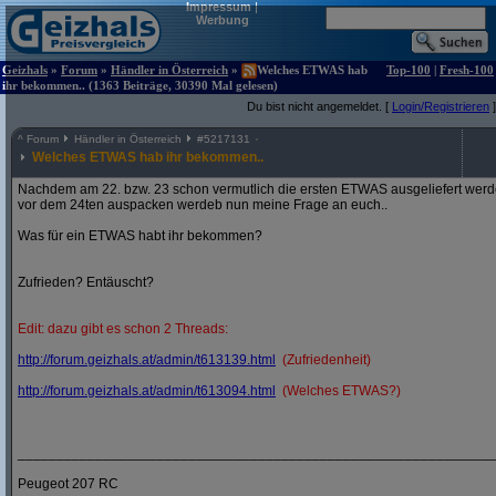
Impressum
|
Werbung
Geizhals
»
Forum
»
Händler in Österreich
»
Welches ETWAS hab
Top-100
|
Fresh-100
ihr bekommen.. (1363 Beiträge, 30390 Mal gelesen)
Du bist nicht angemeldet. [
Login/Registrieren
]
^
Forum
Händler in Österreich
#
5217131
Welches ETWAS hab ihr bekommen..
Nachdem am 22. bzw. 23 schon vermutlich die ersten ETWAS ausgeliefert werden
vor dem 24ten auspacken werdeb nun meine Frage an euch..
Was für ein ETWAS habt ihr bekommen?
Zufrieden? Entäuscht?
Edit: dazu gibt es schon 2 Threads:
http:/
/
forum.geizhals.at/
admin/
t613139.html
(Zufriedenheit)
http:/
/
forum.geizhals.at/
admin/
t613094.html
(Welches ETWAS?)
_____________________________________________________________
Peugeot 207 RC