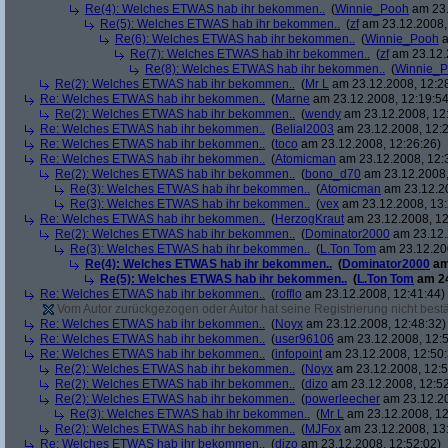
Re(4): Welches ETWAS hab ihr bekommen..
(
Winnie_Pooh
am 23.
Re(5): Welches ETWAS hab ihr bekommen..
(
zf
am 23.12.2008,
Re(6): Welches ETWAS hab ihr bekommen..
(
Winnie_Pooh
a
Re(7): Welches ETWAS hab ihr bekommen..
(
zf
am 23.12.
Re(8): Welches ETWAS hab ihr bekommen..
(
Winnie_
Re(2): Welches ETWAS hab ihr bekommen..
(
Mr L
am 23.12.2008, 12:2
Re: Welches ETWAS hab ihr bekommen..
(
Marne
am 23.12.2008, 12:19:54
Re(2): Welches ETWAS hab ihr bekommen..
(
wendy
am 23.12.2008, 12
Re: Welches ETWAS hab ihr bekommen..
(
Belial2003
am 23.12.2008, 12:2
Re: Welches ETWAS hab ihr bekommen..
(
toco
am 23.12.2008, 12:26:26)
Re: Welches ETWAS hab ihr bekommen..
(
Atomicman
am 23.12.2008, 12:
Re(2): Welches ETWAS hab ihr bekommen..
(
bono_d70
am 23.12.2008,
Re(3): Welches ETWAS hab ihr bekommen..
(
Atomicman
am 23.12.20
Re(3): Welches ETWAS hab ihr bekommen..
(
vex
am 23.12.2008, 13:
Re: Welches ETWAS hab ihr bekommen..
(
HerzogKraut
am 23.12.2008, 12
Re(2): Welches ETWAS hab ihr bekommen..
(
Dominator2000
am 23.12.
Re(3): Welches ETWAS hab ihr bekommen..
(
L.Ton Tom
am 23.12.200
Re(4): Welches ETWAS hab ihr bekommen..
(
Dominator2000
am
Re(5): Welches ETWAS hab ihr bekommen..
(
L.Ton Tom
am 24
Re: Welches ETWAS hab ihr bekommen..
(
rofflo
am 23.12.2008, 12:41:44)
Vom Autor zurückgezogen oder Autor hat seine Registrierung nicht bestä
Re: Welches ETWAS hab ihr bekommen..
(
Noyx
am 23.12.2008, 12:48:32)
Re: Welches ETWAS hab ihr bekommen..
(
user96106
am 23.12.2008, 12:5
Re: Welches ETWAS hab ihr bekommen..
(
infopoint
am 23.12.2008, 12:50:
Re(2): Welches ETWAS hab ihr bekommen..
(
Noyx
am 23.12.2008, 12:5
Re(2): Welches ETWAS hab ihr bekommen..
(
dizo
am 23.12.2008, 12:52
Re(2): Welches ETWAS hab ihr bekommen..
(
powerleecher
am 23.12.20
Re(3): Welches ETWAS hab ihr bekommen..
(
Mr L
am 23.12.2008, 12
Re(2): Welches ETWAS hab ihr bekommen..
(
MJFox
am 23.12.2008, 13
Re: Welches ETWAS hab ihr bekommen..
(
dizo
am 23.12.2008, 12:52:02)