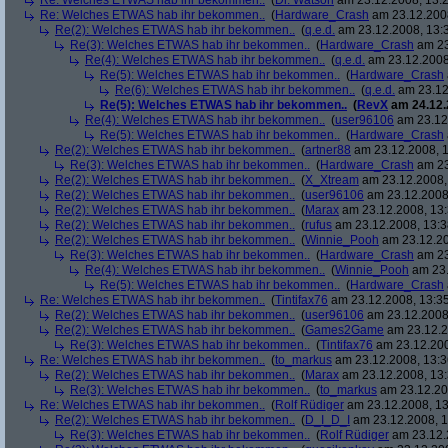
Re: Welches ETWAS hab ihr bekommen..
(
Dr. Watson
am 23.12.2008, 13:2
Re: Welches ETWAS hab ihr bekommen..
(
Hardware_Crash
am 23.12.2008
Re(2): Welches ETWAS hab ihr bekommen..
(
q.e.d.
am 23.12.2008, 13:
Re(3): Welches ETWAS hab ihr bekommen..
(
Hardware_Crash
am 23
Re(4): Welches ETWAS hab ihr bekommen..
(
q.e.d.
am 23.12.2008
Re(5): Welches ETWAS hab ihr bekommen..
(
Hardware_Crash
Re(6): Welches ETWAS hab ihr bekommen..
(
q.e.d.
am 23.12
Re(5): Welches ETWAS hab ihr bekommen..
(
RevX
am 24.12.
Re(4): Welches ETWAS hab ihr bekommen..
(
user96106
am 23.12.
Re(5): Welches ETWAS hab ihr bekommen..
(
Hardware_Crash
Re(2): Welches ETWAS hab ihr bekommen..
(
artner88
am 23.12.2008, 1
Re(3): Welches ETWAS hab ihr bekommen..
(
Hardware_Crash
am 23
Re(2): Welches ETWAS hab ihr bekommen..
(
X_Xtream
am 23.12.2008,
Re(2): Welches ETWAS hab ihr bekommen..
(
user96106
am 23.12.2008,
Re(2): Welches ETWAS hab ihr bekommen..
(
Marax
am 23.12.2008, 13:
Re(2): Welches ETWAS hab ihr bekommen..
(
rufus
am 23.12.2008, 13:3
Re(2): Welches ETWAS hab ihr bekommen..
(
Winnie_Pooh
am 23.12.20
Re(3): Welches ETWAS hab ihr bekommen..
(
Hardware_Crash
am 23
Re(4): Welches ETWAS hab ihr bekommen..
(
Winnie_Pooh
am 23.
Re(5): Welches ETWAS hab ihr bekommen..
(
Hardware_Crash
Re: Welches ETWAS hab ihr bekommen..
(
Tintifax76
am 23.12.2008, 13:35
Re(2): Welches ETWAS hab ihr bekommen..
(
user96106
am 23.12.2008,
Re(2): Welches ETWAS hab ihr bekommen..
(
Games2Game
am 23.12.2
Re(3): Welches ETWAS hab ihr bekommen..
(
Tintifax76
am 23.12.200
Re: Welches ETWAS hab ihr bekommen..
(
to_markus
am 23.12.2008, 13:3
Re(2): Welches ETWAS hab ihr bekommen..
(
Marax
am 23.12.2008, 13:
Re(3): Welches ETWAS hab ihr bekommen..
(
to_markus
am 23.12.20
Re: Welches ETWAS hab ihr bekommen..
(
Rolf Rüdiger
am 23.12.2008, 13
Re(2): Welches ETWAS hab ihr bekommen..
(
D_I_D_I
am 23.12.2008, 1
Re(3): Welches ETWAS hab ihr bekommen..
(
Rolf Rüdiger
am 23.12.