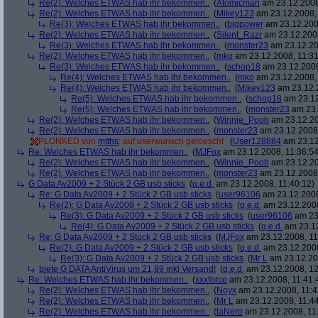
Re(2): Welches ETWAS hab ihr bekommen..
(
Atomicman
am 23.12.2008
Re(2): Welches ETWAS hab ihr bekommen..
(
Mikey123
am 23.12.2008, 
Re(3): Welches ETWAS hab ihr bekommen..
(
bigpower
am 23.12.200
Re(2): Welches ETWAS hab ihr bekommen..
(
Silent_Razr
am 23.12.2008
Re(3): Welches ETWAS hab ihr bekommen..
(
monster23
am 23.12.20
Re(2): Welches ETWAS hab ihr bekommen..
(
mko
am 23.12.2008, 11:31
Re(3): Welches ETWAS hab ihr bekommen..
(
schop18
am 23.12.2008
Re(4): Welches ETWAS hab ihr bekommen..
(
mko
am 23.12.2008, 
Re(4): Welches ETWAS hab ihr bekommen..
(
Mikey123
am 23.12.2
Re(5): Welches ETWAS hab ihr bekommen..
(
schop18
am 23.12
Re(5): Welches ETWAS hab ihr bekommen..
(
monster23
am 23.
Re(2): Welches ETWAS hab ihr bekommen..
(
Winnie_Pooh
am 23.12.20
Re(2): Welches ETWAS hab ihr bekommen..
(
monster23
am 23.12.2008,
PLONKED von
mtths
: auf userwunsch geloescht
(
User128884
am 23.12
Re: Welches ETWAS hab ihr bekommen..
(
MJFox
am 23.12.2008, 11:36:54
Re(2): Welches ETWAS hab ihr bekommen..
(
Winnie_Pooh
am 23.12.20
Re(2): Welches ETWAS hab ihr bekommen..
(
monster23
am 23.12.2008,
G Data Av2009 + 2 Stück 2 GB usb sticks
(
q.e.d.
am 23.12.2008, 11:40:12)
Re: G Data Av2009 + 2 Stück 2 GB usb sticks
(
user96106
am 23.12.2008
Re(2): G Data Av2009 + 2 Stück 2 GB usb sticks
(
q.e.d.
am 23.12.2008
Re(3): G Data Av2009 + 2 Stück 2 GB usb sticks
(
user96106
am 23.
Re(4): G Data Av2009 + 2 Stück 2 GB usb sticks
(
q.e.d.
am 23.12
Re: G Data Av2009 + 2 Stück 2 GB usb sticks
(
MJFox
am 23.12.2008, 11
Re(2): G Data Av2009 + 2 Stück 2 GB usb sticks
(
q.e.d.
am 23.12.2008
Re(3): G Data Av2009 + 2 Stück 2 GB usb sticks
(
Mr L
am 23.12.20
biete G DATA AntiVirus um 21,99 inkl Versand!
(
q.e.d.
am 23.12.2008, 12
Re: Welches ETWAS hab ihr bekommen..
(
xxxforce
am 23.12.2008, 11:41:
Re(2): Welches ETWAS hab ihr bekommen..
(
Noyx
am 23.12.2008, 11:4
Re(2): Welches ETWAS hab ihr bekommen..
(
Mr L
am 23.12.2008, 11:44
Re(2): Welches ETWAS hab ihr bekommen..
(
taNero
am 23.12.2008, 11