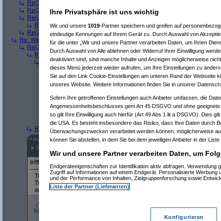
Re(2): Welches ETWAS hab ihr bekommen..
(
User6465
am 23.12.2008,
Re(2): Welches ETWAS hab ihr bekommen..
(
playaz
am 23.12.2008, 09
Ihre Privatsphäre ist uns wichtig
Re(2): Welches ETWAS hab ihr bekommen..
(
Ardjan
am 23.12.2008, 09
Re(3): Welches ETWAS hab ihr bekommen..
(
monster23
am 23.12.20
Wir und unsere
1019
-Partner speichern und greifen auf personenbezo
Re(2): Welches ETWAS hab ihr bekommen..
(
User284
am 23.12.2008, 1
eindeutige Kennungen auf Ihrem Gerät zu. Durch Auswahl von Akzeptier
Re: Welches ETWAS hab ihr bekommen..
(
Diall
am 23.12.2008, 09:01:20)
für die unter „Wir und unsere Partner verarbeiten Daten, um Ihnen Dien
Re(2): Welches ETWAS hab ihr bekommen..
(
ddrobesch
am 23.12.2008,
Durch Auswahl von Alle ablehnen oder Widerruf Ihrer Einwilligung werde
Re(3): Welches ETWAS hab ihr bekommen..
(
q.e.d.
am 23.12.2008, 0
deaktiviert sind, sind manche Inhalte und Anzeigen möglicherweise nicht
Re(4): Welches ETWAS hab ihr bekommen..
(
Games2Game
am 23
dieses Menü jederzeit wieder aufrufen, um Ihre Einstellungen zu ändern 
Re(5): Welches ETWAS hab ihr bekommen..
(
ddrobesch
am 23.
Sie auf den Link Cookie-Einstellungen am unteren Rand der Webseite kli
Re(6): Welches ETWAS hab ihr bekommen..
(
q.e.d.
am 23.12
Re(5): Welches ETWAS hab ihr bekommen..
(
q.e.d.
am 23.12.20
unseres Website. Weitere Informationen finden Sie in unserer Datensch
Re(6): Welches ETWAS hab ihr bekommen..
(
Games2Game
Sofern Ihre getroffenen Einstellungen auch Anbieter umfassen, die Daten
Re(7): Welches ETWAS hab ihr bekommen..
(
q.e.d.
am 23.
Angemessenheitsbeschlusses gem Art 45 DSGVO und ohne geeignete G
Re(8): Welches ETWAS hab ihr bekommen..
(
Games2
Re(9): Welches ETWAS hab ihr bekommen..
(
q.e.d.
a
so gilt Ihre Einwilligung auch hierfür (Art 49 Abs 1 lit a DSGVO). Dies gi
Re(5): Welches ETWAS hab ihr bekommen..
(
monster23
am 23.
die USA. Es besteht insbesondere das Risiko, dass Ihre Daten durch B
Re(3): Welches ETWAS hab ihr bekommen..
(
Diall
am 23.12.2008, 09
Überwachungszwecken verarbeitet werden können, möglicherweise auc
können Sie abstellen, in dem Sie bei dem jeweiligen Anbieter in der Liste
^
Forum
Händler in Österreich
#
5211469
Re(3): Welches ETWAS hab ihr bekommen..
Wir und unsere Partner verarbeiten Daten, um Folg
trifft sich gut wenn sowas kommen würde. meiner läuft gerade aus. hab
Endgeräteeigenschaften zur Identifikation aktiv abfragen. Verwendung 
--------------------------------------------------------
Zugriff auf Informationen auf einem Endgerät. Personalisierte Werbung
There are only 10 types of people in the world:
und der Performance von Inhalten, Zielgruppenforschung sowie Entwic
Those who understand binary,
Liste der Partner (Lieferanten)
and those who don't
Konfigurieren