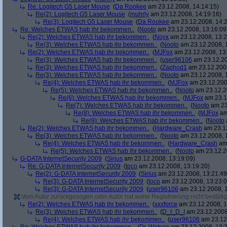
Re: Logitech G5 Laser Mouse
(
Da Rookee
am 23.12.2008, 14:14:15)
Re(2): Logitech G5 Laser Mouse
(
muhrly
am 23.12.2008, 14:19:16)
Re(3): Logitech G5 Laser Mouse
(
Da Rookee
am 23.12.2008, 14:2
Re: Welches ETWAS hab ihr bekommen..
(
Nooto
am 23.12.2008, 13:16:09
Re(2): Welches ETWAS hab ihr bekommen..
(
Noyx
am 23.12.2008, 13:2
Re(3): Welches ETWAS hab ihr bekommen..
(
Nooto
am 23.12.2008, 
Re(2): Welches ETWAS hab ihr bekommen..
(
MJFox
am 23.12.2008, 13
Re(3): Welches ETWAS hab ihr bekommen..
(
user96106
am 23.12.20
Re(3): Welches ETWAS hab ihr bekommen..
(
Zaphod1
am 23.12.2008
Re(3): Welches ETWAS hab ihr bekommen..
(
Nooto
am 23.12.2008, 
Re(4): Welches ETWAS hab ihr bekommen..
(
MJFox
am 23.12.200
Re(5): Welches ETWAS hab ihr bekommen..
(
Nooto
am 23.12.2
Re(6): Welches ETWAS hab ihr bekommen..
(
MJFox
am 23.1
Re(7): Welches ETWAS hab ihr bekommen..
(
Nooto
am 23
Re(8): Welches ETWAS hab ihr bekommen..
(
MJFox
am
Re(9): Welches ETWAS hab ihr bekommen..
(
Nooto
Re(2): Welches ETWAS hab ihr bekommen..
(
Hardware_Crash
am 23.12
Re(3): Welches ETWAS hab ihr bekommen..
(
Nooto
am 23.12.2008, 
Re(4): Welches ETWAS hab ihr bekommen..
(
Hardware_Crash
am 
Re(5): Welches ETWAS hab ihr bekommen..
(
Nooto
am 23.12.2
G-DATA InternetSecurity 2009
(
Sirius
am 23.12.2008, 13:19:09)
Re: G-DATA InternetSecurity 2009
(
toco
am 23.12.2008, 13:19:20)
Re(2): G-DATA InternetSecurity 2009
(
Sirius
am 23.12.2008, 13:21:49
Re(3): G-DATA InternetSecurity 2009
(
toco
am 23.12.2008, 13:23:0
Re(3): G-DATA InternetSecurity 2009
(
user96106
am 23.12.2008, 1
Vom Autor zurückgezogen oder Autor hat seine Registrierung nicht bestätig
Re(2): Welches ETWAS hab ihr bekommen..
(
xxxforce
am 23.12.2008, 1
Re(3): Welches ETWAS hab ihr bekommen..
(
D_I_D_I
am 23.12.2008
Re(4): Welches ETWAS hab ihr bekommen..
(
user96106
am 23.12.