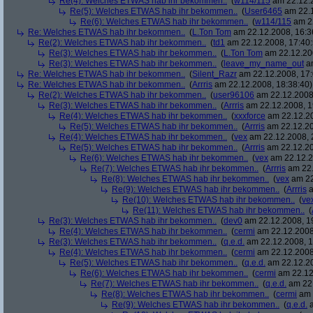
Re(4): Welches ETWAS hab ihr bekommen..
(
w114/115
am 22.12.2
Re(5): Welches ETWAS hab ihr bekommen..
(
User6465
am 22.1
Re(6): Welches ETWAS hab ihr bekommen..
(
w114/115
am 22
Re: Welches ETWAS hab ihr bekommen..
(
L.Ton Tom
am 22.12.2008, 16:3
Re(2): Welches ETWAS hab ihr bekommen..
(
td1
am 22.12.2008, 17:40:
Re(3): Welches ETWAS hab ihr bekommen..
(
L.Ton Tom
am 22.12.200
Re(3): Welches ETWAS hab ihr bekommen..
(
leave_my_name_out
am
Re: Welches ETWAS hab ihr bekommen..
(
Silent_Razr
am 22.12.2008, 17:
Re: Welches ETWAS hab ihr bekommen..
(
Arrris
am 22.12.2008, 18:38:40)
Re(2): Welches ETWAS hab ihr bekommen..
(
user96106
am 22.12.2008,
Re(3): Welches ETWAS hab ihr bekommen..
(
Arrris
am 22.12.2008, 1
Re(4): Welches ETWAS hab ihr bekommen..
(
xxxforce
am 22.12.20
Re(5): Welches ETWAS hab ihr bekommen..
(
Arrris
am 22.12.20
Re(4): Welches ETWAS hab ihr bekommen..
(
vex
am 22.12.2008, 
Re(5): Welches ETWAS hab ihr bekommen..
(
Arrris
am 22.12.20
Re(6): Welches ETWAS hab ihr bekommen..
(
vex
am 22.12.2
Re(7): Welches ETWAS hab ihr bekommen..
(
Arrris
am 22.
Re(8): Welches ETWAS hab ihr bekommen..
(
vex
am 22
Re(9): Welches ETWAS hab ihr bekommen..
(
Arrris
a
Re(10): Welches ETWAS hab ihr bekommen..
(
ve
Re(11): Welches ETWAS hab ihr bekommen..
(
Re(3): Welches ETWAS hab ihr bekommen..
(
dev0
am 22.12.2008, 1
Re(4): Welches ETWAS hab ihr bekommen..
(
cermi
am 22.12.2008
Re(3): Welches ETWAS hab ihr bekommen..
(
q.e.d.
am 22.12.2008, 1
Re(4): Welches ETWAS hab ihr bekommen..
(
cermi
am 22.12.2008
Re(5): Welches ETWAS hab ihr bekommen..
(
q.e.d.
am 22.12.20
Re(6): Welches ETWAS hab ihr bekommen..
(
cermi
am 22.12
Re(7): Welches ETWAS hab ihr bekommen..
(
q.e.d.
am 22.
Re(8): Welches ETWAS hab ihr bekommen..
(
cermi
am 
Re(9): Welches ETWAS hab ihr bekommen..
(
q.e.d.
a