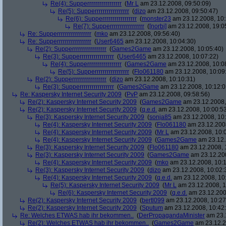
Re(4): Supperrrrrrrrrrrrrrrrr
(
Mr L
am 23.12.2008, 09:50:09)
Re(5): Supperrrrrrrrrrrrrrrrr
(
dizo
am 23.12.2008, 09:50:47)
Re(6): Supperrrrrrrrrrrrrrrrr
(
monster23
am 23.12.2008, 10:
Re(7): Supperrrrrrrrrrrrrrrrr
(
[norbi]
am 23.12.2008, 19:0
Re: Supperrrrrrrrrrrrrrrrr
(
mko
am 23.12.2008, 09:56:40)
Re: Supperrrrrrrrrrrrrrrrr
(
User6465
am 23.12.2008, 10:04:30)
Re(2): Supperrrrrrrrrrrrrrrrr
(
Games2Game
am 23.12.2008, 10:05:40)
Re(3): Supperrrrrrrrrrrrrrrrr
(
User6465
am 23.12.2008, 10:07:22)
Re(4): Supperrrrrrrrrrrrrrrrr
(
Games2Game
am 23.12.2008, 10:0
Re(5): Supperrrrrrrrrrrrrrrrr
(
Flo061180
am 23.12.2008, 10:09
Re(2): Supperrrrrrrrrrrrrrrrr
(
dizo
am 23.12.2008, 10:10:31)
Re(3): Supperrrrrrrrrrrrrrrrr
(
Games2Game
am 23.12.2008, 10:12:0
Re: Kaspersky Internet Security 2009
(
PvP
am 23.12.2008, 09:58:56)
Re(2): Kaspersky Internet Security 2009
(
Games2Game
am 23.12.2008,
Re(2): Kaspersky Internet Security 2009
(
q.e.d.
am 23.12.2008, 10:00:5
Re(3): Kaspersky Internet Security 2009
(
sonja85
am 23.12.2008, 10:
Re(4): Kaspersky Internet Security 2009
(
Flo061180
am 23.12.2008
Re(4): Kaspersky Internet Security 2009
(
Mr L
am 23.12.2008, 10:
Re(4): Kaspersky Internet Security 2009
(
Games2Game
am 23.12.
Re(3): Kaspersky Internet Security 2009
(
Flo061180
am 23.12.2008, 
Re(3): Kaspersky Internet Security 2009
(
Games2Game
am 23.12.200
Re(4): Kaspersky Internet Security 2009
(
mko
am 23.12.2008, 10:1
Re(3): Kaspersky Internet Security 2009
(
dizo
am 23.12.2008, 10:02:
Re(4): Kaspersky Internet Security 2009
(
q.e.d.
am 23.12.2008, 10
Re(5): Kaspersky Internet Security 2009
(
Mr L
am 23.12.2008, 1
Re(6): Kaspersky Internet Security 2009
(
q.e.d.
am 23.12.200
Re(2): Kaspersky Internet Security 2009
(
bertl099
am 23.12.2008, 10:27
Re(2): Kaspersky Internet Security 2009
(
Sputum
am 23.12.2008, 10:42
Re: Welches ETWAS hab ihr bekommen..
(
DerPropagandaMinister
am 23.1
Re(2): Welches ETWAS hab ihr bekommen..
(
Games2Game
am 23.12.2