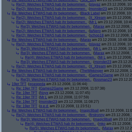
Re: Welches ETWAS hab ihr bekommen..
(
Sick_Boy
am 23.12.2008, 10:46
Re(2): Welches ETWAS hab ihr bekommen..
(
playaz
am 23.12.2008, 10
Re(2): Welches ETWAS hab ihr bekommen..
(
monster23
am 23.12.2008,
Re: Welches ETWAS hab ihr bekommen..
(
Black Label
am 23.12.2008, 10:
Re(2): Welches ETWAS hab ihr bekommen..
(
X_Xtream
am 23.12.2008,
Re(2): Welches ETWAS hab ihr bekommen..
(
Mr L
am 23.12.2008, 10:4
Re(3): Welches ETWAS hab ihr bekommen..
(
Marax
am 23.12.2008, 
Re(2): Welches ETWAS hab ihr bekommen..
(
taNero
am 23.12.2008, 10
Re(2): Welches ETWAS hab ihr bekommen..
(
schop18
am 23.12.2008, 1
Re: Welches ETWAS hab ihr bekommen..
(
Marax
am 23.12.2008, 10:48:38
Re(2): Welches ETWAS hab ihr bekommen..
(
playaz
am 23.12.2008, 10
Re(3): Welches ETWAS hab ihr bekommen..
(
Mr L
am 23.12.2008, 10
Re(3): Welches ETWAS hab ihr bekommen..
(
Marax
am 23.12.2008, 
Re(4): Welches ETWAS hab ihr bekommen..
(
Mr L
am 23.12.2008,
Re(3): Welches ETWAS hab ihr bekommen..
(
monster23
am 23.12.20
Re(2): Welches ETWAS hab ihr bekommen..
(
X_Xtream
am 23.12.2008,
Re: Welches ETWAS hab ihr bekommen..
(
TheWikkinger
am 23.12.2008, 1
Re(2): Welches ETWAS hab ihr bekommen..
(
Games2Game
am 23.12.2
Re(3): Welches ETWAS hab ihr bekommen..
(
fossman23
am 23.12.20
19er TFT
(
goaspeda
am 23.12.2008, 11:06:44)
Re: 19er TFT
(
Games2Game
am 23.12.2008, 11:07:38)
Re: 19er TFT
(
Noyx
am 23.12.2008, 11:07:45)
Re: 19er TFT
(
Mr L
am 23.12.2008, 11:07:59)
Re: 19er TFT
(
monster23
am 23.12.2008, 11:08:27)
Re: 19er TFT
(
q.e.d.
am 23.12.2008, 11:23:51)
Re: Welches ETWAS hab ihr bekommen..
(
magic8ball
am 23.12.2008, 11:0
Re(2): Welches ETWAS hab ihr bekommen..
(
firstronny
am 23.12.2008, 
Re(3): Welches ETWAS hab ihr bekommen..
(
magic8ball
am 23.12.20
Re(4): Welches ETWAS hab ihr bekommen..
(
mko
am 23.12.2008, 
Re(5): Welches ETWAS hab ihr bekommen..
(
Marax
am 23.12.2