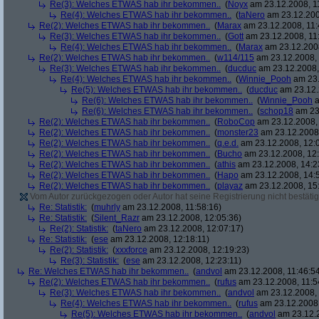
Re(3): Welches ETWAS hab ihr bekommen..
(
Noyx
am 23.12.2008, 1
Re(4): Welches ETWAS hab ihr bekommen..
(
taNero
am 23.12.200
Re(2): Welches ETWAS hab ihr bekommen..
(
Marax
am 23.12.2008, 11:
Re(3): Welches ETWAS hab ihr bekommen..
(
Gott
am 23.12.2008, 11
Re(4): Welches ETWAS hab ihr bekommen..
(
Marax
am 23.12.2008
Re(2): Welches ETWAS hab ihr bekommen..
(
w114/115
am 23.12.2008, 
Re(3): Welches ETWAS hab ihr bekommen..
(
ducduc
am 23.12.2008,
Re(4): Welches ETWAS hab ihr bekommen..
(
Winnie_Pooh
am 23.
Re(5): Welches ETWAS hab ihr bekommen..
(
ducduc
am 23.12.
Re(6): Welches ETWAS hab ihr bekommen..
(
Winnie_Pooh
a
Re(6): Welches ETWAS hab ihr bekommen..
(
schop18
am 23.
Re(2): Welches ETWAS hab ihr bekommen..
(
RoboCop
am 23.12.2008, 
Re(2): Welches ETWAS hab ihr bekommen..
(
monster23
am 23.12.2008,
Re(2): Welches ETWAS hab ihr bekommen..
(
q.e.d.
am 23.12.2008, 12:
Re(2): Welches ETWAS hab ihr bekommen..
(
Bucho
am 23.12.2008, 12:
Re(2): Welches ETWAS hab ihr bekommen..
(
athis
am 23.12.2008, 14:2
Re(2): Welches ETWAS hab ihr bekommen..
(
Hapo
am 23.12.2008, 14:
Re(2): Welches ETWAS hab ihr bekommen..
(
playaz
am 23.12.2008, 15
Vom Autor zurückgezogen oder Autor hat seine Registrierung nicht bestätig
Re: Statistik:
(
muhrly
am 23.12.2008, 11:58:16)
Re: Statistik:
(
Silent_Razr
am 23.12.2008, 12:05:36)
Re(2): Statistik:
(
taNero
am 23.12.2008, 12:07:17)
Re: Statistik:
(
ese
am 23.12.2008, 12:18:11)
Re(2): Statistik:
(
xxxforce
am 23.12.2008, 12:19:23)
Re(3): Statistik:
(
ese
am 23.12.2008, 12:23:11)
Re: Welches ETWAS hab ihr bekommen..
(
andvol
am 23.12.2008, 11:46:5
Re(2): Welches ETWAS hab ihr bekommen..
(
rufus
am 23.12.2008, 11:5
Re(3): Welches ETWAS hab ihr bekommen..
(
andvol
am 23.12.2008, 
Re(4): Welches ETWAS hab ihr bekommen..
(
rufus
am 23.12.2008,
Re(5): Welches ETWAS hab ihr bekommen..
(
andvol
am 23.12.2