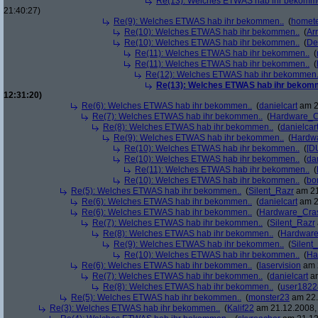
Re(13): Welches ETWAS hab ihr bekomm
21:40:27)
Re(9): Welches ETWAS hab ihr bekommen..
(
homete
Re(10): Welches ETWAS hab ihr bekommen..
(
Arr
Re(10): Welches ETWAS hab ihr bekommen..
(
De
Re(11): Welches ETWAS hab ihr bekommen..
(
Re(11): Welches ETWAS hab ihr bekommen..
(
Re(12): Welches ETWAS hab ihr bekommen.
Re(13): Welches ETWAS hab ihr bekom
12:31:20)
Re(6): Welches ETWAS hab ihr bekommen..
(
danielcart
am 2
Re(7): Welches ETWAS hab ihr bekommen..
(
Hardware_C
Re(8): Welches ETWAS hab ihr bekommen..
(
danielcar
Re(9): Welches ETWAS hab ihr bekommen..
(
Hardw
Re(10): Welches ETWAS hab ihr bekommen..
(
[D
Re(10): Welches ETWAS hab ihr bekommen..
(
da
Re(11): Welches ETWAS hab ihr bekommen..
(
Re(10): Welches ETWAS hab ihr bekommen..
(
bo
Re(5): Welches ETWAS hab ihr bekommen..
(
Silent_Razr
am 21
Re(6): Welches ETWAS hab ihr bekommen..
(
danielcart
am 2
Re(6): Welches ETWAS hab ihr bekommen..
(
Hardware_Cra
Re(7): Welches ETWAS hab ihr bekommen..
(
Silent_Razr
Re(8): Welches ETWAS hab ihr bekommen..
(
Hardwar
Re(9): Welches ETWAS hab ihr bekommen..
(
Silent
Re(10): Welches ETWAS hab ihr bekommen..
(
Ha
Re(6): Welches ETWAS hab ihr bekommen..
(
laservision
am 2
Re(7): Welches ETWAS hab ihr bekommen..
(
danielcart
am
Re(8): Welches ETWAS hab ihr bekommen..
(
user1822
Re(5): Welches ETWAS hab ihr bekommen..
(
monster23
am 22.
Re(3): Welches ETWAS hab ihr bekommen..
(
Kalif22
am 21.12.2008, 