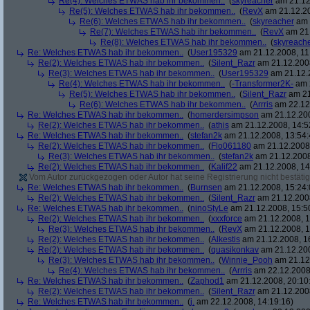
Re(4): Welches ETWAS hab ihr bekommen..
(
skyreacher
am 21.12
Re(5): Welches ETWAS hab ihr bekommen..
(
RevX
am 21.12.20
Re(6): Welches ETWAS hab ihr bekommen..
(
skyreacher
am 
Re(7): Welches ETWAS hab ihr bekommen..
(
RevX
am 21.
Re(8): Welches ETWAS hab ihr bekommen..
(
skyreach
Re: Welches ETWAS hab ihr bekommen..
(
User195329
am 21.12.2008, 11
Re(2): Welches ETWAS hab ihr bekommen..
(
Silent_Razr
am 21.12.2008
Re(3): Welches ETWAS hab ihr bekommen..
(
User195329
am 21.12.2
Re(4): Welches ETWAS hab ihr bekommen..
(
-Transformer2K-
am 2
Re(5): Welches ETWAS hab ihr bekommen..
(
Silent_Razr
am 21
Re(6): Welches ETWAS hab ihr bekommen..
(
Arrris
am 22.12.
Re: Welches ETWAS hab ihr bekommen..
(
homerdersimpson
am 21.12.200
Re(2): Welches ETWAS hab ihr bekommen..
(
athis
am 21.12.2008, 14:5
Re: Welches ETWAS hab ihr bekommen..
(
stefan2k
am 21.12.2008, 13:54:
Re(2): Welches ETWAS hab ihr bekommen..
(
Flo061180
am 21.12.2008,
Re(3): Welches ETWAS hab ihr bekommen..
(
stefan2k
am 21.12.2008
Re(2): Welches ETWAS hab ihr bekommen..
(
Kalif22
am 21.12.2008, 14
Vom Autor zurückgezogen oder Autor hat seine Registrierung nicht bestätig
Re: Welches ETWAS hab ihr bekommen..
(
Burnsen
am 21.12.2008, 15:24:
Re(2): Welches ETWAS hab ihr bekommen..
(
Silent_Razr
am 21.12.2008
Re: Welches ETWAS hab ihr bekommen..
(
ninoStyLe
am 21.12.2008, 15:5
Re(2): Welches ETWAS hab ihr bekommen..
(
xxxforce
am 21.12.2008, 1
Re(3): Welches ETWAS hab ihr bekommen..
(
RevX
am 21.12.2008, 1
Re(2): Welches ETWAS hab ihr bekommen..
(
Alkestis
am 21.12.2008, 1
Re(2): Welches ETWAS hab ihr bekommen..
(
quasikonkav
am 21.12.200
Re(3): Welches ETWAS hab ihr bekommen..
(
Winnie_Pooh
am 21.12.
Re(4): Welches ETWAS hab ihr bekommen..
(
Arrris
am 22.12.2008,
Re: Welches ETWAS hab ihr bekommen..
(
Zaphod1
am 21.12.2008, 20:10
Re(2): Welches ETWAS hab ihr bekommen..
(
Silent_Razr
am 21.12.2008
Re: Welches ETWAS hab ihr bekommen..
(
j.
am 22.12.2008, 14:19:16)