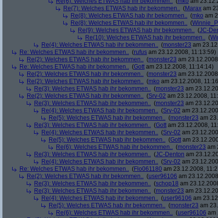
Re(6): Welches ETWAS hab ihr bekommen..
(
mko
am 23.12.2
Re(7): Welches ETWAS hab ihr bekommen..
(
Marax
am 23
Re(8): Welches ETWAS hab ihr bekommen..
(
mko
am 23
Re(8): Welches ETWAS hab ihr bekommen..
(
Winnie_
Re(9): Welches ETWAS hab ihr bekommen..
(
JC-De
Re(10): Welches ETWAS hab ihr bekommen..
(
Wi
Re(4): Welches ETWAS hab ihr bekommen..
(
monster23
am 23.12.
Re: Welches ETWAS hab ihr bekommen..
(
rufus
am 23.12.2008, 11:13:59)
Re(2): Welches ETWAS hab ihr bekommen..
(
monster23
am 23.12.2008,
Re: Welches ETWAS hab ihr bekommen..
(
Gott
am 23.12.2008, 11:14:14)
Re(2): Welches ETWAS hab ihr bekommen..
(
monster23
am 23.12.2008,
Re(2): Welches ETWAS hab ihr bekommen..
(
mko
am 23.12.2008, 11:16
Re(3): Welches ETWAS hab ihr bekommen..
(
monster23
am 23.12.20
Re(2): Welches ETWAS hab ihr bekommen..
(
Srv-02
am 23.12.2008, 11:
Re(3): Welches ETWAS hab ihr bekommen..
(
monster23
am 23.12.20
Re(4): Welches ETWAS hab ihr bekommen..
(
Srv-02
am 23.12.2008
Re(5): Welches ETWAS hab ihr bekommen..
(
monster23
am 23.
Re(3): Welches ETWAS hab ihr bekommen..
(
Gott
am 23.12.2008, 11
Re(4): Welches ETWAS hab ihr bekommen..
(
Srv-02
am 23.12.2008
Re(5): Welches ETWAS hab ihr bekommen..
(
Gott
am 23.12.200
Re(6): Welches ETWAS hab ihr bekommen..
(
monster23
am 2
Re(3): Welches ETWAS hab ihr bekommen..
(
JC-Denton
am 23.12.20
Re(4): Welches ETWAS hab ihr bekommen..
(
Srv-02
am 23.12.2008
Re: Welches ETWAS hab ihr bekommen..
(
Flo061180
am 23.12.2008, 11:2
Re(2): Welches ETWAS hab ihr bekommen..
(
user96106
am 23.12.2008,
Re(3): Welches ETWAS hab ihr bekommen..
(
schop18
am 23.12.2008
Re(3): Welches ETWAS hab ihr bekommen..
(
monster23
am 23.12.20
Re(4): Welches ETWAS hab ihr bekommen..
(
user96106
am 23.12.
Re(5): Welches ETWAS hab ihr bekommen..
(
monster23
am 23.
Re(6): Welches ETWAS hab ihr bekommen..
(
user96106
am 2