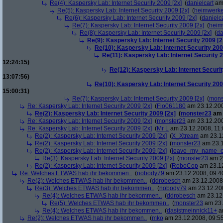
Re(4): Kaspersky Lab: Internet Security 2009 [2x]
(
danielcart
am 
Re(5): Kaspersky Lab: Internet Security 2009 [2x]
(
heimwerke
Re(6): Kaspersky Lab: Internet Security 2009 [2x]
(
danielc
Re(7): Kaspersky Lab: Internet Security 2009 [2x]
(
heim
Re(8): Kaspersky Lab: Internet Security 2009 [2x]
(
da
Re(9): Kaspersky Lab: Internet Security 2009 [2
Re(10): Kaspersky Lab: Internet Security 200
Re(11): Kaspersky Lab: Internet Security 2
12:24:15)
Re(12): Kaspersky Lab: Internet Securit
13:07:56)
Re(10): Kaspersky Lab: Internet Security 200
15:00:31)
Re(7): Kaspersky Lab: Internet Security 2009 [2x]
(
mons
Re: Kaspersky Lab: Internet Security 2009 [2x]
(
Flo061180
am 23.12.200
Re(2): Kaspersky Lab: Internet Security 2009 [2x]
(
monster23
am 
Re: Kaspersky Lab: Internet Security 2009 [2x]
(
monster23
am 23.12.200
Re: Kaspersky Lab: Internet Security 2009 [2x]
(
Mr L
am 23.12.2008, 11:
Re(2): Kaspersky Lab: Internet Security 2009 [2x]
(
X_Xtream
am 23.12
Re(2): Kaspersky Lab: Internet Security 2009 [2x]
(
monster23
am 23.1
Re(2): Kaspersky Lab: Internet Security 2009 [2x]
(
leave_my_name_o
Re(3): Kaspersky Lab: Internet Security 2009 [2x]
(
monster23
am 23
Re(2): Kaspersky Lab: Internet Security 2009 [2x]
(
RoboCop
am 23.12
Re: Welches ETWAS hab ihr bekommen..
(
nobody79
am 23.12.2008, 09:4
Re(2): Welches ETWAS hab ihr bekommen..
(
ddrobesch
am 23.12.2008,
Re(3): Welches ETWAS hab ihr bekommen..
(
nobody79
am 23.12.200
Re(4): Welches ETWAS hab ihr bekommen..
(
ddrobesch
am 23.12.
Re(5): Welches ETWAS hab ihr bekommen..
(
monster23
am 23.
Re(4): Welches ETWAS hab ihr bekommen..
(
dasistmeinnick11+
am
Re(2): Welches ETWAS hab ihr bekommen..
(
mko
am 23.12.2008, 09:55