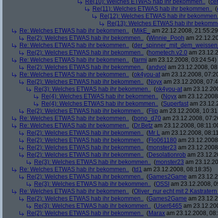
Re(10): Welches ETWAS hab ihr bekommen..
(
ce
Re(11): Welches ETWAS hab ihr bekommen..
(
Re(12): Welches ETWAS hab ihr bekommen.
Re(13): Welches ETWAS hab ihr bekomm
Re: Welches ETWAS hab ihr bekommen..
(
MikE_
am 22.12.2008, 21:55:29
Re(2): Welches ETWAS hab ihr bekommen..
(
Winnie_Pooh
am 22.12.20
Re: Welches ETWAS hab ihr bekommen..
(
der_spinner_mit_dem_weissen
Re(2): Welches ETWAS hab ihr bekommen..
(
hometech.v2.0
am 23.12.2
Re: Welches ETWAS hab ihr bekommen..
(
farmi
am 23.12.2008, 03:24:54)
Re(2): Welches ETWAS hab ihr bekommen..
(
andvol
am 23.12.2008, 08
Re: Welches ETWAS hab ihr bekommen..
(
ok4you-at
am 23.12.2008, 07:2
Re(2): Welches ETWAS hab ihr bekommen..
(
Noyx
am 23.12.2008, 07:4
Re(3): Welches ETWAS hab ihr bekommen..
(
ok4you-at
am 23.12.200
Re(4): Welches ETWAS hab ihr bekommen..
(
Noyx
am 23.12.2008,
Re(4): Welches ETWAS hab ihr bekommen..
(
Superfast
am 23.12.2
Re(2): Welches ETWAS hab ihr bekommen..
(
Flip
am 23.12.2008, 10:31
Re: Welches ETWAS hab ihr bekommen..
(
bono_d70
am 23.12.2008, 07:2
Re: Welches ETWAS hab ihr bekommen..
(
Dr.Betz
am 23.12.2008, 08:11:0
Re(2): Welches ETWAS hab ihr bekommen..
(
Mr L
am 23.12.2008, 08:11
Re(2): Welches ETWAS hab ihr bekommen..
(
Flo061180
am 23.12.2008,
Re(2): Welches ETWAS hab ihr bekommen..
(
monster23
am 23.12.2008,
Re(2): Welches ETWAS hab ihr bekommen..
(
Desolationrob
am 23.12.20
Re(3): Welches ETWAS hab ihr bekommen..
(
monster23
am 23.12.20
Re: Welches ETWAS hab ihr bekommen..
(
td1
am 23.12.2008, 08:18:35)
Re(2): Welches ETWAS hab ihr bekommen..
(
Games2Game
am 23.12.2
Re(3): Welches ETWAS hab ihr bekommen..
(
OSSI
am 23.12.2008, 0
Re: Welches ETWAS hab ihr bekommen..
(
Oliver_nur echt mit 2 Kastratern
Re(2): Welches ETWAS hab ihr bekommen..
(
Games2Game
am 23.12.2
Re(3): Welches ETWAS hab ihr bekommen..
(
User6465
am 23.12.200
Re(2): Welches ETWAS hab ihr bekommen..
(
Marax
am 23.12.2008, 08: