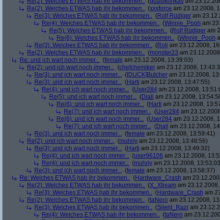
Re(2): Welches ETWAS hab ihr bekommen..
(
quasikonkav
am 23.12.200
Re(2): Welches ETWAS hab ihr bekommen..
(
xxxforce
am 23.12.2008, 1
Re(3): Welches ETWAS hab ihr bekommen..
(
Rolf Rüdiger
am 23.12.
Re(4): Welches ETWAS hab ihr bekommen..
(
Winnie_Pooh
am 23.
Re(5): Welches ETWAS hab ihr bekommen..
(
Rolf Rüdiger
am 2
Re(6): Welches ETWAS hab ihr bekommen..
(
Winnie_Pooh
a
Re(3): Welches ETWAS hab ihr bekommen..
(
Roli
am 23.12.2008, 16
Re(2): Welches ETWAS hab ihr bekommen..
(
monster23
am 23.12.2008,
Re: und ich wart noch immer...
(
female
am 23.12.2008, 13:39:03)
Re(2): und ich wart noch immer...
(
chefchemiker
am 23.12.2008, 13:43:3
Re(3): und ich wart noch immer...
(
[DUCK]Butcher
am 23.12.2008, 13
Re(3): und ich wart noch immer...
(
Harti
am 23.12.2008, 13:47:55)
Re(4): und ich wart noch immer...
(
User284
am 23.12.2008, 13:51:
Re(5): und ich wart noch immer...
(
Diall
am 23.12.2008, 13:54:5
Re(6): und ich wart noch immer...
(
Harti
am 23.12.2008, 13:5
Re(7): und ich wart noch immer...
(
User284
am 23.12.2008
Re(6): und ich wart noch immer...
(
User284
am 23.12.2008, 1
Re(7): und ich wart noch immer...
(
Diall
am 23.12.2008, 14
Re(3): und ich wart noch immer...
(
female
am 23.12.2008, 13:59:41)
Re(2): und ich wart noch immer...
(
muhrly
am 23.12.2008, 13:48:56)
Re(3): und ich wart noch immer...
(
Harti
am 23.12.2008, 13:49:32)
Re(4): und ich wart noch immer...
(
user96106
am 23.12.2008, 13:5
Re(4): und ich wart noch immer...
(
muhrly
am 23.12.2008, 13:53:03
Re(3): und ich wart noch immer...
(
female
am 23.12.2008, 13:58:37)
Re: Welches ETWAS hab ihr bekommen..
(
Hardware_Crash
am 23.12.2008
Re(2): Welches ETWAS hab ihr bekommen..
(
X_Xtream
am 23.12.2008,
Re(3): Welches ETWAS hab ihr bekommen..
(
Hardware_Crash
am 23
Re(2): Welches ETWAS hab ihr bekommen..
(
taNero
am 23.12.2008, 13
Re(3): Welches ETWAS hab ihr bekommen..
(
Silent_Razr
am 23.12.2
Re(4): Welches ETWAS hab ihr bekommen..
(
taNero
am 23.12.200