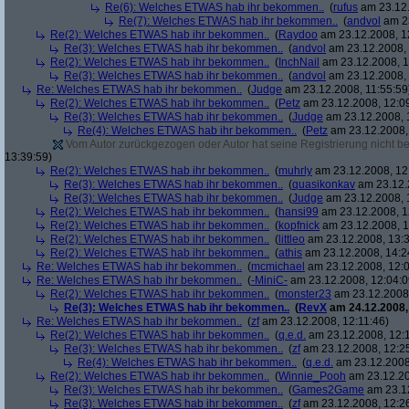
Re(6): Welches ETWAS hab ihr bekommen..
(
rufus
am 23.12.
Re(7): Welches ETWAS hab ihr bekommen..
(
andvol
am 23
Re(2): Welches ETWAS hab ihr bekommen..
(
Raydoo
am 23.12.2008, 1
Re(3): Welches ETWAS hab ihr bekommen..
(
andvol
am 23.12.2008, 
Re(2): Welches ETWAS hab ihr bekommen..
(
InchNail
am 23.12.2008, 1
Re(3): Welches ETWAS hab ihr bekommen..
(
andvol
am 23.12.2008, 
Re: Welches ETWAS hab ihr bekommen..
(
Judge
am 23.12.2008, 11:55:59
Re(2): Welches ETWAS hab ihr bekommen..
(
Petz
am 23.12.2008, 12:0
Re(3): Welches ETWAS hab ihr bekommen..
(
Judge
am 23.12.2008, 
Re(4): Welches ETWAS hab ihr bekommen..
(
Petz
am 23.12.2008,
Vom Autor zurückgezogen oder Autor hat seine Registrierung nicht bes
13:39:59)
Re(2): Welches ETWAS hab ihr bekommen..
(
muhrly
am 23.12.2008, 12
Re(3): Welches ETWAS hab ihr bekommen..
(
quasikonkav
am 23.12.
Re(3): Welches ETWAS hab ihr bekommen..
(
Judge
am 23.12.2008, 
Re(2): Welches ETWAS hab ihr bekommen..
(
hansi99
am 23.12.2008, 1
Re(2): Welches ETWAS hab ihr bekommen..
(
kopfnick
am 23.12.2008, 1
Re(2): Welches ETWAS hab ihr bekommen..
(
littleo
am 23.12.2008, 13:3
Re(2): Welches ETWAS hab ihr bekommen..
(
athis
am 23.12.2008, 14:2
Re: Welches ETWAS hab ihr bekommen..
(
mcmichael
am 23.12.2008, 12:0
Re: Welches ETWAS hab ihr bekommen..
(
-MiniC-
am 23.12.2008, 12:04:0
Re(2): Welches ETWAS hab ihr bekommen..
(
monster23
am 23.12.2008,
Re(3): Welches ETWAS hab ihr bekommen..
(
RevX
am 24.12.2008,
Re: Welches ETWAS hab ihr bekommen..
(
zf
am 23.12.2008, 12:11:46)
Re(2): Welches ETWAS hab ihr bekommen..
(
q.e.d.
am 23.12.2008, 12:
Re(3): Welches ETWAS hab ihr bekommen..
(
zf
am 23.12.2008, 12:2
Re(4): Welches ETWAS hab ihr bekommen..
(
q.e.d.
am 23.12.2008,
Re(2): Welches ETWAS hab ihr bekommen..
(
Winnie_Pooh
am 23.12.20
Re(3): Welches ETWAS hab ihr bekommen..
(
Games2Game
am 23.12
Re(3): Welches ETWAS hab ihr bekommen..
(
zf
am 23.12.2008, 12:2