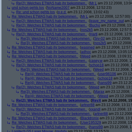
Re(2): Welches ETWAS hab ihr bekommen..
(
Mr L
am 23.12.2008, 13:0
und schon gehts los
(
NoName2007
am 23.12.2008, 12:52:23)
Re: und schon gehts los
(
q.e.d.
am 23.12.2008, 13:02:43)
Re: Welches ETWAS hab ihr bekommen..
(
Mr L
am 23.12.2008, 12:57:00)
Re(2): Welches ETWAS hab ihr bekommen..
(
leave_my_name_out
am 2
Re(2): Welches ETWAS hab ihr bekommen..
(
Bucho
am 23.12.2008, 13:
Re: Welches ETWAS hab ihr bekommen..
(
nos2k5
am 23.12.2008, 12:57:5
Re(2): Welches ETWAS hab ihr bekommen..
(
Harti
am 23.12.2008, 12:5
Re(3): Welches ETWAS hab ihr bekommen..
(
Srv-02
am 23.12.2008, 
Re(3): Welches ETWAS hab ihr bekommen..
(
nos2k5
am 23.12.2008,
Re: Welches ETWAS hab ihr bekommen..
(
wasined
am 23.12.2008, 12:57:
Re: Welches ETWAS hab ihr bekommen..
(
adhoc
am 23.12.2008, 13:05:13
Re: Welches ETWAS hab ihr bekommen..
(
Weed
am 23.12.2008, 13:09:31
Re(2): Welches ETWAS hab ihr bekommen..
(
casey.w
am 23.12.2008, 1
Re(2): Welches ETWAS hab ihr bekommen..
(
schop18
am 23.12.2008, 1
Re(3): Welches ETWAS hab ihr bekommen..
(
Weed
am 23.12.2008, 1
Re(4): Welches ETWAS hab ihr bekommen..
(
user96106
am 23.12.
Re(4): Welches ETWAS hab ihr bekommen..
(
schop18
am 23.12.20
Re(4): Welches ETWAS hab ihr bekommen..
(
hansi99
am 23.12.20
Re(2): Welches ETWAS hab ihr bekommen..
(
Weed
am 23.12.2008, 13:
Re(3): Welches ETWAS hab ihr bekommen..
(
Marax
am 23.12.2008, 
Re(4): Welches ETWAS hab ihr bekommen..
(
Weed
am 23.12.2008
Re(2): Welches ETWAS hab ihr bekommen..
(
RevX
am 24.12.2008, 15
Re: Welches ETWAS hab ihr bekommen..
(
artner88
am 23.12.2008, 13:11:
Re(2): Welches ETWAS hab ihr bekommen..
(
xxandl
am 23.12.2008, 13
Re(3): Welches ETWAS hab ihr bekommen..
(
artner88
am 23.12.2008
Re: Welches ETWAS hab ihr bekommen..
(
Blacktronix
am 23.12.2008, 13:
Re: Welches ETWAS hab ihr bekommen..
(
User195329
am 23.12.2008, 13
Re(2): Welches ETWAS hab ihr bekommen..
(
hansi99
am 23.12.2008, 1
Logitech G5 Laser Mouse
(
muhrly
am 23.12.2008, 13:15:53)