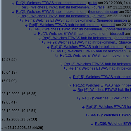
Re(2): Welches ETWAS hab ihr bekommen..
(
rufus
am 23.12.2008, 14:4
Re(3): Welches ETWAS hab ihr bekommen..
(
duracell
am 23.12.2008,
Re(2): Welches ETWAS hab ihr bekommen..
(
homerdersimpson
am 23.1
Re(3): Welches ETWAS hab ihr bekommen..
(
duracell
am 23.12.2008,
Re(4): Welches ETWAS hab ihr bekommen..
(
homerdersimpson
am
Re(5): Welches ETWAS hab ihr bekommen..
(
duracell
am 23.12.
Re(6): Welches ETWAS hab ihr bekommen..
(
homerdersimp
Re(7): Welches ETWAS hab ihr bekommen..
(
duracell
am 2
Re(8): Welches ETWAS hab ihr bekommen..
(
homerder
Re(9): Welches ETWAS hab ihr bekommen..
(
durace
Re(10): Welches ETWAS hab ihr bekommen..
(
ho
Re(11): Welches ETWAS hab ihr bekommen..
(
Re(12): Welches ETWAS hab ihr bekommen.
15:57:55)
Re(13): Welches ETWAS hab ihr bekomm
Re(14): Welches ETWAS hab ihr beko
16:04:13)
Re(15): Welches ETWAS hab ihr be
16:07:09)
Re(15): Welches ETWAS hab ihr be
Re(16): Welches ETWAS hab ihr
23.12.2008, 16:16:35)
Re(17): Welches ETWAS hab i
19:03:41)
Re(18): Welches ETWAS ha
23.12.2008, 19:12:51)
Re(19): Welches ETWAS
23.12.2008, 23:37:33)
Re(20): Welches ETW
am 23.12.2008, 23:44:29)