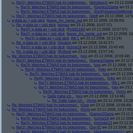
Re(2): Welches ETWAS hab ihr bekommen..
(
ddrobesch
am 23.12.2008,
Re(3): Welches ETWAS hab ihr bekommen..
(
Games2Game
am 23.12
Re(3): Welches ETWAS hab ihr bekommen..
(
DerPropagandaMiniste
Re(2): Welches ETWAS hab ihr bekommen..
(
stiefl
am 23.12.2008, 14:5
g-data av + usb stick
(
leave_my_name_out
am 23.12.2008, 10:06:05)
Re: g-data av + usb stick
(
playaz
am 23.12.2008, 10:07:37)
Re(2): g-data av + usb stick
(
Flo061180
am 23.12.2008, 10:07:57)
Re(2): g-data av + usb stick
(
leave_my_name_out
am 23.12.2008, 10
Re(3): g-data av + usb stick
(
Mr L
am 23.12.2008, 10:13:24)
Re: g-data av + usb stick
(
Sputum
am 23.12.2008, 10:42:37)
Re(2): g-data av + usb stick
(
schop18
am 23.12.2008, 10:45:49)
Re: g-data av + usb stick
(
Roliboli
am 23.12.2008, 13:57:24)
Re: Welches ETWAS hab ihr bekommen..
(
vex
am 23.12.2008, 10:09:49)
Re(2): Welches ETWAS hab ihr bekommen..
(
Games2Game
am 23.12.2
Re(3): Welches ETWAS hab ihr bekommen..
(
vex
am 23.12.2008, 10:
Re(4): Welches ETWAS hab ihr bekommen..
(
mko
am 23.12.2008, 
Re(5): Welches ETWAS hab ihr bekommen..
(
vex
am 23.12.2008
Re(6): Welches ETWAS hab ihr bekommen..
(
mko
am 23.12.2
Re(7): Welches ETWAS hab ihr bekommen..
(
Mr L
am 23.1
Re(7): Welches ETWAS hab ihr bekommen..
(
vex
am 23.12
Re(8): Welches ETWAS hab ihr bekommen..
(
Arrris
am 2
Dafür habe ich...
(
vex
am 23.12.2008, 13:14:46)
Re: Dafür habe ich...
(
Arrris
am 23.12.2008, 13:29
Re: Welches ETWAS hab ihr bekommen..
(
Gwp
am 23.12.2008, 10:09:49)
Re: Welches ETWAS hab ihr bekommen..
(
Arrris
am 23.12.2008, 10:17:00)
Re(2): Welches ETWAS hab ihr bekommen..
(
Games2Game
am 23.12.2
Re(3): Welches ETWAS hab ihr bekommen..
(
schop18
am 23.12.2008
Re(3): Welches ETWAS hab ihr bekommen..
(
monster23
am 23.12.20
Re(2): Welches ETWAS hab ihr bekommen..
(
Srv-02
am 23.12.2008, 10
Re(3): Welches ETWAS hab ihr bekommen..
(
dasistmeinnick11+
am 2