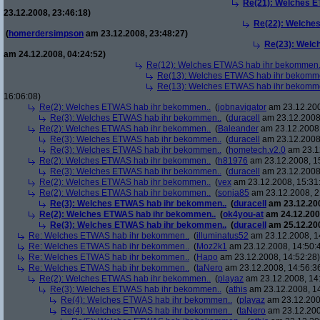
Re(21): Welches E
23.12.2008, 23:46:18)
Re(22): Welche
(
homerdersimpson
am 23.12.2008, 23:48:27)
Re(23): Welc
am 24.12.2008, 04:24:52)
Re(12): Welches ETWAS hab ihr bekommen.
Re(13): Welches ETWAS hab ihr bekomm
Re(13): Welches ETWAS hab ihr bekomm
16:06:08)
Re(2): Welches ETWAS hab ihr bekommen..
(
jobnavigator
am 23.12.200
Re(3): Welches ETWAS hab ihr bekommen..
(
duracell
am 23.12.2008,
Re(2): Welches ETWAS hab ihr bekommen..
(
Baleander
am 23.12.2008,
Re(3): Welches ETWAS hab ihr bekommen..
(
duracell
am 23.12.2008,
Re(3): Welches ETWAS hab ihr bekommen..
(
hometech.v2.0
am 23.12
Re(2): Welches ETWAS hab ihr bekommen..
(
h81976
am 23.12.2008, 1
Re(3): Welches ETWAS hab ihr bekommen..
(
duracell
am 23.12.2008,
Re(2): Welches ETWAS hab ihr bekommen..
(
vex
am 23.12.2008, 15:31
Re(2): Welches ETWAS hab ihr bekommen..
(
sonja85
am 23.12.2008, 2
Re(3): Welches ETWAS hab ihr bekommen..
(
duracell
am 23.12.200
Re(2): Welches ETWAS hab ihr bekommen..
(
ok4you-at
am 24.12.200
Re(3): Welches ETWAS hab ihr bekommen..
(
duracell
am 25.12.200
Re: Welches ETWAS hab ihr bekommen..
(
illuminatus52
am 23.12.2008, 1
Re: Welches ETWAS hab ihr bekommen..
(
Moz2k1
am 23.12.2008, 14:50:
Re: Welches ETWAS hab ihr bekommen..
(
Hapo
am 23.12.2008, 14:52:28)
Re: Welches ETWAS hab ihr bekommen..
(
taNero
am 23.12.2008, 14:56:3
Re(2): Welches ETWAS hab ihr bekommen..
(
playaz
am 23.12.2008, 14
Re(3): Welches ETWAS hab ihr bekommen..
(
athis
am 23.12.2008, 14
Re(4): Welches ETWAS hab ihr bekommen..
(
playaz
am 23.12.200
Re(4): Welches ETWAS hab ihr bekommen..
(
taNero
am 23.12.200