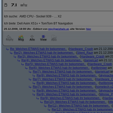
_____________________________________________________________
Ich suche: AMD CPU - Sockel 939 - .... X2
Ich biete: Dell Axim X51v + TomTom BT Navigation
25.12.2008, 18:08 Uhr - Editiert von
mjy@geizhals.at
, alte Version:
hier
Re: Welches ETWAS hab ihr bekommen..
(
Hardware_Crash
am 21.12.2008
Re(2): Welches ETWAS hab ihr bekommen..
(
Silent_Razr
am 21.12.2008
Re(3): Welches ETWAS hab ihr bekommen..
(
Hardware_Crash
am 21
Re(4): Welches ETWAS hab ihr bekommen..
(
danielcart
am 21.12.
Re(5): Welches ETWAS hab ihr bekommen..
(
Hardware_Crash
Re(6): Welches ETWAS hab ihr bekommen..
(
hellbringer
am 2
Re(7): Welches ETWAS hab ihr bekommen..
(
danielcart
am
Re(8): Welches ETWAS hab ihr bekommen..
(
skyreach
Re(7): Welches ETWAS hab ihr bekommen..
(
Hardware_C
Re(8): Welches ETWAS hab ihr bekommen..
(
hellbring
Re(7): Welches ETWAS hab ihr bekommen..
(
hometech.v2
Re(8): Welches ETWAS hab ihr bekommen..
(
skyreach
Re(8): Welches ETWAS hab ihr bekommen..
(
Winnie_
Re(9): Welches ETWAS hab ihr bekommen..
(
Hardw
Re(10): Welches ETWAS hab ihr bekommen..
(
Wi
Re(11): Welches ETWAS hab ihr bekommen..
(
Re(12): Welches ETWAS hab ihr bekommen.