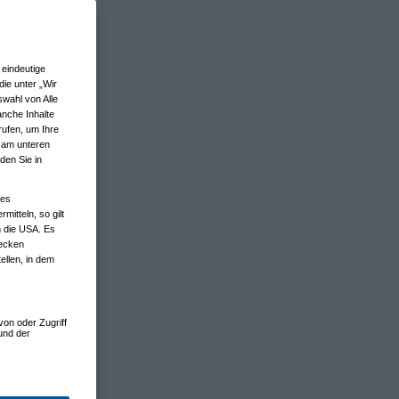
eindeutige
ie unter „Wir
wahl von Alle
anche Inhalte
rufen, um Ihre
n am unteren
den Sie in
nes
tteln, so gilt
n die USA. Es
wecken
ellen, in dem
von oder Zugriff
und der