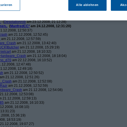
ch.v2.0
am 23.12.2008, 01:58:09)
ris
am 23.12.2008, 08:25:26)
gurieren
Alle ablehnen
Akz
solationrob
am 23.12.2008, 11:27:14)
monster23
am 23.12.2008, 12:01:47)
hometech.v2.0
am 23.12.2008, 15:53:58)
.
(
Desolationrob
am 23.12.2008, 21:12:28)
men..
(
ManfredCC²
am 24.12.2008, 12:31:20)
1.12.2008, 12:50:37)
rash
am 21.12.2008, 12:52:45)
t
am 21.12.2008, 12:57:59)
are_Crash
am 21.12.2008, 13:42:40)
UCK]Butcher
am 21.12.2008, 15:29:19)
nielcart
am 21.12.2008, 18:10:32)
Hardware_Crash
am 21.12.2008, 18:18:04)
no_d70
am 22.12.2008, 16:10:52)
.12.2008, 12:47:48)
1.12.2008, 12:49:18)
sh
am 21.12.2008, 12:50:52)
am 21.12.2008, 12:51:26)
e_Crash
am 21.12.2008, 12:52:08)
_Razr
am 21.12.2008, 12:52:59)
rdware_Crash
am 21.12.2008, 12:54:08)
1.12.2008, 12:53:08)
 21.12.2008, 12:59:13)
85
am 21.12.2008, 16:10:33)
12.2008, 16:08:10)
13:31:23)
.2008, 15:36:19)
08, 18:53:19)
21.12.2008, 19:07:27)