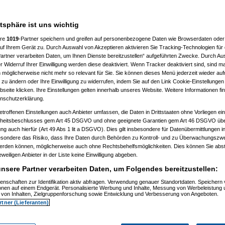
___________________
atsphäre ist uns wichtig
ere
1019
-Partner speichern und greifen auf personenbezogene Daten wie Browserdaten oder 
f Ihrem Gerät zu. Durch Auswahl von Akzeptieren aktivieren Sie Tracking-Technologien für d
artner verarbeiten Daten, um Ihnen Dienste bereitzustellen“ aufgeführten Zwecke. Durch Aus
 Widerruf Ihrer Einwilligung werden diese deaktiviert. Wenn Tracker deaktiviert sind, sind m
 möglicherweise nicht mehr so relevant für Sie. Sie können dieses Menü jederzeit wieder auf
 zu ändern oder Ihre Einwilligung zu widerrufen, indem Sie auf den Link Cookie-Einstellunge
, 11:32:52)
eite klicken. Ihre Einstellungen gelten innerhalb unseres Website. Weitere Informationen fin
, 11:35:10)
nschutzerklärung.
.12.2008, 11:37:53)
etroffenen Einstellungen auch Anbieter umfassen, die Daten in Drittstaaten ohne Vorliegen ei
2008, 12:40:07)
am 21.12.2008, 12:43:46)
itsbeschlusses gem Art 45 DSGVO und ohne geeignete Garantien gem Art 46 DSGVO übermi
1.12.2008, 12:46:42)
gung auch hierfür (Art 49 Abs 1 lit a DSGVO). Dies gilt insbesondere für Datenübermittlungen i
 21.12.2008, 12:48:51)
esondere das Risiko, dass Ihre Daten durch Behörden zu Kontroll- und zu Überwachungsz
er
am 21.12.2008, 15:29:14)
werden können, möglicherweise auch ohne Rechtsbehelfsmöglichkeiten. Dies können Sie abst
rash
am 21.12.2008, 12:49:41)
eweiligen Anbieter in der Liste keine Einwilligung abgeben.
er
am 21.12.2008, 12:59:58)
.0
am 22.12.2008, 19:52:16)
nsere Partner verarbeiten Daten, um Folgendes bereitzustellen:
er
am 22.12.2008, 20:38:25)
Pooh
am 22.12.2008, 20:56:19)
enschaften zur Identifikation aktiv abfragen. Verwendung genauer Standortdaten. Speichern 
ionen auf einem Endgerät. Personalisierte Werbung und Inhalte, Messung von Werbeleistung 
are_Crash
am 22.12.2008, 21:01:14)
von Inhalten, Zielgruppenforschung sowie Entwicklung und Verbesserung von Angeboten.
nnie_Pooh
am 22.12.2008, 21:06:19)
rtner (Lieferanten)
Hardware_Crash
am 22.12.2008, 21:26:38)
.
(
Winnie_Pooh
am 22.12.2008, 21:38:05)
en..
(
Hardware_Crash
am 22.12.2008, 21:40:27)