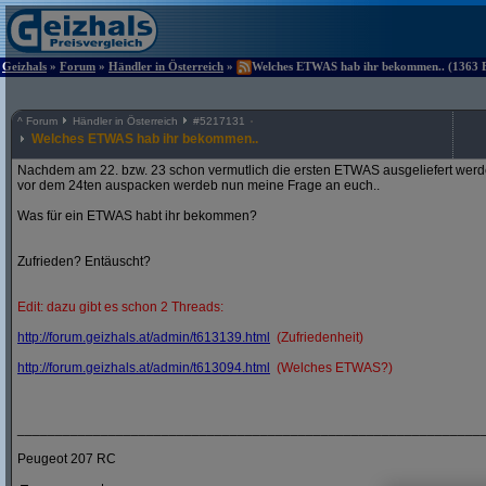
Geizhals
»
Forum
»
Händler in Österreich
»
Welches ETWAS hab ihr bekommen.. (1363 Be
^
Forum
Händler in Österreich
#
5217131
Welches ETWAS hab ihr bekommen..
Nachdem am 22. bzw. 23 schon vermutlich die ersten ETWAS ausgeliefert werden
vor dem 24ten auspacken werdeb nun meine Frage an euch..
Was für ein ETWAS habt ihr bekommen?
Zufrieden? Entäuscht?
Edit: dazu gibt es schon 2 Threads:
http:/
/
forum.geizhals.at/
admin/
t613139.html
(Zufriedenheit)
http:/
/
forum.geizhals.at/
admin/
t613094.html
(Welches ETWAS?)
_____________________________________________________________
Peugeot 207 RC