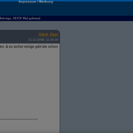
Impressum
|
Werbung
iträge, 30359 Mal gelesen)
Silent_Razr
21.12.2008, 11:19:18
, & es sicher einige gibt die schon
___________________