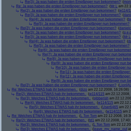
Re(3): Ja was haben die ersten Empfänger nun bekommen?
(
mon
Re: Ja was haben die ersten Empfänger nun bekommen?
(
Mr L
am 22.1
Re(2): Ja was haben die ersten Empfänger nun bekommen?
(
w114/1
Re(3): Ja was haben die ersten Empfänger nun bekommen?
(
dani
Re(4): Ja was haben die ersten Empfänger nun bekommen?
(
b
Re(5): Ja was haben die ersten Empfänger nun bekommen?
Re(2): Ja was haben die ersten Empfänger nun bekommen?
(
danielc
Re(3): Ja was haben die ersten Empfänger nun bekommen?
(
q.e.d
Re(3): Ja was haben die ersten Empfänger nun bekommen?
(
Mr L
Re(4): Ja was haben die ersten Empfänger nun bekommen?
(
d
Re(5): Ja was haben die ersten Empfänger nun bekommen?
Re(6): Ja was haben die ersten Empfänger nun bekomme
Re(7): Ja was haben die ersten Empfänger nun beko
Re(8): Ja was haben die ersten Empfänger nun be
Re(9): Ja was haben die ersten Empfänger nun
Re(10): Ja was haben die ersten Empfänger 
Re(11): Ja was haben die ersten Empfänge
Re(11): Ja was haben die ersten Empfänge
Re(9): Ja was haben die ersten Empfänger nun
Re(2): Ja was haben die ersten Empfänger nun bekommen?
(
Lion[A
Re: Welches ETWAS hab ihr bekommen..
(
dizo
am 22.12.2008, 16:26:08)
Re(2): Welches ETWAS hab ihr bekommen..
(
w114/115
am 22.12.2008, 
Re(3): Welches ETWAS hab ihr bekommen..
(
gibberish
am 22.12.200
Re(4): Welches ETWAS hab ihr bekommen..
(
w114/115
am 22.12.2
Re(5): Welches ETWAS hab ihr bekommen..
(
User6465
am 22.1
Re(6): Welches ETWAS hab ihr bekommen..
(
w114/115
am 22
Re: Welches ETWAS hab ihr bekommen..
(
L.Ton Tom
am 22.12.2008, 16:3
Re(2): Welches ETWAS hab ihr bekommen..
(
td1
am 22.12.2008, 17:40:
Re(3): Welches ETWAS hab ihr bekommen..
(
L.Ton Tom
am 22.12.200
Re(3): Welches ETWAS hab ihr bekommen..
(
leave_my_name_out
am