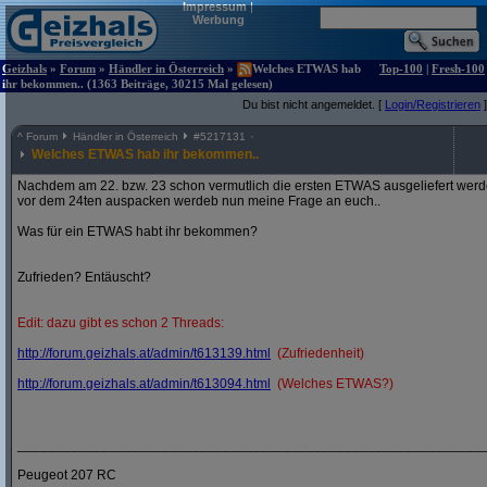
Impressum
|
Werbung
Geizhals
»
Forum
»
Händler in Österreich
»
Welches ETWAS hab
Top-100
|
Fresh-100
ihr bekommen.. (1363 Beiträge, 30215 Mal gelesen)
Du bist nicht angemeldet. [
Login/Registrieren
]
^
Forum
Händler in Österreich
#
5217131
Welches ETWAS hab ihr bekommen..
Nachdem am 22. bzw. 23 schon vermutlich die ersten ETWAS ausgeliefert werden
vor dem 24ten auspacken werdeb nun meine Frage an euch..
Was für ein ETWAS habt ihr bekommen?
Zufrieden? Entäuscht?
Edit: dazu gibt es schon 2 Threads:
http:/
/
forum.geizhals.at/
admin/
t613139.html
(Zufriedenheit)
http:/
/
forum.geizhals.at/
admin/
t613094.html
(Welches ETWAS?)
_____________________________________________________________
Peugeot 207 RC