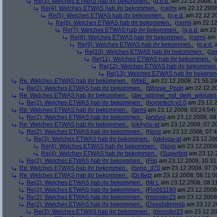
Re(3): Welches ETWAS hab ihr bekommen..
(
q.e.d.
am 22.12.2008, 1
Re(4): Welches ETWAS hab ihr bekommen..
(
cermi
am 22.12.2008
Re(5): Welches ETWAS hab ihr bekommen..
(
q.e.d.
am 22.12.20
Re(6): Welches ETWAS hab ihr bekommen..
(
cermi
am 22.12
Re(7): Welches ETWAS hab ihr bekommen..
(
q.e.d.
am 22.
Re(8): Welches ETWAS hab ihr bekommen..
(
cermi
am 
Re(9): Welches ETWAS hab ihr bekommen..
(
q.e.d.
a
Re(10): Welches ETWAS hab ihr bekommen..
(
ce
Re(11): Welches ETWAS hab ihr bekommen..
(
Re(12): Welches ETWAS hab ihr bekommen.
Re(13): Welches ETWAS hab ihr bekomm
Re: Welches ETWAS hab ihr bekommen..
(
MikE_
am 22.12.2008, 21:55:29
Re(2): Welches ETWAS hab ihr bekommen..
(
Winnie_Pooh
am 22.12.20
Re: Welches ETWAS hab ihr bekommen..
(
der_spinner_mit_dem_weissen
Re(2): Welches ETWAS hab ihr bekommen..
(
hometech.v2.0
am 23.12.2
Re: Welches ETWAS hab ihr bekommen..
(
farmi
am 23.12.2008, 03:24:54)
Re(2): Welches ETWAS hab ihr bekommen..
(
andvol
am 23.12.2008, 08
Re: Welches ETWAS hab ihr bekommen..
(
ok4you-at
am 23.12.2008, 07:2
Re(2): Welches ETWAS hab ihr bekommen..
(
Noyx
am 23.12.2008, 07:4
Re(3): Welches ETWAS hab ihr bekommen..
(
ok4you-at
am 23.12.200
Re(4): Welches ETWAS hab ihr bekommen..
(
Noyx
am 23.12.2008,
Re(4): Welches ETWAS hab ihr bekommen..
(
Superfast
am 23.12.2
Re(2): Welches ETWAS hab ihr bekommen..
(
Flip
am 23.12.2008, 10:31
Re: Welches ETWAS hab ihr bekommen..
(
bono_d70
am 23.12.2008, 07:2
Re: Welches ETWAS hab ihr bekommen..
(
Dr.Betz
am 23.12.2008, 08:11:0
Re(2): Welches ETWAS hab ihr bekommen..
(
Mr L
am 23.12.2008, 08:11
Re(2): Welches ETWAS hab ihr bekommen..
(
Flo061180
am 23.12.2008,
Re(2): Welches ETWAS hab ihr bekommen..
(
monster23
am 23.12.2008,
Re(2): Welches ETWAS hab ihr bekommen..
(
Desolationrob
am 23.12.20
Re(3): Welches ETWAS hab ihr bekommen..
(
monster23
am 23.12.20