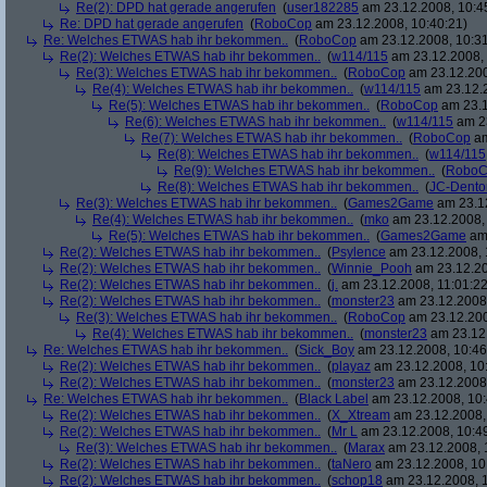
Re(2): DPD hat gerade angerufen
(
user182285
am 23.12.2008, 10:4
Re: DPD hat gerade angerufen
(
RoboCop
am 23.12.2008, 10:40:21)
Re: Welches ETWAS hab ihr bekommen..
(
RoboCop
am 23.12.2008, 10:31
Re(2): Welches ETWAS hab ihr bekommen..
(
w114/115
am 23.12.2008, 
Re(3): Welches ETWAS hab ihr bekommen..
(
RoboCop
am 23.12.200
Re(4): Welches ETWAS hab ihr bekommen..
(
w114/115
am 23.12.2
Re(5): Welches ETWAS hab ihr bekommen..
(
RoboCop
am 23.1
Re(6): Welches ETWAS hab ihr bekommen..
(
w114/115
am 23
Re(7): Welches ETWAS hab ihr bekommen..
(
RoboCop
am
Re(8): Welches ETWAS hab ihr bekommen..
(
w114/115
Re(9): Welches ETWAS hab ihr bekommen..
(
RoboC
Re(8): Welches ETWAS hab ihr bekommen..
(
JC-Dento
Re(3): Welches ETWAS hab ihr bekommen..
(
Games2Game
am 23.12
Re(4): Welches ETWAS hab ihr bekommen..
(
mko
am 23.12.2008, 
Re(5): Welches ETWAS hab ihr bekommen..
(
Games2Game
am 
Re(2): Welches ETWAS hab ihr bekommen..
(
Psylence
am 23.12.2008, 
Re(2): Welches ETWAS hab ihr bekommen..
(
Winnie_Pooh
am 23.12.20
Re(2): Welches ETWAS hab ihr bekommen..
(
j.
am 23.12.2008, 11:01:22
Re(2): Welches ETWAS hab ihr bekommen..
(
monster23
am 23.12.2008,
Re(3): Welches ETWAS hab ihr bekommen..
(
RoboCop
am 23.12.200
Re(4): Welches ETWAS hab ihr bekommen..
(
monster23
am 23.12.
Re: Welches ETWAS hab ihr bekommen..
(
Sick_Boy
am 23.12.2008, 10:46
Re(2): Welches ETWAS hab ihr bekommen..
(
playaz
am 23.12.2008, 10
Re(2): Welches ETWAS hab ihr bekommen..
(
monster23
am 23.12.2008,
Re: Welches ETWAS hab ihr bekommen..
(
Black Label
am 23.12.2008, 10:
Re(2): Welches ETWAS hab ihr bekommen..
(
X_Xtream
am 23.12.2008,
Re(2): Welches ETWAS hab ihr bekommen..
(
Mr L
am 23.12.2008, 10:4
Re(3): Welches ETWAS hab ihr bekommen..
(
Marax
am 23.12.2008, 
Re(2): Welches ETWAS hab ihr bekommen..
(
taNero
am 23.12.2008, 10
Re(2): Welches ETWAS hab ihr bekommen..
(
schop18
am 23.12.2008, 1