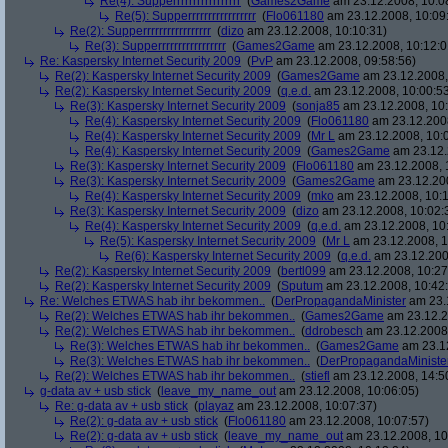
Re(4): Supperrrrrrrrrrrrrrrrr
(
Games2Game
am 23.12.2008, 10:0
Re(5): Supperrrrrrrrrrrrrrrrr
(
Flo061180
am 23.12.2008, 10:09
Re(2): Supperrrrrrrrrrrrrrrrr
(
dizo
am 23.12.2008, 10:10:31)
Re(3): Supperrrrrrrrrrrrrrrrr
(
Games2Game
am 23.12.2008, 10:12:0
Re: Kaspersky Internet Security 2009
(
PvP
am 23.12.2008, 09:58:56)
Re(2): Kaspersky Internet Security 2009
(
Games2Game
am 23.12.2008,
Re(2): Kaspersky Internet Security 2009
(
q.e.d.
am 23.12.2008, 10:00:5
Re(3): Kaspersky Internet Security 2009
(
sonja85
am 23.12.2008, 10:
Re(4): Kaspersky Internet Security 2009
(
Flo061180
am 23.12.2008
Re(4): Kaspersky Internet Security 2009
(
Mr L
am 23.12.2008, 10:
Re(4): Kaspersky Internet Security 2009
(
Games2Game
am 23.12.
Re(3): Kaspersky Internet Security 2009
(
Flo061180
am 23.12.2008, 
Re(3): Kaspersky Internet Security 2009
(
Games2Game
am 23.12.200
Re(4): Kaspersky Internet Security 2009
(
mko
am 23.12.2008, 10:1
Re(3): Kaspersky Internet Security 2009
(
dizo
am 23.12.2008, 10:02:
Re(4): Kaspersky Internet Security 2009
(
q.e.d.
am 23.12.2008, 10
Re(5): Kaspersky Internet Security 2009
(
Mr L
am 23.12.2008, 1
Re(6): Kaspersky Internet Security 2009
(
q.e.d.
am 23.12.200
Re(2): Kaspersky Internet Security 2009
(
bertl099
am 23.12.2008, 10:27
Re(2): Kaspersky Internet Security 2009
(
Sputum
am 23.12.2008, 10:42
Re: Welches ETWAS hab ihr bekommen..
(
DerPropagandaMinister
am 23.1
Re(2): Welches ETWAS hab ihr bekommen..
(
Games2Game
am 23.12.2
Re(2): Welches ETWAS hab ihr bekommen..
(
ddrobesch
am 23.12.2008,
Re(3): Welches ETWAS hab ihr bekommen..
(
Games2Game
am 23.12
Re(3): Welches ETWAS hab ihr bekommen..
(
DerPropagandaMiniste
Re(2): Welches ETWAS hab ihr bekommen..
(
stiefl
am 23.12.2008, 14:5
g-data av + usb stick
(
leave_my_name_out
am 23.12.2008, 10:06:05)
Re: g-data av + usb stick
(
playaz
am 23.12.2008, 10:07:37)
Re(2): g-data av + usb stick
(
Flo061180
am 23.12.2008, 10:07:57)
Re(2): g-data av + usb stick
(
leave_my_name_out
am 23.12.2008, 10