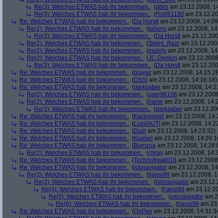
Re(3): Welches ETWAS hab ihr bekommen..
(
athis
am 23.12.2008, 14
Re(3): Welches ETWAS hab ihr bekommen..
(
Flo061180
am 23.12.20
Re: Welches ETWAS hab ihr bekommen..
(
Da Horstl
am 23.12.2008, 14:09
Re(2): Welches ETWAS hab ihr bekommen..
(
taNero
am 23.12.2008, 14
Re(3): Welches ETWAS hab ihr bekommen..
(
Da Horstl
am 23.12.200
Re(2): Welches ETWAS hab ihr bekommen..
(
Silent_Razr
am 23.12.2008
Re(2): Welches ETWAS hab ihr bekommen..
(
muhrly
am 23.12.2008, 14
Re(2): Welches ETWAS hab ihr bekommen..
(
JC-Denton
am 23.12.2008,
Re(3): Welches ETWAS hab ihr bekommen..
(
Da Horstl
am 23.12.200
Re: Welches ETWAS hab ihr bekommen..
(
playaz
am 23.12.2008, 14:15:2
Re: Welches ETWAS hab ihr bekommen..
(
OSSI
am 23.12.2008, 14:16:18)
Re: Welches ETWAS hab ihr bekommen..
(
darksaber
am 23.12.2008, 14:2
Re(2): Welches ETWAS hab ihr bekommen..
(
user96106
am 23.12.2008,
Re(2): Welches ETWAS hab ihr bekommen..
(
hariw
am 23.12.2008, 14:
Re(3): Welches ETWAS hab ihr bekommen..
(
darksaber
am 23.12.200
Re: Welches ETWAS hab ihr bekommen..
(
Kackwiesel
am 23.12.2008, 14:
Re: Welches ETWAS hab ihr bekommen..
(
Lion[AUT]
am 23.12.2008, 14:2
Re: Welches ETWAS hab ihr bekommen..
(
Diall
am 23.12.2008, 14:23:32)
Re: Welches ETWAS hab ihr bekommen..
(
Kuebel
am 23.12.2008, 14:26:1
Re: Welches ETWAS hab ihr bekommen..
(
Bumzua
am 23.12.2008, 14:28:
Re(2): Welches ETWAS hab ihr bekommen..
(
chray
am 23.12.2008, 14:
Re: Welches ETWAS hab ihr bekommen..
(
Technofreak018
am 23.12.2008,
Re: Welches ETWAS hab ihr bekommen..
(
jobnavigator
am 23.12.2008, 14
Re(2): Welches ETWAS hab ihr bekommen..
(
hansi99
am 23.12.2008, 1
Re(3): Welches ETWAS hab ihr bekommen..
(
jobnavigator
am 23.12.2
Re(4): Welches ETWAS hab ihr bekommen..
(
hansi99
am 23.12.20
Re(5): Welches ETWAS hab ihr bekommen..
(
jobnavigator
am 23
Re(6): Welches ETWAS hab ihr bekommen..
(
hansi99
am 23.
Re: Welches ETWAS hab ihr bekommen..
(
OoPee
am 23.12.2008, 14:31:3