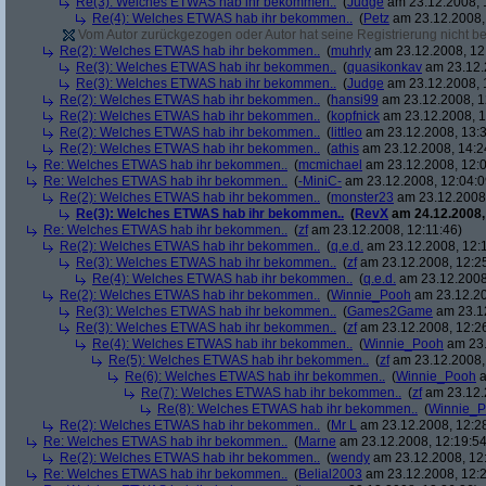
Re(3): Welches ETWAS hab ihr bekommen..
(
Judge
am 23.12.2008, 
Re(4): Welches ETWAS hab ihr bekommen..
(
Petz
am 23.12.2008,
Vom Autor zurückgezogen oder Autor hat seine Registrierung nicht bes
Re(2): Welches ETWAS hab ihr bekommen..
(
muhrly
am 23.12.2008, 12
Re(3): Welches ETWAS hab ihr bekommen..
(
quasikonkav
am 23.12.
Re(3): Welches ETWAS hab ihr bekommen..
(
Judge
am 23.12.2008, 
Re(2): Welches ETWAS hab ihr bekommen..
(
hansi99
am 23.12.2008, 1
Re(2): Welches ETWAS hab ihr bekommen..
(
kopfnick
am 23.12.2008, 1
Re(2): Welches ETWAS hab ihr bekommen..
(
littleo
am 23.12.2008, 13:3
Re(2): Welches ETWAS hab ihr bekommen..
(
athis
am 23.12.2008, 14:2
Re: Welches ETWAS hab ihr bekommen..
(
mcmichael
am 23.12.2008, 12:0
Re: Welches ETWAS hab ihr bekommen..
(
-MiniC-
am 23.12.2008, 12:04:0
Re(2): Welches ETWAS hab ihr bekommen..
(
monster23
am 23.12.2008,
Re(3): Welches ETWAS hab ihr bekommen..
(
RevX
am 24.12.2008,
Re: Welches ETWAS hab ihr bekommen..
(
zf
am 23.12.2008, 12:11:46)
Re(2): Welches ETWAS hab ihr bekommen..
(
q.e.d.
am 23.12.2008, 12:
Re(3): Welches ETWAS hab ihr bekommen..
(
zf
am 23.12.2008, 12:2
Re(4): Welches ETWAS hab ihr bekommen..
(
q.e.d.
am 23.12.2008,
Re(2): Welches ETWAS hab ihr bekommen..
(
Winnie_Pooh
am 23.12.20
Re(3): Welches ETWAS hab ihr bekommen..
(
Games2Game
am 23.12
Re(3): Welches ETWAS hab ihr bekommen..
(
zf
am 23.12.2008, 12:2
Re(4): Welches ETWAS hab ihr bekommen..
(
Winnie_Pooh
am 23.
Re(5): Welches ETWAS hab ihr bekommen..
(
zf
am 23.12.2008,
Re(6): Welches ETWAS hab ihr bekommen..
(
Winnie_Pooh
a
Re(7): Welches ETWAS hab ihr bekommen..
(
zf
am 23.12.
Re(8): Welches ETWAS hab ihr bekommen..
(
Winnie_
Re(2): Welches ETWAS hab ihr bekommen..
(
Mr L
am 23.12.2008, 12:2
Re: Welches ETWAS hab ihr bekommen..
(
Marne
am 23.12.2008, 12:19:54
Re(2): Welches ETWAS hab ihr bekommen..
(
wendy
am 23.12.2008, 12
Re: Welches ETWAS hab ihr bekommen..
(
Belial2003
am 23.12.2008, 12:2