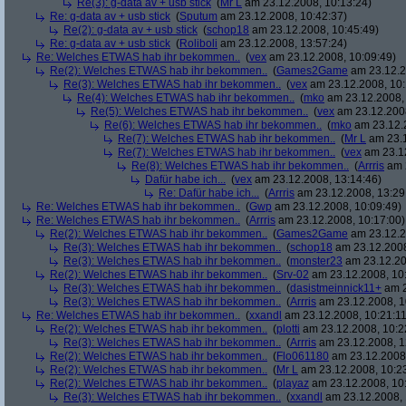
Re(3): g-data av + usb stick
(
Mr L
am 23.12.2008, 10:13:24)
Re: g-data av + usb stick
(
Sputum
am 23.12.2008, 10:42:37)
Re(2): g-data av + usb stick
(
schop18
am 23.12.2008, 10:45:49)
Re: g-data av + usb stick
(
Roliboli
am 23.12.2008, 13:57:24)
Re: Welches ETWAS hab ihr bekommen..
(
vex
am 23.12.2008, 10:09:49)
Re(2): Welches ETWAS hab ihr bekommen..
(
Games2Game
am 23.12.2
Re(3): Welches ETWAS hab ihr bekommen..
(
vex
am 23.12.2008, 10:
Re(4): Welches ETWAS hab ihr bekommen..
(
mko
am 23.12.2008, 
Re(5): Welches ETWAS hab ihr bekommen..
(
vex
am 23.12.2008
Re(6): Welches ETWAS hab ihr bekommen..
(
mko
am 23.12.2
Re(7): Welches ETWAS hab ihr bekommen..
(
Mr L
am 23.1
Re(7): Welches ETWAS hab ihr bekommen..
(
vex
am 23.12
Re(8): Welches ETWAS hab ihr bekommen..
(
Arrris
am 2
Dafür habe ich...
(
vex
am 23.12.2008, 13:14:46)
Re: Dafür habe ich...
(
Arrris
am 23.12.2008, 13:29
Re: Welches ETWAS hab ihr bekommen..
(
Gwp
am 23.12.2008, 10:09:49)
Re: Welches ETWAS hab ihr bekommen..
(
Arrris
am 23.12.2008, 10:17:00)
Re(2): Welches ETWAS hab ihr bekommen..
(
Games2Game
am 23.12.2
Re(3): Welches ETWAS hab ihr bekommen..
(
schop18
am 23.12.2008
Re(3): Welches ETWAS hab ihr bekommen..
(
monster23
am 23.12.20
Re(2): Welches ETWAS hab ihr bekommen..
(
Srv-02
am 23.12.2008, 10
Re(3): Welches ETWAS hab ihr bekommen..
(
dasistmeinnick11+
am 2
Re(3): Welches ETWAS hab ihr bekommen..
(
Arrris
am 23.12.2008, 1
Re: Welches ETWAS hab ihr bekommen..
(
xxandl
am 23.12.2008, 10:21:11
Re(2): Welches ETWAS hab ihr bekommen..
(
plotti
am 23.12.2008, 10:2
Re(3): Welches ETWAS hab ihr bekommen..
(
Arrris
am 23.12.2008, 1
Re(2): Welches ETWAS hab ihr bekommen..
(
Flo061180
am 23.12.2008,
Re(2): Welches ETWAS hab ihr bekommen..
(
Mr L
am 23.12.2008, 10:2
Re(2): Welches ETWAS hab ihr bekommen..
(
playaz
am 23.12.2008, 10
Re(3): Welches ETWAS hab ihr bekommen..
(
xxandl
am 23.12.2008, 