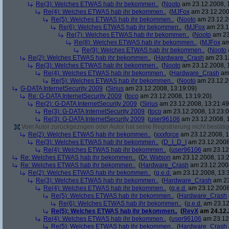
Re(3): Welches ETWAS hab ihr bekommen..
(
Nooto
am 23.12.2008, 
Re(4): Welches ETWAS hab ihr bekommen..
(
MJFox
am 23.12.200
Re(5): Welches ETWAS hab ihr bekommen..
(
Nooto
am 23.12.2
Re(6): Welches ETWAS hab ihr bekommen..
(
MJFox
am 23.1
Re(7): Welches ETWAS hab ihr bekommen..
(
Nooto
am 23
Re(8): Welches ETWAS hab ihr bekommen..
(
MJFox
am
Re(9): Welches ETWAS hab ihr bekommen..
(
Nooto
Re(2): Welches ETWAS hab ihr bekommen..
(
Hardware_Crash
am 23.12
Re(3): Welches ETWAS hab ihr bekommen..
(
Nooto
am 23.12.2008, 
Re(4): Welches ETWAS hab ihr bekommen..
(
Hardware_Crash
am 
Re(5): Welches ETWAS hab ihr bekommen..
(
Nooto
am 23.12.2
G-DATA InternetSecurity 2009
(
Sirius
am 23.12.2008, 13:19:09)
Re: G-DATA InternetSecurity 2009
(
toco
am 23.12.2008, 13:19:20)
Re(2): G-DATA InternetSecurity 2009
(
Sirius
am 23.12.2008, 13:21:49
Re(3): G-DATA InternetSecurity 2009
(
toco
am 23.12.2008, 13:23:0
Re(3): G-DATA InternetSecurity 2009
(
user96106
am 23.12.2008, 1
Vom Autor zurückgezogen oder Autor hat seine Registrierung nicht bestätig
Re(2): Welches ETWAS hab ihr bekommen..
(
xxxforce
am 23.12.2008, 1
Re(3): Welches ETWAS hab ihr bekommen..
(
D_I_D_I
am 23.12.2008
Re(4): Welches ETWAS hab ihr bekommen..
(
user96106
am 23.12.
Re: Welches ETWAS hab ihr bekommen..
(
Dr. Watson
am 23.12.2008, 13:2
Re: Welches ETWAS hab ihr bekommen..
(
Hardware_Crash
am 23.12.2008
Re(2): Welches ETWAS hab ihr bekommen..
(
q.e.d.
am 23.12.2008, 13:
Re(3): Welches ETWAS hab ihr bekommen..
(
Hardware_Crash
am 23
Re(4): Welches ETWAS hab ihr bekommen..
(
q.e.d.
am 23.12.2008
Re(5): Welches ETWAS hab ihr bekommen..
(
Hardware_Crash
Re(6): Welches ETWAS hab ihr bekommen..
(
q.e.d.
am 23.12
Re(5): Welches ETWAS hab ihr bekommen..
(
RevX
am 24.12.
Re(4): Welches ETWAS hab ihr bekommen..
(
user96106
am 23.12.
Re(5): Welches ETWAS hab ihr bekommen..
(
Hardware_Crash