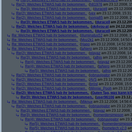
Re(3): Welches ETWAS hab ihr bekommen..
(
hometech.v2.0
am 23.12
Re(2): Welches ETWAS hab ihr bekommen..
(
h81976
am 23.12.2008, 1
Re(3): Welches ETWAS hab ihr bekommen..
(
duracell
am 23.12.2008,
Re(2): Welches ETWAS hab ihr bekommen..
(
vex
am 23.12.2008, 15:31
Re(2): Welches ETWAS hab ihr bekommen..
(
sonja85
am 23.12.2008, 2
Re(3): Welches ETWAS hab ihr bekommen..
(
duracell
am 23.12.200
Re(2): Welches ETWAS hab ihr bekommen..
(
ok4you-at
am 24.12.200
Re(3): Welches ETWAS hab ihr bekommen..
(
duracell
am 25.12.200
Re: Welches ETWAS hab ihr bekommen..
(
illuminatus52
am 23.12.2008, 1
Re: Welches ETWAS hab ihr bekommen..
(
Moz2k1
am 23.12.2008, 14:50:
Re: Welches ETWAS hab ihr bekommen..
(
Hapo
am 23.12.2008, 14:52:28)
Re: Welches ETWAS hab ihr bekommen..
(
taNero
am 23.12.2008, 14:56:3
Re(2): Welches ETWAS hab ihr bekommen..
(
playaz
am 23.12.2008, 14
Re(3): Welches ETWAS hab ihr bekommen..
(
athis
am 23.12.2008, 14
Re(4): Welches ETWAS hab ihr bekommen..
(
playaz
am 23.12.200
Re(4): Welches ETWAS hab ihr bekommen..
(
taNero
am 23.12.200
Re(5): Welches ETWAS hab ihr bekommen..
(
athis
am 23.12.200
Re(2): Welches ETWAS hab ihr bekommen..
(
jobnavigator
am 23.12.200
Re(2): Welches ETWAS hab ihr bekommen..
(
AVS
am 23.12.2008, 15:00
Re(2): Welches ETWAS hab ihr bekommen..
(
brösl
am 23.12.2008, 15:0
Re(2): Welches ETWAS hab ihr bekommen..
(
Winnie_Pooh
am 23.12.20
Re(2): Welches ETWAS hab ihr bekommen..
(
Guten Tag, was kann ich
Re(3): Welches ETWAS hab ihr bekommen..
(
user96106
am 23.12.
Re: Welches ETWAS hab ihr bekommen..
(
Miknux
am 23.12.2008, 14:56:4
Re(2): Welches ETWAS hab ihr bekommen..
(
jobnavigator
am 23.12.200
Re(3): Welches ETWAS hab ihr bekommen..
(
playaz
am 23.12.2008, 
Re(3): Welches ETWAS hab ihr bekommen..
(
homerdersimpson
am 2
Re(4): Welches ETWAS hab ihr bekommen..
(
jobnavigator
am 23.1
Re(5): Welches ETWAS hab ihr bekommen..
(
homerdersimpso
Re(5): Welches ETWAS hab ihr bekommen..
(
hometech.v2.0
am 