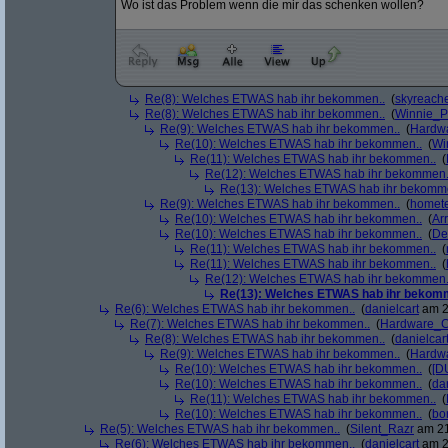
Wo ist das Problem wenn die mir das schenken wollen?
Re(8): Welches ETWAS hab ihr bekommen..
(
skyreach
Re(8): Welches ETWAS hab ihr bekommen..
(
Winnie_
Re(9): Welches ETWAS hab ihr bekommen..
(
Hardw
Re(10): Welches ETWAS hab ihr bekommen..
(
Wi
Re(11): Welches ETWAS hab ihr bekommen..
(
Re(12): Welches ETWAS hab ihr bekommen.
Re(13): Welches ETWAS hab ihr bekomm
Re(9): Welches ETWAS hab ihr bekommen..
(
homete
Re(10): Welches ETWAS hab ihr bekommen..
(
Arr
Re(10): Welches ETWAS hab ihr bekommen..
(
De
Re(11): Welches ETWAS hab ihr bekommen..
(
Re(11): Welches ETWAS hab ihr bekommen..
(
Re(12): Welches ETWAS hab ihr bekommen.
Re(13): Welches ETWAS hab ihr bekom
Re(6): Welches ETWAS hab ihr bekommen..
(
danielcart
am 2
Re(7): Welches ETWAS hab ihr bekommen..
(
Hardware_C
Re(8): Welches ETWAS hab ihr bekommen..
(
danielcar
Re(9): Welches ETWAS hab ihr bekommen..
(
Hardw
Re(10): Welches ETWAS hab ihr bekommen..
(
[D
Re(10): Welches ETWAS hab ihr bekommen..
(
da
Re(11): Welches ETWAS hab ihr bekommen..
(
Re(10): Welches ETWAS hab ihr bekommen..
(
bo
Re(5): Welches ETWAS hab ihr bekommen..
(
Silent_Razr
am 21
Re(6): Welches ETWAS hab ihr bekommen..
(
danielcart
am 2