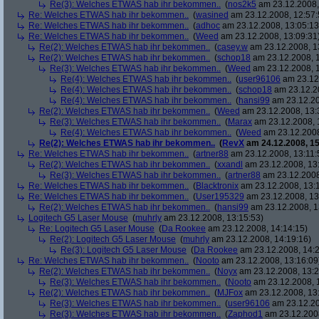
Re(3): Welches ETWAS hab ihr bekommen..
(
nos2k5
am 23.12.2008,
Re: Welches ETWAS hab ihr bekommen..
(
wasined
am 23.12.2008, 12:57:
Re: Welches ETWAS hab ihr bekommen..
(
adhoc
am 23.12.2008, 13:05:13
Re: Welches ETWAS hab ihr bekommen..
(
Weed
am 23.12.2008, 13:09:31
Re(2): Welches ETWAS hab ihr bekommen..
(
casey.w
am 23.12.2008, 1
Re(2): Welches ETWAS hab ihr bekommen..
(
schop18
am 23.12.2008, 1
Re(3): Welches ETWAS hab ihr bekommen..
(
Weed
am 23.12.2008, 1
Re(4): Welches ETWAS hab ihr bekommen..
(
user96106
am 23.12.
Re(4): Welches ETWAS hab ihr bekommen..
(
schop18
am 23.12.20
Re(4): Welches ETWAS hab ihr bekommen..
(
hansi99
am 23.12.20
Re(2): Welches ETWAS hab ihr bekommen..
(
Weed
am 23.12.2008, 13:
Re(3): Welches ETWAS hab ihr bekommen..
(
Marax
am 23.12.2008, 
Re(4): Welches ETWAS hab ihr bekommen..
(
Weed
am 23.12.2008
Re(2): Welches ETWAS hab ihr bekommen..
(
RevX
am 24.12.2008, 15
Re: Welches ETWAS hab ihr bekommen..
(
artner88
am 23.12.2008, 13:11:
Re(2): Welches ETWAS hab ihr bekommen..
(
xxandl
am 23.12.2008, 13
Re(3): Welches ETWAS hab ihr bekommen..
(
artner88
am 23.12.2008
Re: Welches ETWAS hab ihr bekommen..
(
Blacktronix
am 23.12.2008, 13:
Re: Welches ETWAS hab ihr bekommen..
(
User195329
am 23.12.2008, 13
Re(2): Welches ETWAS hab ihr bekommen..
(
hansi99
am 23.12.2008, 1
Logitech G5 Laser Mouse
(
muhrly
am 23.12.2008, 13:15:53)
Re: Logitech G5 Laser Mouse
(
Da Rookee
am 23.12.2008, 14:14:15)
Re(2): Logitech G5 Laser Mouse
(
muhrly
am 23.12.2008, 14:19:16)
Re(3): Logitech G5 Laser Mouse
(
Da Rookee
am 23.12.2008, 14:2
Re: Welches ETWAS hab ihr bekommen..
(
Nooto
am 23.12.2008, 13:16:09
Re(2): Welches ETWAS hab ihr bekommen..
(
Noyx
am 23.12.2008, 13:2
Re(3): Welches ETWAS hab ihr bekommen..
(
Nooto
am 23.12.2008, 
Re(2): Welches ETWAS hab ihr bekommen..
(
MJFox
am 23.12.2008, 13
Re(3): Welches ETWAS hab ihr bekommen..
(
user96106
am 23.12.20
Re(3): Welches ETWAS hab ihr bekommen..
(
Zaphod1
am 23.12.2008