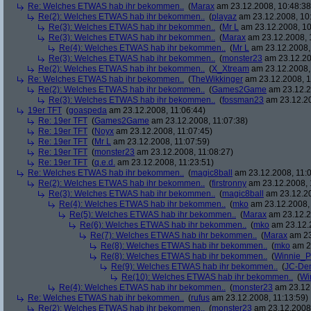
Re: Welches ETWAS hab ihr bekommen..
(
Marax
am 23.12.2008, 10:48:38
Re(2): Welches ETWAS hab ihr bekommen..
(
playaz
am 23.12.2008, 10
Re(3): Welches ETWAS hab ihr bekommen..
(
Mr L
am 23.12.2008, 10
Re(3): Welches ETWAS hab ihr bekommen..
(
Marax
am 23.12.2008, 
Re(4): Welches ETWAS hab ihr bekommen..
(
Mr L
am 23.12.2008,
Re(3): Welches ETWAS hab ihr bekommen..
(
monster23
am 23.12.20
Re(2): Welches ETWAS hab ihr bekommen..
(
X_Xtream
am 23.12.2008,
Re: Welches ETWAS hab ihr bekommen..
(
TheWikkinger
am 23.12.2008, 1
Re(2): Welches ETWAS hab ihr bekommen..
(
Games2Game
am 23.12.2
Re(3): Welches ETWAS hab ihr bekommen..
(
fossman23
am 23.12.20
19er TFT
(
goaspeda
am 23.12.2008, 11:06:44)
Re: 19er TFT
(
Games2Game
am 23.12.2008, 11:07:38)
Re: 19er TFT
(
Noyx
am 23.12.2008, 11:07:45)
Re: 19er TFT
(
Mr L
am 23.12.2008, 11:07:59)
Re: 19er TFT
(
monster23
am 23.12.2008, 11:08:27)
Re: 19er TFT
(
q.e.d.
am 23.12.2008, 11:23:51)
Re: Welches ETWAS hab ihr bekommen..
(
magic8ball
am 23.12.2008, 11:0
Re(2): Welches ETWAS hab ihr bekommen..
(
firstronny
am 23.12.2008, 
Re(3): Welches ETWAS hab ihr bekommen..
(
magic8ball
am 23.12.20
Re(4): Welches ETWAS hab ihr bekommen..
(
mko
am 23.12.2008, 
Re(5): Welches ETWAS hab ihr bekommen..
(
Marax
am 23.12.2
Re(6): Welches ETWAS hab ihr bekommen..
(
mko
am 23.12.2
Re(7): Welches ETWAS hab ihr bekommen..
(
Marax
am 23
Re(8): Welches ETWAS hab ihr bekommen..
(
mko
am 23
Re(8): Welches ETWAS hab ihr bekommen..
(
Winnie_
Re(9): Welches ETWAS hab ihr bekommen..
(
JC-De
Re(10): Welches ETWAS hab ihr bekommen..
(
Wi
Re(4): Welches ETWAS hab ihr bekommen..
(
monster23
am 23.12.
Re: Welches ETWAS hab ihr bekommen..
(
rufus
am 23.12.2008, 11:13:59)
Re(2): Welches ETWAS hab ihr bekommen..
(
monster23
am 23.12.2008,