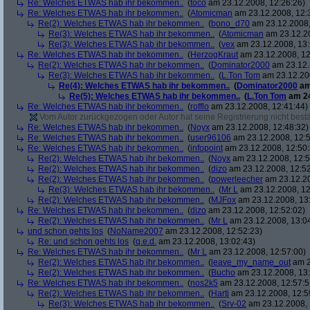
Re: Welches ETWAS hab ihr bekommen..
(
toco
am 23.12.2008, 12:26:26)
Re: Welches ETWAS hab ihr bekommen..
(
Atomicman
am 23.12.2008, 12:
Re(2): Welches ETWAS hab ihr bekommen..
(
bono_d70
am 23.12.2008,
Re(3): Welches ETWAS hab ihr bekommen..
(
Atomicman
am 23.12.20
Re(3): Welches ETWAS hab ihr bekommen..
(
vex
am 23.12.2008, 13:
Re: Welches ETWAS hab ihr bekommen..
(
HerzogKraut
am 23.12.2008, 12
Re(2): Welches ETWAS hab ihr bekommen..
(
Dominator2000
am 23.12.
Re(3): Welches ETWAS hab ihr bekommen..
(
L.Ton Tom
am 23.12.200
Re(4): Welches ETWAS hab ihr bekommen..
(
Dominator2000
am
Re(5): Welches ETWAS hab ihr bekommen..
(
L.Ton Tom
am 24
Re: Welches ETWAS hab ihr bekommen..
(
rofflo
am 23.12.2008, 12:41:44)
Vom Autor zurückgezogen oder Autor hat seine Registrierung nicht bestä
Re: Welches ETWAS hab ihr bekommen..
(
Noyx
am 23.12.2008, 12:48:32)
Re: Welches ETWAS hab ihr bekommen..
(
user96106
am 23.12.2008, 12:5
Re: Welches ETWAS hab ihr bekommen..
(
infopoint
am 23.12.2008, 12:50:
Re(2): Welches ETWAS hab ihr bekommen..
(
Noyx
am 23.12.2008, 12:5
Re(2): Welches ETWAS hab ihr bekommen..
(
dizo
am 23.12.2008, 12:52
Re(2): Welches ETWAS hab ihr bekommen..
(
powerleecher
am 23.12.20
Re(3): Welches ETWAS hab ihr bekommen..
(
Mr L
am 23.12.2008, 12
Re(2): Welches ETWAS hab ihr bekommen..
(
MJFox
am 23.12.2008, 13
Re: Welches ETWAS hab ihr bekommen..
(
dizo
am 23.12.2008, 12:52:02)
Re(2): Welches ETWAS hab ihr bekommen..
(
Mr L
am 23.12.2008, 13:0
und schon gehts los
(
NoName2007
am 23.12.2008, 12:52:23)
Re: und schon gehts los
(
q.e.d.
am 23.12.2008, 13:02:43)
Re: Welches ETWAS hab ihr bekommen..
(
Mr L
am 23.12.2008, 12:57:00)
Re(2): Welches ETWAS hab ihr bekommen..
(
leave_my_name_out
am 2
Re(2): Welches ETWAS hab ihr bekommen..
(
Bucho
am 23.12.2008, 13:
Re: Welches ETWAS hab ihr bekommen..
(
nos2k5
am 23.12.2008, 12:57:5
Re(2): Welches ETWAS hab ihr bekommen..
(
Harti
am 23.12.2008, 12:5
Re(3): Welches ETWAS hab ihr bekommen..
(
Srv-02
am 23.12.2008, 