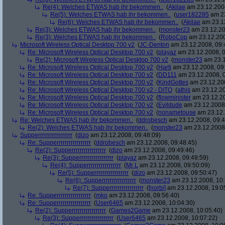
Re(4): Welches ETWAS hab ihr bekommen..
(
Akilae
am 23.12.2008
Re(5): Welches ETWAS hab ihr bekommen..
(
user182285
am 23
Re(6): Welches ETWAS hab ihr bekommen..
(
Akilae
am 23.12
Re(3): Welches ETWAS hab ihr bekommen..
(
monster23
am 23.12.20
Re(3): Welches ETWAS hab ihr bekommen..
(
RoboCop
am 23.12.200
Microsoft Wireless Optical Desktop 700 v2
(
JC-Denton
am 23.12.2008, 09:
Re: Microsoft Wireless Optical Desktop 700 v2
(
playaz
am 23.12.2008, 0
Re(2): Microsoft Wireless Optical Desktop 700 v2
(
monster23
am 23.1
Re: Microsoft Wireless Optical Desktop 700 v2
(
Harti
am 23.12.2008, 09
Re: Microsoft Wireless Optical Desktop 700 v2
(
DD111
am 23.12.2008, 0
Re: Microsoft Wireless Optical Desktop 700 v2
(
KindGottes
am 23.12.200
Re: Microsoft Wireless Optical Desktop 700 v2 - DITO
(
athis
am 23.12.20
Re: Microsoft Wireless Optical Desktop 700 v2
(
flowminister
am 23.12.20
Re: Microsoft Wireless Optical Desktop 700 v2
(
Evildude
am 23.12.2008,
Re: Microsoft Wireless Optical Desktop 700 v2
(
nonametouse
am 23.12.
Re: Welches ETWAS hab ihr bekommen..
(
ddrobesch
am 23.12.2008, 09:4
Re(2): Welches ETWAS hab ihr bekommen..
(
monster23
am 23.12.2008,
Supperrrrrrrrrrrrrrrrr
(
dizo
am 23.12.2008, 09:48:09)
Re: Supperrrrrrrrrrrrrrrrr
(
ddrobesch
am 23.12.2008, 09:48:45)
Re(2): Supperrrrrrrrrrrrrrrrr
(
dizo
am 23.12.2008, 09:49:46)
Re(3): Supperrrrrrrrrrrrrrrrr
(
playaz
am 23.12.2008, 09:49:59)
Re(4): Supperrrrrrrrrrrrrrrrr
(
Mr L
am 23.12.2008, 09:50:09)
Re(5): Supperrrrrrrrrrrrrrrrr
(
dizo
am 23.12.2008, 09:50:47)
Re(6): Supperrrrrrrrrrrrrrrrr
(
monster23
am 23.12.2008, 10:
Re(7): Supperrrrrrrrrrrrrrrrr
(
[norbi]
am 23.12.2008, 19:0
Re: Supperrrrrrrrrrrrrrrrr
(
mko
am 23.12.2008, 09:56:40)
Re: Supperrrrrrrrrrrrrrrrr
(
User6465
am 23.12.2008, 10:04:30)
Re(2): Supperrrrrrrrrrrrrrrrr
(
Games2Game
am 23.12.2008, 10:05:40)
Re(3): Supperrrrrrrrrrrrrrrrr
(
User6465
am 23.12.2008, 10:07:22)