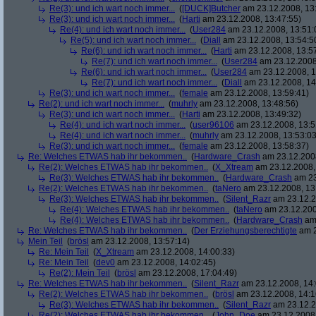
Re(3): und ich wart noch immer...
(
[DUCK]Butcher
am 23.12.2008, 13
Re(3): und ich wart noch immer...
(
Harti
am 23.12.2008, 13:47:55)
Re(4): und ich wart noch immer...
(
User284
am 23.12.2008, 13:51:
Re(5): und ich wart noch immer...
(
Diall
am 23.12.2008, 13:54:5
Re(6): und ich wart noch immer...
(
Harti
am 23.12.2008, 13:5
Re(7): und ich wart noch immer...
(
User284
am 23.12.2008
Re(6): und ich wart noch immer...
(
User284
am 23.12.2008, 1
Re(7): und ich wart noch immer...
(
Diall
am 23.12.2008, 14
Re(3): und ich wart noch immer...
(
female
am 23.12.2008, 13:59:41)
Re(2): und ich wart noch immer...
(
muhrly
am 23.12.2008, 13:48:56)
Re(3): und ich wart noch immer...
(
Harti
am 23.12.2008, 13:49:32)
Re(4): und ich wart noch immer...
(
user96106
am 23.12.2008, 13:5
Re(4): und ich wart noch immer...
(
muhrly
am 23.12.2008, 13:53:03
Re(3): und ich wart noch immer...
(
female
am 23.12.2008, 13:58:37)
Re: Welches ETWAS hab ihr bekommen..
(
Hardware_Crash
am 23.12.2008
Re(2): Welches ETWAS hab ihr bekommen..
(
X_Xtream
am 23.12.2008,
Re(3): Welches ETWAS hab ihr bekommen..
(
Hardware_Crash
am 23
Re(2): Welches ETWAS hab ihr bekommen..
(
taNero
am 23.12.2008, 13
Re(3): Welches ETWAS hab ihr bekommen..
(
Silent_Razr
am 23.12.2
Re(4): Welches ETWAS hab ihr bekommen..
(
taNero
am 23.12.200
Re(4): Welches ETWAS hab ihr bekommen..
(
Hardware_Crash
am 
Re: Welches ETWAS hab ihr bekommen..
(
Der Erziehungsberechtigte
am 2
Mein Teil
(
brösl
am 23.12.2008, 13:57:14)
Re: Mein Teil
(
X_Xtream
am 23.12.2008, 14:00:33)
Re: Mein Teil
(
dev0
am 23.12.2008, 14:02:45)
Re(2): Mein Teil
(
brösl
am 23.12.2008, 17:04:49)
Re: Welches ETWAS hab ihr bekommen..
(
Silent_Razr
am 23.12.2008, 14:
Re(2): Welches ETWAS hab ihr bekommen..
(
brösl
am 23.12.2008, 14:1
Re(3): Welches ETWAS hab ihr bekommen..
(
Silent_Razr
am 23.12.2
Re(2): Welches ETWAS hab ihr bekommen..
(
John_Doe
am 23.12.2008,