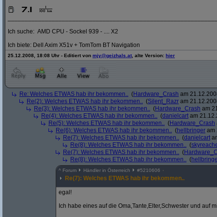
_____________________________________________________________
Ich suche: AMD CPU - Sockel 939 - .... X2
Ich biete: Dell Axim X51v + TomTom BT Navigation
25.12.2008, 18:08 Uhr - Editiert von
mjy@geizhals.at
, alte Version:
hier
Re: Welches ETWAS hab ihr bekommen..
(
Hardware_Crash
am 21.12.2008
Re(2): Welches ETWAS hab ihr bekommen..
(
Silent_Razr
am 21.12.2008
Re(3): Welches ETWAS hab ihr bekommen..
(
Hardware_Crash
am 21
Re(4): Welches ETWAS hab ihr bekommen..
(
danielcart
am 21.12.
Re(5): Welches ETWAS hab ihr bekommen..
(
Hardware_Crash
Re(6): Welches ETWAS hab ihr bekommen..
(
hellbringer
am 2
Re(7): Welches ETWAS hab ihr bekommen..
(
danielcart
am
Re(8): Welches ETWAS hab ihr bekommen..
(
skyreach
Re(7): Welches ETWAS hab ihr bekommen..
(
Hardware_C
Re(8): Welches ETWAS hab ihr bekommen..
(
hellbring
^
Forum
Händler in Österreich
#
5210606
Re(7): Welches ETWAS hab ihr bekommen..
egal!
Ich habe eines auf die Oma,Tante,Elter,Schwester und auf mi