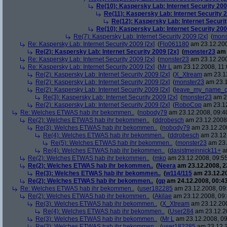
Re(10): Kaspersky Lab: Internet Security 200
Re(11): Kaspersky Lab: Internet Security 2
Re(12): Kaspersky Lab: Internet Securit
Re(10): Kaspersky Lab: Internet Security 200
Re(7): Kaspersky Lab: Internet Security 2009 [2x]
(
mons
Re: Kaspersky Lab: Internet Security 2009 [2x]
(
Flo061180
am 23.12.200
Re(2): Kaspersky Lab: Internet Security 2009 [2x]
(
monster23
am 
Re: Kaspersky Lab: Internet Security 2009 [2x]
(
monster23
am 23.12.200
Re: Kaspersky Lab: Internet Security 2009 [2x]
(
Mr L
am 23.12.2008, 11:
Re(2): Kaspersky Lab: Internet Security 2009 [2x]
(
X_Xtream
am 23.12
Re(2): Kaspersky Lab: Internet Security 2009 [2x]
(
monster23
am 23.1
Re(2): Kaspersky Lab: Internet Security 2009 [2x]
(
leave_my_name_o
Re(3): Kaspersky Lab: Internet Security 2009 [2x]
(
monster23
am 23
Re(2): Kaspersky Lab: Internet Security 2009 [2x]
(
RoboCop
am 23.12
Re: Welches ETWAS hab ihr bekommen..
(
nobody79
am 23.12.2008, 09:4
Re(2): Welches ETWAS hab ihr bekommen..
(
ddrobesch
am 23.12.2008,
Re(3): Welches ETWAS hab ihr bekommen..
(
nobody79
am 23.12.200
Re(4): Welches ETWAS hab ihr bekommen..
(
ddrobesch
am 23.12.
Re(5): Welches ETWAS hab ihr bekommen..
(
monster23
am 23.
Re(4): Welches ETWAS hab ihr bekommen..
(
dasistmeinnick11+
am
Re(2): Welches ETWAS hab ihr bekommen..
(
mko
am 23.12.2008, 09:55
Re(2): Welches ETWAS hab ihr bekommen..
(
Neera
am 23.12.2008, 2
Re(3): Welches ETWAS hab ihr bekommen..
(
w114/115
am 23.12.20
Re(2): Welches ETWAS hab ihr bekommen..
(
gp
am 24.12.2008, 00:43
Re: Welches ETWAS hab ihr bekommen..
(
user182285
am 23.12.2008, 09
Re(2): Welches ETWAS hab ihr bekommen..
(
Akilae
am 23.12.2008, 09:
Re(3): Welches ETWAS hab ihr bekommen..
(
X_Xtream
am 23.12.200
Re(4): Welches ETWAS hab ihr bekommen..
(
User284
am 23.12.20
Re(3): Welches ETWAS hab ihr bekommen..
(
Mr L
am 23.12.2008, 09
Re(3): Welches ETWAS hab ihr bekommen..
(
user182285
am 23.12.2