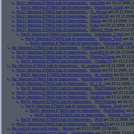
Re(2): Welches ETWAS hab ihr bekommen..
(
artner88
am 23.12.2008, 1
Re(3): Welches ETWAS hab ihr bekommen..
(
Hardware_Crash
am 23
Re(2): Welches ETWAS hab ihr bekommen..
(
X_Xtream
am 23.12.2008,
Re(2): Welches ETWAS hab ihr bekommen..
(
user96106
am 23.12.2008,
Re(2): Welches ETWAS hab ihr bekommen..
(
Marax
am 23.12.2008, 13:
Re(2): Welches ETWAS hab ihr bekommen..
(
rufus
am 23.12.2008, 13:3
Re(2): Welches ETWAS hab ihr bekommen..
(
Winnie_Pooh
am 23.12.20
Re(3): Welches ETWAS hab ihr bekommen..
(
Hardware_Crash
am 23
Re(4): Welches ETWAS hab ihr bekommen..
(
Winnie_Pooh
am 23.
Re(5): Welches ETWAS hab ihr bekommen..
(
Hardware_Crash
Re: Welches ETWAS hab ihr bekommen..
(
Tintifax76
am 23.12.2008, 13:35
Re(2): Welches ETWAS hab ihr bekommen..
(
user96106
am 23.12.2008,
Re(2): Welches ETWAS hab ihr bekommen..
(
Games2Game
am 23.12.2
Re(3): Welches ETWAS hab ihr bekommen..
(
Tintifax76
am 23.12.200
Re: Welches ETWAS hab ihr bekommen..
(
to_markus
am 23.12.2008, 13:3
Re(2): Welches ETWAS hab ihr bekommen..
(
Marax
am 23.12.2008, 13:
Re(3): Welches ETWAS hab ihr bekommen..
(
to_markus
am 23.12.20
Re: Welches ETWAS hab ihr bekommen..
(
Rolf Rüdiger
am 23.12.2008, 13
Re(2): Welches ETWAS hab ihr bekommen..
(
D_I_D_I
am 23.12.2008, 1
Re(3): Welches ETWAS hab ihr bekommen..
(
Rolf Rüdiger
am 23.12.
Re(2): Welches ETWAS hab ihr bekommen..
(
quasikonkav
am 23.12.200
Re(2): Welches ETWAS hab ihr bekommen..
(
xxxforce
am 23.12.2008, 1
Re(3): Welches ETWAS hab ihr bekommen..
(
Rolf Rüdiger
am 23.12.
Re(4): Welches ETWAS hab ihr bekommen..
(
Winnie_Pooh
am 23.
Re(5): Welches ETWAS hab ihr bekommen..
(
Rolf Rüdiger
am 2
Re(6): Welches ETWAS hab ihr bekommen..
(
Winnie_Pooh
a
Re(3): Welches ETWAS hab ihr bekommen..
(
Roli
am 23.12.2008, 16
Re(2): Welches ETWAS hab ihr bekommen..
(
monster23
am 23.12.2008,
Re: und ich wart noch immer...
(
female
am 23.12.2008, 13:39:03)
Re(2): und ich wart noch immer...
(
chefchemiker
am 23.12.2008, 13:43:3