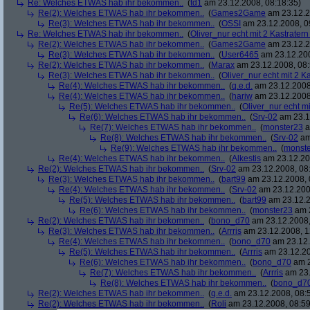
Re: Welches ETWAS hab ihr bekommen..
(
td1
am 23.12.2008, 08:18:35)
Re(2): Welches ETWAS hab ihr bekommen..
(
Games2Game
am 23.12.2
Re(3): Welches ETWAS hab ihr bekommen..
(
OSSI
am 23.12.2008, 0
Re: Welches ETWAS hab ihr bekommen..
(
Oliver_nur echt mit 2 Kastratern
Re(2): Welches ETWAS hab ihr bekommen..
(
Games2Game
am 23.12.2
Re(3): Welches ETWAS hab ihr bekommen..
(
User6465
am 23.12.200
Re(2): Welches ETWAS hab ihr bekommen..
(
Marax
am 23.12.2008, 08:
Re(3): Welches ETWAS hab ihr bekommen..
(
Oliver_nur echt mit 2 K
Re(4): Welches ETWAS hab ihr bekommen..
(
q.e.d.
am 23.12.2008
Re(4): Welches ETWAS hab ihr bekommen..
(
hariw
am 23.12.2008
Re(5): Welches ETWAS hab ihr bekommen..
(
Oliver_nur echt mi
Re(6): Welches ETWAS hab ihr bekommen..
(
Srv-02
am 23.1
Re(7): Welches ETWAS hab ihr bekommen..
(
monster23
a
Re(8): Welches ETWAS hab ihr bekommen..
(
Srv-02
am
Re(9): Welches ETWAS hab ihr bekommen..
(
monst
Re(4): Welches ETWAS hab ihr bekommen..
(
Alkestis
am 23.12.20
Re(2): Welches ETWAS hab ihr bekommen..
(
Srv-02
am 23.12.2008, 08
Re(3): Welches ETWAS hab ihr bekommen..
(
bart99
am 23.12.2008, 
Re(4): Welches ETWAS hab ihr bekommen..
(
Srv-02
am 23.12.200
Re(5): Welches ETWAS hab ihr bekommen..
(
bart99
am 23.12.2
Re(6): Welches ETWAS hab ihr bekommen..
(
monster23
am 2
Re(2): Welches ETWAS hab ihr bekommen..
(
bono_d70
am 23.12.2008,
Re(3): Welches ETWAS hab ihr bekommen..
(
Arrris
am 23.12.2008, 1
Re(4): Welches ETWAS hab ihr bekommen..
(
bono_d70
am 23.12.
Re(5): Welches ETWAS hab ihr bekommen..
(
Arrris
am 23.12.20
Re(6): Welches ETWAS hab ihr bekommen..
(
bono_d70
am 2
Re(7): Welches ETWAS hab ihr bekommen..
(
Arrris
am 23.
Re(8): Welches ETWAS hab ihr bekommen..
(
bono_d7
Re(2): Welches ETWAS hab ihr bekommen..
(
q.e.d.
am 23.12.2008, 08:
Re(2): Welches ETWAS hab ihr bekommen..
(
Roli
am 23.12.2008, 08:59