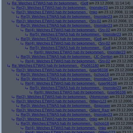
Re: Welches ETWAS hab ihr bekommen..
(
Gott
am 23.12.2008, 11:14:14)
Re(2): Welches ETWAS hab ihr bekommen..
(
monster23
am 23.12.2008,
Re(2): Welches ETWAS hab ihr bekommen..
(
mko
am 23.12.2008, 11:16
Re(3): Welches ETWAS hab ihr bekommen..
(
monster23
am 23.12.20
Re(2): Welches ETWAS hab ihr bekommen..
(
Srv-02
am 23.12.2008, 11:
Re(3): Welches ETWAS hab ihr bekommen..
(
monster23
am 23.12.20
Re(4): Welches ETWAS hab ihr bekommen..
(
Srv-02
am 23.12.2008
Re(5): Welches ETWAS hab ihr bekommen..
(
monster23
am 23.
Re(3): Welches ETWAS hab ihr bekommen..
(
Gott
am 23.12.2008, 11
Re(4): Welches ETWAS hab ihr bekommen..
(
Srv-02
am 23.12.2008
Re(5): Welches ETWAS hab ihr bekommen..
(
Gott
am 23.12.200
Re(6): Welches ETWAS hab ihr bekommen..
(
monster23
am 2
Re(3): Welches ETWAS hab ihr bekommen..
(
JC-Denton
am 23.12.20
Re(4): Welches ETWAS hab ihr bekommen..
(
Srv-02
am 23.12.2008
Re: Welches ETWAS hab ihr bekommen..
(
Flo061180
am 23.12.2008, 11:2
Re(2): Welches ETWAS hab ihr bekommen..
(
user96106
am 23.12.2008,
Re(3): Welches ETWAS hab ihr bekommen..
(
schop18
am 23.12.2008
Re(3): Welches ETWAS hab ihr bekommen..
(
monster23
am 23.12.20
Re(4): Welches ETWAS hab ihr bekommen..
(
user96106
am 23.12.
Re(5): Welches ETWAS hab ihr bekommen..
(
monster23
am 23.
Re(6): Welches ETWAS hab ihr bekommen..
(
user96106
am 2
Re(2): Welches ETWAS hab ihr bekommen..
(
Atomicman
am 23.12.2008
Re(2): Welches ETWAS hab ihr bekommen..
(
Mikey123
am 23.12.2008, 
Re(3): Welches ETWAS hab ihr bekommen..
(
bigpower
am 23.12.200
Re(2): Welches ETWAS hab ihr bekommen..
(
Silent_Razr
am 23.12.2008
Re(3): Welches ETWAS hab ihr bekommen..
(
monster23
am 23.12.20
Re(2): Welches ETWAS hab ihr bekommen..
(
mko
am 23.12.2008, 11:31
Re(3): Welches ETWAS hab ihr bekommen..
(
schop18
am 23.12.2008
Re(4): Welches ETWAS hab ihr bekommen..
(
mko
am 23.12.2008, 
Re(4): Welches ETWAS hab ihr bekommen..
(
Mikey123
am 23.12.2