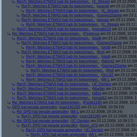
Re(2): Welches ETWAS hab ihr bekommen..
(
X_Xtream
am 23.12.2008,
Re(3): Welches ETWAS hab ihr bekommen..
(
xxandl
am 23.12.2008, 
Re(4): Welches ETWAS hab ihr bekommen..
(
X_Xtream
am 23.12.
Re(3): Welches ETWAS hab ihr bekommen..
(
Games2Game
am 23.12
Re(3): Welches ETWAS hab ihr bekommen..
(
playaz
am 23.12.2008, 
Re(4): Welches ETWAS hab ihr bekommen..
(
X_Xtream
am 23.12.
Re(2): Welches ETWAS hab ihr bekommen..
(
monster23
am 23.12.2008,
Re: Welches ETWAS hab ihr bekommen..
(
Psylence
am 23.12.2008, 10:22
Re(2): Welches ETWAS hab ihr bekommen..
(
plotti
am 23.12.2008, 10:2
Re(3): Welches ETWAS hab ihr bekommen..
(
Games2Game
am 23.12
Re(4): Welches ETWAS hab ihr bekommen..
(
plotti
am 23.12.2008,
Re(3): Welches ETWAS hab ihr bekommen..
(
Roli
am 23.12.2008, 10
Re(4): Welches ETWAS hab ihr bekommen..
(
plotti
am 23.12.2008,
Re(4): Welches ETWAS hab ihr bekommen..
(
fstingl2
am 23.12.200
Re(4): Welches ETWAS hab ihr bekommen..
(
Games2Game
am 23
Re(5): Welches ETWAS hab ihr bekommen..
(
Roli
am 23.12.200
Re(4): Welches ETWAS hab ihr bekommen..
(
Srv-02
am 23.12.200
Re(4): Welches ETWAS hab ihr bekommen..
(
Mr L
am 23.12.2008,
Re(2): Welches ETWAS hab ihr bekommen..
(
JC-Denton
am 23.12.2008,
Re(2): Welches ETWAS hab ihr bekommen..
(
Madler
am 23.12.2008, 10
Re(2): Welches ETWAS hab ihr bekommen..
(
athis
am 23.12.2008, 10:5
Re(2): Welches ETWAS hab ihr bekommen..
(
smart42
am 23.12.2008, 1
Re: Welches ETWAS hab ihr bekommen..
(
Flo061180
am 23.12.2008, 10:2
DPD hat gerade angerufen
(
user182285
am 23.12.2008, 10:29:10)
Re: DPD hat gerade angerufen
(
Mr L
am 23.12.2008, 10:29:24)
Re(2): DPD hat gerade angerufen
(
user182285
am 23.12.2008, 10:3
Re: DPD hat gerade angerufen
(
JC-Denton
am 23.12.2008, 10:39:17)
Re(2): DPD hat gerade angerufen
(
bono_d70
am 23.12.2008, 10:39:
Re(3): DPD hat gerade angerufen
(
JC-Denton
am 23.12.2008, 10:
Re(4): DPD hat gerade angerufen
(
Mr L
am 23.12.2008, 10:42: