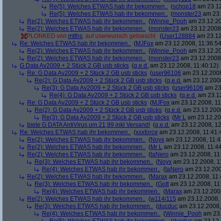
Re(5): Welches ETWAS hab ihr bekommen..
(
schop18
am 23.12
Re(5): Welches ETWAS hab ihr bekommen..
(
monster23
am 23.
Re(2): Welches ETWAS hab ihr bekommen..
(
Winnie_Pooh
am 23.12.20
Re(2): Welches ETWAS hab ihr bekommen..
(
monster23
am 23.12.2008,
PLONKED von
mtths
: auf userwunsch geloescht
(
User128884
am 23.12
Re: Welches ETWAS hab ihr bekommen..
(
MJFox
am 23.12.2008, 11:36:54
Re(2): Welches ETWAS hab ihr bekommen..
(
Winnie_Pooh
am 23.12.20
Re(2): Welches ETWAS hab ihr bekommen..
(
monster23
am 23.12.2008,
G Data Av2009 + 2 Stück 2 GB usb sticks
(
q.e.d.
am 23.12.2008, 11:40:12)
Re: G Data Av2009 + 2 Stück 2 GB usb sticks
(
user96106
am 23.12.2008
Re(2): G Data Av2009 + 2 Stück 2 GB usb sticks
(
q.e.d.
am 23.12.2008
Re(3): G Data Av2009 + 2 Stück 2 GB usb sticks
(
user96106
am 23.
Re(4): G Data Av2009 + 2 Stück 2 GB usb sticks
(
q.e.d.
am 23.12
Re: G Data Av2009 + 2 Stück 2 GB usb sticks
(
MJFox
am 23.12.2008, 11
Re(2): G Data Av2009 + 2 Stück 2 GB usb sticks
(
q.e.d.
am 23.12.2008
Re(3): G Data Av2009 + 2 Stück 2 GB usb sticks
(
Mr L
am 23.12.20
biete G DATA AntiVirus um 21,99 inkl Versand!
(
q.e.d.
am 23.12.2008, 12
Re: Welches ETWAS hab ihr bekommen..
(
xxxforce
am 23.12.2008, 11:41:
Re(2): Welches ETWAS hab ihr bekommen..
(
Noyx
am 23.12.2008, 11:4
Re(2): Welches ETWAS hab ihr bekommen..
(
Mr L
am 23.12.2008, 11:44
Re(2): Welches ETWAS hab ihr bekommen..
(
taNero
am 23.12.2008, 11
Re(3): Welches ETWAS hab ihr bekommen..
(
Noyx
am 23.12.2008, 1
Re(4): Welches ETWAS hab ihr bekommen..
(
taNero
am 23.12.200
Re(2): Welches ETWAS hab ihr bekommen..
(
Marax
am 23.12.2008, 11:
Re(3): Welches ETWAS hab ihr bekommen..
(
Gott
am 23.12.2008, 11
Re(4): Welches ETWAS hab ihr bekommen..
(
Marax
am 23.12.2008
Re(2): Welches ETWAS hab ihr bekommen..
(
w114/115
am 23.12.2008, 
Re(3): Welches ETWAS hab ihr bekommen..
(
ducduc
am 23.12.2008,
Re(4): Welches ETWAS hab ihr bekommen..
(
Winnie_Pooh
am 23.