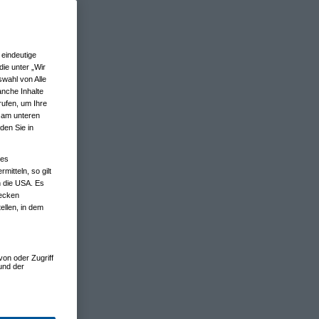
eindeutige
ie unter „Wir
wahl von Alle
anche Inhalte
rufen, um Ihre
n am unteren
den Sie in
nes
tteln, so gilt
n die USA. Es
wecken
ellen, in dem
von oder Zugriff
und der