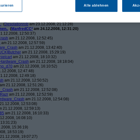
ch.v2.0
am 23.12.2008, 01:58:09)
ris
am 23.12.2008, 08:25:26)
gurieren
Alle ablehnen
Akz
solationrob
am 23.12.2008, 11:27:14)
monster23
am 23.12.2008, 12:01:47)
hometech.v2.0
am 23.12.2008, 15:53:58)
.
(
Desolationrob
am 23.12.2008, 21:12:28)
men..
(
ManfredCC²
am 24.12.2008, 12:31:20)
1.12.2008, 12:50:37)
rash
am 21.12.2008, 12:52:45)
t
am 21.12.2008, 12:57:59)
are_Crash
am 21.12.2008, 13:42:40)
UCK]Butcher
am 21.12.2008, 15:29:19)
nielcart
am 21.12.2008, 18:10:32)
Hardware_Crash
am 21.12.2008, 18:18:04)
no_d70
am 22.12.2008, 16:10:52)
.12.2008, 12:47:48)
1.12.2008, 12:49:18)
sh
am 21.12.2008, 12:50:52)
am 21.12.2008, 12:51:26)
e_Crash
am 21.12.2008, 12:52:08)
_Razr
am 21.12.2008, 12:52:59)
rdware_Crash
am 21.12.2008, 12:54:08)
1.12.2008, 12:53:08)
 21.12.2008, 12:59:13)
85
am 21.12.2008, 16:10:33)
12.2008, 16:08:10)
13:31:23)
.2008, 15:36:19)
08, 18:53:19)
21.12.2008, 19:07:27)