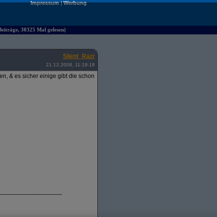
Impressum
|
Werbung
iträge, 30325 Mal gelesen)
Silent_Razr
21.12.2008, 11:19:18
, & es sicher einige gibt die schon
___________________