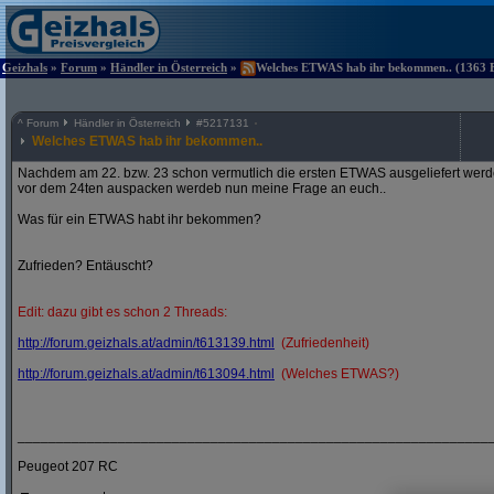
Geizhals
»
Forum
»
Händler in Österreich
»
Welches ETWAS hab ihr bekommen.. (1363 Be
^
Forum
Händler in Österreich
#
5217131
Welches ETWAS hab ihr bekommen..
Nachdem am 22. bzw. 23 schon vermutlich die ersten ETWAS ausgeliefert werden
vor dem 24ten auspacken werdeb nun meine Frage an euch..
Was für ein ETWAS habt ihr bekommen?
Zufrieden? Entäuscht?
Edit: dazu gibt es schon 2 Threads:
http:/
/
forum.geizhals.at/
admin/
t613139.html
(Zufriedenheit)
http:/
/
forum.geizhals.at/
admin/
t613094.html
(Welches ETWAS?)
_____________________________________________________________
Peugeot 207 RC