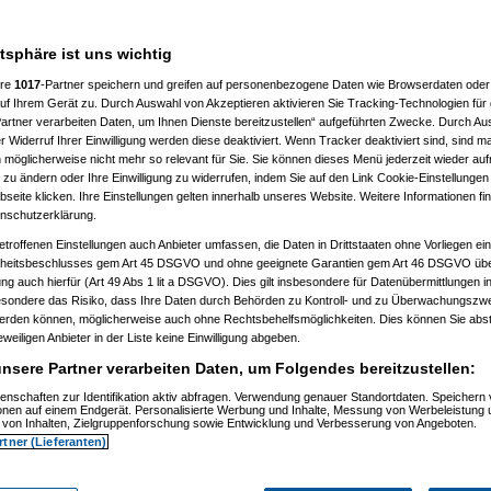
___________________
atsphäre ist uns wichtig
ere
1017
-Partner speichern und greifen auf personenbezogene Daten wie Browserdaten oder 
f Ihrem Gerät zu. Durch Auswahl von Akzeptieren aktivieren Sie Tracking-Technologien für d
artner verarbeiten Daten, um Ihnen Dienste bereitzustellen“ aufgeführten Zwecke. Durch Aus
 Widerruf Ihrer Einwilligung werden diese deaktiviert. Wenn Tracker deaktiviert sind, sind m
 möglicherweise nicht mehr so relevant für Sie. Sie können dieses Menü jederzeit wieder auf
 zu ändern oder Ihre Einwilligung zu widerrufen, indem Sie auf den Link Cookie-Einstellunge
, 11:32:52)
eite klicken. Ihre Einstellungen gelten innerhalb unseres Website. Weitere Informationen fin
, 11:35:10)
nschutzerklärung.
.12.2008, 11:37:53)
etroffenen Einstellungen auch Anbieter umfassen, die Daten in Drittstaaten ohne Vorliegen ei
2008, 12:40:07)
am 21.12.2008, 12:43:46)
itsbeschlusses gem Art 45 DSGVO und ohne geeignete Garantien gem Art 46 DSGVO übermi
1.12.2008, 12:46:42)
gung auch hierfür (Art 49 Abs 1 lit a DSGVO). Dies gilt insbesondere für Datenübermittlungen i
 21.12.2008, 12:48:51)
esondere das Risiko, dass Ihre Daten durch Behörden zu Kontroll- und zu Überwachungsz
er
am 21.12.2008, 15:29:14)
werden können, möglicherweise auch ohne Rechtsbehelfsmöglichkeiten. Dies können Sie abst
rash
am 21.12.2008, 12:49:41)
eweiligen Anbieter in der Liste keine Einwilligung abgeben.
er
am 21.12.2008, 12:59:58)
.0
am 22.12.2008, 19:52:16)
nsere Partner verarbeiten Daten, um Folgendes bereitzustellen:
er
am 22.12.2008, 20:38:25)
Pooh
am 22.12.2008, 20:56:19)
enschaften zur Identifikation aktiv abfragen. Verwendung genauer Standortdaten. Speichern 
ionen auf einem Endgerät. Personalisierte Werbung und Inhalte, Messung von Werbeleistung 
are_Crash
am 22.12.2008, 21:01:14)
von Inhalten, Zielgruppenforschung sowie Entwicklung und Verbesserung von Angeboten.
nnie_Pooh
am 22.12.2008, 21:06:19)
rtner (Lieferanten)
Hardware_Crash
am 22.12.2008, 21:26:38)
.
(
Winnie_Pooh
am 22.12.2008, 21:38:05)
en..
(
Hardware_Crash
am 22.12.2008, 21:40:27)